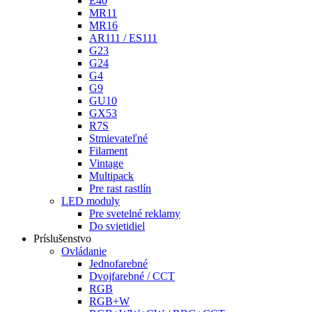
E40
MR11
MR16
AR111 / ES111
G23
G24
G4
G9
GU10
GX53
R7S
Stmievateľné
Filament
Vintage
Multipack
Pre rast rastlín
LED moduly
Pre svetelné reklamy
Do svietidiel
Príslušenstvo
Ovládanie
Jednofarebné
Dvojfarebné / CCT
RGB
RGB+W