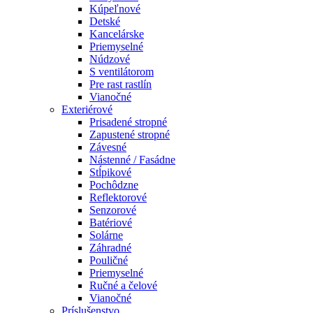
Kúpeľnové
Detské
Kancelárske
Priemyselné
Núdzové
S ventilátorom
Pre rast rastlín
Vianočné
Exteriérové
Prisadené stropné
Zapustené stropné
Závesné
Nástenné / Fasádne
Stĺpikové
Pochôdzne
Reflektorové
Senzorové
Batériové
Solárne
Záhradné
Pouličné
Priemyselné
Ručné a čelové
Vianočné
Príslušenstvo