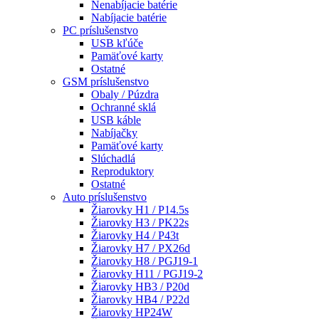
Nenabíjacie batérie
Nabíjacie batérie
PC príslušenstvo
USB kľúče
Pamäťové karty
Ostatné
GSM príslušenstvo
Obaly / Púzdra
Ochranné sklá
USB káble
Nabíjačky
Pamäťové karty
Slúchadlá
Reproduktory
Ostatné
Auto príslušenstvo
Žiarovky H1 / P14.5s
Žiarovky H3 / PK22s
Žiarovky H4 / P43t
Žiarovky H7 / PX26d
Žiarovky H8 / PGJ19-1
Žiarovky H11 / PGJ19-2
Žiarovky HB3 / P20d
Žiarovky HB4 / P22d
Žiarovky HP24W