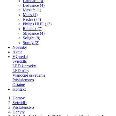
Lambario (0)
Ledvance (4)
Maxlife (1)
Moes (1)
Nedes (74)
Philips HUE (12)
Rabalux (7)
Skydance (4)
Solight (8)
Somfy (2)
Novinky
Akcie
Výpredaj
Svietidlá
LED žiarovky
LED pásy
Vianočné osvetlenie
Príslušenstvo
Ostatné
Kontakt
Domov
Svietidlá
Príslušenstvo
Úchyty