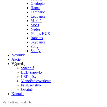
Gledopto
Hama
Lambario
Ledvance
Maxlife
Moes
Nedes
Philips HUE
Rabalux
Skydance
Solight
Somfy
Novinky
Akcie
Výpredaj
Svietidlá
LED žiarovky
LED pásy
Vianočné osvetlenie
Príslušenstvo
Ostatné
Kontakt
Hladať