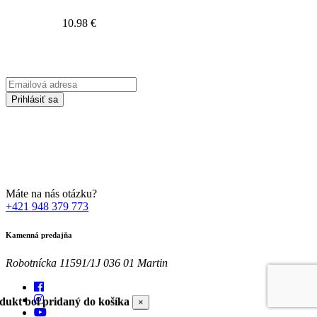
10.98
€
Prihláste sa na odber Newsletter-u
Emailová
adresa
Prihlásiť sa
Zadaním svojej emailovej adresy súhlasíte so spracúvaním Vašich
osobných údajov za účelom marketingu. Bližšie informácie nájdete
TU
Máte na nás otázku?
+421 948 379 773
Kamenná predajňa
Robotnícka 11591/1J 036 01 Martin
dukt bol pridaný do košíka
×