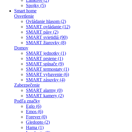
Lankové (2)
Spojky (5)
Smart home
Osvetlenie
Ovládanie hlasom (2)
SMART ovládanie (12)
SMART pásy (2)
SMART svietidlá (90)
SMART žiarovky (8)
Domov
SMART jednotky (1)
SMART prstene (1)
SMART spínače (9)
SMART termostaty (1)
SMART vybavenie (6)
SMART zásuvky (4)
Zabezpečenie
SMART alarmy (0)
SMART kamery (2)
Podľa značky
Eglo (6)
Emos (6)
Forever (0)
Gledopto (2)
Hama (1)