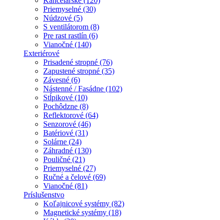
Kancelárske (120)
Priemyselné (30)
Núdzové (5)
S ventilátorom (8)
Pre rast rastlín (6)
Vianočné (140)
Exteriérové
Prisadené stropné (76)
Zapustené stropné (35)
Závesné (6)
Nástenné / Fasádne (102)
Stĺpikové (10)
Pochôdzne (8)
Reflektorové (64)
Senzorové (46)
Batériové (31)
Solárne (24)
Záhradné (130)
Pouličné (21)
Priemyselné (27)
Ručné a čelové (69)
Vianočné (81)
Príslušenstvo
Koľajnicové systémy (82)
Magnetické systémy (18)