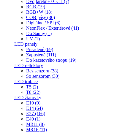
Dvojfarebné / CCT (7)
RGB (19)
RGB+W (18)
COB pásy (36)
Digitálne / SPI (6)
NeonFlex / Exteriérové (41)
Do Sauny (1)
UV (1)
LED panely
Prisadené (69)
Zapustené (111)
Do kazetového stropu (19)
LED reflektory
Bez senzoru (38)
So senzorom (30)
LED trubice
T5 (2)
T8 (22)
LED žiarovky
E10 (0)
E14 (64)
E27 (166)
E40 (1)
MR11 (8)
MR16 (11)