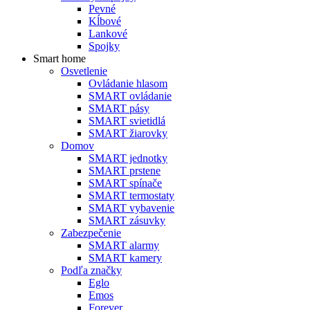
Pevné
Kĺbové
Lankové
Spojky
Smart home
Osvetlenie
Ovládanie hlasom
SMART ovládanie
SMART pásy
SMART svietidlá
SMART žiarovky
Domov
SMART jednotky
SMART prstene
SMART spínače
SMART termostaty
SMART vybavenie
SMART zásuvky
Zabezpečenie
SMART alarmy
SMART kamery
Podľa značky
Eglo
Emos
Forever