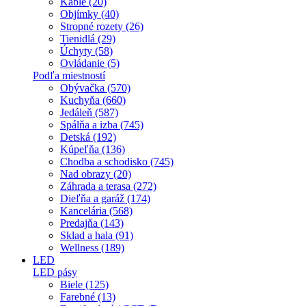
Káble (20)
Objímky (40)
Stropné rozety (26)
Tienidlá (29)
Úchyty (58)
Ovládanie (5)
Podľa miestností
Obývačka (570)
Kuchyňa (660)
Jedáleň (587)
Spálňa a izba (745)
Detská (192)
Kúpeľňa (136)
Chodba a schodisko (745)
Nad obrazy (20)
Záhrada a terasa (272)
Dieľňa a garáž (174)
Kancelária (568)
Predajňa (143)
Sklad a hala (91)
Wellness (189)
LED
LED pásy
Biele (125)
Farebné (13)