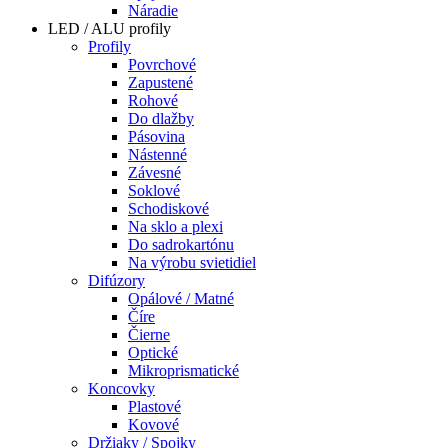
Náradie
LED / ALU profily
Profily
Povrchové
Zapustené
Rohové
Do dlažby
Pásovina
Nástenné
Závesné
Soklové
Schodiskové
Na sklo a plexi
Do sadrokartónu
Na výrobu svietidiel
Difúzory
Opálové / Matné
Číre
Čierne
Optické
Mikroprismatické
Koncovky
Plastové
Kovové
Držiaky / Spojky