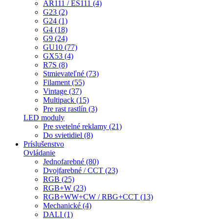
AR111 / ES111 (4)
G23 (2)
G24 (1)
G4 (18)
G9 (24)
GU10 (77)
GX53 (4)
R7S (8)
Stmievateľné (73)
Filament (55)
Vintage (37)
Multipack (15)
Pre rast rastlín (3)
LED moduly
Pre svetelné reklamy (21)
Do svietidiel (8)
Príslušenstvo
Ovládanie
Jednofarebné (80)
Dvojfarebné / CCT (23)
RGB (25)
RGB+W (23)
RGB+WW+CW / RBG+CCT (13)
Mechanické (4)
DALI (1)