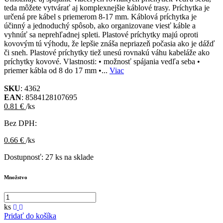
teda môžete vytvárať aj komplexnejšie káblové trasy. Príchytka je
určená pre kábel s priemerom 8-17 mm. Káblová príchytka je
účinný a jednoduchý spôsob, ako organizovane viesť káble a
vyhnúť sa neprehľadnej spleti. Plastové príchytky majú oproti
kovovým tú výhodu, že lepšie znáša nepriazeň počasia ako je dážď
či sneh. Plastové príchytky tiež unesú rovnakú váhu kabeláže ako
príchytky kovové. Vlastnosti: • možnosť spájania vedľa seba •
priemer kábla od 8 do 17 mm •...
Viac
SKU
: 4362
EAN
: 8584128107695
0.81 €
/ks
Bez DPH:
0.66 €
/ks
Dostupnosť:
27 ks na sklade
Množstvo
ks
Pridať do košíka