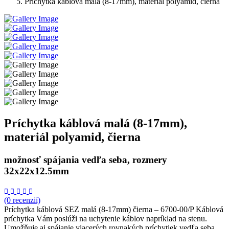
Príchytka káblová malá (8-17mm), materiál polyamid, čierna
Príchytka káblová malá (8-17mm),
materiál polyamid, čierna
možnosť spájania vedľa seba, rozmery
32x22x12.5mm
(0 recenzií)
Príchytka káblová SEZ malá (8-17mm) čierna – 6700-00/P Káblová
príchytka Vám poslúži na uchytenie káblov napríklad na stenu.
Umožňuje aj spájanie viacerých rovnakých príchytiek vedľa seba,