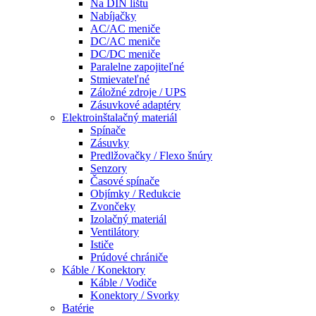
Na DIN lištu
Nabíjačky
AC/AC meniče
DC/AC meniče
DC/DC meniče
Paralelne zapojiteľné
Stmievateľné
Záložné zdroje / UPS
Zásuvkové adaptéry
Elektroinštalačný materiál
Spínače
Zásuvky
Predlžovačky / Flexo šnúry
Senzory
Časové spínače
Objímky / Redukcie
Zvončeky
Izolačný materiál
Ventilátory
Ističe
Prúdové chrániče
Káble / Konektory
Káble / Vodiče
Konektory / Svorky
Batérie