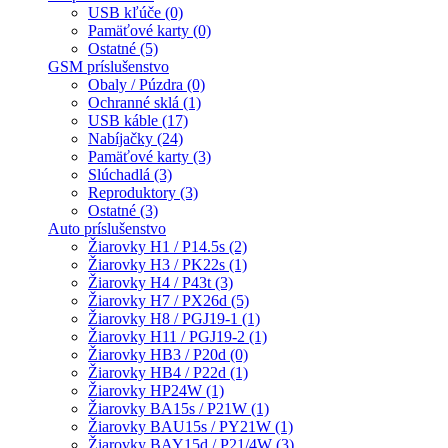
USB kľúče (0)
Pamäťové karty (0)
Ostatné (5)
GSM príslušenstvo
Obaly / Púzdra (0)
Ochranné sklá (1)
USB káble (17)
Nabíjačky (24)
Pamäťové karty (3)
Slúchadlá (3)
Reproduktory (3)
Ostatné (3)
Auto príslušenstvo
Žiarovky H1 / P14.5s (2)
Žiarovky H3 / PK22s (1)
Žiarovky H4 / P43t (3)
Žiarovky H7 / PX26d (5)
Žiarovky H8 / PGJ19-1 (1)
Žiarovky H11 / PGJ19-2 (1)
Žiarovky HB3 / P20d (0)
Žiarovky HB4 / P22d (1)
Žiarovky HP24W (1)
Žiarovky BA15s / P21W (1)
Žiarovky BAU15s / PY21W (1)
Žiarovky BAY15d / P21/4W (3)