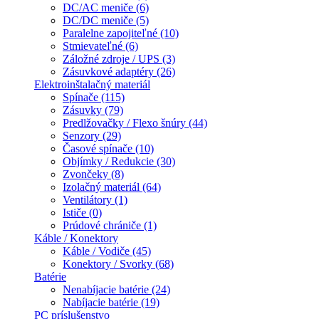
DC/AC meniče (6)
DC/DC meniče (5)
Paralelne zapojiteľné (10)
Stmievateľné (6)
Záložné zdroje / UPS (3)
Zásuvkové adaptéry (26)
Elektroinštalačný materiál
Spínače (115)
Zásuvky (79)
Predlžovačky / Flexo šnúry (44)
Senzory (29)
Časové spínače (10)
Objímky / Redukcie (30)
Zvončeky (8)
Izolačný materiál (64)
Ventilátory (1)
Ističe (0)
Prúdové chrániče (1)
Káble / Konektory
Káble / Vodiče (45)
Konektory / Svorky (68)
Batérie
Nenabíjacie batérie (24)
Nabíjacie batérie (19)
PC príslušenstvo