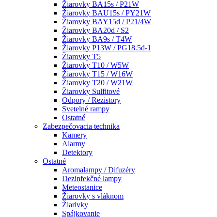
Žiarovky BA15s / P21W
Žiarovky BAU15s / PY21W
Žiarovky BAY15d / P21/4W
Žiarovky BA20d / S2
Žiarovky BA9s / T4W
Žiarovky P13W / PG18.5d-1
Žiarovky T5
Žiarovky T10 / W5W
Žiarovky T15 / W16W
Žiarovky T20 / W21W
Žiarovky Sulfitové
Odpory / Rezistory
Svetelné rampy
Ostatné
Zabezpečovacia technika
Kamery
Alarmy
Detektory
Ostatné
Aromalampy / Difuzéry
Dezinfekčné lampy
Meteostanice
Žiarovky s vláknom
Žiarivky
Spájkovanie