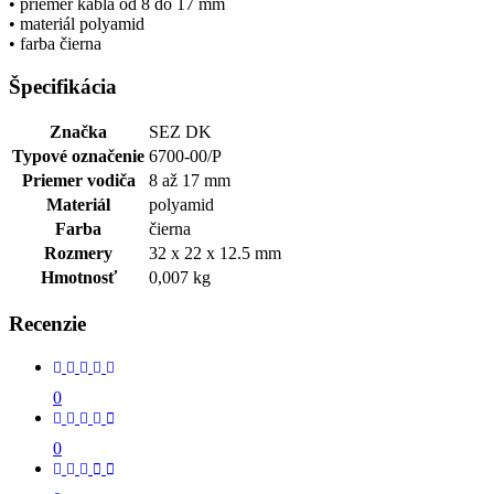
• priemer kábla od 8 do 17 mm
• materiál polyamid
• farba čierna
Špecifikácia
Značka
SEZ DK
Typové označenie
6700-00/P
Priemer vodiča
8 až 17 mm
Materiál
polyamid
Farba
čierna
Rozmery
32 x 22 x 12.5 mm
Hmotnosť
0,007 kg
Recenzie
0
0