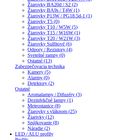
Žiarovky BA20d / S2 (2)
Žiarovky BA9s / T4W (1)
Žiarovky P13W / PG18.5d-1 (1)
Žiarovky T5 (0)
Žiarovky T10 / W5W (5)
Žiarovky T15 / W16W (1)
Žiarovky T20 / W21W (3)
Žiarovky Sulfitové (6)
Odpory / Rezistory (4)
Svetelné rampy (0)
Ostatné (13)
Zabezpečovacia technika
Kamery (5)
Alarmy (0)
Detektory (2)
Ostatné
Aromalampy / Difuzéry (3)
Dezinfekčné lampy (1)
Meteostanice (8)
Žiarovky s vláknom (25)
Žiarivky (12)
Spájkovanie (8)
Náradie (2)
LED / ALU profily
Profily