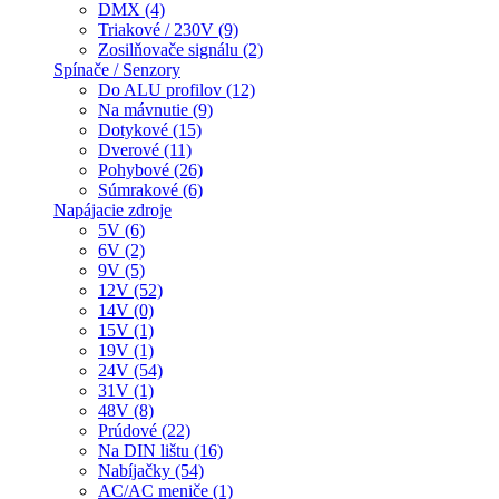
DMX (4)
Triakové / 230V (9)
Zosilňovače signálu (2)
Spínače / Senzory
Do ALU profilov (12)
Na mávnutie (9)
Dotykové (15)
Dverové (11)
Pohybové (26)
Súmrakové (6)
Napájacie zdroje
5V (6)
6V (2)
9V (5)
12V (52)
14V (0)
15V (1)
19V (1)
24V (54)
31V (1)
48V (8)
Prúdové (22)
Na DIN lištu (16)
Nabíjačky (54)
AC/AC meniče (1)