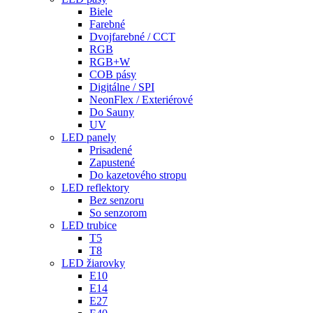
Biele
Farebné
Dvojfarebné / CCT
RGB
RGB+W
COB pásy
Digitálne / SPI
NeonFlex / Exteriérové
Do Sauny
UV
LED panely
Prisadené
Zapustené
Do kazetového stropu
LED reflektory
Bez senzoru
So senzorom
LED trubice
T5
T8
LED žiarovky
E10
E14
E27