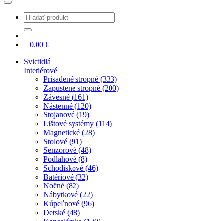
0
0.00
€
Svietidlá
Interiérové
Prisadené stropné (333)
Zapustené stropné (200)
Závesné (161)
Nástenné (120)
Stojanové (19)
Lištové systémy (114)
Magnetické (28)
Stolové (91)
Senzorové (48)
Podlahové (8)
Schodiskové (46)
Batériové (32)
Nočné (82)
Nábytkové (22)
Kúpeľnové (96)
Detské (48)