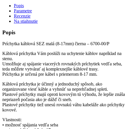
Popis
Parametre
Recenzie
Na stiahnutie
Popis
Príchytka káblová SEZ malá (8-17mm) čierna – 6700-00/P
Káblová príchytka Vám poslúži na uchytenie káblov napríklad na
stenu.
Umožňuje aj spájanie viacerých rovnakých príchytiek vedľa seba,
teda môžete vytvárať aj komplexnejšie káblové trasy.
Príchytka je určená pre kábel s priemerom 8-17 mm.
Káblová príchytka je účinný a jednoduchý spôsob, ako
organizovane viesť káble a vyhnúť sa neprehľadnej spleti.
Plastové príchytky majú oproti kovovým tú výhodu, že lepšie znáša
nepriazeň počasia ako je dážď či sneh.
Plastové príchytky tiež unesú rovnakú váhu kabeláže ako príchytky
kovové.
Vlastnosti:
• možnosť spájania vedľa seba