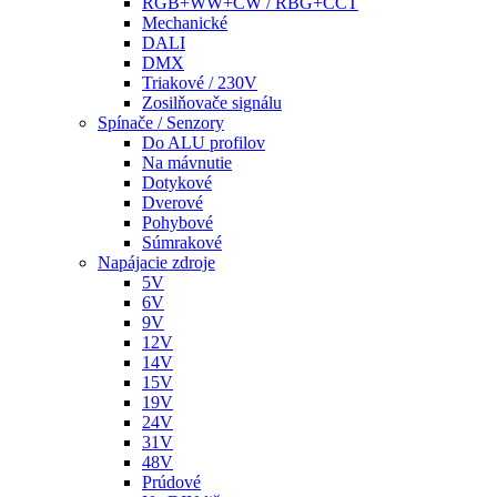
RGB+WW+CW / RBG+CCT
Mechanické
DALI
DMX
Triakové / 230V
Zosilňovače signálu
Spínače / Senzory
Do ALU profilov
Na mávnutie
Dotykové
Dverové
Pohybové
Súmrakové
Napájacie zdroje
5V
6V
9V
12V
14V
15V
19V
24V
31V
48V
Prúdové