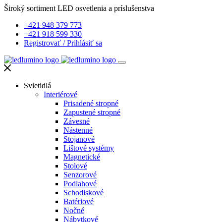
Široký sortiment LED osvetlenia a príslušenstva
+421 948 379 773
+421 918 599 330
Registrovať
/
Prihlásiť sa
Svietidlá
Interiérové
Prisadené stropné
Zapustené stropné
Závesné
Nástenné
Stojanové
Lištové systémy
Magnetické
Stolové
Senzorové
Podlahové
Schodiskové
Batériové
Nočné
Nábytkové