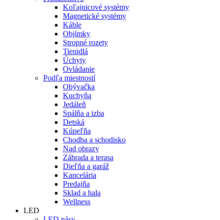
Koľajnicové systémy
Magnetické systémy
Káble
Objímky
Stropné rozety
Tienidlá
Úchyty
Ovládanie
Podľa miestností
Obývačka
Kuchyňa
Jedáleň
Spálňa a izba
Detská
Kúpeľňa
Chodba a schodisko
Nad obrazy
Záhrada a terasa
Dieľňa a garáž
Kancelária
Predajňa
Sklad a hala
Wellness
LED
LED pásy