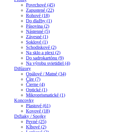
Povrchové (45)
Zapustené (22)
Rohové (18)
Do dlažby (1)
Pásovina (2)
Nástenné (5)
Závesné (1)
Soklové (1)
Schodiskové (2)
Na sklo a plexi (2)
Do sadrokartónu (9)
Na výrobu svietidiel (4)
Difúzory
Opálové / Matné (34)
Číre (7)
Čierne (4)
Optické (1)
Mikroprismatické (1)
Koncovky
Plastové (61)
Kovové (18)
Držiaky / Spojky
Pevné (25)
Kĺbové (2)