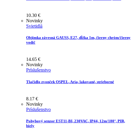
10.30
€
Novinky
Svietidlá
Objímka závesná GAUSS, E27, dĺžka 1m, čierny chróm/čierny
vodič
14.65
€
Novinky
Príslušenstvo
Tlačidlo zvonček OSPEL, Aria, lakované, strieborné
8.17
€
Novinky
Príslušenstvo
Pohybový senzor EST11-BI, 230VAC, IP44, 12m/180°, PIR,
biely