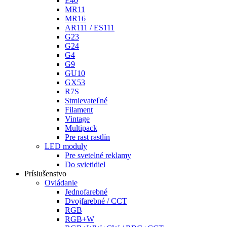
E40
MR11
MR16
AR111 / ES111
G23
G24
G4
G9
GU10
GX53
R7S
Stmievateľné
Filament
Vintage
Multipack
Pre rast rastlín
LED moduly
Pre svetelné reklamy
Do svietidiel
Príslušenstvo
Ovládanie
Jednofarebné
Dvojfarebné / CCT
RGB
RGB+W