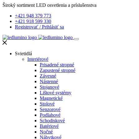
Široký sortiment LED osvetlenia a príslušenstva
+421 948 379 773
+421 918 599 330
Registrovať
/
Prihlásiť sa
Svietidlá
Interiérové
Prisadené stropné
Zapustené stropné
Závesné
Nástenné
Stojanové
Lištové systémy
Magnetické
Stolové
Senzorové
Podlahové
Schodiskové
Batériové
Nočné
Nábytkové