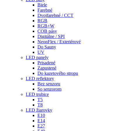
Biele
Farebné
Dvojfarebné / CCT
RGB
RGB+W
COB pásy
Digitálne / SPI
NeonFlex / Exteriérové
Do Sauny
UV
LED panely
Prisadené
Zapustené
Do kazetového stropu
LED reflektory
Bez senzoru
So senzorom
LED trubice
T5
T8
LED žiarovky
E10
E14
E27