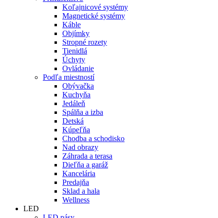
Koľajnicové systémy
Magnetické systémy
Káble
Objímky
Stropné rozety
Tienidlá
Úchyty
Ovládanie
Podľa miestností
Obývačka
Kuchyňa
Jedáleň
Spálňa a izba
Detská
Kúpeľňa
Chodba a schodisko
Nad obrazy
Záhrada a terasa
Dieľňa a garáž
Kancelária
Predajňa
Sklad a hala
Wellness
LED
LED pásy