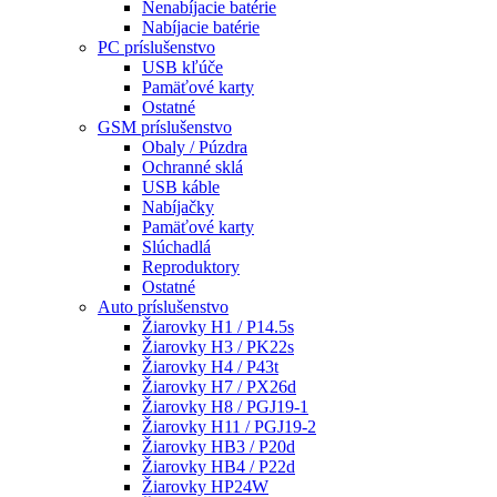
Nenabíjacie batérie
Nabíjacie batérie
PC príslušenstvo
USB kľúče
Pamäťové karty
Ostatné
GSM príslušenstvo
Obaly / Púzdra
Ochranné sklá
USB káble
Nabíjačky
Pamäťové karty
Slúchadlá
Reproduktory
Ostatné
Auto príslušenstvo
Žiarovky H1 / P14.5s
Žiarovky H3 / PK22s
Žiarovky H4 / P43t
Žiarovky H7 / PX26d
Žiarovky H8 / PGJ19-1
Žiarovky H11 / PGJ19-2
Žiarovky HB3 / P20d
Žiarovky HB4 / P22d
Žiarovky HP24W