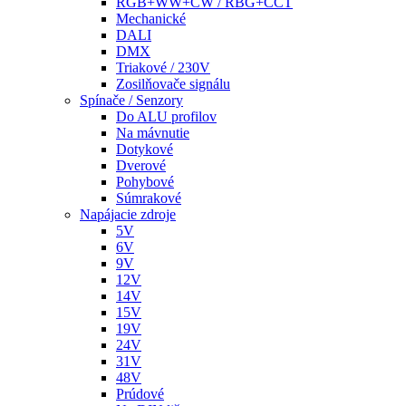
RGB+WW+CW / RBG+CCT
Mechanické
DALI
DMX
Triakové / 230V
Zosilňovače signálu
Spínače / Senzory
Do ALU profilov
Na mávnutie
Dotykové
Dverové
Pohybové
Súmrakové
Napájacie zdroje
5V
6V
9V
12V
14V
15V
19V
24V
31V
48V
Prúdové