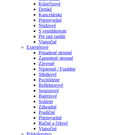
Kúpeľnové
Detské
Kancelárske
Priemyselné
Núdzové
S ventilátorom
Pre rast rastlín
Vianočné
Exteriérové
Prisadené stropné
Zapustené stropné
Závesné
Nástenné / Fasádne
Stĺpikové
Pochôdzne
Reflektorové
Senzorové
Batériové
Solárne
Záhradné
Pouličné
Priemyselné
Ručné a čelové
Vianočné
Príslušenstvo