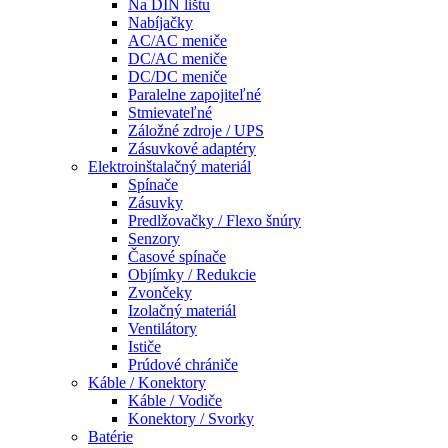
Na DIN lištu
Nabíjačky
AC/AC meniče
DC/AC meniče
DC/DC meniče
Paralelne zapojiteľné
Stmievateľné
Záložné zdroje / UPS
Zásuvkové adaptéry
Elektroinštalačný materiál
Spínače
Zásuvky
Predlžovačky / Flexo šnúry
Senzory
Časové spínače
Objímky / Redukcie
Zvončeky
Izolačný materiál
Ventilátory
Ističe
Prúdové chrániče
Káble / Konektory
Káble / Vodiče
Konektory / Svorky
Batérie