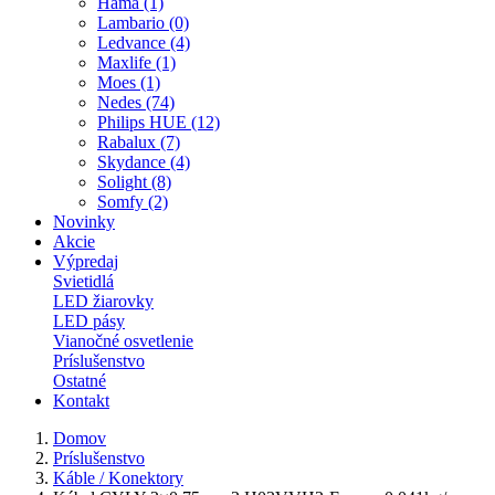
Hama (1)
Lambario (0)
Ledvance (4)
Maxlife (1)
Moes (1)
Nedes (74)
Philips HUE (12)
Rabalux (7)
Skydance (4)
Solight (8)
Somfy (2)
Novinky
Akcie
Výpredaj
Svietidlá
LED žiarovky
LED pásy
Vianočné osvetlenie
Príslušenstvo
Ostatné
Kontakt
Domov
Príslušenstvo
Káble / Konektory