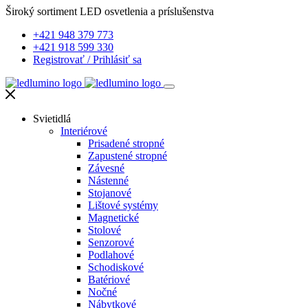
Široký sortiment LED osvetlenia a príslušenstva
+421 948 379 773
+421 918 599 330
Registrovať
/
Prihlásiť sa
Svietidlá
Interiérové
Prisadené stropné
Zapustené stropné
Závesné
Nástenné
Stojanové
Lištové systémy
Magnetické
Stolové
Senzorové
Podlahové
Schodiskové
Batériové
Nočné
Nábytkové