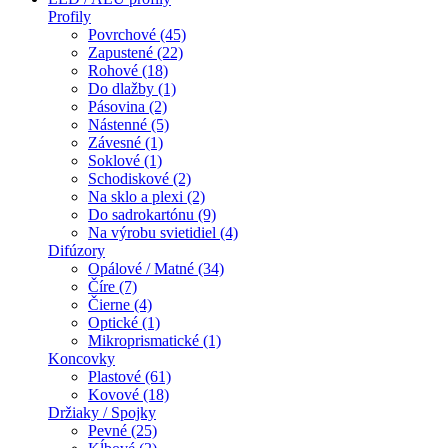
Profily
Povrchové (45)
Zapustené (22)
Rohové (18)
Do dlažby (1)
Pásovina (2)
Nástenné (5)
Závesné (1)
Soklové (1)
Schodiskové (2)
Na sklo a plexi (2)
Do sadrokartónu (9)
Na výrobu svietidiel (4)
Difúzory
Opálové / Matné (34)
Číre (7)
Čierne (4)
Optické (1)
Mikroprismatické (1)
Koncovky
Plastové (61)
Kovové (18)
Držiaky / Spojky
Pevné (25)