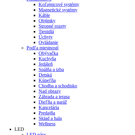
Koľajnicové systémy
Magnetické systémy
Káble
Objímky
Stropné rozety
Tienidlá
Úchyty
Ovládanie
Podľa miestností
Obývačka
Kuchyňa
Jedáleň
Spálňa a izba
Detská
Kúpeľňa
Chodba a schodisko
Nad obrazy
Záhrada a terasa
Dieľňa a garáž
Kancelária
Predajňa
Sklad a hala
Wellness
LED
LED pásy