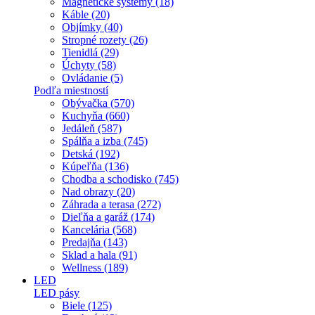
Magnetické systémy (18)
Káble (20)
Objímky (40)
Stropné rozety (26)
Tienidlá (29)
Úchyty (58)
Ovládanie (5)
Podľa miestností
Obývačka (570)
Kuchyňa (660)
Jedáleň (587)
Spálňa a izba (745)
Detská (192)
Kúpeľňa (136)
Chodba a schodisko (745)
Nad obrazy (20)
Záhrada a terasa (272)
Dieľňa a garáž (174)
Kancelária (568)
Predajňa (143)
Sklad a hala (91)
Wellness (189)
LED
LED pásy
Biele (125)