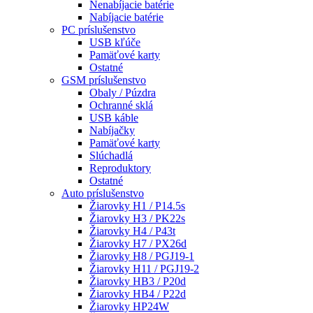
Nenabíjacie batérie
Nabíjacie batérie
PC príslušenstvo
USB kľúče
Pamäťové karty
Ostatné
GSM príslušenstvo
Obaly / Púzdra
Ochranné sklá
USB káble
Nabíjačky
Pamäťové karty
Slúchadlá
Reproduktory
Ostatné
Auto príslušenstvo
Žiarovky H1 / P14.5s
Žiarovky H3 / PK22s
Žiarovky H4 / P43t
Žiarovky H7 / PX26d
Žiarovky H8 / PGJ19-1
Žiarovky H11 / PGJ19-2
Žiarovky HB3 / P20d
Žiarovky HB4 / P22d
Žiarovky HP24W