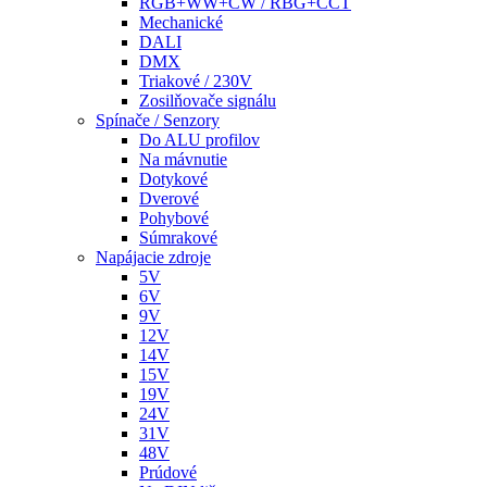
RGB+WW+CW / RBG+CCT
Mechanické
DALI
DMX
Triakové / 230V
Zosilňovače signálu
Spínače / Senzory
Do ALU profilov
Na mávnutie
Dotykové
Dverové
Pohybové
Súmrakové
Napájacie zdroje
5V
6V
9V
12V
14V
15V
19V
24V
31V
48V
Prúdové