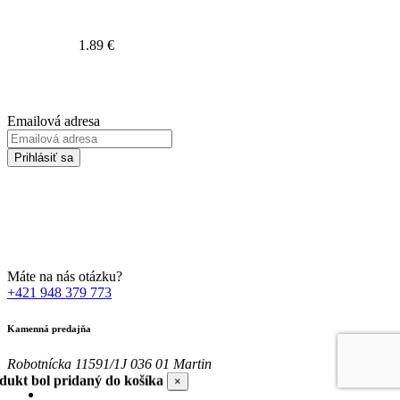
1.89
€
Prihláste sa na odber Newsletter-u
Emailová adresa
Prihlásiť sa
Zadaním svojej emailovej adresy súhlasíte so spracúvaním Vašich
osobných údajov za účelom marketingu. Bližšie informácie nájdete
TU
Máte na nás otázku?
+421 948 379 773
Kamenná predajňa
Robotnícka 11591/1J 036 01 Martin
dukt bol pridaný do košíka
×