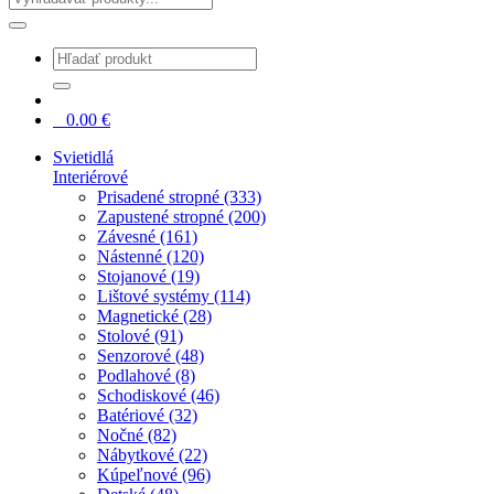
0
0.00
€
Svietidlá
Interiérové
Prisadené stropné (333)
Zapustené stropné (200)
Závesné (161)
Nástenné (120)
Stojanové (19)
Lištové systémy (114)
Magnetické (28)
Stolové (91)
Senzorové (48)
Podlahové (8)
Schodiskové (46)
Batériové (32)
Nočné (82)
Nábytkové (22)
Kúpeľnové (96)