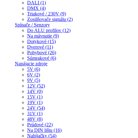
DALI (1)
DMX (4)
Triakové / 230V (9)
Zosilňovače signálu (2)
Spínače / Senzory
Do ALU profilov (12)
Na mávnutie (9)
Dotykové (15)
Dverové (11)
Pohybové (26)
Súmrakové (6)
Napájacie zdroje
5V (6)
6V (2)
9V (5)
12V (52)
14V (0)
15V (1)
19V (1)
24V (54)
31V (1)
48V (8)
Prúdové (22)
Na DIN lištu (16)
Nabíjačky (54)