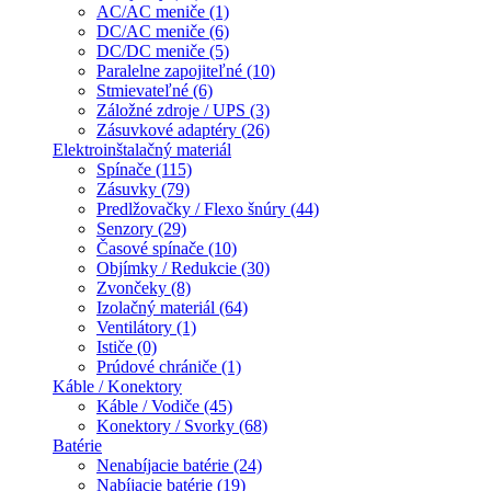
AC/AC meniče (1)
DC/AC meniče (6)
DC/DC meniče (5)
Paralelne zapojiteľné (10)
Stmievateľné (6)
Záložné zdroje / UPS (3)
Zásuvkové adaptéry (26)
Elektroinštalačný materiál
Spínače (115)
Zásuvky (79)
Predlžovačky / Flexo šnúry (44)
Senzory (29)
Časové spínače (10)
Objímky / Redukcie (30)
Zvončeky (8)
Izolačný materiál (64)
Ventilátory (1)
Ističe (0)
Prúdové chrániče (1)
Káble / Konektory
Káble / Vodiče (45)
Konektory / Svorky (68)
Batérie
Nenabíjacie batérie (24)
Nabíjacie batérie (19)