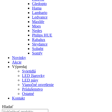
Gledopto
Hama
Lambario
Ledvance
Maxlife
Moes
Nedes
Philips HUE
Rabalux
Skydance
Solight
Somfy
Novinky
Akcie
Výpredaj
Svietidlá
LED žiarovky
LED pásy
Vianočné osvetlenie
Príslušenstvo
Ostatné
Kontakt
Hladať