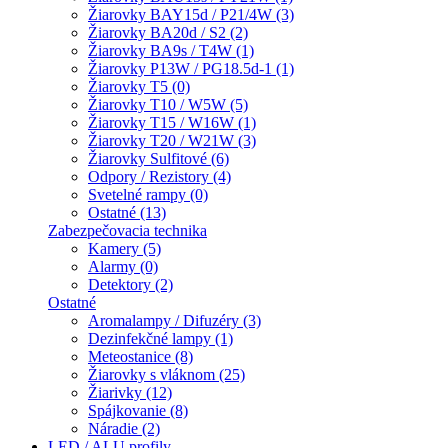
Žiarovky BAY15d / P21/4W (3)
Žiarovky BA20d / S2 (2)
Žiarovky BA9s / T4W (1)
Žiarovky P13W / PG18.5d-1 (1)
Žiarovky T5 (0)
Žiarovky T10 / W5W (5)
Žiarovky T15 / W16W (1)
Žiarovky T20 / W21W (3)
Žiarovky Sulfitové (6)
Odpory / Rezistory (4)
Svetelné rampy (0)
Ostatné (13)
Zabezpečovacia technika
Kamery (5)
Alarmy (0)
Detektory (2)
Ostatné
Aromalampy / Difuzéry (3)
Dezinfekčné lampy (1)
Meteostanice (8)
Žiarovky s vláknom (25)
Žiarivky (12)
Spájkovanie (8)
Náradie (2)
LED / ALU profily