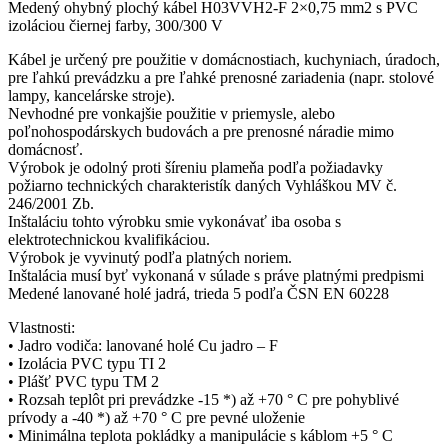
Medený ohybný plochý kábel H03VVH2-F 2×0,75 mm2 s PVC
izoláciou čiernej farby, 300/300 V
Kábel je určený pre použitie v domácnostiach, kuchyniach, úradoch,
pre ľahkú prevádzku a pre ľahké prenosné zariadenia (napr. stolové
lampy, kancelárske stroje).
Nevhodné pre vonkajšie použitie v priemysle, alebo
poľnohospodárskych budovách a pre prenosné náradie mimo
domácnosť.
Výrobok je odolný proti šíreniu plameňa podľa požiadavky
požiarno technických charakteristík daných Vyhláškou MV č.
246/2001 Zb.
Inštaláciu tohto výrobku smie vykonávať iba osoba s
elektrotechnickou kvalifikáciou.
Výrobok je vyvinutý podľa platných noriem.
Inštalácia musí byť vykonaná v súlade s práve platnými predpismi
Medené lanované holé jadrá, trieda 5 podľa ČSN EN 60228
Vlastnosti:
• Jadro vodiča: lanované holé Cu jadro – F
• Izolácia PVC typu TI 2
• Plášť PVC typu TM 2
• Rozsah teplôt pri prevádzke -15 *) až +70 ° C pre pohyblivé
prívody a -40 *) až +70 ° C pre pevné uloženie
• Minimálna teplota pokládky a manipulácie s káblom +5 ° C