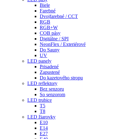
Biele
Farebné
Dvojfarebné / CCT
RGB
RGB+W
COB pásy
Digitálne / SPI
NeonFlex / Exteriérové
Do Sauny
UV
LED panely
Prisadené
Zapustené
Do kazetového stropu
LED reflektory
Bez senzoru
So senzorom
LED trubice
T5
T8
LED žiarovky
E10
E14
E27