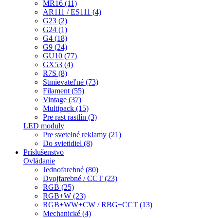
MR16 (11)
AR111 / ES111 (4)
G23 (2)
G24 (1)
G4 (18)
G9 (24)
GU10 (77)
GX53 (4)
R7S (8)
Stmievateľné (73)
Filament (55)
Vintage (37)
Multipack (15)
Pre rast rastlín (3)
LED moduly
Pre svetelné reklamy (21)
Do svietidiel (8)
Príslušenstvo
Ovládanie
Jednofarebné (80)
Dvojfarebné / CCT (23)
RGB (25)
RGB+W (23)
RGB+WW+CW / RBG+CCT (13)
Mechanické (4)