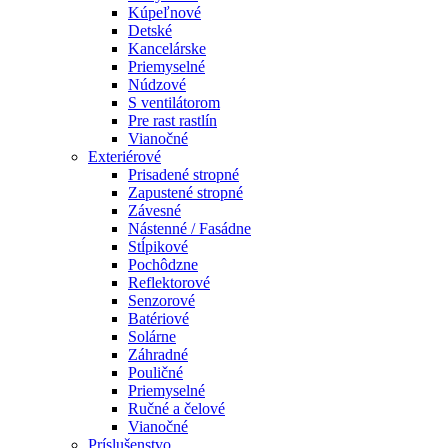
Kúpeľnové
Detské
Kancelárske
Priemyselné
Núdzové
S ventilátorom
Pre rast rastlín
Vianočné
Exteriérové
Prisadené stropné
Zapustené stropné
Závesné
Nástenné / Fasádne
Stĺpikové
Pochôdzne
Reflektorové
Senzorové
Batériové
Solárne
Záhradné
Pouličné
Priemyselné
Ručné a čelové
Vianočné
Príslušenstvo