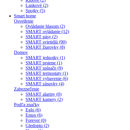
Kĺbové (2)
Lankové (2)
Spojky (5)
Smart home
Osvetlenie
Ovládanie hlasom (2)
SMART ovládanie (12)
SMART pásy (2)
SMART svietidlá (90)
SMART žiarovky (8)
Domov
SMART jednotky (1)
SMART prstene (1)
SMART spínače (9)
SMART termostaty (1)
SMART vybavenie (6)
SMART zásuvky (4)
Zabezpečenie
SMART alarmy (0)
SMART kamery (2)
Podľa značky
Eglo (6)
Emos (6)
Forever (0)
Gledopto (2)