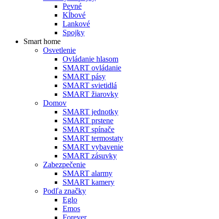
Pevné
Kĺbové
Lankové
Spojky
Smart home
Osvetlenie
Ovládanie hlasom
SMART ovládanie
SMART pásy
SMART svietidlá
SMART žiarovky
Domov
SMART jednotky
SMART prstene
SMART spínače
SMART termostaty
SMART vybavenie
SMART zásuvky
Zabezpečenie
SMART alarmy
SMART kamery
Podľa značky
Eglo
Emos
Forever