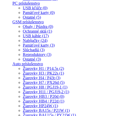
PC príslušenstvo
USB kľúče (0)
Pamäťové karty (0)
Ostatné (5)
GSM príslušenstvo
Obaly / Púzdra (0)
Ochranné sklá (1)
USB káble (17)
Nabíjačky (24)
Pamäťové karty (3)
Slúchadlá (3)
Reproduktory (3)
Ostatné (3)
Auto príslušenstvo
Žiarovky H1 / P14.5s (2)
Žiarovky H3 / PK22s (1)
Žiarovky H4 / P43t (3)
Žiarovky H7 / PX26d (5)
Žiarovky H8 / PGJ19-1 (1)
Žiarovky H11 / PGJ19-2 (1)
Žiarovky HB3 / P20d (0)
Žiarovky HB4 / P22d (1)
Žiarovky HP24W (1)
Žiarovky BA15s / P21W (1)
Žiarovky BAU15s / PY21W (1)