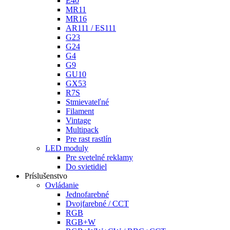
E40
MR11
MR16
AR111 / ES111
G23
G24
G4
G9
GU10
GX53
R7S
Stmievateľné
Filament
Vintage
Multipack
Pre rast rastlín
LED moduly
Pre svetelné reklamy
Do svietidiel
Príslušenstvo
Ovládanie
Jednofarebné
Dvojfarebné / CCT
RGB
RGB+W