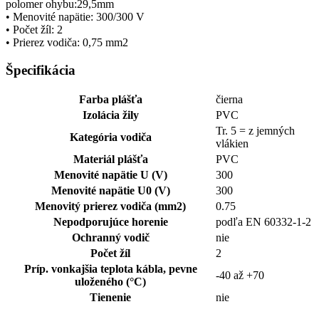
polomer ohybu:29,5mm
• Menovité napätie: 300/300 V
• Počet žíl: 2
• Prierez vodiča: 0,75 mm2
Špecifikácia
Farba plášťa
čierna
Izolácia žily
PVC
Tr. 5 = z jemných
Kategória vodiča
vlákien
Materiál plášťa
PVC
Menovité napätie U (V)
300
Menovité napätie U0 (V)
300
Menovitý prierez vodiča (mm2)
0.75
Nepodporujúce horenie
podľa EN 60332-1-2
Ochranný vodič
nie
Počet žíl
2
Príp. vonkajšia teplota kábla, pevne
-40 až +70
uloženého (°C)
Tienenie
nie