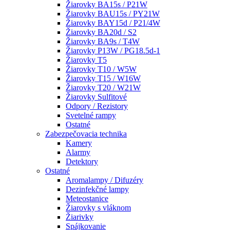
Žiarovky BA15s / P21W
Žiarovky BAU15s / PY21W
Žiarovky BAY15d / P21/4W
Žiarovky BA20d / S2
Žiarovky BA9s / T4W
Žiarovky P13W / PG18.5d-1
Žiarovky T5
Žiarovky T10 / W5W
Žiarovky T15 / W16W
Žiarovky T20 / W21W
Žiarovky Sulfitové
Odpory / Rezistory
Svetelné rampy
Ostatné
Zabezpečovacia technika
Kamery
Alarmy
Detektory
Ostatné
Aromalampy / Difuzéry
Dezinfekčné lampy
Meteostanice
Žiarovky s vláknom
Žiarivky
Spájkovanie