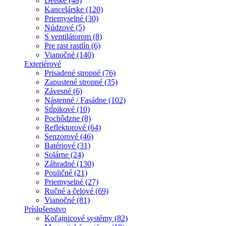
Detské (48)
Kancelárske (120)
Priemyselné (30)
Núdzové (5)
S ventilátorom (8)
Pre rast rastlín (6)
Vianočné (140)
Exteriérové
Prisadené stropné (76)
Zapustené stropné (35)
Závesné (6)
Nástenné / Fasádne (102)
Stĺpikové (10)
Pochôdzne (8)
Reflektorové (64)
Senzorové (46)
Batériové (31)
Solárne (24)
Záhradné (130)
Pouličné (21)
Priemyselné (27)
Ručné a čelové (69)
Vianočné (81)
Príslušenstvo
Koľajnicové systémy (82)