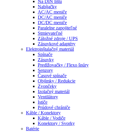
Na DIN lištu
Nabíjačky
AC/AC meniče
DC/AC meniče
DC/DC meniče
Paralelne zapojiteľné
Stmievateľné
Záložné zdroje / UPS
Zásuvkové adaptéry
Elektroinštalačný materiál
Spínače
Zásuvky
Predlžovačky / Flexo šnúry
Senzory
Časové spínače
Objímky / Redukcie
Zvončeky
Izolačný materiál
Ventilátory
Ističe
Prúdové chrániče
Káble / Konektory
Káble / Vodiče
Konektory / Svorky
Batérie