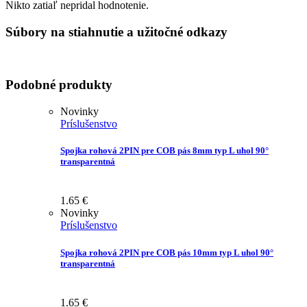
Nikto zatiaľ nepridal hodnotenie.
Súbory na stiahnutie a užitočné odkazy
Podobné produkty
Novinky
Príslušenstvo
Spojka rohová 2PIN pre COB pás 8mm typ L uhol 90°
transparentná
1.65
€
Novinky
Príslušenstvo
Spojka rohová 2PIN pre COB pás 10mm typ L uhol 90°
transparentná
1.65
€