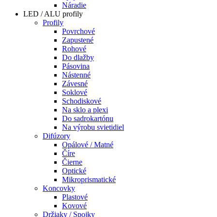
Náradie
LED / ALU profily
Profily
Povrchové
Zapustené
Rohové
Do dlažby
Pásovina
Nástenné
Závesné
Soklové
Schodiskové
Na sklo a plexi
Do sadrokartónu
Na výrobu svietidiel
Difúzory
Opálové / Matné
Číre
Čierne
Optické
Mikroprismatické
Koncovky
Plastové
Kovové
Držiaky / Spojky