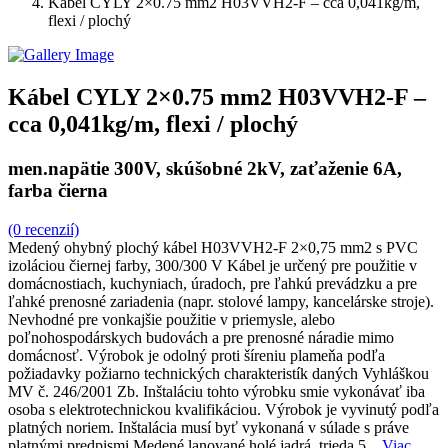
Kábel CYLY 2×0.75 mm2 H03VVH2-F – cca 0,041kg/m,
flexi / plochý
Kábel CYLY 2×0.75 mm2 H03VVH2-F –
cca 0,041kg/m, flexi / plochý
men.napätie 300V, skúšobné 2kV, zaťaženie 6A,
farba čierna
(0 recenzií)
Medený ohybný plochý kábel H03VVH2-F 2×0,75 mm2 s PVC
izoláciou čiernej farby, 300/300 V Kábel je určený pre použitie v
domácnostiach, kuchyniach, úradoch, pre ľahkú prevádzku a pre
ľahké prenosné zariadenia (napr. stolové lampy, kancelárske stroje).
Nevhodné pre vonkajšie použitie v priemysle, alebo
poľnohospodárskych budovách a pre prenosné náradie mimo
domácnosť. Výrobok je odolný proti šíreniu plameňa podľa
požiadavky požiarno technických charakteristík daných Vyhláškou
MV č. 246/2001 Zb. Inštaláciu tohto výrobku smie vykonávať iba
osoba s elektrotechnickou kvalifikáciou. Výrobok je vyvinutý podľa
platných noriem. Inštalácia musí byť vykonaná v súlade s práve
platnými predpismi Medené lanované holé jadrá, trieda 5...
Viac