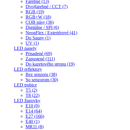
Farebné (13)
Dvojfarebné / CCT (7)
RGB (19)
RGB+W (18)
COB pásy (36)
Digitálne / SPI (6)
NeonFlex / Exteriérové (41)
Do Sauny (1)
UV (1)
LED panely
Prisadené (69)
Zapustené (111)
Do kazetového stropu (19)
LED reflektory
Bez senzoru (38)
So senzorom (30)
LED trubice
T5 (2)
T8 (22)
LED žiarovky
E10 (0)
E14 (64)
E27 (166)
E40 (1)
MR11 (8)