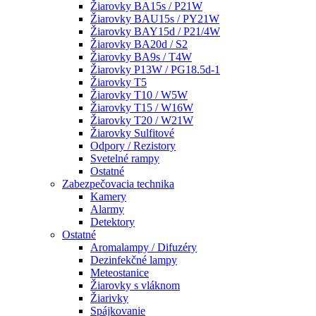
Žiarovky BA15s / P21W
Žiarovky BAU15s / PY21W
Žiarovky BAY15d / P21/4W
Žiarovky BA20d / S2
Žiarovky BA9s / T4W
Žiarovky P13W / PG18.5d-1
Žiarovky T5
Žiarovky T10 / W5W
Žiarovky T15 / W16W
Žiarovky T20 / W21W
Žiarovky Sulfitové
Odpory / Rezistory
Svetelné rampy
Ostatné
Zabezpečovacia technika
Kamery
Alarmy
Detektory
Ostatné
Aromalampy / Difuzéry
Dezinfekčné lampy
Meteostanice
Žiarovky s vláknom
Žiarivky
Spájkovanie