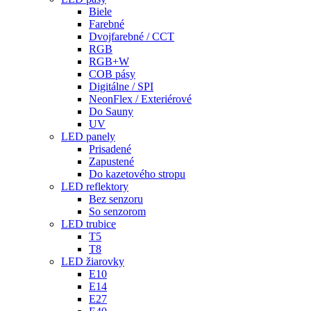
Biele
Farebné
Dvojfarebné / CCT
RGB
RGB+W
COB pásy
Digitálne / SPI
NeonFlex / Exteriérové
Do Sauny
UV
LED panely
Prisadené
Zapustené
Do kazetového stropu
LED reflektory
Bez senzoru
So senzorom
LED trubice
T5
T8
LED žiarovky
E10
E14
E27