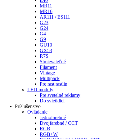
E40
MR11
MR16
AR111 / ES111
G23
G24
G4
G9
GU10
GX53
R7S
Stmievateľné
Filament
Vintage
Multipack
Pre rast rastlín
LED moduly
Pre svetelné reklamy
Do svietidiel
Príslušenstvo
Ovládanie
Jednofarebné
Dvojfarebné / CCT
RGB
RGB+W