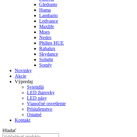
Gledopto
Hama
Lambario
Ledvance
Maxlife
Moes
Nedes
Philips HUE
Rabalux
Skydance
Solight
Somfy
Novinky
Akcie
Výpredaj
Svietidlá
LED žiarovky
LED pásy
Vianočné osvetlenie
Príslušenstvo
Ostatné
Kontakt
Hladať