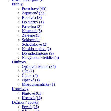
Profily
Povrchové (45)
Zapustené (22)
Rohové (18)
Do dlažby (1)
Pásovina (2)
Nástenné (5)
Závesné (1)
Soklové (1)
Schodiskové (2)
Na sklo a plexi (2)
Do sadrokartónu (9)
Na výrobu svietidiel (4)
Difúzory
Opálové / Matné (34)
Číre (7)
Čierne (4)
Optické (1)
Mikroprismatické (1)
Koncovky
Plastové (61)
Kovové (18)
Držiaky / Spojky
Pevné (25)