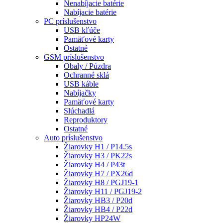
Nenabíjacie batérie
Nabíjacie batérie
PC príslušenstvo
USB kľúče
Pamäťové karty
Ostatné
GSM príslušenstvo
Obaly / Púzdra
Ochranné sklá
USB káble
Nabíjačky
Pamäťové karty
Slúchadlá
Reproduktory
Ostatné
Auto príslušenstvo
Žiarovky H1 / P14.5s
Žiarovky H3 / PK22s
Žiarovky H4 / P43t
Žiarovky H7 / PX26d
Žiarovky H8 / PGJ19-1
Žiarovky H11 / PGJ19-2
Žiarovky HB3 / P20d
Žiarovky HB4 / P22d
Žiarovky HP24W