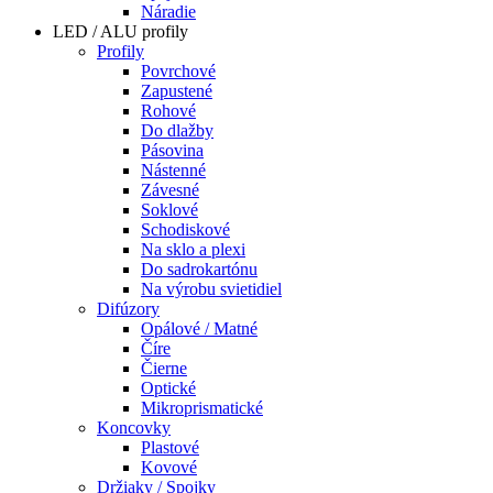
Náradie
LED / ALU profily
Profily
Povrchové
Zapustené
Rohové
Do dlažby
Pásovina
Nástenné
Závesné
Soklové
Schodiskové
Na sklo a plexi
Do sadrokartónu
Na výrobu svietidiel
Difúzory
Opálové / Matné
Číre
Čierne
Optické
Mikroprismatické
Koncovky
Plastové
Kovové
Držiaky / Spojky