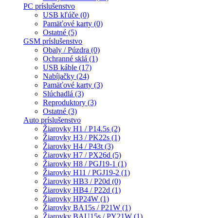
PC príslušenstvo
USB kľúče (0)
Pamäťové karty (0)
Ostatné (5)
GSM príslušenstvo
Obaly / Púzdra (0)
Ochranné sklá (1)
USB káble (17)
Nabíjačky (24)
Pamäťové karty (3)
Slúchadlá (3)
Reproduktory (3)
Ostatné (3)
Auto príslušenstvo
Žiarovky H1 / P14.5s (2)
Žiarovky H3 / PK22s (1)
Žiarovky H4 / P43t (3)
Žiarovky H7 / PX26d (5)
Žiarovky H8 / PGJ19-1 (1)
Žiarovky H11 / PGJ19-2 (1)
Žiarovky HB3 / P20d (0)
Žiarovky HB4 / P22d (1)
Žiarovky HP24W (1)
Žiarovky BA15s / P21W (1)
Žiarovky BAU15s / PY21W (1)