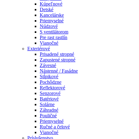
Kúpeľnové
Detské
Kancelárske
Priemyselné
Núdzové
S ventilátorom
Pre rast rastlín
Vianočné
Exteriérové
Prisadené stropné
Zapustené stropné
Závesné
Nástenné / Fasádne
Stĺpikové
Pochôdzne
Reflektorové
Senzorové
Batériové
Solárne
Záhradné
Pouličné
Priemyselné
Ručné a čelové
Vianočné
Príslušenstvo