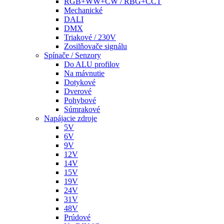
RGB+WW+CW / RBG+CCT
Mechanické
DALI
DMX
Triakové / 230V
Zosilňovače signálu
Spínače / Senzory
Do ALU profilov
Na mávnutie
Dotykové
Dverové
Pohybové
Súmrakové
Napájacie zdroje
5V
6V
9V
12V
14V
15V
19V
24V
31V
48V
Prúdové