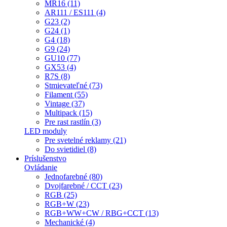
MR16 (11)
AR111 / ES111 (4)
G23 (2)
G24 (1)
G4 (18)
G9 (24)
GU10 (77)
GX53 (4)
R7S (8)
Stmievateľné (73)
Filament (55)
Vintage (37)
Multipack (15)
Pre rast rastlín (3)
LED moduly
Pre svetelné reklamy (21)
Do svietidiel (8)
Príslušenstvo
Ovládanie
Jednofarebné (80)
Dvojfarebné / CCT (23)
RGB (25)
RGB+W (23)
RGB+WW+CW / RBG+CCT (13)
Mechanické (4)