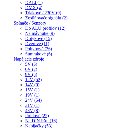
DALI (1)
DMX (4)
Triakové / 230V (9)
Zosilňovače signálu (2)
Spínače / Senzory
Do ALU profilov (12)
Na mávnutie (9)
Dotykové (15)
Dverové (11)
Pohybové (26)
Súmrakové (6)
Napájacie zdroje
5V (5)
6V (2)
9V (5)
12V (52)
14V (0)
15V (1)
19V (1)
24V (54)
31V (1)
48V (8)
Prúdové (22)
Na DIN lištu (16)
Nabíjačky (53)