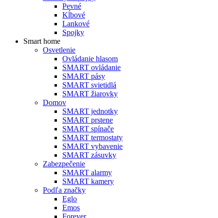
Pevné
Kĺbové
Lankové
Spojky
Smart home
Osvetlenie
Ovládanie hlasom
SMART ovládanie
SMART pásy
SMART svietidlá
SMART žiarovky
Domov
SMART jednotky
SMART prstene
SMART spínače
SMART termostaty
SMART vybavenie
SMART zásuvky
Zabezpečenie
SMART alarmy
SMART kamery
Podľa značky
Eglo
Emos
Forever