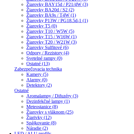
Žiarovky BAY15d / P21/4W (3)
Žiarovky BA20d / S2 (2)
Žiarovky BA9s / T4W (1)
Žiarovky P13W / PG18.5d-1 (1)
Žiarovky T5 (0)
Žiarovky T10 / W5W (5)
Žiarovky T15 / W16W (1)
Žiarovky T20 / W21W (3)
Žiarovky Sulfitové (6)
Odpory / Rezistory (4)
Svetelné rampy (0)
Ostatné (13)
Zabezpečovacia technika
Kamery (5)
Alarmy (0)
Detektory (2)
Ostatné
Aromalampy / Difuzéry (3)
Dezinfekčné lampy (1)
Meteostanice (8)
Žiarovky s vláknom (25)
Žiarivky (12)
Spájkovanie (8)
Náradie (2)
LED / ALU profily