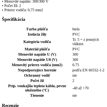
• Menovité napätie: 300/300 V
• Počet žíl: 2
• Prierez vodiča: 0,75 mm2
Špecifikácia
Farba plášťa
biela
Izolácia žily
PVC
Tr. 5 = z jemných
Kategória vodiča
vlákien
Materiál plášťa
PVC
Menovité napätie U (V)
300
Menovité napätie U0 (V)
300
Menovitý prierez vodiča (mm2)
0.75
Nepodporujúce horenie
podľa EN 60332-1-2
Ochranný vodič
nie
Počet žíl
2
Príp. vonkajšia teplota kábla, pevne
-40 až +70
uloženého (°C)
Tienenie
nie
Recenzie