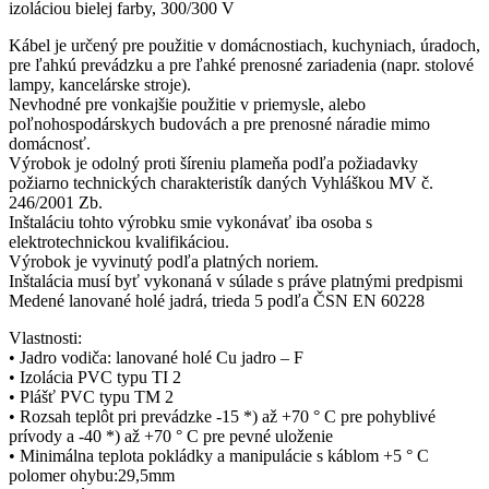
izoláciou bielej farby, 300/300 V
Kábel je určený pre použitie v domácnostiach, kuchyniach, úradoch,
pre ľahkú prevádzku a pre ľahké prenosné zariadenia (napr. stolové
lampy, kancelárske stroje).
Nevhodné pre vonkajšie použitie v priemysle, alebo
poľnohospodárskych budovách a pre prenosné náradie mimo
domácnosť.
Výrobok je odolný proti šíreniu plameňa podľa požiadavky
požiarno technických charakteristík daných Vyhláškou MV č.
246/2001 Zb.
Inštaláciu tohto výrobku smie vykonávať iba osoba s
elektrotechnickou kvalifikáciou.
Výrobok je vyvinutý podľa platných noriem.
Inštalácia musí byť vykonaná v súlade s práve platnými predpismi
Medené lanované holé jadrá, trieda 5 podľa ČSN EN 60228
Vlastnosti:
• Jadro vodiča: lanované holé Cu jadro – F
• Izolácia PVC typu TI 2
• Plášť PVC typu TM 2
• Rozsah teplôt pri prevádzke -15 *) až +70 ° C pre pohyblivé
prívody a -40 *) až +70 ° C pre pevné uloženie
• Minimálna teplota pokládky a manipulácie s káblom +5 ° C
polomer ohybu:29,5mm