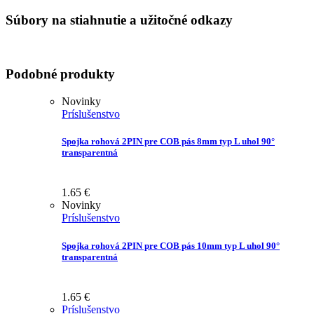
Súbory na stiahnutie a užitočné odkazy
Podobné produkty
Novinky
Príslušenstvo
Spojka rohová 2PIN pre COB pás 8mm typ L uhol 90°
transparentná
1.65
€
Novinky
Príslušenstvo
Spojka rohová 2PIN pre COB pás 10mm typ L uhol 90°
transparentná
1.65
€
Príslušenstvo