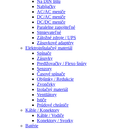
Na DIN lištu
Nabíjačky
AC/AC meniče
DC/AC meniče
DC/DC meniče
Paralelne zapojiteľné
Stmievateľné
Záložné zdroje / UPS
Zásuvkové adaptéry
Elektroinštalačný materiál
Spínače
Zásuvky
Predlžovačky / Flexo šnúry
Senzory
Časové spínače
Objímky / Redukcie
Zvončeky
Izolačný materiál
Ventilátory
Ističe
Prúdové chrániče
Káble / Konektory
Káble / Vodiče
Konektory / Svorky
Batérie