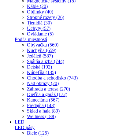
Magnetické systémy (18)
Káble (20)
Objímky (40)
Stropné rozety (26)
Tienidlá (30)
Úchyty (57)
Ovládanie (5)
Podľa miestností
Obývačka (569)
Kuchyňa (659)
Jedáleň (587)
Spálňa a izba (744)
Detská (192)
Kúpeľňa (135)
Chodba a schodisko (743)
Nad obrazy (20)
Záhrada a terasa (270)
Dieľňa a garáž (172)
Kancelária (567)
Predajňa (143)
Sklad a hala (89)
Wellness (188)
LED
LED pásy
Biele (125)