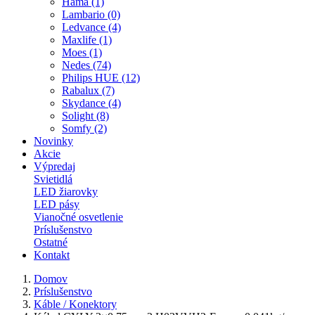
Hama (1)
Lambario (0)
Ledvance (4)
Maxlife (1)
Moes (1)
Nedes (74)
Philips HUE (12)
Rabalux (7)
Skydance (4)
Solight (8)
Somfy (2)
Novinky
Akcie
Výpredaj
Svietidlá
LED žiarovky
LED pásy
Vianočné osvetlenie
Príslušenstvo
Ostatné
Kontakt
Domov
Príslušenstvo
Káble / Konektory