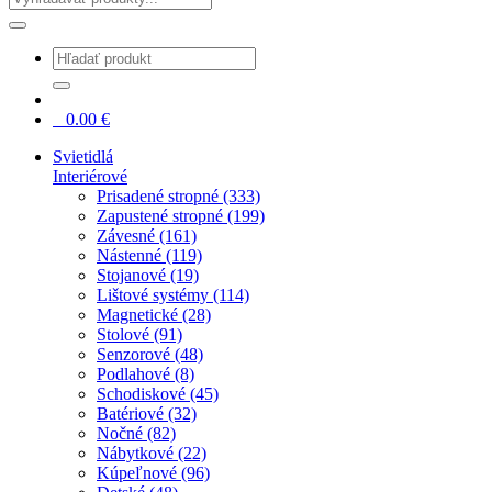
0
0.00
€
Svietidlá
Interiérové
Prisadené stropné (333)
Zapustené stropné (199)
Závesné (161)
Nástenné (119)
Stojanové (19)
Lištové systémy (114)
Magnetické (28)
Stolové (91)
Senzorové (48)
Podlahové (8)
Schodiskové (45)
Batériové (32)
Nočné (82)
Nábytkové (22)
Kúpeľnové (96)