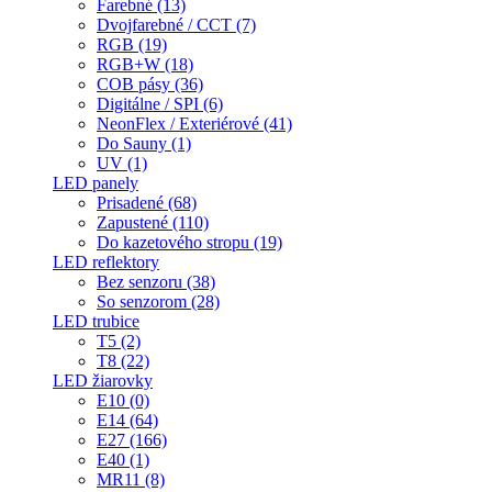
Farebné (13)
Dvojfarebné / CCT (7)
RGB (19)
RGB+W (18)
COB pásy (36)
Digitálne / SPI (6)
NeonFlex / Exteriérové (41)
Do Sauny (1)
UV (1)
LED panely
Prisadené (68)
Zapustené (110)
Do kazetového stropu (19)
LED reflektory
Bez senzoru (38)
So senzorom (28)
LED trubice
T5 (2)
T8 (22)
LED žiarovky
E10 (0)
E14 (64)
E27 (166)
E40 (1)
MR11 (8)