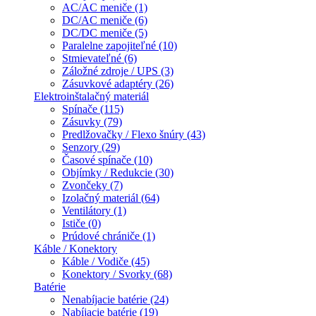
AC/AC meniče (1)
DC/AC meniče (6)
DC/DC meniče (5)
Paralelne zapojiteľné (10)
Stmievateľné (6)
Záložné zdroje / UPS (3)
Zásuvkové adaptéry (26)
Elektroinštalačný materiál
Spínače (115)
Zásuvky (79)
Predlžovačky / Flexo šnúry (43)
Senzory (29)
Časové spínače (10)
Objímky / Redukcie (30)
Zvončeky (7)
Izolačný materiál (64)
Ventilátory (1)
Ističe (0)
Prúdové chrániče (1)
Káble / Konektory
Káble / Vodiče (45)
Konektory / Svorky (68)
Batérie
Nenabíjacie batérie (24)
Nabíjacie batérie (19)