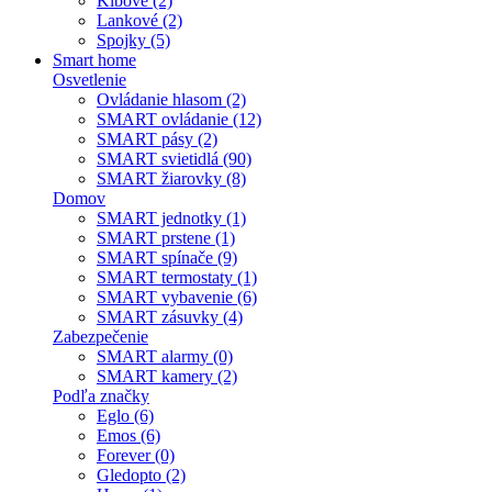
Kĺbové (2)
Lankové (2)
Spojky (5)
Smart home
Osvetlenie
Ovládanie hlasom (2)
SMART ovládanie (12)
SMART pásy (2)
SMART svietidlá (90)
SMART žiarovky (8)
Domov
SMART jednotky (1)
SMART prstene (1)
SMART spínače (9)
SMART termostaty (1)
SMART vybavenie (6)
SMART zásuvky (4)
Zabezpečenie
SMART alarmy (0)
SMART kamery (2)
Podľa značky
Eglo (6)
Emos (6)
Forever (0)
Gledopto (2)