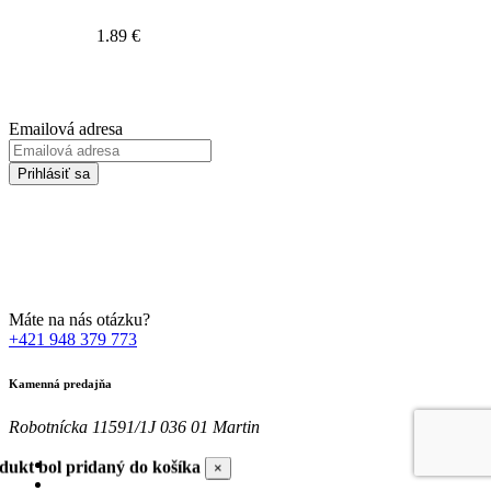
1.89
€
Prihláste sa na odber Newsletter-u
Emailová adresa
Prihlásiť sa
Zadaním svojej emailovej adresy súhlasíte so spracúvaním Vašich
osobných údajov za účelom marketingu. Bližšie informácie nájdete
TU
Máte na nás otázku?
+421 948 379 773
Kamenná predajňa
Robotnícka 11591/1J 036 01 Martin
dukt bol pridaný do košíka
×