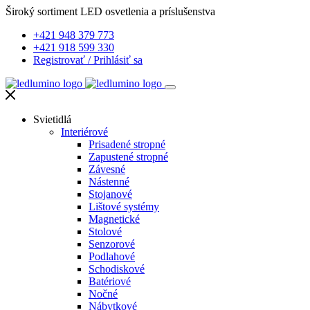
Široký sortiment LED osvetlenia a príslušenstva
+421 948 379 773
+421 918 599 330
Registrovať
/
Prihlásiť sa
Svietidlá
Interiérové
Prisadené stropné
Zapustené stropné
Závesné
Nástenné
Stojanové
Lištové systémy
Magnetické
Stolové
Senzorové
Podlahové
Schodiskové
Batériové
Nočné
Nábytkové