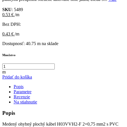
SKU
: 5489
0.53 €
/m
Bez DPH:
0.43 €
/m
Dostupnosť:
40.75 m na sklade
Množstvo
m
Pridať do košíka
Popis
Parametre
Recenzie
Na stiahnutie
Popis
Medený ohybný plochý kábel H03VVH2-F 2×0,75 mm2 s PVC