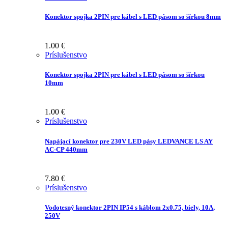
Konektor spojka 2PIN pre kábel s LED pásom so šírkou 8mm
1.00
€
Príslušenstvo
Konektor spojka 2PIN pre kábel s LED pásom so šírkou
10mm
1.00
€
Príslušenstvo
Napájací konektor pre 230V LED pásy LEDVANCE LS AY
AC-CP 440mm
7.80
€
Príslušenstvo
Vodotesný konektor 2PIN IP54 s káblom 2x0.75, biely, 10A,
250V