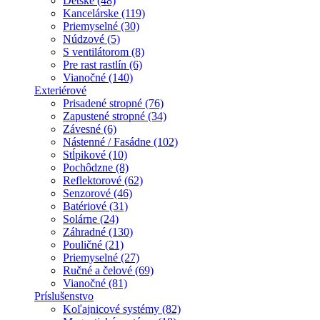
Detské (48)
Kancelárske (119)
Priemyselné (30)
Núdzové (5)
S ventilátorom (8)
Pre rast rastlín (6)
Vianočné (140)
Exteriérové
Prisadené stropné (76)
Zapustené stropné (34)
Závesné (6)
Nástenné / Fasádne (102)
Stĺpikové (10)
Pochôdzne (8)
Reflektorové (62)
Senzorové (46)
Batériové (31)
Solárne (24)
Záhradné (130)
Pouličné (21)
Priemyselné (27)
Ručné a čelové (69)
Vianočné (81)
Príslušenstvo
Koľajnicové systémy (82)