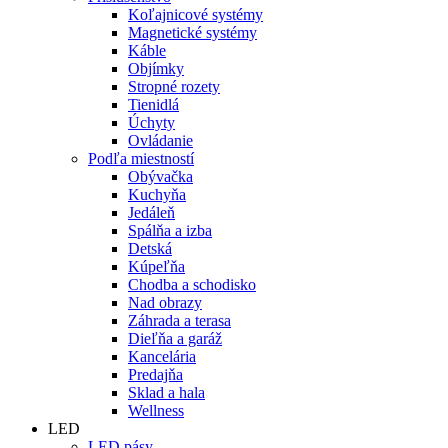
Koľajnicové systémy
Magnetické systémy
Káble
Objímky
Stropné rozety
Tienidlá
Úchyty
Ovládanie
Podľa miestností
Obývačka
Kuchyňa
Jedáleň
Spálňa a izba
Detská
Kúpeľňa
Chodba a schodisko
Nad obrazy
Záhrada a terasa
Dieľňa a garáž
Kancelária
Predajňa
Sklad a hala
Wellness
LED
LED pásy