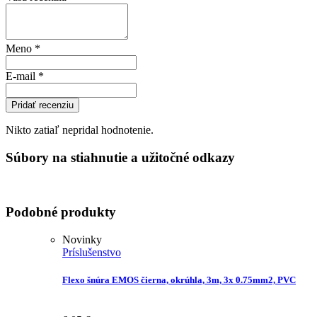
Meno
*
E-mail
*
Pridať recenziu
Nikto zatiaľ nepridal hodnotenie.
Súbory na stiahnutie a užitočné odkazy
Podobné produkty
Novinky
Príslušenstvo
Flexo šnúra EMOS čierna, okrúhla, 3m, 3x 0.75mm2, PVC