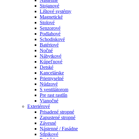
Nástenné
Stojanové
Lištové systémy
Magnetické
Stolové
Senzorové
Podlahové
Schodiskové
Batériové
Nočné
Nábytkové
Kúpeľnové
Detské
Kancelárske
Priemyselné
Núdzové
S ventilátorom
Pre rast rastlín
Vianočné
Exteriérové
Prisadené stropné
Zapustené stropné
Závesné
Nástenné / Fasádne
Stĺpikové