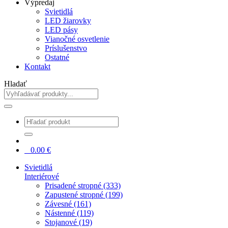
Výpredaj
Svietidlá
LED žiarovky
LED pásy
Vianočné osvetlenie
Príslušenstvo
Ostatné
Kontakt
Hladať
0
0.00
€
Svietidlá
Interiérové
Prisadené stropné (333)
Zapustené stropné (199)
Závesné (161)
Nástenné (119)
Stojanové (19)