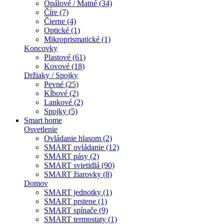
Opálové / Matné (34)
Číre (7)
Čierne (4)
Optické (1)
Mikroprismatické (1)
Koncovky
Plastové (61)
Kovové (18)
Držiaky / Spojky
Pevné (25)
Kĺbové (2)
Lankové (2)
Spojky (5)
Smart home
Osvetlenie
Ovládanie hlasom (2)
SMART ovládanie (12)
SMART pásy (2)
SMART svietidlá (90)
SMART žiarovky (8)
Domov
SMART jednotky (1)
SMART prstene (1)
SMART spínače (9)
SMART termostaty (1)