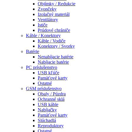
Objímky / Redukcie
Zvončeky
Izolačný materiál
Ventilátory
Ističe
Prúdové chrániče
Káble / Konektory
Káble / Vodiče
Konektory / Svorky
Batérie
Nenabíjacie batérie
Nabíjacie batérie
PC príslušenstvo
USB kľúče
Pamäťové karty
Ostatné
GSM príslušenstvo
Obaly / Púzdra
Ochranné sklá
USB káble
Nabíjačky
Pamäťové karty
Slúchadlá
Reproduktory
Ostatné