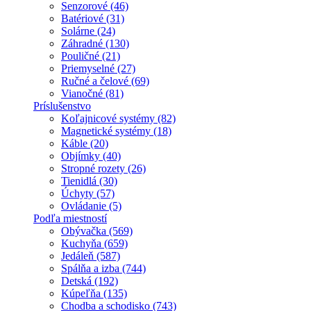
Senzorové (46)
Batériové (31)
Solárne (24)
Záhradné (130)
Pouličné (21)
Priemyselné (27)
Ručné a čelové (69)
Vianočné (81)
Príslušenstvo
Koľajnicové systémy (82)
Magnetické systémy (18)
Káble (20)
Objímky (40)
Stropné rozety (26)
Tienidlá (30)
Úchyty (57)
Ovládanie (5)
Podľa miestností
Obývačka (569)
Kuchyňa (659)
Jedáleň (587)
Spálňa a izba (744)
Detská (192)
Kúpeľňa (135)
Chodba a schodisko (743)