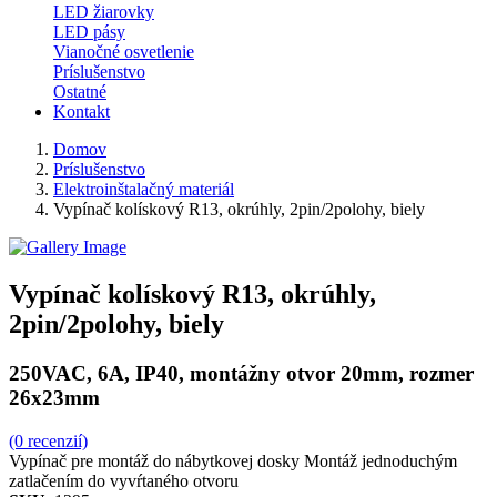
LED žiarovky
LED pásy
Vianočné osvetlenie
Príslušenstvo
Ostatné
Kontakt
Domov
Príslušenstvo
Elektroinštalačný materiál
Vypínač kolískový R13, okrúhly, 2pin/2polohy, biely
Vypínač kolískový R13, okrúhly,
2pin/2polohy, biely
250VAC, 6A, IP40, montážny otvor 20mm, rozmer
26x23mm
(0 recenzií)
Vypínač pre montáž do nábytkovej dosky Montáž jednoduchým
zatlačením do vyvŕtaného otvoru