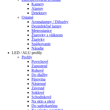
Kamery
Alarmy
Detektory
Ostatné
Aromalampy / Difuzéry
Dezinfekčné lampy
Meteostanice
Žiarovky s vláknom
Žiarivky
Spájkovanie
Náradie
LED / ALU profily
Profily
Povrchové
Zapustené
Rohové
Do dlažby
Pásovina
Nástenné
Závesné
Soklové
Schodiskové
Na sklo a plexi
Do sadrokartónu