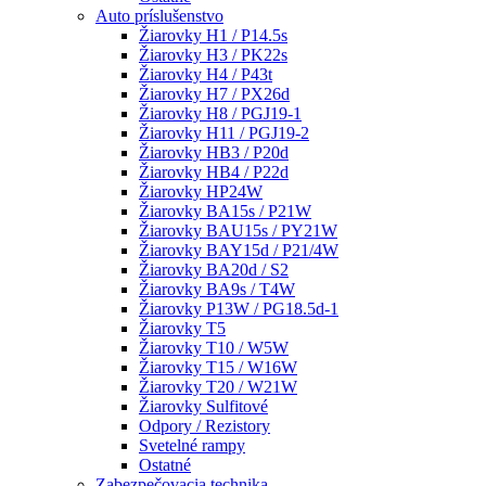
Auto príslušenstvo
Žiarovky H1 / P14.5s
Žiarovky H3 / PK22s
Žiarovky H4 / P43t
Žiarovky H7 / PX26d
Žiarovky H8 / PGJ19-1
Žiarovky H11 / PGJ19-2
Žiarovky HB3 / P20d
Žiarovky HB4 / P22d
Žiarovky HP24W
Žiarovky BA15s / P21W
Žiarovky BAU15s / PY21W
Žiarovky BAY15d / P21/4W
Žiarovky BA20d / S2
Žiarovky BA9s / T4W
Žiarovky P13W / PG18.5d-1
Žiarovky T5
Žiarovky T10 / W5W
Žiarovky T15 / W16W
Žiarovky T20 / W21W
Žiarovky Sulfitové
Odpory / Rezistory
Svetelné rampy
Ostatné
Zabezpečovacia technika