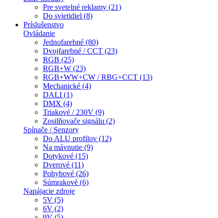
Pre svetelné reklamy (21)
Do svietidiel (8)
Príslušenstvo
Ovládanie
Jednofarebné (80)
Dvojfarebné / CCT (23)
RGB (25)
RGB+W (23)
RGB+WW+CW / RBG+CCT (13)
Mechanické (4)
DALI (1)
DMX (4)
Triakové / 230V (9)
Zosilňovače signálu (2)
Spínače / Senzory
Do ALU profilov (12)
Na mávnutie (9)
Dotykové (15)
Dverové (11)
Pohybové (26)
Súmrakové (6)
Napájacie zdroje
5V (5)
6V (2)
9V (5)