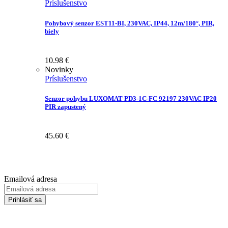
Príslušenstvo
Pohybový senzor EST11-BI, 230VAC, IP44, 12m/180°, PIR,
biely
10.98
€
Novinky
Príslušenstvo
Senzor pohybu LUXOMAT PD3-1C-FC 92197 230VAC IP20
PIR zapustený
45.60
€
Prihláste sa na odber Newsletter-u
Emailová adresa
Prihlásiť sa
Zadaním svojej emailovej adresy súhlasíte so spracúvaním Vašich