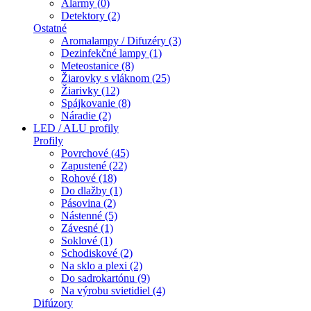
Alarmy (0)
Detektory (2)
Ostatné
Aromalampy / Difuzéry (3)
Dezinfekčné lampy (1)
Meteostanice (8)
Žiarovky s vláknom (25)
Žiarivky (12)
Spájkovanie (8)
Náradie (2)
LED / ALU profily
Profily
Povrchové (45)
Zapustené (22)
Rohové (18)
Do dlažby (1)
Pásovina (2)
Nástenné (5)
Závesné (1)
Soklové (1)
Schodiskové (2)
Na sklo a plexi (2)
Do sadrokartónu (9)
Na výrobu svietidiel (4)
Difúzory