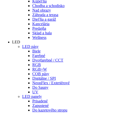
Kúpeľňa
Chodba a schodisko
Nad obrazy
Záhrada a terasa
Dieľňa a garáž
Kancelária
Predajňa
Sklad a hala
Wellness
LED
LED pásy
Biele
Farebné
Dvojfarebné / CCT
RGB
RGB+W
COB pásy
Digitálne / SPI
NeonFlex / Exteriérové
Do Sauny
UV
LED panely
Prisadené
Zapustené
Do kazetového stropu