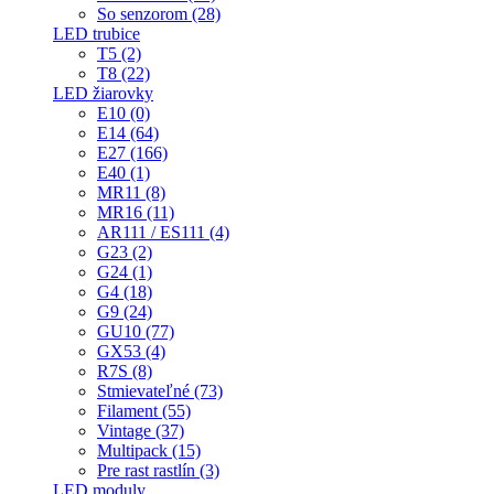
So senzorom (28)
LED trubice
T5 (2)
T8 (22)
LED žiarovky
E10 (0)
E14 (64)
E27 (166)
E40 (1)
MR11 (8)
MR16 (11)
AR111 / ES111 (4)
G23 (2)
G24 (1)
G4 (18)
G9 (24)
GU10 (77)
GX53 (4)
R7S (8)
Stmievateľné (73)
Filament (55)
Vintage (37)
Multipack (15)
Pre rast rastlín (3)
LED moduly