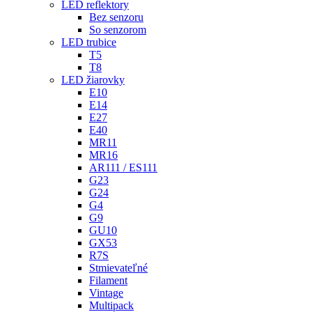
LED reflektory
Bez senzoru
So senzorom
LED trubice
T5
T8
LED žiarovky
E10
E14
E27
E40
MR11
MR16
AR111 / ES111
G23
G24
G4
G9
GU10
GX53
R7S
Stmievateľné
Filament
Vintage
Multipack