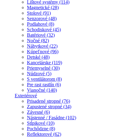
Lištové systémy (114)
Magnetické (28)
Stolové (91)
Senzorové (48)
Podlahové (8)
Schodiskové (45)
Batériové (32)
Nočné (82)
Nábytkové (22)
Kúpeľnové (96)
Detské (48)
Kancelárske (119)
Priemyselné (30)
Núdzové (5)
S ventilátorom (8)
Pre rast rastlín (6)
Vianočné (140)
Exteriérové
Prisadené stropné (76)
Zapustené stropné (34)
Závesné (6)
Nástenné / Fasádne (102)
Stĺpikové (10)
Pochôdzne (8)
Reflektorové (62)