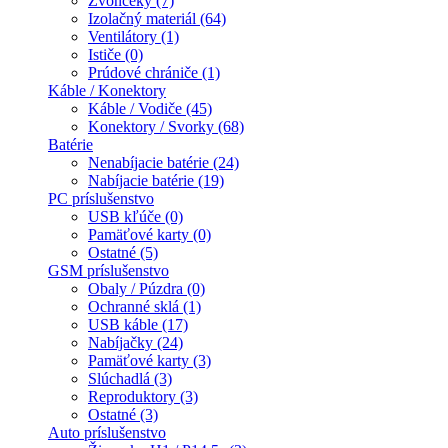
Zvončeky (7)
Izolačný materiál (64)
Ventilátory (1)
Ističe (0)
Prúdové chrániče (1)
Káble / Konektory
Káble / Vodiče (45)
Konektory / Svorky (68)
Batérie
Nenabíjacie batérie (24)
Nabíjacie batérie (19)
PC príslušenstvo
USB kľúče (0)
Pamäťové karty (0)
Ostatné (5)
GSM príslušenstvo
Obaly / Púzdra (0)
Ochranné sklá (1)
USB káble (17)
Nabíjačky (24)
Pamäťové karty (3)
Slúchadlá (3)
Reproduktory (3)
Ostatné (3)
Auto príslušenstvo