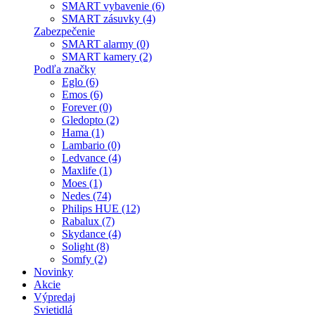
SMART vybavenie (6)
SMART zásuvky (4)
Zabezpečenie
SMART alarmy (0)
SMART kamery (2)
Podľa značky
Eglo (6)
Emos (6)
Forever (0)
Gledopto (2)
Hama (1)
Lambario (0)
Ledvance (4)
Maxlife (1)
Moes (1)
Nedes (74)
Philips HUE (12)
Rabalux (7)
Skydance (4)
Solight (8)
Somfy (2)
Novinky
Akcie
Výpredaj
Svietidlá