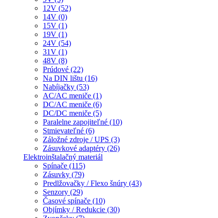
12V (52)
14V (0)
15V (1)
19V (1)
24V (54)
31V (1)
48V (8)
Prúdové (22)
Na DIN lištu (16)
Nabíjačky (53)
AC/AC meniče (1)
DC/AC meniče (6)
DC/DC meniče (5)
Paralelne zapojiteľné (10)
Stmievateľné (6)
Záložné zdroje / UPS (3)
Zásuvkové adaptéry (26)
Elektroinštalačný materiál
Spínače (115)
Zásuvky (79)
Predlžovačky / Flexo šnúry (43)
Senzory (29)
Časové spínače (10)
Objímky / Redukcie (30)