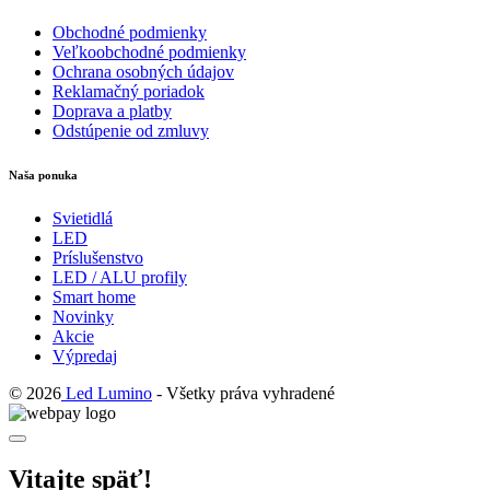
Obchodné podmienky
Veľkoobchodné podmienky
Ochrana osobných údajov
Reklamačný poriadok
Doprava a platby
Odstúpenie od zmluvy
Naša ponuka
Svietidlá
LED
Príslušenstvo
LED / ALU profily
Smart home
Novinky
Akcie
Výpredaj
© 2026
Led Lumino
- Všetky práva vyhradené
Vitajte späť!