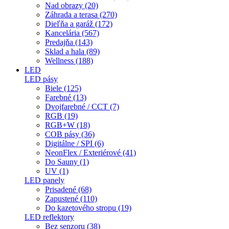
Nad obrazy (20)
Záhrada a terasa (270)
Dieľňa a garáž (172)
Kancelária (567)
Predajňa (143)
Sklad a hala (89)
Wellness (188)
LED
LED pásy
Biele (125)
Farebné (13)
Dvojfarebné / CCT (7)
RGB (19)
RGB+W (18)
COB pásy (36)
Digitálne / SPI (6)
NeonFlex / Exteriérové (41)
Do Sauny (1)
UV (1)
LED panely
Prisadené (68)
Zapustené (110)
Do kazetového stropu (19)
LED reflektory
Bez senzoru (38)