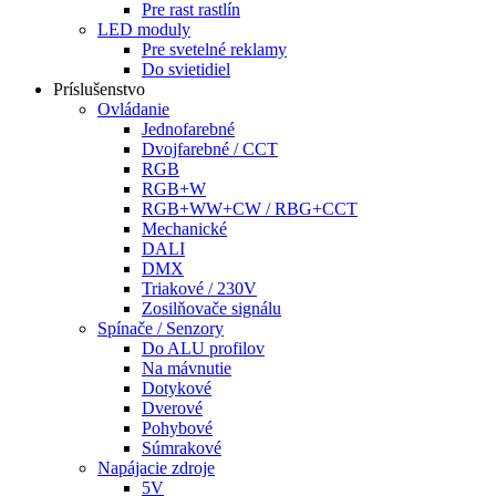
Pre rast rastlín
LED moduly
Pre svetelné reklamy
Do svietidiel
Príslušenstvo
Ovládanie
Jednofarebné
Dvojfarebné / CCT
RGB
RGB+W
RGB+WW+CW / RBG+CCT
Mechanické
DALI
DMX
Triakové / 230V
Zosilňovače signálu
Spínače / Senzory
Do ALU profilov
Na mávnutie
Dotykové
Dverové
Pohybové
Súmrakové
Napájacie zdroje
5V