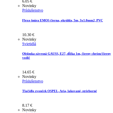
6.05
€
Novinky
Príslušenstvo
Flexo šnúra EMOS čierna, okrúhla, 5m, 3x1.0mm2, PVC
10.30
€
Novinky
Svietidlá
Objímka závesná GAUSS, E27, dĺžka 1m, čierny chróm/čierny
vodič
14.65
€
Novinky
Príslušenstvo
Tlačidlo zvonček OSPEL, Aria, lakované, strieborné
8.17
€
Novinky