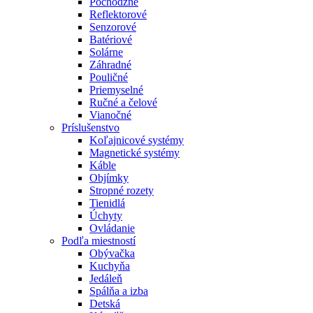
Pochôdzne
Reflektorové
Senzorové
Batériové
Solárne
Záhradné
Pouličné
Priemyselné
Ručné a čelové
Vianočné
Príslušenstvo
Koľajnicové systémy
Magnetické systémy
Káble
Objímky
Stropné rozety
Tienidlá
Úchyty
Ovládanie
Podľa miestností
Obývačka
Kuchyňa
Jedáleň
Spálňa a izba
Detská