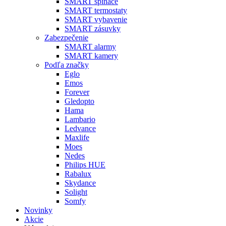
SMART spínače
SMART termostaty
SMART vybavenie
SMART zásuvky
Zabezpečenie
SMART alarmy
SMART kamery
Podľa značky
Eglo
Emos
Forever
Gledopto
Hama
Lambario
Ledvance
Maxlife
Moes
Nedes
Philips HUE
Rabalux
Skydance
Solight
Somfy
Novinky
Akcie