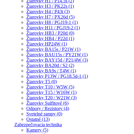
Žiarovky H1 / P14.5s (2)
Žiarovky H3 / PK22s (1)
Žiarovky H4 / P43t (3)
Žiarovky H7 / PX26d (5)
Žiarovky H8 / PGJ19-1 (1)
Žiarovky H11 / PGJ19-2 (1)
Žiarovky HB3 / P20d (0)
Žiarovky HB4 / P22d (1)
Žiarovky HP24W (1)
Žiarovky BA15s / P21W (1)
Žiarovky BAU15s / PY21W (1)
Žiarovky BAY15d / P21/4W (3)
Žiarovky BA20d / S2 (2)
Žiarovky BA9s / T4W (1)
Žiarovky P13W / PG18.5d-1 (1)
Žiarovky T5 (0)
Žiarovky T10 / W5W (5)
Žiarovky T15 / W16W (1)
Žiarovky T20 / W21W (3)
Žiarovky Sulfitové (6)
Odpory / Rezistory (4)
Svetelné rampy (0)
Ostatné (13)
Zabezpečovacia technika
Kamery (5)