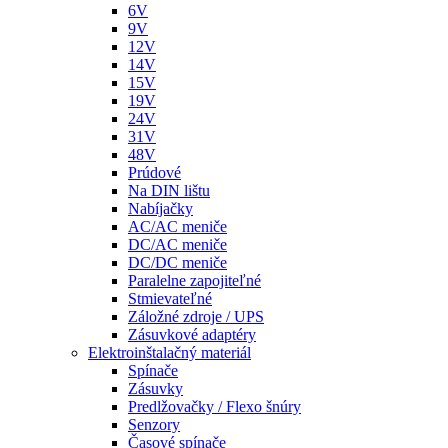
6V
9V
12V
14V
15V
19V
24V
31V
48V
Prúdové
Na DIN lištu
Nabíjačky
AC/AC meniče
DC/AC meniče
DC/DC meniče
Paralelne zapojiteľné
Stmievateľné
Záložné zdroje / UPS
Zásuvkové adaptéry
Elektroinštalačný materiál
Spínače
Zásuvky
Predlžovačky / Flexo šnúry
Senzory
Časové spínače