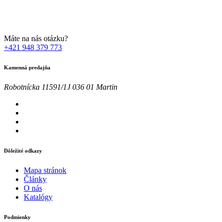
osobných údajov za účelom marketingu. Bližšie informácie nájdete
TU
Máte na nás otázku?
+421 948 379 773
Kamenná predajňa
Robotnícka 11591/1J 036 01 Martin
Dôležité odkazy
Mapa stránok
Články
O nás
Katalógy
Podmienky