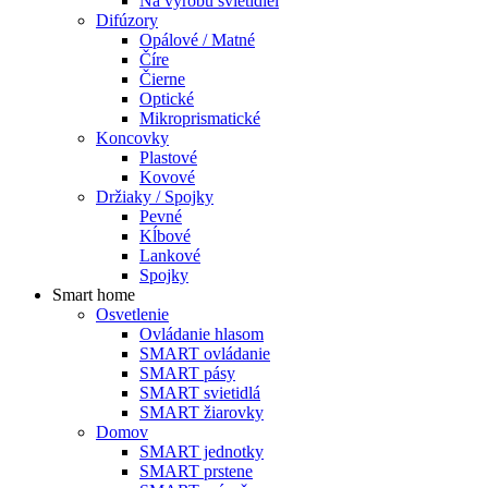
Na výrobu svietidiel
Difúzory
Opálové / Matné
Číre
Čierne
Optické
Mikroprismatické
Koncovky
Plastové
Kovové
Držiaky / Spojky
Pevné
Kĺbové
Lankové
Spojky
Smart home
Osvetlenie
Ovládanie hlasom
SMART ovládanie
SMART pásy
SMART svietidlá
SMART žiarovky
Domov
SMART jednotky
SMART prstene