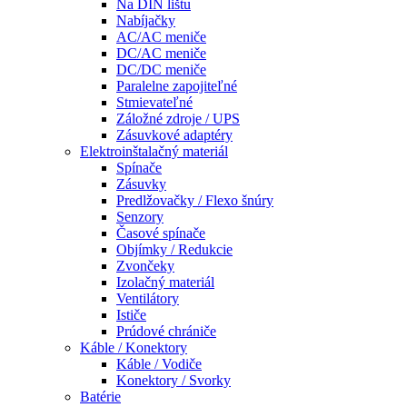
Na DIN lištu
Nabíjačky
AC/AC meniče
DC/AC meniče
DC/DC meniče
Paralelne zapojiteľné
Stmievateľné
Záložné zdroje / UPS
Zásuvkové adaptéry
Elektroinštalačný materiál
Spínače
Zásuvky
Predlžovačky / Flexo šnúry
Senzory
Časové spínače
Objímky / Redukcie
Zvončeky
Izolačný materiál
Ventilátory
Ističe
Prúdové chrániče
Káble / Konektory
Káble / Vodiče
Konektory / Svorky
Batérie