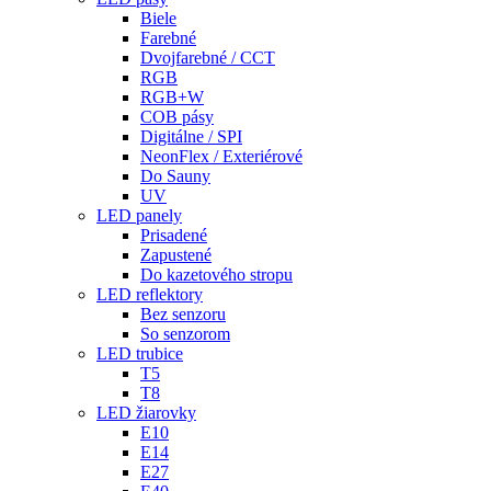
Biele
Farebné
Dvojfarebné / CCT
RGB
RGB+W
COB pásy
Digitálne / SPI
NeonFlex / Exteriérové
Do Sauny
UV
LED panely
Prisadené
Zapustené
Do kazetového stropu
LED reflektory
Bez senzoru
So senzorom
LED trubice
T5
T8
LED žiarovky
E10
E14
E27