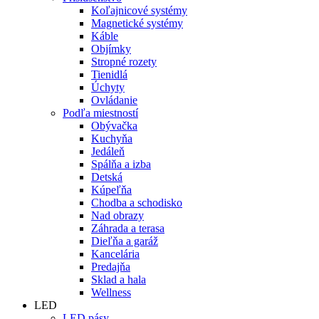
Koľajnicové systémy
Magnetické systémy
Káble
Objímky
Stropné rozety
Tienidlá
Úchyty
Ovládanie
Podľa miestností
Obývačka
Kuchyňa
Jedáleň
Spálňa a izba
Detská
Kúpeľňa
Chodba a schodisko
Nad obrazy
Záhrada a terasa
Dieľňa a garáž
Kancelária
Predajňa
Sklad a hala
Wellness
LED
LED pásy