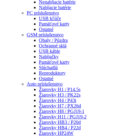
Nenabíjacie batérie
Nabíjacie batérie
PC príslušenstvo
USB kľúče
Pamäťové karty
Ostatné
GSM príslušenstvo
Obaly / Púzdra
Ochranné sklá
USB káble
Nabíjačky
Pamäťové karty
Slúchadlá
Reproduktory
Ostatné
Auto príslušenstvo
Žiarovky H1 / P14.5s
Žiarovky H3 / PK22s
Žiarovky H4 / P43t
Žiarovky H7 / PX26d
Žiarovky H8 / PGJ19-1
Žiarovky H11 / PGJ19-2
Žiarovky HB3 / P20d
Žiarovky HB4 / P22d
Žiarovky HP24W