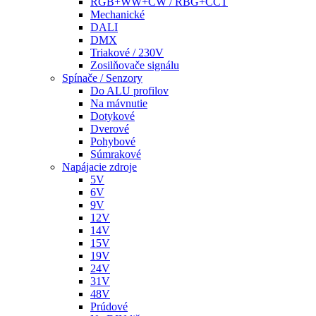
RGB+WW+CW / RBG+CCT
Mechanické
DALI
DMX
Triakové / 230V
Zosilňovače signálu
Spínače / Senzory
Do ALU profilov
Na mávnutie
Dotykové
Dverové
Pohybové
Súmrakové
Napájacie zdroje
5V
6V
9V
12V
14V
15V
19V
24V
31V
48V
Prúdové