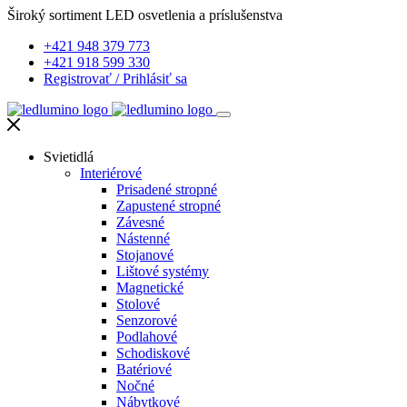
Široký sortiment LED osvetlenia a príslušenstva
+421 948 379 773
+421 918 599 330
Registrovať
/
Prihlásiť sa
Svietidlá
Interiérové
Prisadené stropné
Zapustené stropné
Závesné
Nástenné
Stojanové
Lištové systémy
Magnetické
Stolové
Senzorové
Podlahové
Schodiskové
Batériové
Nočné
Nábytkové