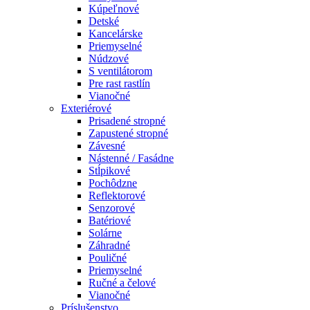
Kúpeľnové
Detské
Kancelárske
Priemyselné
Núdzové
S ventilátorom
Pre rast rastlín
Vianočné
Exteriérové
Prisadené stropné
Zapustené stropné
Závesné
Nástenné / Fasádne
Stĺpikové
Pochôdzne
Reflektorové
Senzorové
Batériové
Solárne
Záhradné
Pouličné
Priemyselné
Ručné a čelové
Vianočné
Príslušenstvo