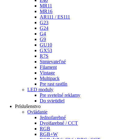
E40
MR11
MR16
AR111 / ES111
G23
G24
G4
G9
GU10
GX53
R7S
Stmievateľné
Filament
Vintage
Multipack
Pre rast rastlín
LED moduly
Pre svetelné reklamy
Do svietidiel
Príslušenstvo
Ovládanie
Jednofarebné
Dvojfarebné / CCT
RGB
RGB+W