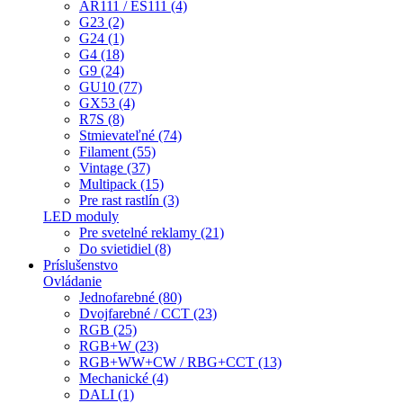
AR111 / ES111 (4)
G23 (2)
G24 (1)
G4 (18)
G9 (24)
GU10 (77)
GX53 (4)
R7S (8)
Stmievateľné (74)
Filament (55)
Vintage (37)
Multipack (15)
Pre rast rastlín (3)
LED moduly
Pre svetelné reklamy (21)
Do svietidiel (8)
Príslušenstvo
Ovládanie
Jednofarebné (80)
Dvojfarebné / CCT (23)
RGB (25)
RGB+W (23)
RGB+WW+CW / RBG+CCT (13)
Mechanické (4)
DALI (1)