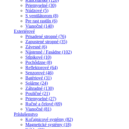
Kancelárske (120)
Priemyselné (30)
Núdzové (5)
S ventilátorom (8)
Pre rast rastlín (6)
Vianočné (140)
Exteriérové
Prisadené stropné (76)
Zapustené stropné (35)
Závesné (6)
Nástenné / Fasádne (102)
Stĺpikové (10)
Pochôdzne (8)
Reflektorové (64)
Senzorové (46)
Batériové (31)
Solárne (24)
Záhradné (130)
Pouličné (21)
Priemyselné (27)
Ručné a čelové (69)
Vianočné (81)
Príslušenstvo
Koľajnicové systémy (82)
Magnetické systémy (18)