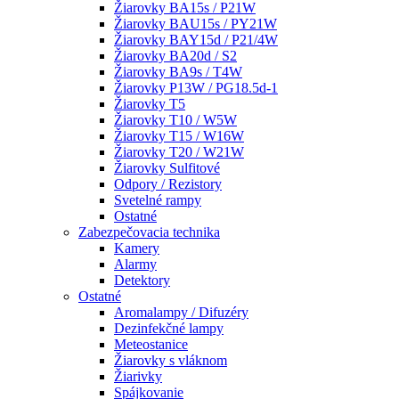
Žiarovky BA15s / P21W
Žiarovky BAU15s / PY21W
Žiarovky BAY15d / P21/4W
Žiarovky BA20d / S2
Žiarovky BA9s / T4W
Žiarovky P13W / PG18.5d-1
Žiarovky T5
Žiarovky T10 / W5W
Žiarovky T15 / W16W
Žiarovky T20 / W21W
Žiarovky Sulfitové
Odpory / Rezistory
Svetelné rampy
Ostatné
Zabezpečovacia technika
Kamery
Alarmy
Detektory
Ostatné
Aromalampy / Difuzéry
Dezinfekčné lampy
Meteostanice
Žiarovky s vláknom
Žiarivky
Spájkovanie