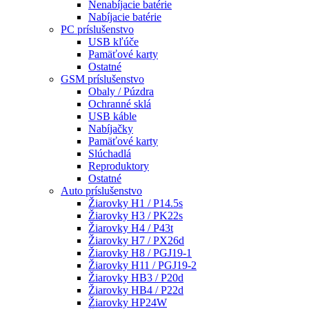
Nenabíjacie batérie
Nabíjacie batérie
PC príslušenstvo
USB kľúče
Pamäťové karty
Ostatné
GSM príslušenstvo
Obaly / Púzdra
Ochranné sklá
USB káble
Nabíjačky
Pamäťové karty
Slúchadlá
Reproduktory
Ostatné
Auto príslušenstvo
Žiarovky H1 / P14.5s
Žiarovky H3 / PK22s
Žiarovky H4 / P43t
Žiarovky H7 / PX26d
Žiarovky H8 / PGJ19-1
Žiarovky H11 / PGJ19-2
Žiarovky HB3 / P20d
Žiarovky HB4 / P22d
Žiarovky HP24W