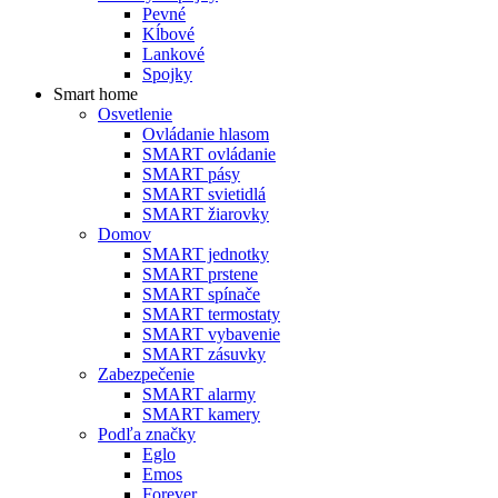
Pevné
Kĺbové
Lankové
Spojky
Smart home
Osvetlenie
Ovládanie hlasom
SMART ovládanie
SMART pásy
SMART svietidlá
SMART žiarovky
Domov
SMART jednotky
SMART prstene
SMART spínače
SMART termostaty
SMART vybavenie
SMART zásuvky
Zabezpečenie
SMART alarmy
SMART kamery
Podľa značky
Eglo
Emos
Forever