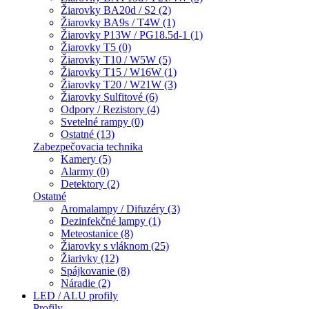
Žiarovky BA20d / S2 (2)
Žiarovky BA9s / T4W (1)
Žiarovky P13W / PG18.5d-1 (1)
Žiarovky T5 (0)
Žiarovky T10 / W5W (5)
Žiarovky T15 / W16W (1)
Žiarovky T20 / W21W (3)
Žiarovky Sulfitové (6)
Odpory / Rezistory (4)
Svetelné rampy (0)
Ostatné (13)
Zabezpečovacia technika
Kamery (5)
Alarmy (0)
Detektory (2)
Ostatné
Aromalampy / Difuzéry (3)
Dezinfekčné lampy (1)
Meteostanice (8)
Žiarovky s vláknom (25)
Žiarivky (12)
Spájkovanie (8)
Náradie (2)
LED / ALU profily
Profily