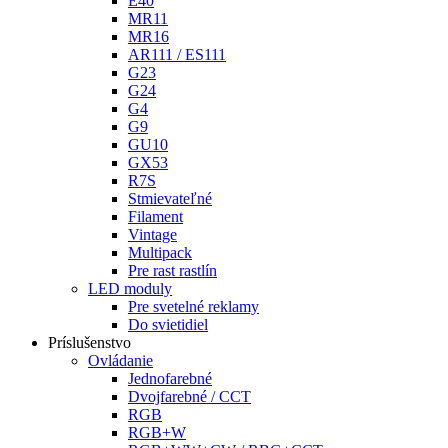
E40
MR11
MR16
AR111 / ES111
G23
G24
G4
G9
GU10
GX53
R7S
Stmievateľné
Filament
Vintage
Multipack
Pre rast rastlín
LED moduly
Pre svetelné reklamy
Do svietidiel
Príslušenstvo
Ovládanie
Jednofarebné
Dvojfarebné / CCT
RGB
RGB+W