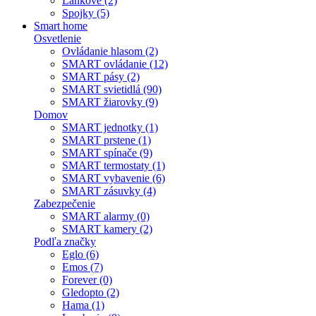
Lankové (2)
Spojky (5)
Smart home
Osvetlenie
Ovládanie hlasom (2)
SMART ovládanie (12)
SMART pásy (2)
SMART svietidlá (90)
SMART žiarovky (9)
Domov
SMART jednotky (1)
SMART prstene (1)
SMART spínače (9)
SMART termostaty (1)
SMART vybavenie (6)
SMART zásuvky (4)
Zabezpečenie
SMART alarmy (0)
SMART kamery (2)
Podľa značky
Eglo (6)
Emos (7)
Forever (0)
Gledopto (2)
Hama (1)