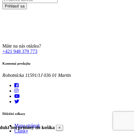
adresa
Prihlásiť sa
Zadaním svojej emailovej adresy súhlasíte so spracúvaním Vašich
osobných údajov za účelom marketingu. Bližšie informácie nájdete
TU
Máte na nás otázku?
+421 948 379 773
Kamenná predajňa
Robotnícka 11591/1J 036 01 Martin
Dôležité odkazy
Mapa stránok
dukt bol pridaný do košíka
×
Články