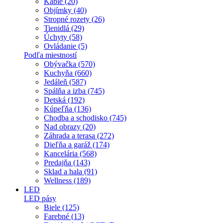
Káble (20)
Objímky (40)
Stropné rozety (26)
Tienidlá (29)
Úchyty (58)
Ovládanie (5)
Podľa miestností
Obývačka (570)
Kuchyňa (660)
Jedáleň (587)
Spálňa a izba (745)
Detská (192)
Kúpeľňa (136)
Chodba a schodisko (745)
Nad obrazy (20)
Záhrada a terasa (272)
Dieľňa a garáž (174)
Kancelária (568)
Predajňa (143)
Sklad a hala (91)
Wellness (189)
LED
LED pásy
Biele (125)
Farebné (13)