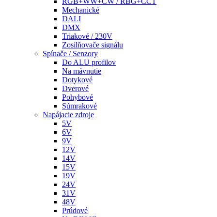
RGB+WW+CW / RBG+CCT
Mechanické
DALI
DMX
Triakové / 230V
Zosilňovače signálu
Spínače / Senzory
Do ALU profilov
Na mávnutie
Dotykové
Dverové
Pohybové
Súmrakové
Napájacie zdroje
5V
6V
9V
12V
14V
15V
19V
24V
31V
48V
Prúdové