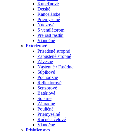
Kúpeľnové
Detské
Kancelárske
Priemyselné
Núdzové
S ventilátorom
Pre rast rastlín
Vianočné
Exteriérové
Prisadené stropné
Zapustené stropné
Závesné
Nástenné / Fasádne
Stĺpikové
Pochôdzne
Reflektorové
Senzorové
Batériové
Solárne
Záhradné
Pouličné
Priemyselné
Ručné a čelové
Vianočné
Príslušenstvo