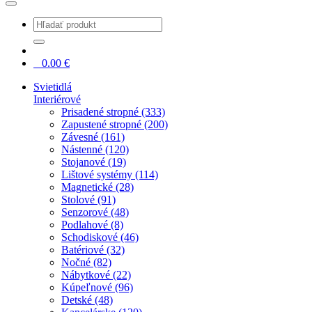
0
0.00
€
Svietidlá
Interiérové
Prisadené stropné (333)
Zapustené stropné (200)
Závesné (161)
Nástenné (120)
Stojanové (19)
Lištové systémy (114)
Magnetické (28)
Stolové (91)
Senzorové (48)
Podlahové (8)
Schodiskové (46)
Batériové (32)
Nočné (82)
Nábytkové (22)
Kúpeľnové (96)
Detské (48)