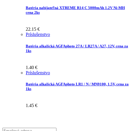
Batéria nabíjateľná XTREME R14 C 5000mAh 1.2V Ni-MH
cena 2ks
22.15
€
Príslušenstvo
Batéria alkalická AGFAphoto 27A / LR27A / A27, 12V, cena za
1ks
1.40
€
Príslušenstvo
Batéria alkalická AGFAphoto LR1 / N / MN9100, 1.5V, cena za
1ks
1.45
€
Prihláste sa na odber Newsletter-u
Emailová