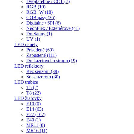
Dvojfarebné / CCT (7)
RGB (19)
RGB+W (18)
COB pásy (36)
Digitálne / SPI (6)
NeonFlex / Exteriérové (41)
Do Sauny (1)
UV (1)
LED panely
Prisadené (69)
Zapustené (111)
Do kazetového stropu (19)
LED reflektory
Bez senzoru (38)
So senzorom (30)
LED trubice
T5 (2)
T8 (22)
LED žiarovky
E10 (0)
E14 (63)
E27 (167)
E40 (1)
MR11 (8)
MR16 (11)