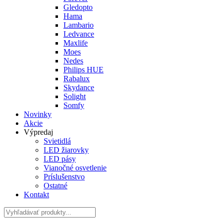
Gledopto
Hama
Lambario
Ledvance
Maxlife
Moes
Nedes
Philips HUE
Rabalux
Skydance
Solight
Somfy
Novinky
Akcie
Výpredaj
Svietidlá
LED žiarovky
LED pásy
Vianočné osvetlenie
Príslušenstvo
Ostatné
Kontakt
Hladať