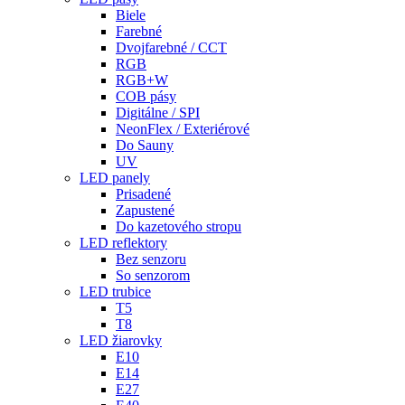
Biele
Farebné
Dvojfarebné / CCT
RGB
RGB+W
COB pásy
Digitálne / SPI
NeonFlex / Exteriérové
Do Sauny
UV
LED panely
Prisadené
Zapustené
Do kazetového stropu
LED reflektory
Bez senzoru
So senzorom
LED trubice
T5
T8
LED žiarovky
E10
E14
E27