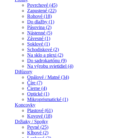
Povrchové (45)
Zapustené (22)
Rohové (18)
Do dlažby (1)
Pásovina (2)
Nástenné (5)
Závesné (1)
Soklové (1)
Schodiskové (2)
Na sklo a plexi (2)
Do sadrokartónu (9)
Na výrobu svietidiel (4)
Difúzory
Opálové / Matné (34)
Číre (7)
Čierne (4)
Optické (1)
Mikroprismatické (1)
Koncovky
Plastové (61)
Kovové (18)
Držiaky / Spojky
Pevné (25)
Kĺbové (2)