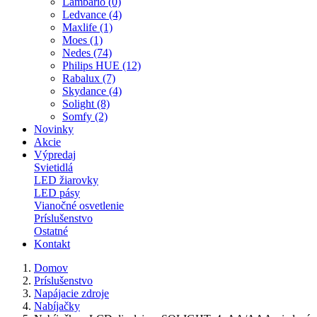
Lambario (0)
Ledvance (4)
Maxlife (1)
Moes (1)
Nedes (74)
Philips HUE (12)
Rabalux (7)
Skydance (4)
Solight (8)
Somfy (2)
Novinky
Akcie
Výpredaj
Svietidlá
LED žiarovky
LED pásy
Vianočné osvetlenie
Príslušenstvo
Ostatné
Kontakt
Domov
Príslušenstvo
Napájacie zdroje
Nabíjačky