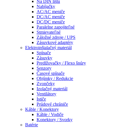
Na DIN lištu
Nabíjačky
AC/AC meniče
DC/AC meniče
DC/DC meniče
Paralelne zapojiteľné
Stmievateľné
Záložné zdroje / UPS
Zásuvkové adaptéry
Elektroinštalačný materiál
Spínače
Zásuvky
Predlžovačky / Flexo šnúry
Senzory
Časové spínače
Objímky / Redukcie
Zvončeky
Izolačný materiál
Ventilátory
Ističe
Prúdové chrániče
Káble / Konektory
Káble / Vodiče
Konektory / Svorky
Batérie