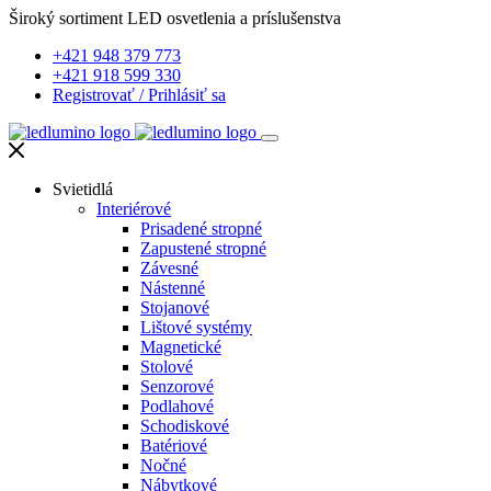
Široký sortiment LED osvetlenia a príslušenstva
+421 948 379 773
+421 918 599 330
Registrovať
/
Prihlásiť sa
Svietidlá
Interiérové
Prisadené stropné
Zapustené stropné
Závesné
Nástenné
Stojanové
Lištové systémy
Magnetické
Stolové
Senzorové
Podlahové
Schodiskové
Batériové
Nočné
Nábytkové