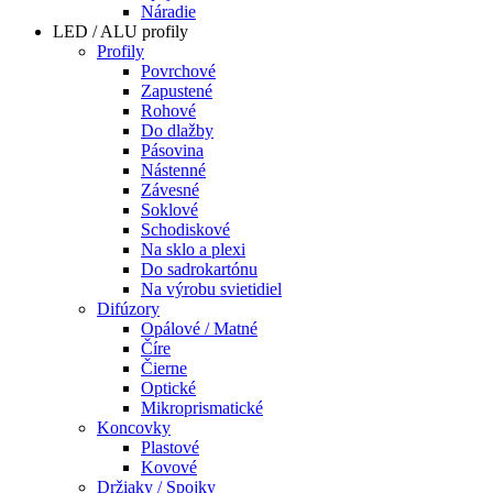
Náradie
LED / ALU profily
Profily
Povrchové
Zapustené
Rohové
Do dlažby
Pásovina
Nástenné
Závesné
Soklové
Schodiskové
Na sklo a plexi
Do sadrokartónu
Na výrobu svietidiel
Difúzory
Opálové / Matné
Číre
Čierne
Optické
Mikroprismatické
Koncovky
Plastové
Kovové
Držiaky / Spojky