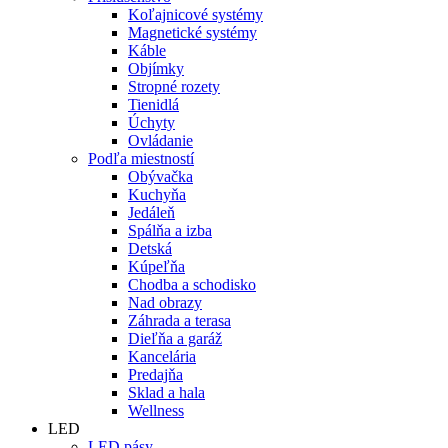
Koľajnicové systémy
Magnetické systémy
Káble
Objímky
Stropné rozety
Tienidlá
Úchyty
Ovládanie
Podľa miestností
Obývačka
Kuchyňa
Jedáleň
Spálňa a izba
Detská
Kúpeľňa
Chodba a schodisko
Nad obrazy
Záhrada a terasa
Dieľňa a garáž
Kancelária
Predajňa
Sklad a hala
Wellness
LED
LED pásy