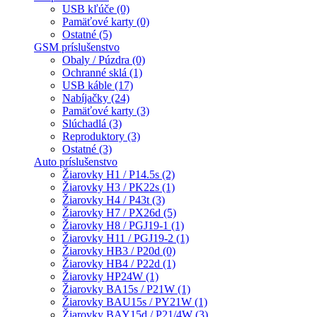
USB kľúče (0)
Pamäťové karty (0)
Ostatné (5)
GSM príslušenstvo
Obaly / Púzdra (0)
Ochranné sklá (1)
USB káble (17)
Nabíjačky (24)
Pamäťové karty (3)
Slúchadlá (3)
Reproduktory (3)
Ostatné (3)
Auto príslušenstvo
Žiarovky H1 / P14.5s (2)
Žiarovky H3 / PK22s (1)
Žiarovky H4 / P43t (3)
Žiarovky H7 / PX26d (5)
Žiarovky H8 / PGJ19-1 (1)
Žiarovky H11 / PGJ19-2 (1)
Žiarovky HB3 / P20d (0)
Žiarovky HB4 / P22d (1)
Žiarovky HP24W (1)
Žiarovky BA15s / P21W (1)
Žiarovky BAU15s / PY21W (1)
Žiarovky BAY15d / P21/4W (3)