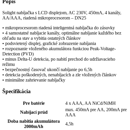
Popis
Solight nabíjačka s LCD displejom, AC 230V, 450mA, 4 kanály,
AA/AAA, riadená mikroprocesorom – DN25
• mikroprocesorom riadená inteligentná nabíjačka do zásuvky
• 4 samostatné nabíjacie kanály, optimálne nabíjanie každého bez
ohľadu na stav a vybitia ostatných článkov
• podsvietený displej, grafické zobrazenie nabíjania
• rozpoznanie vloženého akumulátora funkciou Peak-Voltage-
Detection (PVD)
• minus Delta-U detekcia, po nabití prechod do udržiavacieho
režimu
• bezpečnostný časovač ukončí nabíjanie po 6,5h
• detekcia poškodených, nenabíjacích a zle vložených článkov
• minimálne zahrievanie nabíjačky
Špecifikácia
Pre batérie
4 x AAA, AA NiCd/NiMH
max. 450mA pre AA, 200mA pre
Nabíjací prúd
AAA
Doba nabitia akumulátora
4,5h
2000mAh