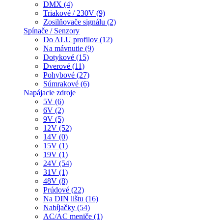
DMX (4)
Triakové / 230V (9)
Zosilňovače signálu (2)
Spínače / Senzory
Do ALU profilov (12)
Na mávnutie (9)
Dotykové (15)
Dverové (11)
Pohybové (27)
Súmrakové (6)
Napájacie zdroje
5V (6)
6V (2)
9V (5)
12V (52)
14V (0)
15V (1)
19V (1)
24V (54)
31V (1)
48V (8)
Prúdové (22)
Na DIN lištu (16)
Nabíjačky (54)
AC/AC meniče (1)