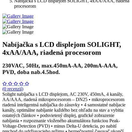
Nabíjačka s LCD displejom SOLIGHT, 4xAA/AAA, riadená
procesorom
Nabíjačka s LCD displejom SOLIGHT,
4xAA/AAA, riadená procesorom
230VAC, 50Hz, max.450mA-AA, 200mA-AAA,
PVD, doba nab.4.5hod.
(0 recenzií)
Solight nabíjačka s LCD displejom, AC 230V, 450mA, 4 kanály,
AA/AAA, riadená mikroprocesorom – DN25 • mikroprocesorom
riadená inteligentná nabíjačka do zásuvky • 4 samostatné nabíjacie
kanály, optimálne nabíjanie každého bez ohľadu na stav a vybitia
ostatných článkov • podsvietený displej, grafické zobrazenie
nabíjania • rozpoznanie vloženého akumulátora funkciou Peak-
Voltage-Detection (PVD) • minus Delta-U detekcia, po nabití
prechod do udržiavacieho režimu • bezpečnostný časovač ukončí