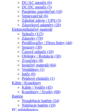
DC/AC meniče (6)
DC/DC meniče (5)
Paralelne zapojiteľné (10)
Stmievateľné (6)
Záložné zdroje / UPS (3)
Zásuvkové adaptéry (26)
Elektroinštalačný materiál
Spínače (115)
Zásuvky (79)
Predlžovačky / Flexo šnúry (44)
Senzory (30)
Časové spínače (10)
Objímky / Redukcie (30)
Zvončeky (8)
Izolačný materiál (64)
Ventilátory (1)
Ističe (0)
Prúdové chrániče (1)
Káble / Konektory
Káble / Vodiče (45)
Konektory / Svorky (68)
Batérie
Nenabíjacie batérie (24)
Nabíjacie batérie (19)
PC príslušenstvo