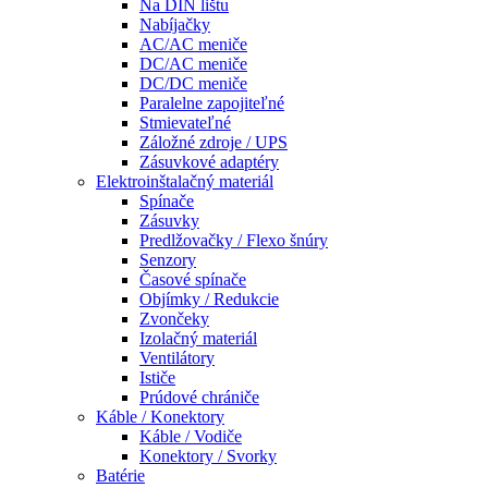
Na DIN lištu
Nabíjačky
AC/AC meniče
DC/AC meniče
DC/DC meniče
Paralelne zapojiteľné
Stmievateľné
Záložné zdroje / UPS
Zásuvkové adaptéry
Elektroinštalačný materiál
Spínače
Zásuvky
Predlžovačky / Flexo šnúry
Senzory
Časové spínače
Objímky / Redukcie
Zvončeky
Izolačný materiál
Ventilátory
Ističe
Prúdové chrániče
Káble / Konektory
Káble / Vodiče
Konektory / Svorky
Batérie