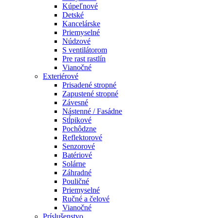
Kúpeľnové
Detské
Kancelárske
Priemyselné
Núdzové
S ventilátorom
Pre rast rastlín
Vianočné
Exteriérové
Prisadené stropné
Zapustené stropné
Závesné
Nástenné / Fasádne
Stĺpikové
Pochôdzne
Reflektorové
Senzorové
Batériové
Solárne
Záhradné
Pouličné
Priemyselné
Ručné a čelové
Vianočné
Príslušenstvo