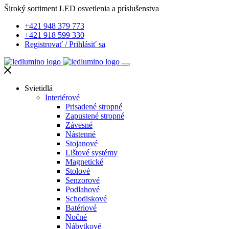
Široký sortiment LED osvetlenia a príslušenstva
+421 948 379 773
+421 918 599 330
Registrovať
/
Prihlásiť sa
Svietidlá
Interiérové
Prisadené stropné
Zapustené stropné
Závesné
Nástenné
Stojanové
Lištové systémy
Magnetické
Stolové
Senzorové
Podlahové
Schodiskové
Batériové
Nočné
Nábytkové