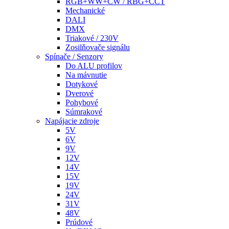
RGB+WW+CW / RBG+CCT
Mechanické
DALI
DMX
Triakové / 230V
Zosilňovače signálu
Spínače / Senzory
Do ALU profilov
Na mávnutie
Dotykové
Dverové
Pohybové
Súmrakové
Napájacie zdroje
5V
6V
9V
12V
14V
15V
19V
24V
31V
48V
Prúdové