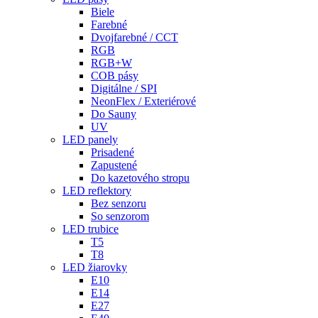
Biele
Farebné
Dvojfarebné / CCT
RGB
RGB+W
COB pásy
Digitálne / SPI
NeonFlex / Exteriérové
Do Sauny
UV
LED panely
Prisadené
Zapustené
Do kazetového stropu
LED reflektory
Bez senzoru
So senzorom
LED trubice
T5
T8
LED žiarovky
E10
E14
E27