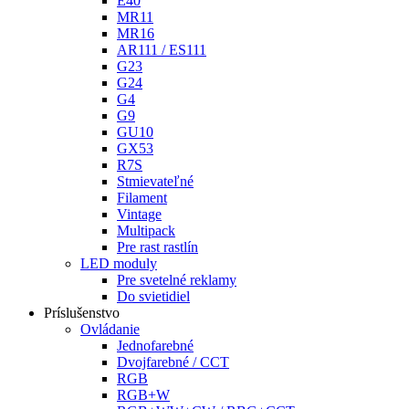
E40
MR11
MR16
AR111 / ES111
G23
G24
G4
G9
GU10
GX53
R7S
Stmievateľné
Filament
Vintage
Multipack
Pre rast rastlín
LED moduly
Pre svetelné reklamy
Do svietidiel
Príslušenstvo
Ovládanie
Jednofarebné
Dvojfarebné / CCT
RGB
RGB+W