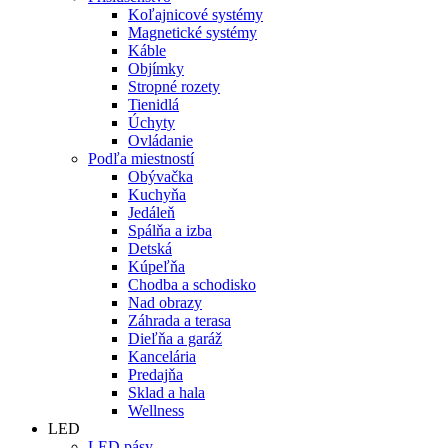
Koľajnicové systémy
Magnetické systémy
Káble
Objímky
Stropné rozety
Tienidlá
Úchyty
Ovládanie
Podľa miestností
Obývačka
Kuchyňa
Jedáleň
Spálňa a izba
Detská
Kúpeľňa
Chodba a schodisko
Nad obrazy
Záhrada a terasa
Dieľňa a garáž
Kancelária
Predajňa
Sklad a hala
Wellness
LED
LED pásy