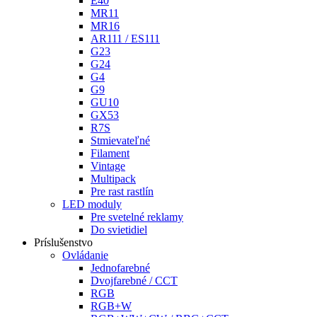
E40
MR11
MR16
AR111 / ES111
G23
G24
G4
G9
GU10
GX53
R7S
Stmievateľné
Filament
Vintage
Multipack
Pre rast rastlín
LED moduly
Pre svetelné reklamy
Do svietidiel
Príslušenstvo
Ovládanie
Jednofarebné
Dvojfarebné / CCT
RGB
RGB+W