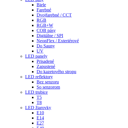
Biele
Farebné
Dvojfarebné / CCT
RGB
RGB+W
COB pásy
Digitálne / SPI
NeonFlex / Exteriérové
Do Sauny
UV
LED panely
Prisadené
Zapustené
Do kazetového stropu
LED reflektory
Bez senzoru
So senzorom
LED trubice
T5
T8
LED žiarovky
E10
E14
E27