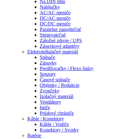
Na DIN lištu
Nabíjačky
AC/AC meniče
DC/AC meniče
DC/DC meniče
Paralelne zapojiteľné
Stmievateľné
Záložné zdroje / UPS
Zásuvkové adaptéry
Elektroinštalačný materiál
Spínače
Zásuvky
Predlžovačky / Flexo šnúry
Senzory
Časové spínače
Objímky / Redukcie
Zvončeky
Izolačný materiál
Ventilátory
Ističe
Prúdové chrániče
Káble / Konektory
Káble / Vodiče
Konektory / Svorky
Batérie