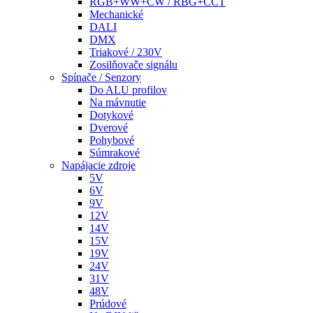
RGB+WW+CW / RBG+CCT
Mechanické
DALI
DMX
Triakové / 230V
Zosilňovače signálu
Spínače / Senzory
Do ALU profilov
Na mávnutie
Dotykové
Dverové
Pohybové
Súmrakové
Napájacie zdroje
5V
6V
9V
12V
14V
15V
19V
24V
31V
48V
Prúdové