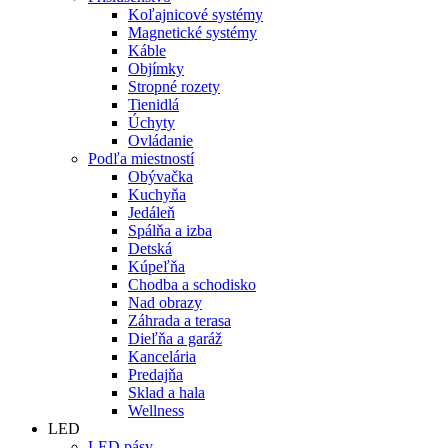
Koľajnicové systémy
Magnetické systémy
Káble
Objímky
Stropné rozety
Tienidlá
Úchyty
Ovládanie
Podľa miestností
Obývačka
Kuchyňa
Jedáleň
Spálňa a izba
Detská
Kúpeľňa
Chodba a schodisko
Nad obrazy
Záhrada a terasa
Dieľňa a garáž
Kancelária
Predajňa
Sklad a hala
Wellness
LED
LED pásy