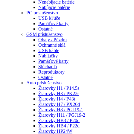
Nenabíjacie batérie
Nabíjacie batérie
PC príslušenstvo
USB kľúče
Pamäťové karty
Ostatné
GSM príslušenstvo
Obaly / Púzdra
Ochranné sklá
USB káble
Nabíjačky
Pamäťové karty
Slúchadlá
Reproduktory
Ostatné
Auto príslušenstvo
Žiarovky H1 / P14.5s
Žiarovky H3 / PK22s
Žiarovky H4 / P43t
Žiarovky H7 / PX26d
Žiarovky H8 / PGJ19-1
Žiarovky H11 / PGJ19-2
Žiarovky HB3 / P20d
Žiarovky HB4 / P22d
Žiarovky HP24W