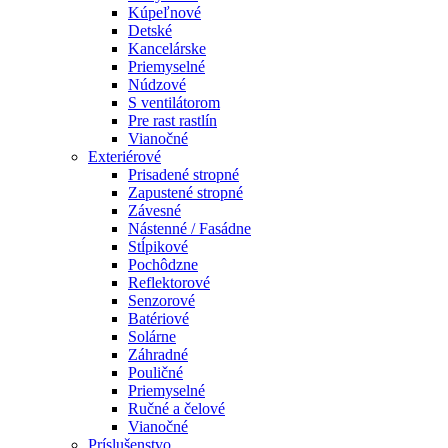
Kúpeľnové
Detské
Kancelárske
Priemyselné
Núdzové
S ventilátorom
Pre rast rastlín
Vianočné
Exteriérové
Prisadené stropné
Zapustené stropné
Závesné
Nástenné / Fasádne
Stĺpikové
Pochôdzne
Reflektorové
Senzorové
Batériové
Solárne
Záhradné
Pouličné
Priemyselné
Ručné a čelové
Vianočné
Príslušenstvo