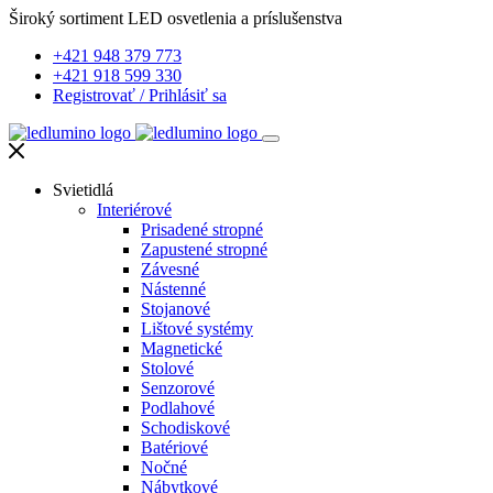
Široký sortiment LED osvetlenia a príslušenstva
+421 948 379 773
+421 918 599 330
Registrovať
/
Prihlásiť sa
Svietidlá
Interiérové
Prisadené stropné
Zapustené stropné
Závesné
Nástenné
Stojanové
Lištové systémy
Magnetické
Stolové
Senzorové
Podlahové
Schodiskové
Batériové
Nočné
Nábytkové