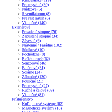
Kancelárske (119)
Priemyselné (30)
Núdzové (5)
S ventilátorom (8)
Pre rast rastlín (6)
Vianočné (140)
Exteriérové
Prisadené stropné (76)
Zapustené stropné (34)
Závesné (6)
Nástenné / Fasádne (102)
Stĺpikové (10)
Pochôdzne (8)
Reflektorové (62)
Senzorové (46)
Batériové (31)
Solárne (24)
Záhradné (130)
Pouličné (21)
Priemyselné (27)
Ručné a čelové (69)
Vianočné (81)
Príslušenstvo
Koľajnicové systémy (82)
Magnetické systémy (18)