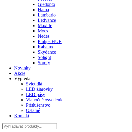
Gledopto
Hama
Lambario
Ledvance
Maxlife
Moes
Nedes
Philips HUE
Rabalux
Skydance
Solight
Somfy
Novinky
Akcie
Výpredaj
Svietidlá
LED žiarovky
LED pásy
Vianočné osvetlenie
Príslušenstvo
Ostatné
Kontakt
Hladať