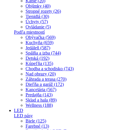
Káble (20)
Objímky (40)
Stropné rozety (26)
Tienidlá (30)
Úchyty (57)
Ovládanie (5)
Podľa miestností
Obývačka (569)
Kuchyňa (659)
Jedáleň (587)
Spálňa a izba (744)
Detská (192)
Kúpeľňa (135)
Chodba a schodisko (743)
Nad obrazy (20)
Záhrada a terasa (270)
Dieľňa a garáž (172)
Kancelária (567)
Predajňa (143)
Sklad a hala (89)
Wellness (188)
LED
LED pásy
Biele (125)
Farebné (13)