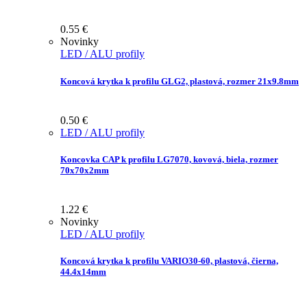
0.55
€
Novinky
LED / ALU profily
Koncová krytka k profilu GLG2, plastová, rozmer 21x9.8mm
0.50
€
LED / ALU profily
Koncovka CAP k profilu LG7070, kovová, biela, rozmer
70x70x2mm
1.22
€
Novinky
LED / ALU profily
Koncová krytka k profilu VARIO30-60, plastová, čierna,
44.4x14mm