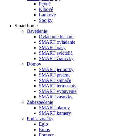
Pevné
Kĺbové
Lankové
Spojky
Smart home
Osvetlenie
Ovládanie hlasom
SMART ovládanie
SMART pásy
SMART svietidlá
SMART žiarovky
Domov
SMART jednotky
SMART prstene
SMART spínače
SMART termostaty
SMART vybavenie
SMART zásuvky
Zabezpečenie
SMART alarmy
SMART kamery
Podľa značky
Eglo
Emos
Forever