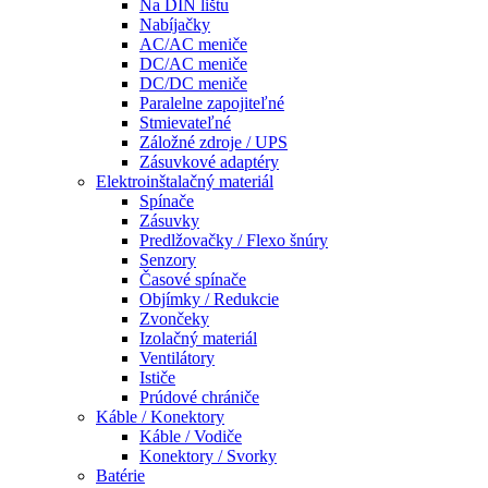
Na DIN lištu
Nabíjačky
AC/AC meniče
DC/AC meniče
DC/DC meniče
Paralelne zapojiteľné
Stmievateľné
Záložné zdroje / UPS
Zásuvkové adaptéry
Elektroinštalačný materiál
Spínače
Zásuvky
Predlžovačky / Flexo šnúry
Senzory
Časové spínače
Objímky / Redukcie
Zvončeky
Izolačný materiál
Ventilátory
Ističe
Prúdové chrániče
Káble / Konektory
Káble / Vodiče
Konektory / Svorky
Batérie