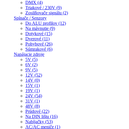
DMX (4)
Triakové / 230V (9)
Zosilňovače signálu (2)
Spínače / Senzory
Do ALU profilov (12)
Na mávnutie (9)
Dotykové (15)
Dverové (11)
Pohybové (26)
Súmrakové (6)
Napájacie zdroje
5V (5)
6V (2)
9V (5)
12V (52)
14V (0)
15V (1)
19V (1)
24V (54)
31V (1)
48V (8)
Prúdové (22)
Na DIN lištu (16)
Nabíjačky (53)
AC/AC meniče (1)