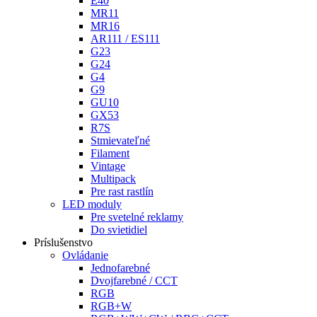
E40
MR11
MR16
AR111 / ES111
G23
G24
G4
G9
GU10
GX53
R7S
Stmievateľné
Filament
Vintage
Multipack
Pre rast rastlín
LED moduly
Pre svetelné reklamy
Do svietidiel
Príslušenstvo
Ovládanie
Jednofarebné
Dvojfarebné / CCT
RGB
RGB+W