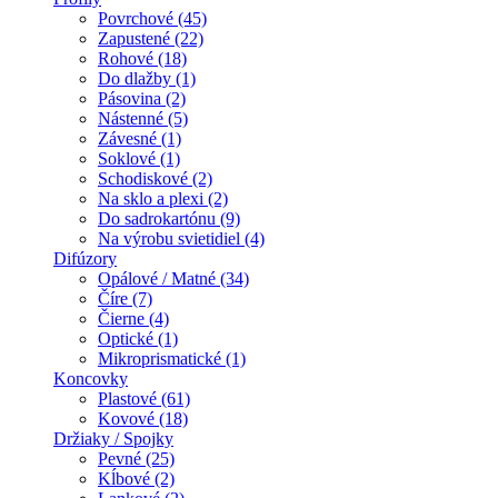
Povrchové (45)
Zapustené (22)
Rohové (18)
Do dlažby (1)
Pásovina (2)
Nástenné (5)
Závesné (1)
Soklové (1)
Schodiskové (2)
Na sklo a plexi (2)
Do sadrokartónu (9)
Na výrobu svietidiel (4)
Difúzory
Opálové / Matné (34)
Číre (7)
Čierne (4)
Optické (1)
Mikroprismatické (1)
Koncovky
Plastové (61)
Kovové (18)
Držiaky / Spojky
Pevné (25)
Kĺbové (2)