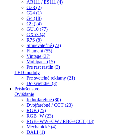
AR111 / ES111 (4)
G23 (2)
G24 (1)
G4 (18)
G9 (24)
GU10 (77)
GX53 (4)
R7S (8)
Stmievateľné (73)
Filament (55)
Vintage (37)
Multipack (15)
Pre rast rastlín (3)
LED moduly
Pre svetelné reklamy (21)
Do svietidiel (8)
Príslušenstvo
Ovládanie
Jednofarebné (80)
Dvojfarebné / CCT (23)
RGB (25)
RGB+W (23)
RGB+WW+CW / RBG+CCT (13)
Mechanické (4)
DALI (1)