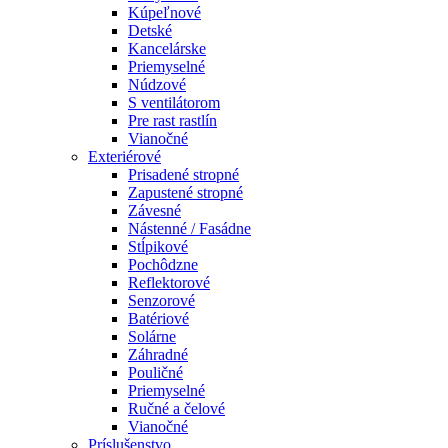
Kúpeľnové
Detské
Kancelárske
Priemyselné
Núdzové
S ventilátorom
Pre rast rastlín
Vianočné
Exteriérové
Prisadené stropné
Zapustené stropné
Závesné
Nástenné / Fasádne
Stĺpikové
Pochôdzne
Reflektorové
Senzorové
Batériové
Solárne
Záhradné
Pouličné
Priemyselné
Ručné a čelové
Vianočné
Príslušenstvo