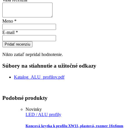
Meno
*
E-mail
*
Pridať recenziu
Nikto zatiaľ nepridal hodnotenie.
Súbory na stiahnutie a užitočné odkazy
Katalog_ALU_profilov.pdf
Podobné produkty
Novinky
LED / ALU profily
Koncová krytka k profilu XW11, plastová, rozmer 16x6mm