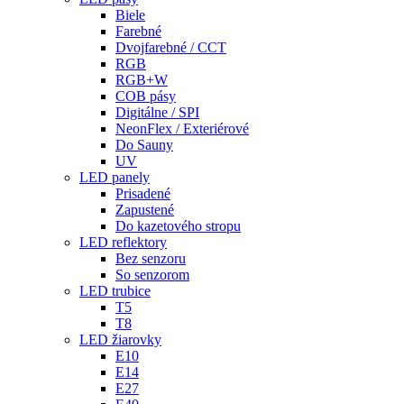
Biele
Farebné
Dvojfarebné / CCT
RGB
RGB+W
COB pásy
Digitálne / SPI
NeonFlex / Exteriérové
Do Sauny
UV
LED panely
Prisadené
Zapustené
Do kazetového stropu
LED reflektory
Bez senzoru
So senzorom
LED trubice
T5
T8
LED žiarovky
E10
E14
E27