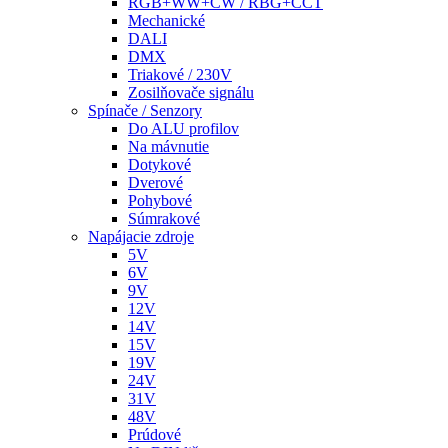
RGB+WW+CW / RBG+CCT
Mechanické
DALI
DMX
Triakové / 230V
Zosilňovače signálu
Spínače / Senzory
Do ALU profilov
Na mávnutie
Dotykové
Dverové
Pohybové
Súmrakové
Napájacie zdroje
5V
6V
9V
12V
14V
15V
19V
24V
31V
48V
Prúdové