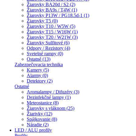
Žiarovky BA20d / S2 (2)
Žiarovky BA9s / T4W (1)
Žiarovky P13W / PG18.5d-1 (1)
Žiarovky T5 (0)
Žiarovky T10 / W5W (5)
Žiarovky T15 / W16W (1)
Žiarovky T20 / W21W (3)
Žiarovky Sulfitové (6)
Odpory / Rezistory (4)
Svetelné rampy (0)
Ostatné (13)
Zabezpečovacia technika
Kamery (5)
Alarmy (0)
Detektory (2)
Ostatné
Aromalampy / Difuzéry (3)
Dezinfekčné lampy (1)
Meteostanice (8)
Žiarovky s vláknom (25)
Žiarivky (12)
Spájkovanie (8)
Náradie (2)
LED / ALU profily
Profily