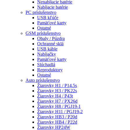
Nenabíjacie batérie
Nabíjacie batérie
PC príslušenstvo
USB kľúče
Pamäťové karty
Ostatné
GSM príslušenstvo
Obaly / Púzdra
Ochranné sklá
USB káble
Nabíjačky
Pamäťové karty
Slúchadlá
Reproduktory
Ostatné
Auto príslušenstvo
Žiarovky H1 / P14.5s
Žiarovky H3 / PK22s
Žiarovky H4 / P43t
Žiarovky H7 / PX26d
Žiarovky H8 / PGJ19-1
Žiarovky H11 / PGJ19-2
Žiarovky HB3 / P20d
Žiarovky HB4 / P22d
Žiarovky HP24W