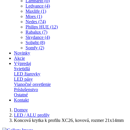
Lambario (0)
Ledvance (4)
Maxlife (1)
Moes (1)
Nedes (74)
Philips HUE (12)
Rabalux (7)
Skydance (4)
Solight (8)
Somfy (2)
Novinky
Akcie
Výpredaj
Svietidlá
LED žiarovky
LED pásy
Vianočné osvetlenie
Príslušenstvo
Ostatné
Kontakt
Domov
LED / ALU profily
Koncová krytka k profilu XC26, kovová, rozmer 21x14mm