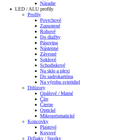
Náradie
LED / ALU profily
Profily
Povrchové
Zapustené
Rohové
Do dlažby
Pásovina
Nástenné
Závesné
Soklové
Schodiskové
Na sklo a plexi
Do sadrokartónu
Na výrobu svietidiel
Difúzory
Opálové / Matné
Číre
Čierne
Optické
Mikroprismatické
Koncovky
Plastové
Kovové
Držiaky / Spojky