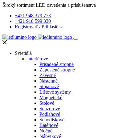
Široký sortiment LED osvetlenia a príslušenstva
+421 948 379 773
+421 918 599 330
Registrovať
/
Prihlásiť sa
Svietidlá
Interiérové
Prisadené stropné
Zapustené stropné
Závesné
Nástenné
Stojanové
Lištové systémy
Magnetické
Stolové
Senzorové
Podlahové
Schodiskové
Batériové
Nočné
Nábytkové