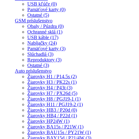
USB kľúče (0)
Pamäťové karty (0)
Ostatné (5)
GSM príslušenstvo
Obaly / Púzdra (0)
Ochranné sklá (1)
USB káble (17)
Nabíjačky (24)
Pamäťové karty (3)
Slúchadlá (3)
Reproduktory (3)
Ostatné (3)
Auto príslušenstvo
Žiarovky H1 / P14.5s (2)
Žiarovky H3 / PK22s (1)
Žiarovky H4 / P43t (3)
Žiarovky H7 / PX26d (5)
Žiarovky H8 / PGJ19-1 (1)
Žiarovky H11 / PGJ19-2 (1)
Žiarovky HB3 / P20d (0)
Žiarovky HB4 / P22d (1)
Žiarovky HP24W (1)
Žiarovky BA15s / P21W (1)
Žiarovky BAU15s / PY21W (1)
Žiarovky BAY15d / P21/4W (3)