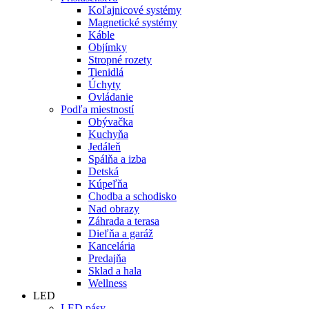
Koľajnicové systémy
Magnetické systémy
Káble
Objímky
Stropné rozety
Tienidlá
Úchyty
Ovládanie
Podľa miestností
Obývačka
Kuchyňa
Jedáleň
Spálňa a izba
Detská
Kúpeľňa
Chodba a schodisko
Nad obrazy
Záhrada a terasa
Dieľňa a garáž
Kancelária
Predajňa
Sklad a hala
Wellness
LED
LED pásy