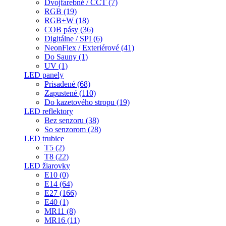
Dvojfarebné / CCT (7)
RGB (19)
RGB+W (18)
COB pásy (36)
Digitálne / SPI (6)
NeonFlex / Exteriérové (41)
Do Sauny (1)
UV (1)
LED panely
Prisadené (68)
Zapustené (110)
Do kazetového stropu (19)
LED reflektory
Bez senzoru (38)
So senzorom (28)
LED trubice
T5 (2)
T8 (22)
LED žiarovky
E10 (0)
E14 (64)
E27 (166)
E40 (1)
MR11 (8)
MR16 (11)