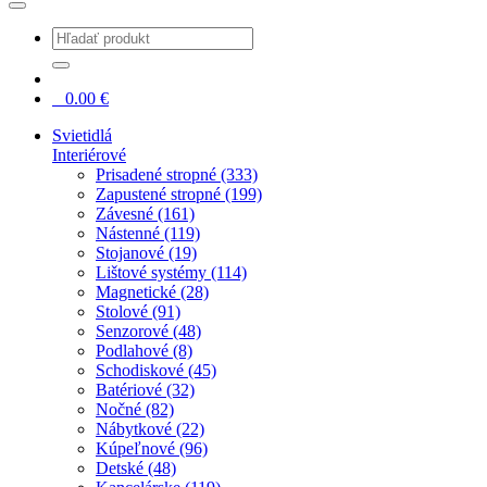
0
0.00
€
Svietidlá
Interiérové
Prisadené stropné (333)
Zapustené stropné (199)
Závesné (161)
Nástenné (119)
Stojanové (19)
Lištové systémy (114)
Magnetické (28)
Stolové (91)
Senzorové (48)
Podlahové (8)
Schodiskové (45)
Batériové (32)
Nočné (82)
Nábytkové (22)
Kúpeľnové (96)
Detské (48)