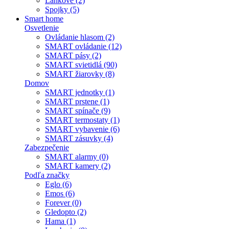
Lankové (2)
Spojky (5)
Smart home
Osvetlenie
Ovládanie hlasom (2)
SMART ovládanie (12)
SMART pásy (2)
SMART svietidlá (90)
SMART žiarovky (8)
Domov
SMART jednotky (1)
SMART prstene (1)
SMART spínače (9)
SMART termostaty (1)
SMART vybavenie (6)
SMART zásuvky (4)
Zabezpečenie
SMART alarmy (0)
SMART kamery (2)
Podľa značky
Eglo (6)
Emos (6)
Forever (0)
Gledopto (2)
Hama (1)