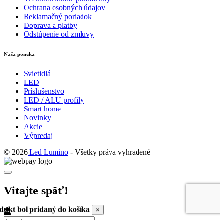
Ochrana osobných údajov
Reklamačný poriadok
Doprava a platby
Odstúpenie od zmluvy
Naša ponuka
Svietidlá
LED
Príslušenstvo
LED / ALU profily
Smart home
Novinky
Akcie
Výpredaj
© 2026
Led Lumino
- Všetky práva vyhradené
Vitajte späť!
dukt bol pridaný do košíka
×
Email