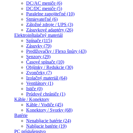
DC/AC meniče (6)
DC/DC meniče (5)
Paralelne zapojiteľné (10)
Stmievateľné (6)
Záložné zdroje / UPS (3)
Zásuvkové adaptéry (26)
Elektroinštalačný materiál
Spínače (115)
Zásuvky (79)
Predlžovačky / Flexo šnúry (43)
Senzory (29)
Časové spínače (10)
Objímky / Redukcie (30)
Zvončeky (7)
Izolačný materiál (64)
Ventilátory (1)
Ističe (0)
Prúdové chrániče (1)
Káble / Konektory
Káble / Vodiče (45)
Konektory / Svorky (68)
Batérie
Nenabíjacie batérie (24)
Nabíjacie batérie (19)
PC príslušenstvo