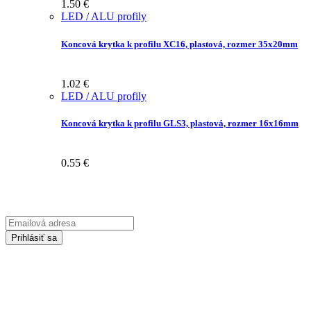
1.50
€
LED / ALU profily
Koncová krytka k profilu XC16, plastová, rozmer 35x20mm
1.02
€
LED / ALU profily
Koncová krytka k profilu GLS3, plastová, rozmer 16x16mm
0.55
€
Prihláste sa na odber Newsletter-u
Emailová
adresa
Prihlásiť sa
Zadaním svojej emailovej adresy súhlasíte so spracúvaním Vašich
osobných údajov za účelom marketingu. Bližšie informácie nájdete
TU