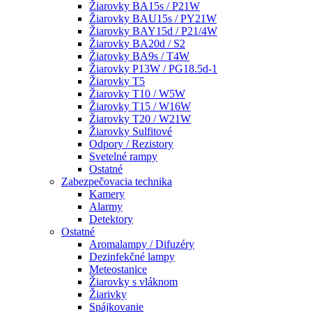
Žiarovky BA15s / P21W
Žiarovky BAU15s / PY21W
Žiarovky BAY15d / P21/4W
Žiarovky BA20d / S2
Žiarovky BA9s / T4W
Žiarovky P13W / PG18.5d-1
Žiarovky T5
Žiarovky T10 / W5W
Žiarovky T15 / W16W
Žiarovky T20 / W21W
Žiarovky Sulfitové
Odpory / Rezistory
Svetelné rampy
Ostatné
Zabezpečovacia technika
Kamery
Alarmy
Detektory
Ostatné
Aromalampy / Difuzéry
Dezinfekčné lampy
Meteostanice
Žiarovky s vláknom
Žiarivky
Spájkovanie