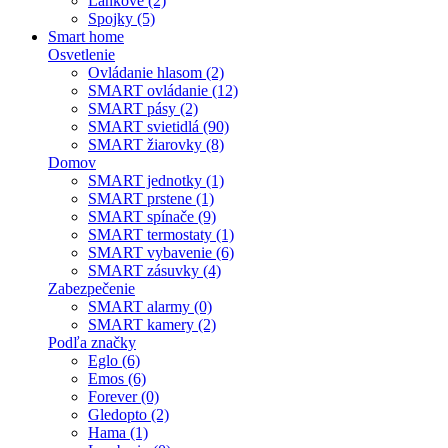
Lankové (2)
Spojky (5)
Smart home
Osvetlenie
Ovládanie hlasom (2)
SMART ovládanie (12)
SMART pásy (2)
SMART svietidlá (90)
SMART žiarovky (8)
Domov
SMART jednotky (1)
SMART prstene (1)
SMART spínače (9)
SMART termostaty (1)
SMART vybavenie (6)
SMART zásuvky (4)
Zabezpečenie
SMART alarmy (0)
SMART kamery (2)
Podľa značky
Eglo (6)
Emos (6)
Forever (0)
Gledopto (2)
Hama (1)