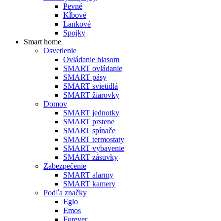
Pevné
Kĺbové
Lankové
Spojky
Smart home
Osvetlenie
Ovládanie hlasom
SMART ovládanie
SMART pásy
SMART svietidlá
SMART žiarovky
Domov
SMART jednotky
SMART prstene
SMART spínače
SMART termostaty
SMART vybavenie
SMART zásuvky
Zabezpečenie
SMART alarmy
SMART kamery
Podľa značky
Eglo
Emos
Forever