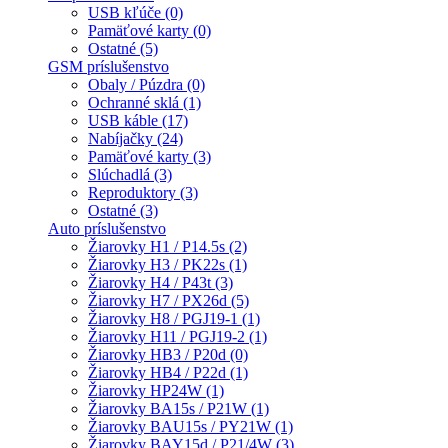
USB kľúče (0)
Pamäťové karty (0)
Ostatné (5)
GSM príslušenstvo
Obaly / Púzdra (0)
Ochranné sklá (1)
USB káble (17)
Nabíjačky (24)
Pamäťové karty (3)
Slúchadlá (3)
Reproduktory (3)
Ostatné (3)
Auto príslušenstvo
Žiarovky H1 / P14.5s (2)
Žiarovky H3 / PK22s (1)
Žiarovky H4 / P43t (3)
Žiarovky H7 / PX26d (5)
Žiarovky H8 / PGJ19-1 (1)
Žiarovky H11 / PGJ19-2 (1)
Žiarovky HB3 / P20d (0)
Žiarovky HB4 / P22d (1)
Žiarovky HP24W (1)
Žiarovky BA15s / P21W (1)
Žiarovky BAU15s / PY21W (1)
Žiarovky BAY15d / P21/4W (3)