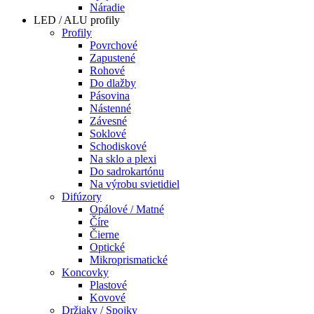
Náradie
LED / ALU profily
Profily
Povrchové
Zapustené
Rohové
Do dlažby
Pásovina
Nástenné
Závesné
Soklové
Schodiskové
Na sklo a plexi
Do sadrokartónu
Na výrobu svietidiel
Difúzory
Opálové / Matné
Číre
Čierne
Optické
Mikroprismatické
Koncovky
Plastové
Kovové
Držiaky / Spojky