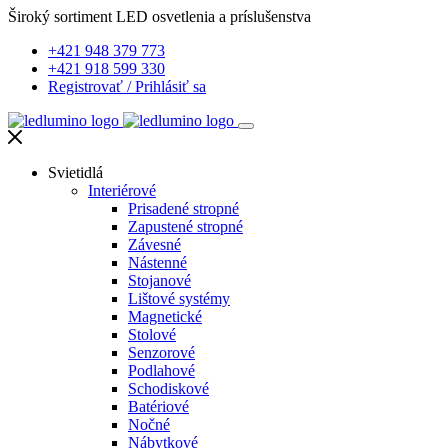
Široký sortiment LED osvetlenia a príslušenstva
+421 948 379 773
+421 918 599 330
Registrovať
/
Prihlásiť sa
Svietidlá
Interiérové
Prisadené stropné
Zapustené stropné
Závesné
Nástenné
Stojanové
Lištové systémy
Magnetické
Stolové
Senzorové
Podlahové
Schodiskové
Batériové
Nočné
Nábytkové