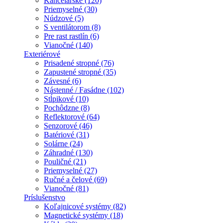
Kancelárske (120)
Priemyselné (30)
Núdzové (5)
S ventilátorom (8)
Pre rast rastlín (6)
Vianočné (140)
Exteriérové
Prisadené stropné (76)
Zapustené stropné (35)
Závesné (6)
Nástenné / Fasádne (102)
Stĺpikové (10)
Pochôdzne (8)
Reflektorové (64)
Senzorové (46)
Batériové (31)
Solárne (24)
Záhradné (130)
Pouličné (21)
Priemyselné (27)
Ručné a čelové (69)
Vianočné (81)
Príslušenstvo
Koľajnicové systémy (82)
Magnetické systémy (18)