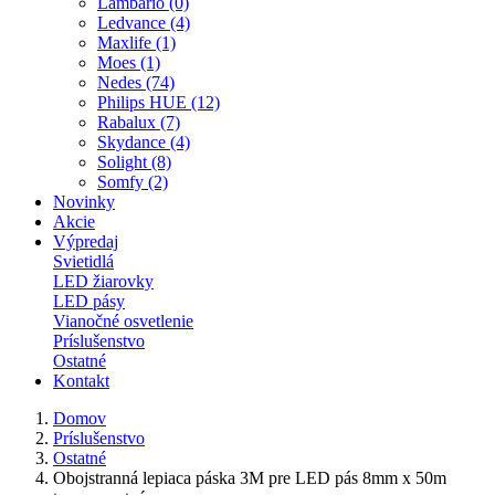
Lambario (0)
Ledvance (4)
Maxlife (1)
Moes (1)
Nedes (74)
Philips HUE (12)
Rabalux (7)
Skydance (4)
Solight (8)
Somfy (2)
Novinky
Akcie
Výpredaj
Svietidlá
LED žiarovky
LED pásy
Vianočné osvetlenie
Príslušenstvo
Ostatné
Kontakt
Domov
Príslušenstvo
Ostatné
Obojstranná lepiaca páska 3M pre LED pás 8mm x 50m