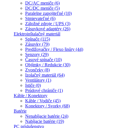
DC/AC meniče (6)
DC/DC meniče (5)
Paralelne zapojiteľné (10)
Stmievateľné (6)
Záložné zdroje / UPS (3)
Zásuvkové adaptéry (26)
Elektroinštalačný materiál
Spínače (115)
Zásuvky (79)
Predlžovačky / Flexo šnúry (44)
Senzory (29)
Časové spínače (10)
Objímky / Redukcie (30)
Zvončeky (8)
Izolačný materiál (64)
Ventilátory (1)
Ističe (0)
Prúdové chrániče (1)
Káble / Konektory
Káble / Vodiče (45)
Konektory / Svorky (68)
Batérie
Nenabíjacie batérie (24)
Nabíjacie batérie (19)
PC príslušenstvo