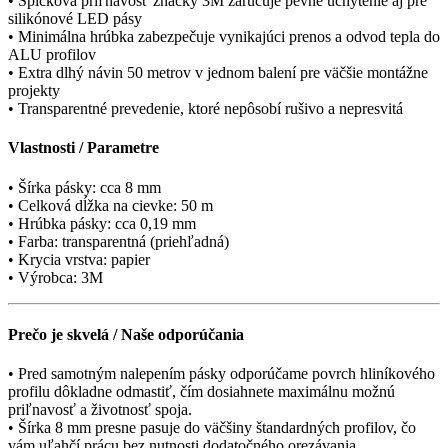
• Špičková priľnavosť značky 3M zaručuje pevné uchytenie aj pre
silikónové LED pásy
• Minimálna hrúbka zabezpečuje vynikajúci prenos a odvod tepla do
ALU profilov
• Extra dlhý návin 50 metrov v jednom balení pre väčšie montážne
projekty
• Transparentné prevedenie, ktoré nepôsobí rušivo a nepresvitá
Vlastnosti / Parametre
• Šírka pásky: cca 8 mm
• Celková dĺžka na cievke: 50 m
• Hrúbka pásky: cca 0,19 mm
• Farba: transparentná (priehľadná)
• Krycia vrstva: papier
• Výrobca: 3M
Prečo je skvelá / Naše odporúčania
• Pred samotným nalepením pásky odporúčame povrch hliníkového
profilu dôkladne odmastiť, čím dosiahnete maximálnu možnú
priľnavosť a životnosť spoja.
• Šírka 8 mm presne pasuje do väčšiny štandardných profilov, čo
vám uľahčí prácu bez nutnosti dodatočného orezávania.