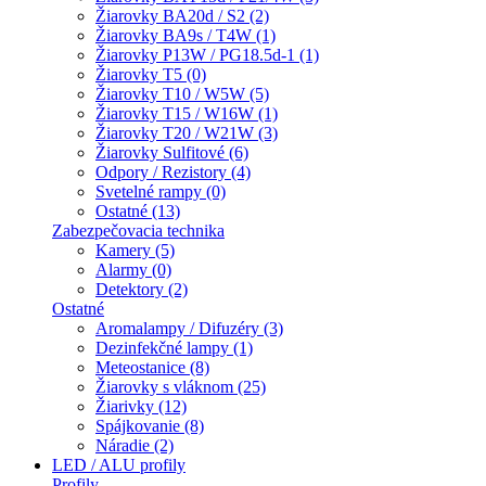
Žiarovky BA20d / S2 (2)
Žiarovky BA9s / T4W (1)
Žiarovky P13W / PG18.5d-1 (1)
Žiarovky T5 (0)
Žiarovky T10 / W5W (5)
Žiarovky T15 / W16W (1)
Žiarovky T20 / W21W (3)
Žiarovky Sulfitové (6)
Odpory / Rezistory (4)
Svetelné rampy (0)
Ostatné (13)
Zabezpečovacia technika
Kamery (5)
Alarmy (0)
Detektory (2)
Ostatné
Aromalampy / Difuzéry (3)
Dezinfekčné lampy (1)
Meteostanice (8)
Žiarovky s vláknom (25)
Žiarivky (12)
Spájkovanie (8)
Náradie (2)
LED / ALU profily
Profily