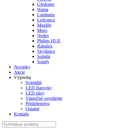
Gledopto
Hama
Lambario
Ledvance
Maxlife
Moes
Nedes
Philips HUE
Rabalux
Skydance
Solight
Somfy
Novinky
Akcie
Výpredaj
Svietidlá
LED žiarovky
LED pásy
Vianočné osvetlenie
Príslušenstvo
Ostatné
Kontakt
Hladať