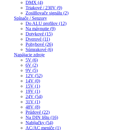
DMX (4)
Triakové / 230V (9)
Zosilňovače signálu (2)
Spínače / Senzory
Do ALU profilov (12)
Na mávnutie (9)
Dotykové (15)
Dverové (11)
Pohybové (26)
Súmrakové (6)
Napájacie zdroje
5V (6)
6V (2)
9V (5)
12V (52)
14V (0)
15V (1)
19V (1)
24V (54)
31V (1)
48V (8)
Prúdové (22)
Na DIN lištu (16)
Nabíjačky (54)
AC/AC meniče (1)