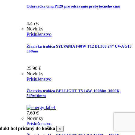
Odsávačka cínu P129 pre odsávanie prebytočného cínu
4.45
€
Novinky
Príslušenstvo
Žiarivka trubica SYLVANIA F40W T12 BL368 24" UV-A G13
368nm
25.90
€
Novinky
Príslušenstvo
Žiarivka trubica BELLIGHT T5 14W, 1008lm, 3000K,
549x16mm
7.60
€
Novinky
Príslušenstvo
dukt bol pridaný do košíka
×