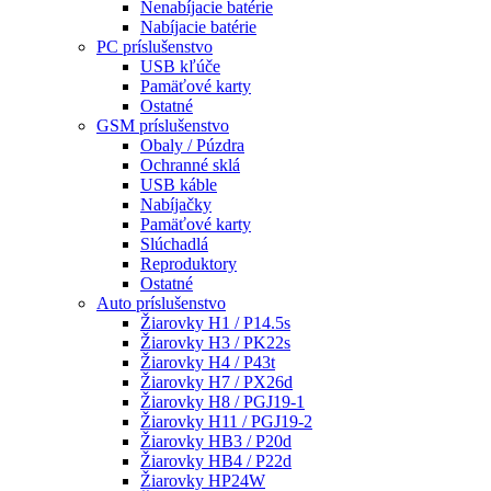
Nenabíjacie batérie
Nabíjacie batérie
PC príslušenstvo
USB kľúče
Pamäťové karty
Ostatné
GSM príslušenstvo
Obaly / Púzdra
Ochranné sklá
USB káble
Nabíjačky
Pamäťové karty
Slúchadlá
Reproduktory
Ostatné
Auto príslušenstvo
Žiarovky H1 / P14.5s
Žiarovky H3 / PK22s
Žiarovky H4 / P43t
Žiarovky H7 / PX26d
Žiarovky H8 / PGJ19-1
Žiarovky H11 / PGJ19-2
Žiarovky HB3 / P20d
Žiarovky HB4 / P22d
Žiarovky HP24W