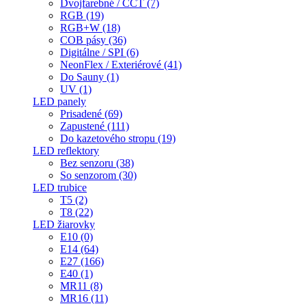
Dvojfarebné / CCT (7)
RGB (19)
RGB+W (18)
COB pásy (36)
Digitálne / SPI (6)
NeonFlex / Exteriérové (41)
Do Sauny (1)
UV (1)
LED panely
Prisadené (69)
Zapustené (111)
Do kazetového stropu (19)
LED reflektory
Bez senzoru (38)
So senzorom (30)
LED trubice
T5 (2)
T8 (22)
LED žiarovky
E10 (0)
E14 (64)
E27 (166)
E40 (1)
MR11 (8)
MR16 (11)