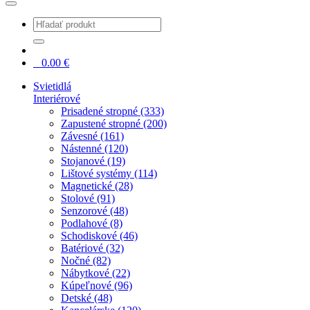
0
0.00
€
Svietidlá
Interiérové
Prisadené stropné (333)
Zapustené stropné (200)
Závesné (161)
Nástenné (120)
Stojanové (19)
Lištové systémy (114)
Magnetické (28)
Stolové (91)
Senzorové (48)
Podlahové (8)
Schodiskové (46)
Batériové (32)
Nočné (82)
Nábytkové (22)
Kúpeľnové (96)
Detské (48)