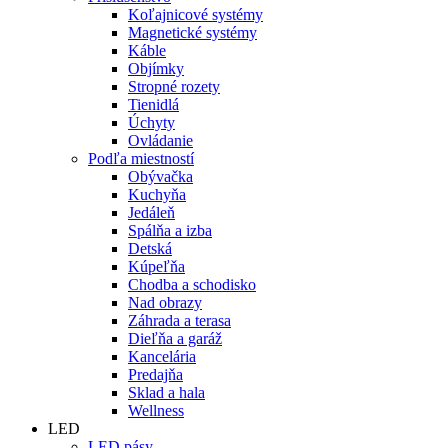
Koľajnicové systémy
Magnetické systémy
Káble
Objímky
Stropné rozety
Tienidlá
Úchyty
Ovládanie
Podľa miestností
Obývačka
Kuchyňa
Jedáleň
Spálňa a izba
Detská
Kúpeľňa
Chodba a schodisko
Nad obrazy
Záhrada a terasa
Dieľňa a garáž
Kancelária
Predajňa
Sklad a hala
Wellness
LED
LED pásy