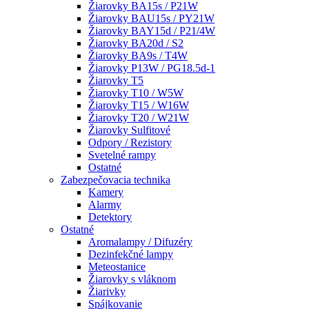
Žiarovky BA15s / P21W
Žiarovky BAU15s / PY21W
Žiarovky BAY15d / P21/4W
Žiarovky BA20d / S2
Žiarovky BA9s / T4W
Žiarovky P13W / PG18.5d-1
Žiarovky T5
Žiarovky T10 / W5W
Žiarovky T15 / W16W
Žiarovky T20 / W21W
Žiarovky Sulfitové
Odpory / Rezistory
Svetelné rampy
Ostatné
Zabezpečovacia technika
Kamery
Alarmy
Detektory
Ostatné
Aromalampy / Difuzéry
Dezinfekčné lampy
Meteostanice
Žiarovky s vláknom
Žiarivky
Spájkovanie