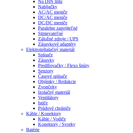
Na DIN lištu
Nabíjačky
AC/AC meniče
DC/AC meniče
DC/DC meniče
Paralelne zapojiteľné
Stmievateľné
Záložné zdroje / UPS
Zásuvkové adaptéry
Elektroinštalačný materiál
Spínače
Zásuvky
Predlžovačky / Flexo šnúry
Senzory
Časové spínače
Objímky / Redukcie
Zvončeky
Izolačný materiál
Ventilátory
Ističe
Prúdové chrániče
Káble / Konektory
Káble / Vodiče
Konektory / Svorky
Batérie