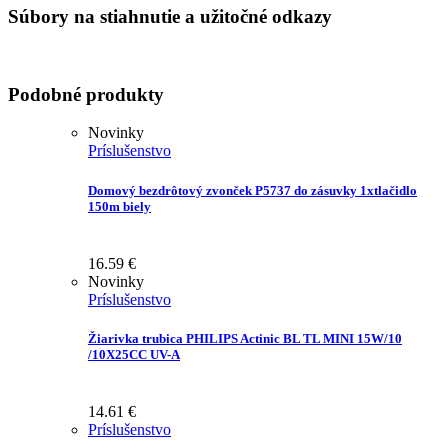
Súbory na stiahnutie a užitočné odkazy
Podobné produkty
Novinky
Príslušenstvo
Domový bezdrôtový zvonček P5737 do zásuvky 1xtlačidlo
150m biely
16.59
€
Novinky
Príslušenstvo
Žiarivka trubica PHILIPS Actinic BL TL MINI 15W/10
/10X25CC UV-A
14.61
€
Príslušenstvo