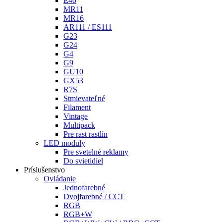
E40
MR11
MR16
AR111 / ES111
G23
G24
G4
G9
GU10
GX53
R7S
Stmievateľné
Filament
Vintage
Multipack
Pre rast rastlín
LED moduly
Pre svetelné reklamy
Do svietidiel
Príslušenstvo
Ovládanie
Jednofarebné
Dvojfarebné / CCT
RGB
RGB+W