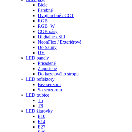
Biele
Farebné
Dvojfarebné / CCT
RGB
RGB+W
COB pásy
Digitálne / SPI
NeonFlex / Exteriérové
Do Sauny
UV
LED panely
Prisadené
Zapustené
Do kazetového stropu
LED reflektory
Bez senzoru
So senzorom
LED trubice
T5
T8
LED žiarovky
E10
E14
E27