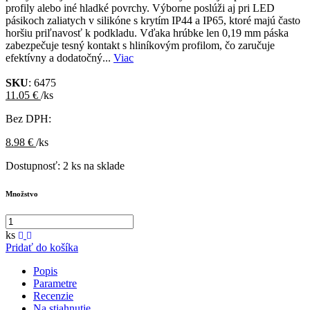
profily alebo iné hladké povrchy. Výborne poslúži aj pri LED
pásikoch zaliatych v silikóne s krytím IP44 a IP65, ktoré majú často
horšiu priľnavosť k podkladu. Vďaka hrúbke len 0,19 mm páska
zabezpečuje tesný kontakt s hliníkovým profilom, čo zaručuje
efektívny a dodatočný...
Viac
SKU
: 6475
11.05 €
/ks
Bez DPH:
8.98 €
/ks
Dostupnosť:
2 ks na sklade
Množstvo
ks
Pridať do košíka
Popis
Parametre
Recenzie
Na stiahnutie