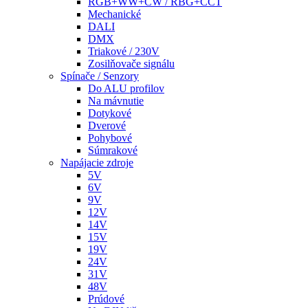
RGB+WW+CW / RBG+CCT
Mechanické
DALI
DMX
Triakové / 230V
Zosilňovače signálu
Spínače / Senzory
Do ALU profilov
Na mávnutie
Dotykové
Dverové
Pohybové
Súmrakové
Napájacie zdroje
5V
6V
9V
12V
14V
15V
19V
24V
31V
48V
Prúdové