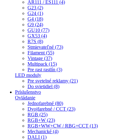
AR111 / ES111 (4)
G23 (2)
G24 (1)
G4 (18)
G9 (24)
GU10 (77)
GX53 (4)
R7S (8)
Stmievateľné (73)
Filament (55)
Vintage (37)
Multipack (15)
Pre rast rastlín (3)
LED moduly
Pre svetelné reklamy (21)
Do svietidiel (8)
Príslušenstvo
Ovládanie
Jednofarebné (80)
Dvojfarebné / CCT (23)
RGB (25)
RGB+W (23)
RGB+WW+CW / RBG+CCT (13)
Mechanické (4)
DALI (1)