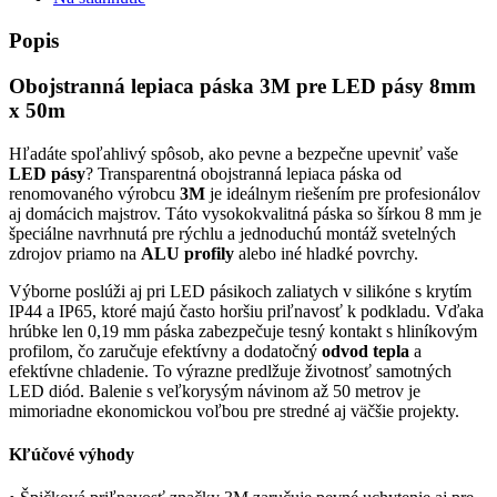
Popis
Obojstranná lepiaca páska 3M pre LED pásy 8mm
x 50m
Hľadáte spoľahlivý spôsob, ako pevne a bezpečne upevniť vaše
LED pásy
? Transparentná obojstranná lepiaca páska od
renomovaného výrobcu
3M
je ideálnym riešením pre profesionálov
aj domácich majstrov. Táto vysokokvalitná páska so šírkou 8 mm je
špeciálne navrhnutá pre rýchlu a jednoduchú montáž svetelných
zdrojov priamo na
ALU profily
alebo iné hladké povrchy.
Výborne poslúži aj pri LED pásikoch zaliatych v silikóne s krytím
IP44 a IP65, ktoré majú často horšiu priľnavosť k podkladu. Vďaka
hrúbke len 0,19 mm páska zabezpečuje tesný kontakt s hliníkovým
profilom, čo zaručuje efektívny a dodatočný
odvod tepla
a
efektívne chladenie. To výrazne predlžuje životnosť samotných
LED diód. Balenie s veľkorysým návinom až 50 metrov je
mimoriadne ekonomickou voľbou pre stredné aj väčšie projekty.
Kľúčové výhody