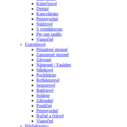
Kúpeľnové
Detské
Kancelárske
Priemyselné
Núdzové
S ventilátorom
Pre rast rastlín
Vianočné
Exteriérové
Prisadené stropné
Zapustené stropné
Závesné
Nástenné / Fasádne
Stĺpikové
Pochôdzne
Reflektorové
Senzorové
Batériové
Solárne
Záhradné
Pouličné
Priemyselné
Ručné a čelové
Vianočné
Príslušenstvo