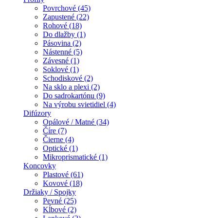
Povrchové (45)
Zapustené (22)
Rohové (18)
Do dlažby (1)
Pásovina (2)
Nástenné (5)
Závesné (1)
Soklové (1)
Schodiskové (2)
Na sklo a plexi (2)
Do sadrokartónu (9)
Na výrobu svietidiel (4)
Difúzory
Opálové / Matné (34)
Číre (7)
Čierne (4)
Optické (1)
Mikroprismatické (1)
Koncovky
Plastové (61)
Kovové (18)
Držiaky / Spojky
Pevné (25)
Kĺbové (2)