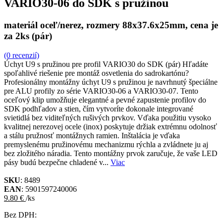
VARIO30-06 do SDK s pružinou
materiál oceľ/nerez, rozmery 88x37.6x25mm, cena je
za 2ks (pár)
(0 recenzií)
Úchyt U9 s pružinou pre profil VARIO30 do SDK (pár) Hľadáte
spoľahlivé riešenie pre montáž osvetlenia do sadrokartónu?
Profesionálny montážny úchyt U9 s pružinou je navrhnutý špeciálne
pre ALU profily zo série VARIO30-06 a VARIO30-07. Tento
oceľový klip umožňuje elegantné a pevné zapustenie profilov do
SDK podhľadov a stien, čím vytvoríte dokonale integrované
svietidlá bez viditeľných rušivých prvkov. Vďaka použitiu vysoko
kvalitnej nerezovej ocele (inox) poskytuje držiak extrémnu odolnosť
a stálu pružnosť montážnych ramien. Inštalácia je vďaka
premyslenému pružinovému mechanizmu rýchla a zvládnete ju aj
bez zložitého náradia. Tento montážny prvok zaručuje, že vaše LED
pásy budú bezpečne chladené v...
Viac
SKU
: 8489
EAN
: 5901597240006
9.80 €
/ks
Bez DPH: