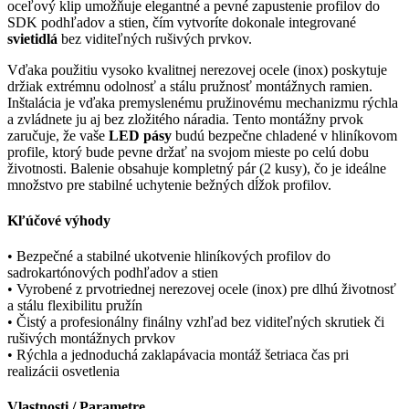
oceľový klip umožňuje elegantné a pevné zapustenie profilov do
SDK podhľadov a stien, čím vytvoríte dokonale integrované
svietidlá
bez viditeľných rušivých prvkov.
Vďaka použitiu vysoko kvalitnej nerezovej ocele (inox) poskytuje
držiak extrémnu odolnosť a stálu pružnosť montážnych ramien.
Inštalácia je vďaka premyslenému pružinovému mechanizmu rýchla
a zvládnete ju aj bez zložitého náradia. Tento montážny prvok
zaručuje, že vaše
LED pásy
budú bezpečne chladené v hliníkovom
profile, ktorý bude pevne držať na svojom mieste po celú dobu
životnosti. Balenie obsahuje kompletný pár (2 kusy), čo je ideálne
množstvo pre stabilné uchytenie bežných dĺžok profilov.
Kľúčové výhody
• Bezpečné a stabilné ukotvenie hliníkových profilov do
sadrokartónových podhľadov a stien
• Vyrobené z prvotriednej nerezovej ocele (inox) pre dlhú životnosť
a stálu flexibilitu pružín
• Čistý a profesionálny finálny vzhľad bez viditeľných skrutiek či
rušivých montážnych prvkov
• Rýchla a jednoduchá zaklapávacia montáž šetriaca čas pri
realizácii osvetlenia
Vlastnosti / Parametre