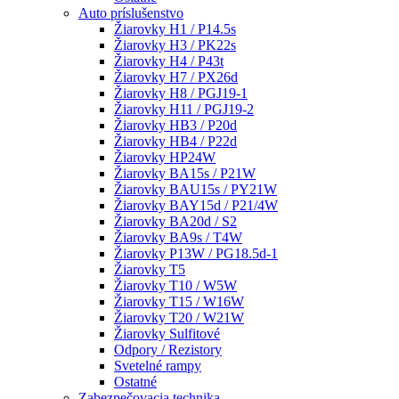
Auto príslušenstvo
Žiarovky H1 / P14.5s
Žiarovky H3 / PK22s
Žiarovky H4 / P43t
Žiarovky H7 / PX26d
Žiarovky H8 / PGJ19-1
Žiarovky H11 / PGJ19-2
Žiarovky HB3 / P20d
Žiarovky HB4 / P22d
Žiarovky HP24W
Žiarovky BA15s / P21W
Žiarovky BAU15s / PY21W
Žiarovky BAY15d / P21/4W
Žiarovky BA20d / S2
Žiarovky BA9s / T4W
Žiarovky P13W / PG18.5d-1
Žiarovky T5
Žiarovky T10 / W5W
Žiarovky T15 / W16W
Žiarovky T20 / W21W
Žiarovky Sulfitové
Odpory / Rezistory
Svetelné rampy
Ostatné
Zabezpečovacia technika