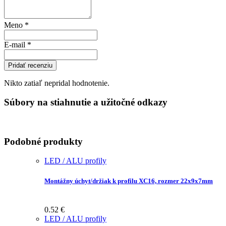
Meno
*
E-mail
*
Pridať recenziu
Nikto zatiaľ nepridal hodnotenie.
Súbory na stiahnutie a užitočné odkazy
Podobné produkty
LED / ALU profily
Montážny úchyt/držiak k profilu XC16, rozmer 22x9x7mm
0.52
€
LED / ALU profily