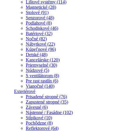
Lištové systémy (114)
Magnetické (28)
Stolové (91)
Senzorové (48)
Podlahové (8)
Schodiskové (46)
Batériové (32)
Nočné (82)
Nábytkové (22)
Kúpeľnové (96)
Detské (48)
Kancelárske (120)
Priemyselné (30)
Núdzové (5)
S ventilátorom (8)
Pre rast rastlín (6)
Vianočné (140)
Exteriérové
Prisadené stropné (76)
Zapustené stropné (35)
Závesné (6)
Nástenné / Fasádne (102)
Stĺpikové (10)
Pochôdzne (8)
Reflektorové (64)