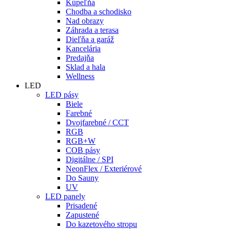
Kúpeľňa
Chodba a schodisko
Nad obrazy
Záhrada a terasa
Dieľňa a garáž
Kancelária
Predajňa
Sklad a hala
Wellness
LED
LED pásy
Biele
Farebné
Dvojfarebné / CCT
RGB
RGB+W
COB pásy
Digitálne / SPI
NeonFlex / Exteriérové
Do Sauny
UV
LED panely
Prisadené
Zapustené
Do kazetového stropu