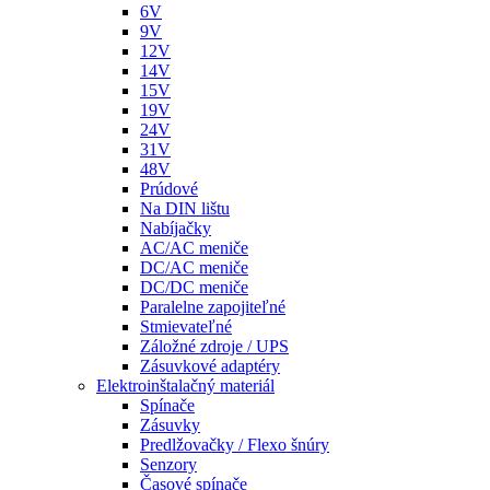
6V
9V
12V
14V
15V
19V
24V
31V
48V
Prúdové
Na DIN lištu
Nabíjačky
AC/AC meniče
DC/AC meniče
DC/DC meniče
Paralelne zapojiteľné
Stmievateľné
Záložné zdroje / UPS
Zásuvkové adaptéry
Elektroinštalačný materiál
Spínače
Zásuvky
Predlžovačky / Flexo šnúry
Senzory
Časové spínače