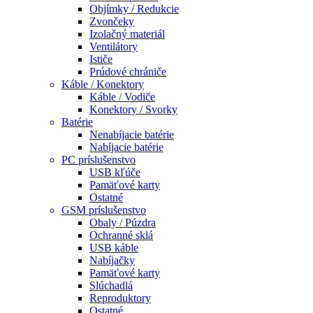
Objímky / Redukcie
Zvončeky
Izolačný materiál
Ventilátory
Ističe
Prúdové chrániče
Káble / Konektory
Káble / Vodiče
Konektory / Svorky
Batérie
Nenabíjacie batérie
Nabíjacie batérie
PC príslušenstvo
USB kľúče
Pamäťové karty
Ostatné
GSM príslušenstvo
Obaly / Púzdra
Ochranné sklá
USB káble
Nabíjačky
Pamäťové karty
Slúchadlá
Reproduktory
Ostatné