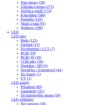
Nad obrazy (20)
Záhrada a terasa (272)
Dieľňa a garáž (174)
Kancelária (568)
Predajňa (143)
Sklad a hala (91)
Wellness (189)
LED
LED pásy
Biele (125)
Farebné (13)
Dvojfarebné / CCT (7)
RGB (19)
RGB+W (18)
COB pásy (36)
Digitálne / SPI (6)
NeonFlex / Exteriérové (41)
Do Sauny (1)
UV (1)
LED panely
Prisadené (69)
Zapustené (111)
Do kazetového stropu (19)
LED reflektory
Bez senzoru (38)