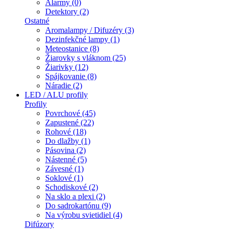
Alarmy (0)
Detektory (2)
Ostatné
Aromalampy / Difuzéry (3)
Dezinfekčné lampy (1)
Meteostanice (8)
Žiarovky s vláknom (25)
Žiarivky (12)
Spájkovanie (8)
Náradie (2)
LED / ALU profily
Profily
Povrchové (45)
Zapustené (22)
Rohové (18)
Do dlažby (1)
Pásovina (2)
Nástenné (5)
Závesné (1)
Soklové (1)
Schodiskové (2)
Na sklo a plexi (2)
Do sadrokartónu (9)
Na výrobu svietidiel (4)
Difúzory