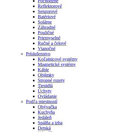
Pochôdzne
Reflektorové
Senzorové
Batériové
Solárne
Záhradné
Pouličné
Priemyselné
Ručné a čelové
Vianočné
Príslušenstvo
Koľajnicové systémy
Magnetické systémy
Káble
Objímky
Stropné rozety
Tienidlá
Úchyty
Ovládanie
Podľa miestností
Obývačka
Kuchyňa
Jedáleň
Spálňa a izba
Detská