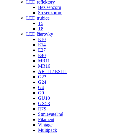
LED reflektory
Bez senzoru
So senzorom
LED trubice
T5
T8
LED žiarovky
E10
E14
E27
E40
MR11
MR16
AR111 / ES111
G23
G24
G4
G9
GU10
GX53
R7S
Stmievateľné
Filament
Vintage
Multipack