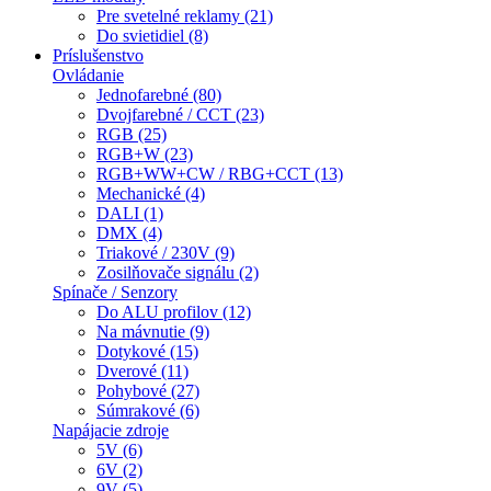
Pre svetelné reklamy (21)
Do svietidiel (8)
Príslušenstvo
Ovládanie
Jednofarebné (80)
Dvojfarebné / CCT (23)
RGB (25)
RGB+W (23)
RGB+WW+CW / RBG+CCT (13)
Mechanické (4)
DALI (1)
DMX (4)
Triakové / 230V (9)
Zosilňovače signálu (2)
Spínače / Senzory
Do ALU profilov (12)
Na mávnutie (9)
Dotykové (15)
Dverové (11)
Pohybové (27)
Súmrakové (6)
Napájacie zdroje
5V (6)
6V (2)
9V (5)