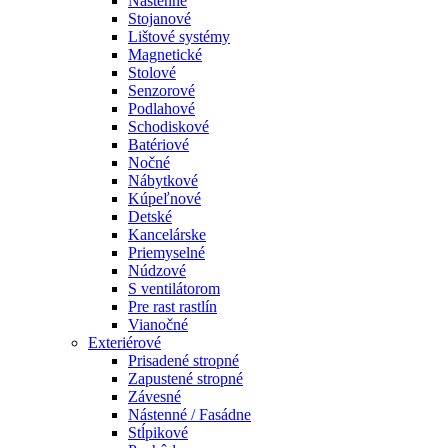
Nástenné
Stojanové
Lištové systémy
Magnetické
Stolové
Senzorové
Podlahové
Schodiskové
Batériové
Nočné
Nábytkové
Kúpeľnové
Detské
Kancelárske
Priemyselné
Núdzové
S ventilátorom
Pre rast rastlín
Vianočné
Exteriérové
Prisadené stropné
Zapustené stropné
Závesné
Nástenné / Fasádne
Stĺpikové