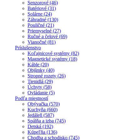
Senzorové (46)
Batériové (31)
Solárne (24)
Záhradné (130)
Pouličné (21)
Priemyselné (27)
Ručné a čelové (69)
Vianočné (81)
Príslušenstvo
Koľajnicové systémy (82)
Magnetické systémy (18)
Káble (20)
Objímky (40)
Stropné rozety (26)
Tienidlá (29)
Úchyty (58)
Ovládanie (5)
Podľa miestností
Obývačka (570)
Kuchyňa (660)
Jedáleň (587)
Spálňa a izba (745)
Detská (192)
Kúpeľňa (136)
Chodba a schodisko (745)