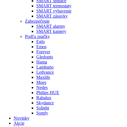
SMART spínače
SMART termostaty
SMART vybavenie
SMART zásuvky
Zabezpečenie
SMART alarmy
SMART kamery
Podľa značky
Eglo
Emos
Forever
Gledopto
Hama
Lambario
Ledvance
Maxlife
Moes
Nedes
Philips HUE
Rabalux
Skydance
Solight
Somfy
Novinky
Akcie