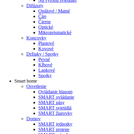
Na výrobu svietidiel
Difúzory
Opálové / Matné
Číre
Čierne
Optické
Mikroprismatické
Koncovky
Plastové
Kovové
Držiaky / Spojky
Pevné
Kĺbové
Lankové
Spojky
Smart home
Osvetlenie
Ovládanie hlasom
SMART ovládanie
SMART pásy
SMART svietidlá
SMART žiarovky
Domov
SMART jednotky
SMART prstene