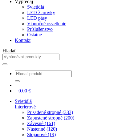
Výpredaj
Svietidlá
LED žiarovky
LED pásy
Vianočné osvetlenie
Príslušenstvo
Ostatné
Kontakt
Hladať
0
0.00
€
Svietidlá
Interiérové
Prisadené stropné (333)
Zapustené stropné (200)
Závesné (161)
Nástenné (120)
Stojanové (19)