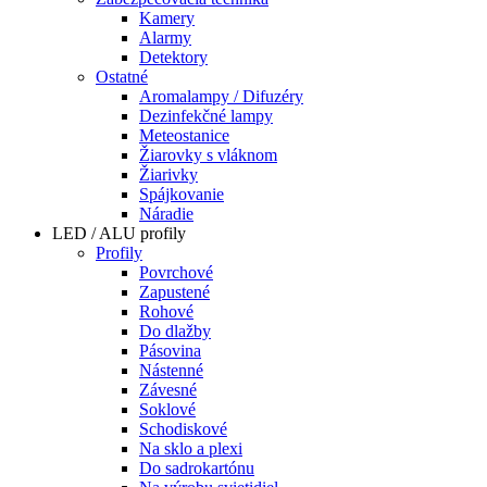
Kamery
Alarmy
Detektory
Ostatné
Aromalampy / Difuzéry
Dezinfekčné lampy
Meteostanice
Žiarovky s vláknom
Žiarivky
Spájkovanie
Náradie
LED / ALU profily
Profily
Povrchové
Zapustené
Rohové
Do dlažby
Pásovina
Nástenné
Závesné
Soklové
Schodiskové
Na sklo a plexi
Do sadrokartónu