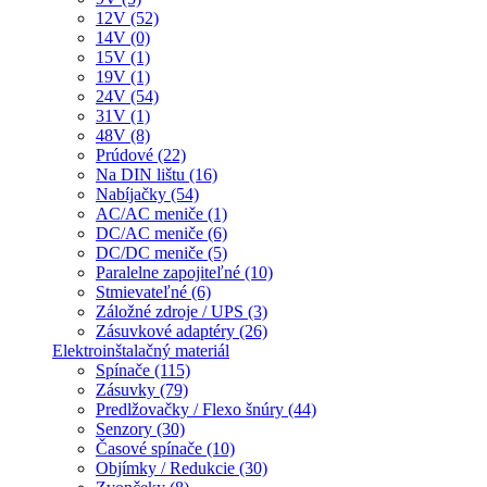
12V (52)
14V (0)
15V (1)
19V (1)
24V (54)
31V (1)
48V (8)
Prúdové (22)
Na DIN lištu (16)
Nabíjačky (54)
AC/AC meniče (1)
DC/AC meniče (6)
DC/DC meniče (5)
Paralelne zapojiteľné (10)
Stmievateľné (6)
Záložné zdroje / UPS (3)
Zásuvkové adaptéry (26)
Elektroinštalačný materiál
Spínače (115)
Zásuvky (79)
Predlžovačky / Flexo šnúry (44)
Senzory (30)
Časové spínače (10)
Objímky / Redukcie (30)