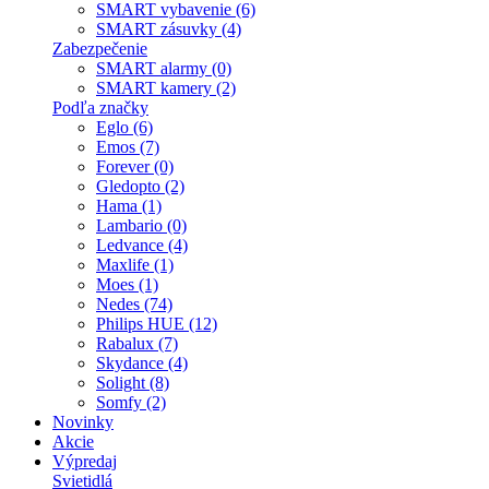
SMART vybavenie (6)
SMART zásuvky (4)
Zabezpečenie
SMART alarmy (0)
SMART kamery (2)
Podľa značky
Eglo (6)
Emos (7)
Forever (0)
Gledopto (2)
Hama (1)
Lambario (0)
Ledvance (4)
Maxlife (1)
Moes (1)
Nedes (74)
Philips HUE (12)
Rabalux (7)
Skydance (4)
Solight (8)
Somfy (2)
Novinky
Akcie
Výpredaj
Svietidlá