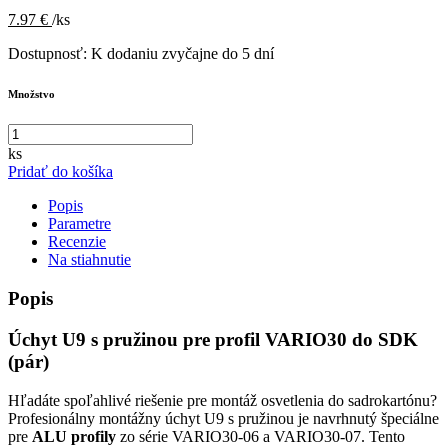
7.97 €
/ks
Dostupnosť:
K dodaniu zvyčajne do 5 dní
Množstvo
ks
Pridať do košíka
Popis
Parametre
Recenzie
Na stiahnutie
Popis
Úchyt U9 s pružinou pre profil VARIO30 do SDK
(pár)
Hľadáte spoľahlivé riešenie pre montáž osvetlenia do sadrokartónu?
Profesionálny montážny úchyt U9 s pružinou je navrhnutý špeciálne
pre
ALU profily
zo série VARIO30-06 a VARIO30-07. Tento