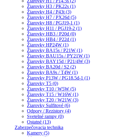
Žiarovky H1 / P14.5s (2)
Žiarovky H3 / PK22s (1)
Žiarovky H4 / P43t (3)
Žiarovky H7 / PX26d (5)
Žiarovky H8 / PGJ19-1 (1)
Žiarovky H11 / PGJ19-2 (1)
Žiarovky HB3 / P20d (0)
Žiarovky HB4 / P22d (1)
Žiarovky HP24W (1)
Žiarovky BA15s / P21W (1)
Žiarovky BAU15s / PY21W (1)
Žiarovky BAY15d / P21/4W (3)
Žiarovky BA20d / S2 (2)
Žiarovky BA9s / T4W (1)
Žiarovky P13W / PG18.5d-1 (1)
Žiarovky T5 (0)
Žiarovky T10 / W5W (5)
Žiarovky T15 / W16W (1)
Žiarovky T20 / W21W (3)
Žiarovky Sulfitové (6)
Odpory / Rezistory (4)
Svetelné rampy (0)
Ostatné (13)
Zabezpečovacia technika
Kamery (5)