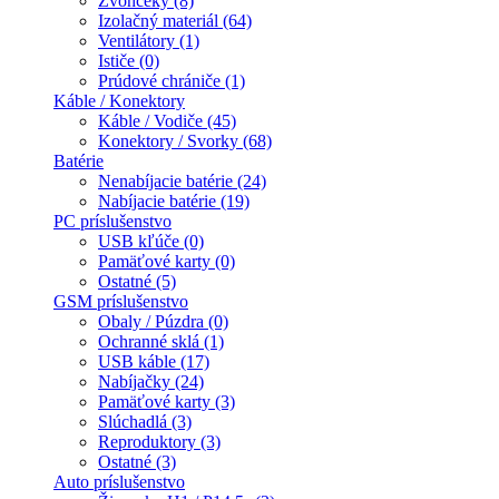
Zvončeky (8)
Izolačný materiál (64)
Ventilátory (1)
Ističe (0)
Prúdové chrániče (1)
Káble / Konektory
Káble / Vodiče (45)
Konektory / Svorky (68)
Batérie
Nenabíjacie batérie (24)
Nabíjacie batérie (19)
PC príslušenstvo
USB kľúče (0)
Pamäťové karty (0)
Ostatné (5)
GSM príslušenstvo
Obaly / Púzdra (0)
Ochranné sklá (1)
USB káble (17)
Nabíjačky (24)
Pamäťové karty (3)
Slúchadlá (3)
Reproduktory (3)
Ostatné (3)
Auto príslušenstvo