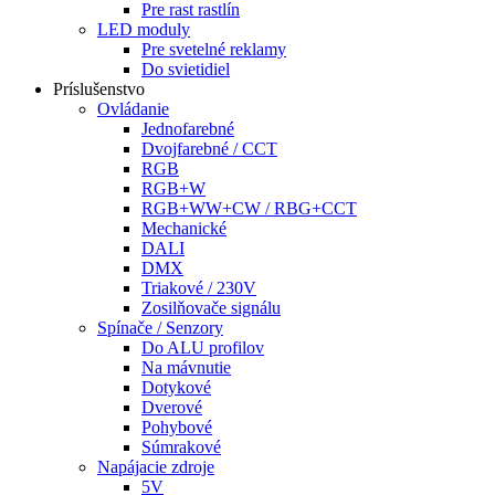
Pre rast rastlín
LED moduly
Pre svetelné reklamy
Do svietidiel
Príslušenstvo
Ovládanie
Jednofarebné
Dvojfarebné / CCT
RGB
RGB+W
RGB+WW+CW / RBG+CCT
Mechanické
DALI
DMX
Triakové / 230V
Zosilňovače signálu
Spínače / Senzory
Do ALU profilov
Na mávnutie
Dotykové
Dverové
Pohybové
Súmrakové
Napájacie zdroje
5V