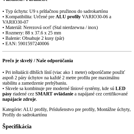
• Typ úchytu: U9 s prítlačnou pružinou do sadrokartónu
• Kompatibilita: Určené pre
ALU profily
VARIO30-06 a
VARIO30-07
• Materiál: Nerezová oceľ (Stal nierdzewna / inox)
• Rozmery: 88 x 37.6 x 25 mm
• Balenie: Obsahuje 2 kusy (pár)
• EAN: 5901597240006
Prečo je skvelý / Naše odporúčania
• Pri inštalácii dlhších línií (viac ako 1 meter) odporúčame použiť
aspoň 2 páry úchytov na každé 2 metre profilu pre maximálnu
stabilitu a zamedzenie prehýbaniu.
• Skvele sa kombinuje pre moderné líniové systémy, kde sú
LED
pásy
riadené cez
SMART ovládanie
a napájané cez certifikované
napájacie zdroje
.
Kategórie: ALU profily, Príslušenstvo pre profily, Montážne úchyty,
Profily do sadrokartónu
Špecifikácia