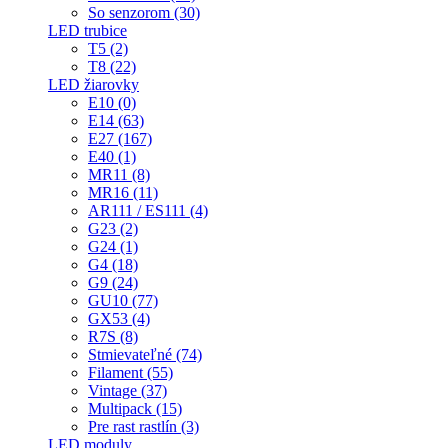
So senzorom (30)
LED trubice
T5 (2)
T8 (22)
LED žiarovky
E10 (0)
E14 (63)
E27 (167)
E40 (1)
MR11 (8)
MR16 (11)
AR111 / ES111 (4)
G23 (2)
G24 (1)
G4 (18)
G9 (24)
GU10 (77)
GX53 (4)
R7S (8)
Stmievateľné (74)
Filament (55)
Vintage (37)
Multipack (15)
Pre rast rastlín (3)
LED moduly