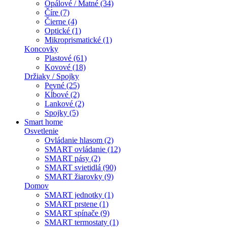
Opálové / Matné (34)
Číre (7)
Čierne (4)
Optické (1)
Mikroprismatické (1)
Koncovky
Plastové (61)
Kovové (18)
Držiaky / Spojky
Pevné (25)
Kĺbové (2)
Lankové (2)
Spojky (5)
Smart home
Osvetlenie
Ovládanie hlasom (2)
SMART ovládanie (12)
SMART pásy (2)
SMART svietidlá (90)
SMART žiarovky (9)
Domov
SMART jednotky (1)
SMART prstene (1)
SMART spínače (9)
SMART termostaty (1)