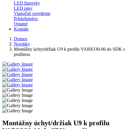
LED žiarovky
LED pásy
Vianočné osvetlenie
Príslušenstvo
Ostatné
Kontakt
Domov
Novinky
Montážny úchyt/držiak U9 k profilu VARIO30-06 do SDK s
pružinou
Montážny úchyt/držiak U9 k profilu