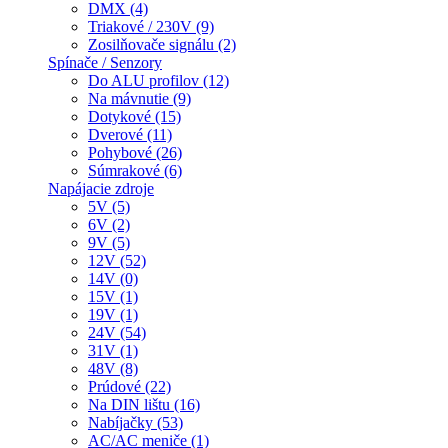
DMX (4)
Triakové / 230V (9)
Zosilňovače signálu (2)
Spínače / Senzory
Do ALU profilov (12)
Na mávnutie (9)
Dotykové (15)
Dverové (11)
Pohybové (26)
Súmrakové (6)
Napájacie zdroje
5V (5)
6V (2)
9V (5)
12V (52)
14V (0)
15V (1)
19V (1)
24V (54)
31V (1)
48V (8)
Prúdové (22)
Na DIN lištu (16)
Nabíjačky (53)
AC/AC meniče (1)