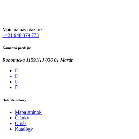
Zadaním svojej emailovej adresy súhlasíte so spracúvaním Vašich
osobných údajov za účelom marketingu. Bližšie informácie nájdete
TU
Máte na nás otázku?
+421 948 379 773
Kamenná predajňa
Robotnícka 11591/1J 036 01 Martin
Dôležité odkazy
Mapa stránok
Články
O nás
Katalógy