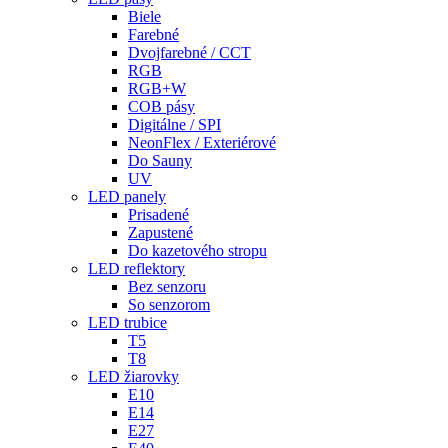
Biele
Farebné
Dvojfarebné / CCT
RGB
RGB+W
COB pásy
Digitálne / SPI
NeonFlex / Exteriérové
Do Sauny
UV
LED panely
Prisadené
Zapustené
Do kazetového stropu
LED reflektory
Bez senzoru
So senzorom
LED trubice
T5
T8
LED žiarovky
E10
E14
E27