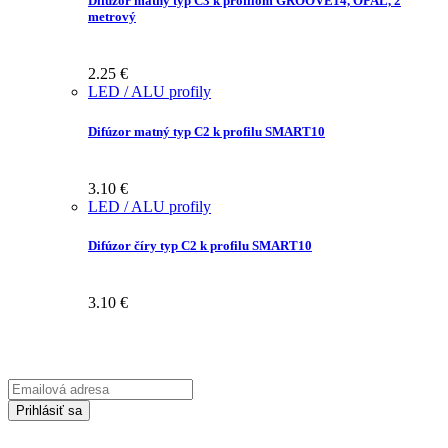
Difúzor matný typ C3 k profilom GROOVE14, OPAL, 2
metrový
2.25
€
LED / ALU profily
Difúzor matný typ C2 k profilu SMART10
3.10
€
LED / ALU profily
Difúzor číry typ C2 k profilu SMART10
3.10
€
Prihláste sa na odber Newsletter-u
Emailová
adresa
Prihlásiť sa