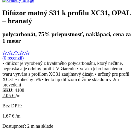
Difúzor matný S31 k profilu XC31, OPAL
– hranatý
polycarbonát, 75% priepustnosť, naklápací, cena za
1 meter
(0 recenzií)
• difúzor je vyrobený z kvalitného polycarbonátu, ktorý nežltne,
nepraská a je odolný proti UV žiareniu • vďaka jeho hranatému
tvaru vytvára s profilom XC31 zaujímavý dizajn • určený pre profil
XC31 • mliečny 5% • tento tip difúzora držíme skladom v 2m
prevedení
SKU
: 4108
2.05 €
/m
Bez DPH:
1.67 €
/m
Dostupnosť:
2 m na sklade