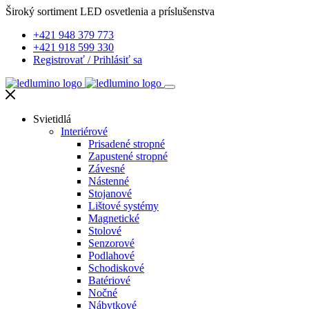
Široký sortiment LED osvetlenia a príslušenstva
+421 948 379 773
+421 918 599 330
Registrovať
/
Prihlásiť sa
Svietidlá
Interiérové
Prisadené stropné
Zapustené stropné
Závesné
Nástenné
Stojanové
Lištové systémy
Magnetické
Stolové
Senzorové
Podlahové
Schodiskové
Batériové
Nočné
Nábytkové