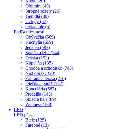
Káble (20)
Objímky (40)
Stropné rozety (26)
Tienidlá (30)
Úchyty (57)
Ovládanie (5)
Podľa miestností
Obývačka (569)
Kuchyňa (659)
Jedáleň (587)
Spálňa a izba (744)
Detská (192)
Kúpeľňa (135)
Chodba a schodisko (743)
Nad obrazy (20)
Záhrada a terasa (270)
Dieľňa a garáž (172)
Kancelária (567)
Predajňa (143)
Sklad a hala (89)
Wellness (188)
LED
LED pásy
Biele (125)
Farebné (13)