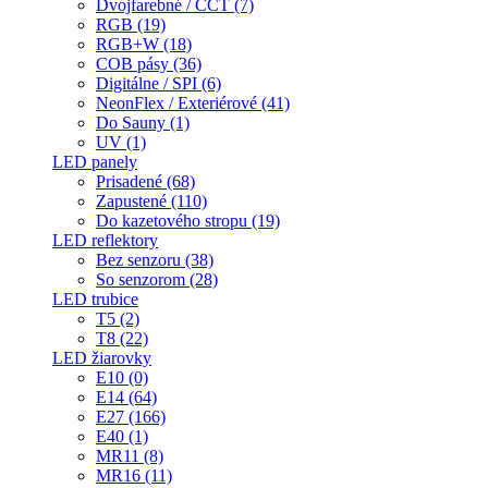
Dvojfarebné / CCT (7)
RGB (19)
RGB+W (18)
COB pásy (36)
Digitálne / SPI (6)
NeonFlex / Exteriérové (41)
Do Sauny (1)
UV (1)
LED panely
Prisadené (68)
Zapustené (110)
Do kazetového stropu (19)
LED reflektory
Bez senzoru (38)
So senzorom (28)
LED trubice
T5 (2)
T8 (22)
LED žiarovky
E10 (0)
E14 (64)
E27 (166)
E40 (1)
MR11 (8)
MR16 (11)