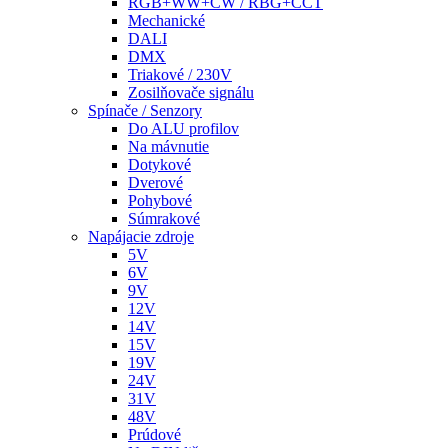
RGB+WW+CW / RBG+CCT
Mechanické
DALI
DMX
Triakové / 230V
Zosilňovače signálu
Spínače / Senzory
Do ALU profilov
Na mávnutie
Dotykové
Dverové
Pohybové
Súmrakové
Napájacie zdroje
5V
6V
9V
12V
14V
15V
19V
24V
31V
48V
Prúdové