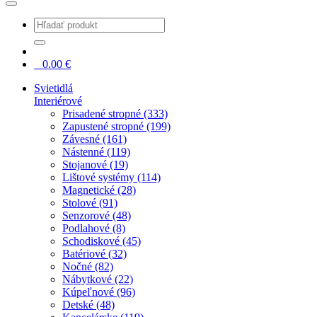
0
0.00
€
Svietidlá
Interiérové
Prisadené stropné (333)
Zapustené stropné (199)
Závesné (161)
Nástenné (119)
Stojanové (19)
Lištové systémy (114)
Magnetické (28)
Stolové (91)
Senzorové (48)
Podlahové (8)
Schodiskové (45)
Batériové (32)
Nočné (82)
Nábytkové (22)
Kúpeľnové (96)
Detské (48)