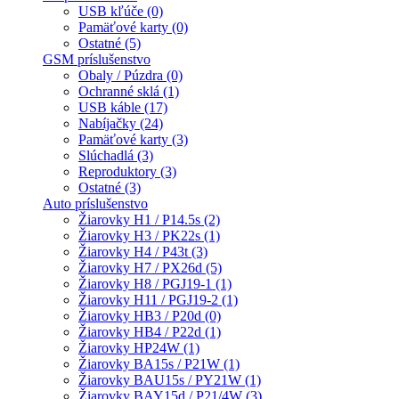
USB kľúče (0)
Pamäťové karty (0)
Ostatné (5)
GSM príslušenstvo
Obaly / Púzdra (0)
Ochranné sklá (1)
USB káble (17)
Nabíjačky (24)
Pamäťové karty (3)
Slúchadlá (3)
Reproduktory (3)
Ostatné (3)
Auto príslušenstvo
Žiarovky H1 / P14.5s (2)
Žiarovky H3 / PK22s (1)
Žiarovky H4 / P43t (3)
Žiarovky H7 / PX26d (5)
Žiarovky H8 / PGJ19-1 (1)
Žiarovky H11 / PGJ19-2 (1)
Žiarovky HB3 / P20d (0)
Žiarovky HB4 / P22d (1)
Žiarovky HP24W (1)
Žiarovky BA15s / P21W (1)
Žiarovky BAU15s / PY21W (1)
Žiarovky BAY15d / P21/4W (3)