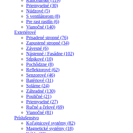
Kancelárske (119)
Priemyselné (30)
Núdzové (5)
S ventilátorom (8)
Pre rast rastlín (6)
Vianočné (140)
Exteriérové
Prisadené stropné (76)
Zapustené stropné (34)
Závesné (6)
Nástenné / Fasádne (102)
Stĺpikové (10)
Pochôdzne (8)
Reflektorové (62)
Senzorové (46)
Batériové (31)
Solárne (24)
Záhradné (130)
Pouličné (21)
Priemyselné (27)
Ručné a čelové (69)
Vianočné (81)
Príslušenstvo
Koľajnicové systémy (82)
Magnetické systémy (18)