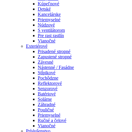
Kúpeľnové
Detské
Kancelárske
Priemyselné
Núdzové
S ventilátorom
Pre rast rastlín
Vianočné
Exteriérové
Prisadené stropné
Zapustené stropné
Závesné
Nástenné / Fasádne
Stĺpikové
Pochôdzne
Reflektorové
Senzorové
Batériové
Solárne
Záhradné
Pouličné
Priemyselné
Ručné a čelové
Vianočné
Príslušenstvo