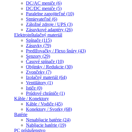
DC/AC meniče (6)
DC/DC meniče (5)
Paralelne zapojiteľné (10)
Stmievateľné (6)
Záložné zdroje / UPS (3)
Zásuvkové adaptéry (26)
Elektroinštalačný materiál
Spínače (115)
Zásuvky (79)
Predlžovačky / Flexo šnúry (43)
Senzory (29)
Časové spínače (10)
Objímky / Redukcie (30)
Zvončeky (7)
Izolačný materiál (64)
Ventilátory (1)
Ističe (0)
Prúdové chrániče (1)
Káble / Konektory
Káble / Vodiče (45)
Konektory / Svorky (68)
Batérie
Nenabíjacie batérie (24)
Nabíjacie batérie (19)
PC príslušenstvo