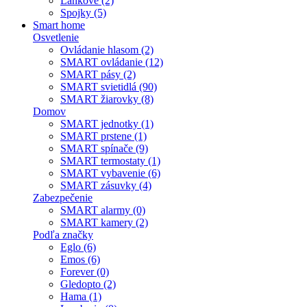
Lankové (2)
Spojky (5)
Smart home
Osvetlenie
Ovládanie hlasom (2)
SMART ovládanie (12)
SMART pásy (2)
SMART svietidlá (90)
SMART žiarovky (8)
Domov
SMART jednotky (1)
SMART prstene (1)
SMART spínače (9)
SMART termostaty (1)
SMART vybavenie (6)
SMART zásuvky (4)
Zabezpečenie
SMART alarmy (0)
SMART kamery (2)
Podľa značky
Eglo (6)
Emos (6)
Forever (0)
Gledopto (2)
Hama (1)