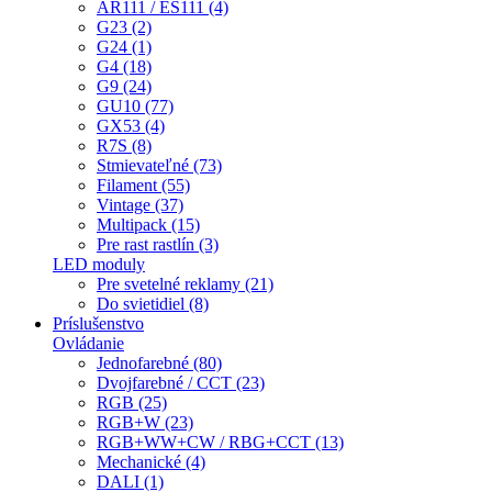
AR111 / ES111 (4)
G23 (2)
G24 (1)
G4 (18)
G9 (24)
GU10 (77)
GX53 (4)
R7S (8)
Stmievateľné (73)
Filament (55)
Vintage (37)
Multipack (15)
Pre rast rastlín (3)
LED moduly
Pre svetelné reklamy (21)
Do svietidiel (8)
Príslušenstvo
Ovládanie
Jednofarebné (80)
Dvojfarebné / CCT (23)
RGB (25)
RGB+W (23)
RGB+WW+CW / RBG+CCT (13)
Mechanické (4)
DALI (1)