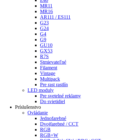
E40
MR11
MR16
AR111 / ES111
G23
G24
G4
G9
GU10
GX53
R7S
Stmievateľné
Filament
Vintage
Multipack
Pre rast rastlín
LED moduly
Pre svetelné reklamy
Do svietidiel
Príslušenstvo
Ovládanie
Jednofarebné
Dvojfarebné / CCT
RGB
RGB+W