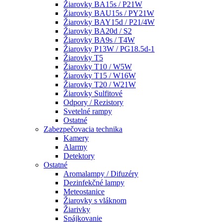
Žiarovky BA15s / P21W
Žiarovky BAU15s / PY21W
Žiarovky BAY15d / P21/4W
Žiarovky BA20d / S2
Žiarovky BA9s / T4W
Žiarovky P13W / PG18.5d-1
Žiarovky T5
Žiarovky T10 / W5W
Žiarovky T15 / W16W
Žiarovky T20 / W21W
Žiarovky Sulfitové
Odpory / Rezistory
Svetelné rampy
Ostatné
Zabezpečovacia technika
Kamery
Alarmy
Detektory
Ostatné
Aromalampy / Difuzéry
Dezinfekčné lampy
Meteostanice
Žiarovky s vláknom
Žiarivky
Spájkovanie