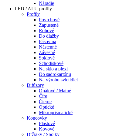
Náradie
LED / ALU profily
Profily
Povrchové
Zapustené
Rohové
Do dlažby
Pásovina
Nástenné
Závesné
Soklové
Schodiskové
Na sklo a plexi
Do sadrokartónu
Na výrobu svietidiel
Difúzory
Opálové / Matné
Číre
Čierne
Optické
Mikroprismatické
Koncovky
Plastové
Kovové
Držiaky / Spojky