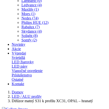
Lambario (0)
Ledvance (4)
Maxlife (1)
Moes (1)
Nedes (74)
Philips HUE (12)
Rabalux (7)
Skydance (4)
Solight (8)
Somfy (2)
Novinky
Akcie
Výpredaj
Svietidlá
LED žiarovky
LED pásy
Vianočné osvetlenie
Príslušenstvo
Ostatné
Kontakt
Domov
LED / ALU profily
Difúzor matný S31 k profilu XC31, OPAL – hranatý