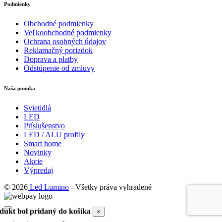
Podmienky
Obchodné podmienky
Veľkoobchodné podmienky
Ochrana osobných údajov
Reklamačný poriadok
Doprava a platby
Odstúpenie od zmluvy
Naša ponuka
Svietidlá
LED
Príslušenstvo
LED / ALU profily
Smart home
Novinky
Akcie
Výpredaj
© 2026
Led Lumino
- Všetky práva vyhradené
dukt bol pridaný do košíka
×