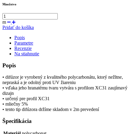
Množstvo
m
Pridať do košíka
Popis
Parametre
Recenzie
Na stiahnutie
Popis
• difúzor je vyrobený z kvalitného polycarbonátu, ktorý nežltne,
nepraská a je odolný proti UV žiareniu
• vďaka jeho hranatému tvaru vytvára s profilom XC31 zaujímavý
dizajn
• určený pre profil XC31
• mliečny 5%
• tento tip difúzora držíme skladom v 2m prevedení
Špecifikácia
Materiál
polycarbonat