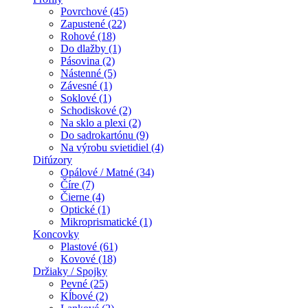
Povrchové (45)
Zapustené (22)
Rohové (18)
Do dlažby (1)
Pásovina (2)
Nástenné (5)
Závesné (1)
Soklové (1)
Schodiskové (2)
Na sklo a plexi (2)
Do sadrokartónu (9)
Na výrobu svietidiel (4)
Difúzory
Opálové / Matné (34)
Číre (7)
Čierne (4)
Optické (1)
Mikroprismatické (1)
Koncovky
Plastové (61)
Kovové (18)
Držiaky / Spojky
Pevné (25)
Kĺbové (2)