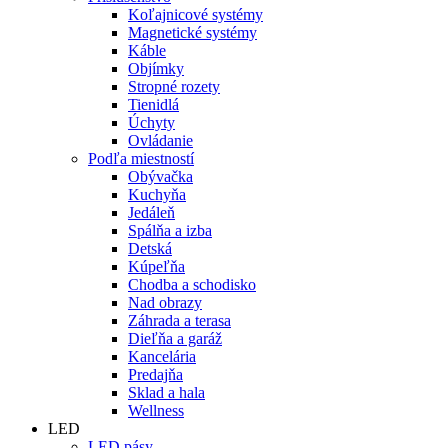
Koľajnicové systémy
Magnetické systémy
Káble
Objímky
Stropné rozety
Tienidlá
Úchyty
Ovládanie
Podľa miestností
Obývačka
Kuchyňa
Jedáleň
Spálňa a izba
Detská
Kúpeľňa
Chodba a schodisko
Nad obrazy
Záhrada a terasa
Dieľňa a garáž
Kancelária
Predajňa
Sklad a hala
Wellness
LED
LED pásy