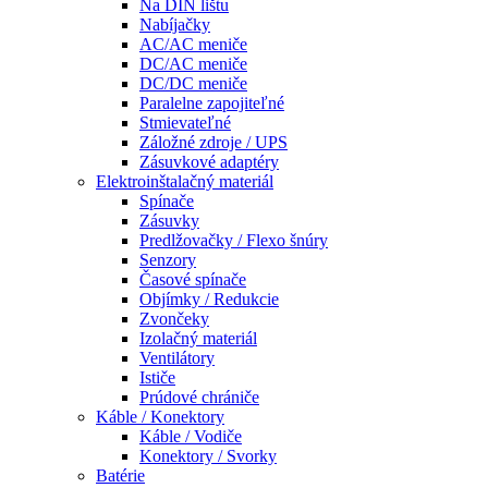
Na DIN lištu
Nabíjačky
AC/AC meniče
DC/AC meniče
DC/DC meniče
Paralelne zapojiteľné
Stmievateľné
Záložné zdroje / UPS
Zásuvkové adaptéry
Elektroinštalačný materiál
Spínače
Zásuvky
Predlžovačky / Flexo šnúry
Senzory
Časové spínače
Objímky / Redukcie
Zvončeky
Izolačný materiál
Ventilátory
Ističe
Prúdové chrániče
Káble / Konektory
Káble / Vodiče
Konektory / Svorky
Batérie