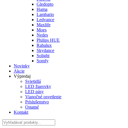
Gledopto
Hama
Lambario
Ledvance
Maxlife
Moes
Nedes
Philips HUE
Rabalux
Skydance
Solight
Somfy
Novinky
Akcie
Výpredaj
Svietidlá
LED žiarovky
LED pásy
Vianočné osvetlenie
Príslušenstvo
Ostatné
Kontakt
Hladať