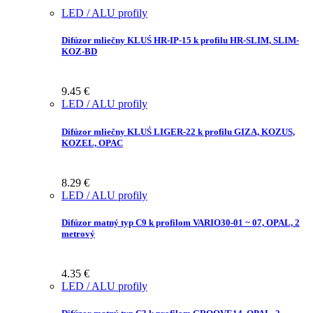
LED / ALU profily
Difúzor mliečny KLUŚ HR-IP-15 k profilu HR-SLIM, SLIM-
KOZ-BD
9.45
€
LED / ALU profily
Difúzor mliečny KLUŚ LIGER-22 k profilu GIZA, KOZUS,
KOZEL, OPAC
8.29
€
LED / ALU profily
Difúzor matný typ C9 k profilom VARIO30-01 ~ 07, OPAL, 2
metrový
4.35
€
LED / ALU profily