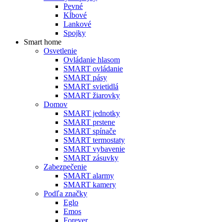
Pevné
Kĺbové
Lankové
Spojky
Smart home
Osvetlenie
Ovládanie hlasom
SMART ovládanie
SMART pásy
SMART svietidlá
SMART žiarovky
Domov
SMART jednotky
SMART prstene
SMART spínače
SMART termostaty
SMART vybavenie
SMART zásuvky
Zabezpečenie
SMART alarmy
SMART kamery
Podľa značky
Eglo
Emos
Forever