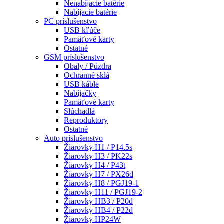
Nenabíjacie batérie
Nabíjacie batérie
PC príslušenstvo
USB kľúče
Pamäťové karty
Ostatné
GSM príslušenstvo
Obaly / Púzdra
Ochranné sklá
USB káble
Nabíjačky
Pamäťové karty
Slúchadlá
Reproduktory
Ostatné
Auto príslušenstvo
Žiarovky H1 / P14.5s
Žiarovky H3 / PK22s
Žiarovky H4 / P43t
Žiarovky H7 / PX26d
Žiarovky H8 / PGJ19-1
Žiarovky H11 / PGJ19-2
Žiarovky HB3 / P20d
Žiarovky HB4 / P22d
Žiarovky HP24W