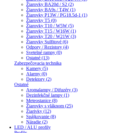
Žiarovky BA20d / S2 (2)
Žiarovky BA9s / T4W (1)
Žiarovky P13W / PG18.5d-1 (1)
Žiarovky T5 (0)
Žiarovky T10 / W5W (5)
Žiarovky T15 / W16W (1)
Žiarovky T20 / W21W (3)
Žiarovky Sulfitové (6)
Odpory / Rezistory (4)
Svetelné rampy (0)
Ostatné (13)
Zabezpečovacia technika
Kamery (5)
Alarmy (0)
Detektory (2)
Ostatné
Aromalampy / Difuzéry (3)
Dezinfekčné lampy (1)
Meteostanice (8)
Žiarovky s vláknom (25)
Žiarivky (12)
Spájkovanie (8)
Náradie (2)
LED / ALU profily
Profily