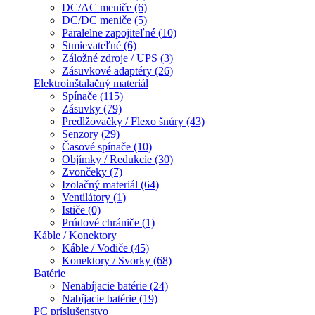
DC/AC meniče (6)
DC/DC meniče (5)
Paralelne zapojiteľné (10)
Stmievateľné (6)
Záložné zdroje / UPS (3)
Zásuvkové adaptéry (26)
Elektroinštalačný materiál
Spínače (115)
Zásuvky (79)
Predlžovačky / Flexo šnúry (43)
Senzory (29)
Časové spínače (10)
Objímky / Redukcie (30)
Zvončeky (7)
Izolačný materiál (64)
Ventilátory (1)
Ističe (0)
Prúdové chrániče (1)
Káble / Konektory
Káble / Vodiče (45)
Konektory / Svorky (68)
Batérie
Nenabíjacie batérie (24)
Nabíjacie batérie (19)
PC príslušenstvo