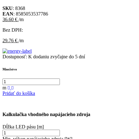
SKU
: 8368
EAN
: 8585053537786
36.60 €
/m
Bez DPH:
29.76 €
/m
Dostupnosť:
K dodaniu zvyčajne do 5 dní
Množstvo
m
Pridať do košíka
Kalkulačka vhodného napájacieho zdroja
Dĺžka LED pásu [m]
Min. výkon napájacieho zdroja [W]