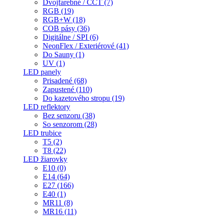
Dvojfarebné / CCT (7)
RGB (19)
RGB+W (18)
COB pásy (36)
Digitálne / SPI (6)
NeonFlex / Exteriérové (41)
Do Sauny (1)
UV (1)
LED panely
Prisadené (68)
Zapustené (110)
Do kazetového stropu (19)
LED reflektory
Bez senzoru (38)
So senzorom (28)
LED trubice
T5 (2)
T8 (22)
LED žiarovky
E10 (0)
E14 (64)
E27 (166)
E40 (1)
MR11 (8)
MR16 (11)