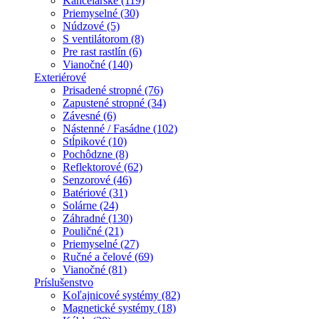
Kancelárske (119)
Priemyselné (30)
Núdzové (5)
S ventilátorom (8)
Pre rast rastlín (6)
Vianočné (140)
Exteriérové
Prisadené stropné (76)
Zapustené stropné (34)
Závesné (6)
Nástenné / Fasádne (102)
Stĺpikové (10)
Pochôdzne (8)
Reflektorové (62)
Senzorové (46)
Batériové (31)
Solárne (24)
Záhradné (130)
Pouličné (21)
Priemyselné (27)
Ručné a čelové (69)
Vianočné (81)
Príslušenstvo
Koľajnicové systémy (82)
Magnetické systémy (18)