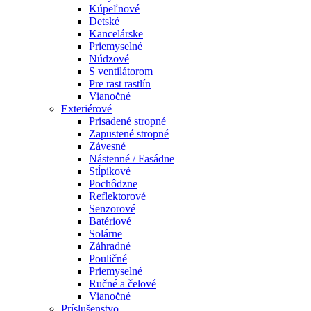
Kúpeľnové
Detské
Kancelárske
Priemyselné
Núdzové
S ventilátorom
Pre rast rastlín
Vianočné
Exteriérové
Prisadené stropné
Zapustené stropné
Závesné
Nástenné / Fasádne
Stĺpikové
Pochôdzne
Reflektorové
Senzorové
Batériové
Solárne
Záhradné
Pouličné
Priemyselné
Ručné a čelové
Vianočné
Príslušenstvo