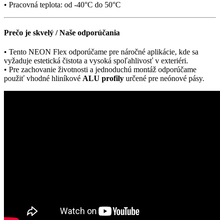
• Pracovná teplota: od -40°C do 50°C
Prečo je skvelý / Naše odporúčania
• Tento NEON Flex odporúčame pre náročné aplikácie, kde sa
vyžaduje estetická čistota a vysoká spoľahlivosť v exteriéri.
• Pre zachovanie životnosti a jednoduchú montáž odporúčame
použiť vhodné hliníkové
ALU profily
určené pre neónové pásy.