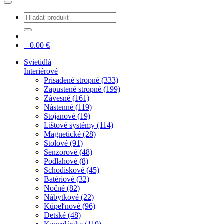
0
0.00
€
Svietidlá
Interiérové
Prisadené stropné (333)
Zapustené stropné (199)
Závesné (161)
Nástenné (119)
Stojanové (19)
Lištové systémy (114)
Magnetické (28)
Stolové (91)
Senzorové (48)
Podlahové (8)
Schodiskové (45)
Batériové (32)
Nočné (82)
Nábytkové (22)
Kúpeľnové (96)
Detské (48)