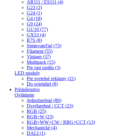
AR111 / ES111 (4)
G23 (2)
G24 (1)
G4 (18)
G9 (24)
GU10 (77)
GX53 (4)
R7S (8)
Stmievateľné (73)
Filament (55)
Vintage (37)
Multipack (15)
Pre rast rastlín (3)
LED moduly
Pre svetelné reklamy (21)
Do svietidiel (8)
Príslušenstvo
Ovládanie
Jednofarebné (80)
Dvojfarebné / CCT (23)
RGB (25)
RGB+W (23)
RGB+WW+CW / RBG+CCT (13)
Mechanické (4)
DALI (1)