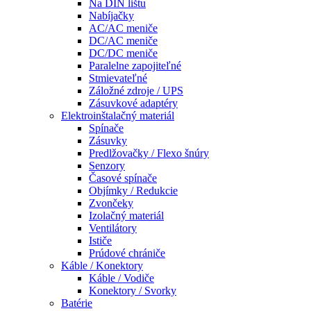
Na DIN lištu
Nabíjačky
AC/AC meniče
DC/AC meniče
DC/DC meniče
Paralelne zapojiteľné
Stmievateľné
Záložné zdroje / UPS
Zásuvkové adaptéry
Elektroinštalačný materiál
Spínače
Zásuvky
Predlžovačky / Flexo šnúry
Senzory
Časové spínače
Objímky / Redukcie
Zvončeky
Izolačný materiál
Ventilátory
Ističe
Prúdové chrániče
Káble / Konektory
Káble / Vodiče
Konektory / Svorky
Batérie