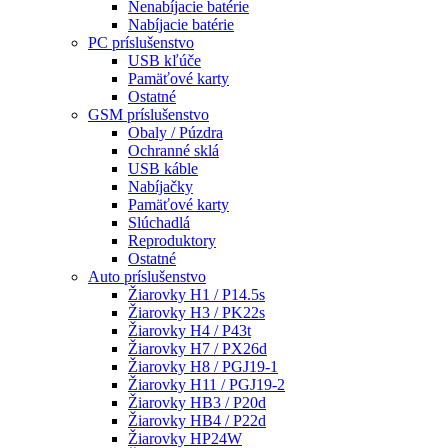
Nenabíjacie batérie
Nabíjacie batérie
PC príslušenstvo
USB kľúče
Pamäťové karty
Ostatné
GSM príslušenstvo
Obaly / Púzdra
Ochranné sklá
USB káble
Nabíjačky
Pamäťové karty
Slúchadlá
Reproduktory
Ostatné
Auto príslušenstvo
Žiarovky H1 / P14.5s
Žiarovky H3 / PK22s
Žiarovky H4 / P43t
Žiarovky H7 / PX26d
Žiarovky H8 / PGJ19-1
Žiarovky H11 / PGJ19-2
Žiarovky HB3 / P20d
Žiarovky HB4 / P22d
Žiarovky HP24W