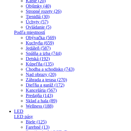
Káble (20)
Objímky (40)
Stropné rozety (26)
Tienidlá (30)
Úchyty (57)
Ovládanie (5)
Podľa miestností
Obývačka (569)
Kuchyňa (659)
Jedáleň (587)
Spálňa a izba (744)
Detská (192)
Kúpeľňa (135)
Chodba a schodisko (743)
Nad obrazy (20)
Záhrada a terasa (270)
Dieľňa a garáž (172)
Kancelária (567)
Predajňa (143)
Sklad a hala (89)
Wellness (188)
LED
LED pásy
Biele (125)
Farebné (13)