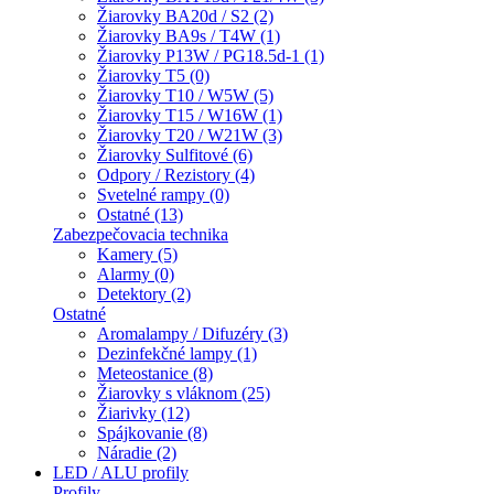
Žiarovky BA20d / S2 (2)
Žiarovky BA9s / T4W (1)
Žiarovky P13W / PG18.5d-1 (1)
Žiarovky T5 (0)
Žiarovky T10 / W5W (5)
Žiarovky T15 / W16W (1)
Žiarovky T20 / W21W (3)
Žiarovky Sulfitové (6)
Odpory / Rezistory (4)
Svetelné rampy (0)
Ostatné (13)
Zabezpečovacia technika
Kamery (5)
Alarmy (0)
Detektory (2)
Ostatné
Aromalampy / Difuzéry (3)
Dezinfekčné lampy (1)
Meteostanice (8)
Žiarovky s vláknom (25)
Žiarivky (12)
Spájkovanie (8)
Náradie (2)
LED / ALU profily
Profily