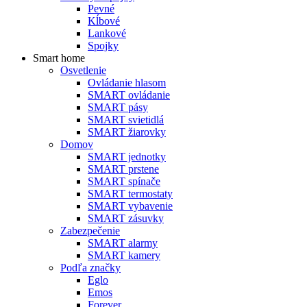
Pevné
Kĺbové
Lankové
Spojky
Smart home
Osvetlenie
Ovládanie hlasom
SMART ovládanie
SMART pásy
SMART svietidlá
SMART žiarovky
Domov
SMART jednotky
SMART prstene
SMART spínače
SMART termostaty
SMART vybavenie
SMART zásuvky
Zabezpečenie
SMART alarmy
SMART kamery
Podľa značky
Eglo
Emos
Forever