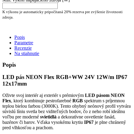
K výkonu je automaticky pripočítaná 20% rezerva pre zvýšenie životnosti
zdroja.
Popis
Parametre
Recenzie
Na stiahnutie
Popis
LED pás NEON Flex RGB+WW 24V 12W/m IP67
12x17mm
Oživte svoj interiér aj exteriér s prémiovým
LED pásom NEON
Flex
, ktorý kombinuje pestrofarebné
RGB
spektrum s príjemnou
teplou bielou farbou (3000K). Tento ohybný neónový profil vytvára
súvislú líniu svetla bez viditeľných bodov, čo z neho robí ideálnu
voľbu pre moderné
svietidlá
a dekoratívne osvetlenie fasád,
bazénov či barov. Vďaka vysokému krytiu
IP67
je plne chránený
pred vlhkosťou a prachom.