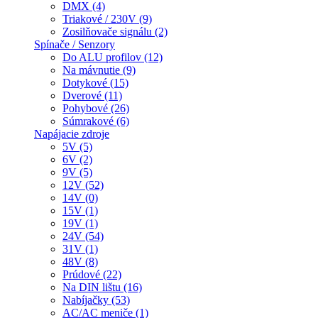
DMX (4)
Triakové / 230V (9)
Zosilňovače signálu (2)
Spínače / Senzory
Do ALU profilov (12)
Na mávnutie (9)
Dotykové (15)
Dverové (11)
Pohybové (26)
Súmrakové (6)
Napájacie zdroje
5V (5)
6V (2)
9V (5)
12V (52)
14V (0)
15V (1)
19V (1)
24V (54)
31V (1)
48V (8)
Prúdové (22)
Na DIN lištu (16)
Nabíjačky (53)
AC/AC meniče (1)