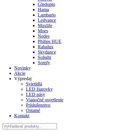
Gledopto
Hama
Lambario
Ledvance
Maxlife
Moes
Nedes
Philips HUE
Rabalux
Skydance
Solight
Somfy
Novinky
Akcie
Výpredaj
Svietidlá
LED žiarovky
LED pásy
Vianočné osvetlenie
Príslušenstvo
Ostatné
Kontakt
Hladať