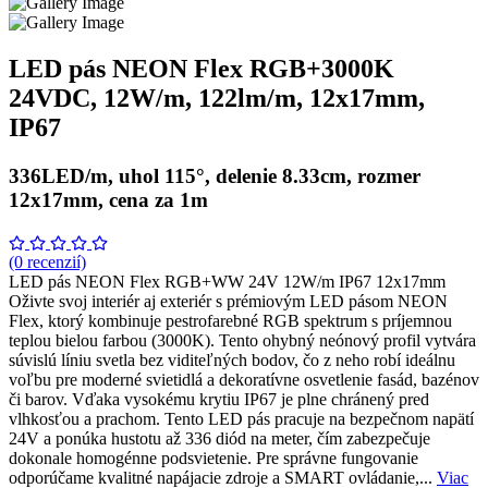
LED pás NEON Flex RGB+3000K
24VDC, 12W/m, 122lm/m, 12x17mm,
IP67
336LED/m, uhol 115°, delenie 8.33cm, rozmer
12x17mm, cena za 1m
(0 recenzií)
LED pás NEON Flex RGB+WW 24V 12W/m IP67 12x17mm
Oživte svoj interiér aj exteriér s prémiovým LED pásom NEON
Flex, ktorý kombinuje pestrofarebné RGB spektrum s príjemnou
teplou bielou farbou (3000K). Tento ohybný neónový profil vytvára
súvislú líniu svetla bez viditeľných bodov, čo z neho robí ideálnu
voľbu pre moderné svietidlá a dekoratívne osvetlenie fasád, bazénov
či barov. Vďaka vysokému krytiu IP67 je plne chránený pred
vlhkosťou a prachom. Tento LED pás pracuje na bezpečnom napätí
24V a ponúka hustotu až 336 diód na meter, čím zabezpečuje
dokonale homogénne podsvietenie. Pre správne fungovanie
odporúčame kvalitné napájacie zdroje a SMART ovládanie,...
Viac