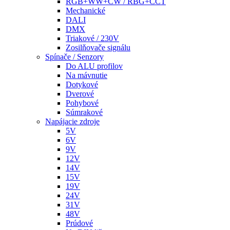
RGB+WW+CW / RBG+CCT
Mechanické
DALI
DMX
Triakové / 230V
Zosilňovače signálu
Spínače / Senzory
Do ALU profilov
Na mávnutie
Dotykové
Dverové
Pohybové
Súmrakové
Napájacie zdroje
5V
6V
9V
12V
14V
15V
19V
24V
31V
48V
Prúdové