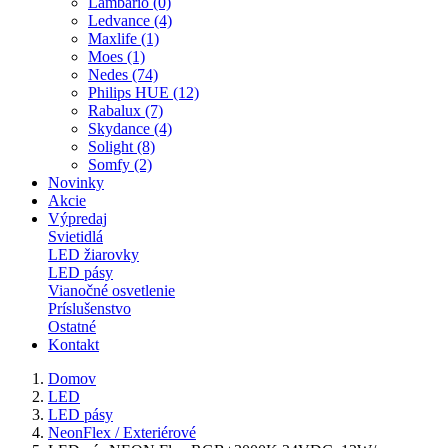
Lambario (0)
Ledvance (4)
Maxlife (1)
Moes (1)
Nedes (74)
Philips HUE (12)
Rabalux (7)
Skydance (4)
Solight (8)
Somfy (2)
Novinky
Akcie
Výpredaj
Svietidlá
LED žiarovky
LED pásy
Vianočné osvetlenie
Príslušenstvo
Ostatné
Kontakt
Domov
LED
LED pásy
NeonFlex / Exteriérové