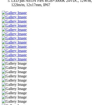
LED pás NEON Flex RGB+3000K 24VDC, 12W/m,
122lm/m, 12x17mm, IP67