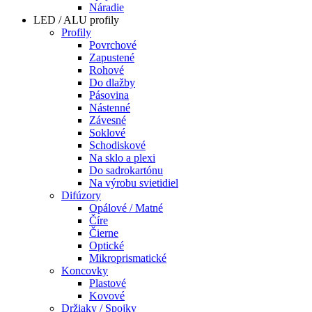
Náradie
LED / ALU profily
Profily
Povrchové
Zapustené
Rohové
Do dlažby
Pásovina
Nástenné
Závesné
Soklové
Schodiskové
Na sklo a plexi
Do sadrokartónu
Na výrobu svietidiel
Difúzory
Opálové / Matné
Číre
Čierne
Optické
Mikroprismatické
Koncovky
Plastové
Kovové
Držiaky / Spojky