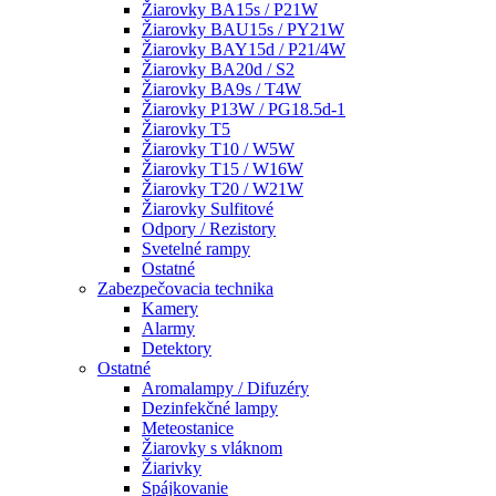
Žiarovky BA15s / P21W
Žiarovky BAU15s / PY21W
Žiarovky BAY15d / P21/4W
Žiarovky BA20d / S2
Žiarovky BA9s / T4W
Žiarovky P13W / PG18.5d-1
Žiarovky T5
Žiarovky T10 / W5W
Žiarovky T15 / W16W
Žiarovky T20 / W21W
Žiarovky Sulfitové
Odpory / Rezistory
Svetelné rampy
Ostatné
Zabezpečovacia technika
Kamery
Alarmy
Detektory
Ostatné
Aromalampy / Difuzéry
Dezinfekčné lampy
Meteostanice
Žiarovky s vláknom
Žiarivky
Spájkovanie