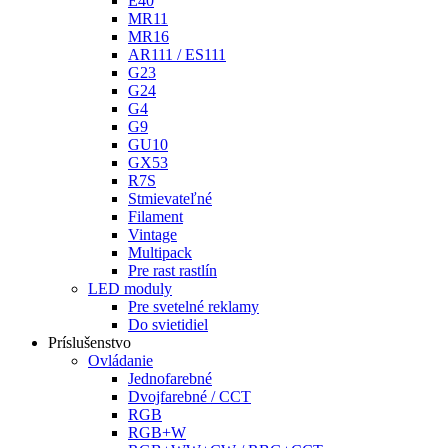
E40
MR11
MR16
AR111 / ES111
G23
G24
G4
G9
GU10
GX53
R7S
Stmievateľné
Filament
Vintage
Multipack
Pre rast rastlín
LED moduly
Pre svetelné reklamy
Do svietidiel
Príslušenstvo
Ovládanie
Jednofarebné
Dvojfarebné / CCT
RGB
RGB+W