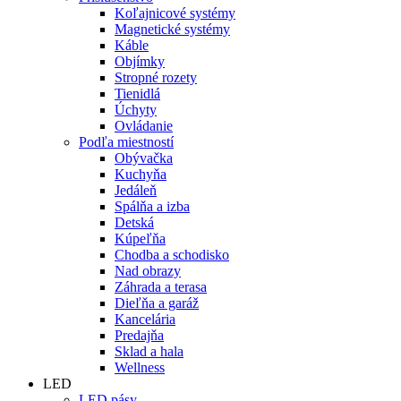
Koľajnicové systémy
Magnetické systémy
Káble
Objímky
Stropné rozety
Tienidlá
Úchyty
Ovládanie
Podľa miestností
Obývačka
Kuchyňa
Jedáleň
Spálňa a izba
Detská
Kúpeľňa
Chodba a schodisko
Nad obrazy
Záhrada a terasa
Dieľňa a garáž
Kancelária
Predajňa
Sklad a hala
Wellness
LED
LED pásy