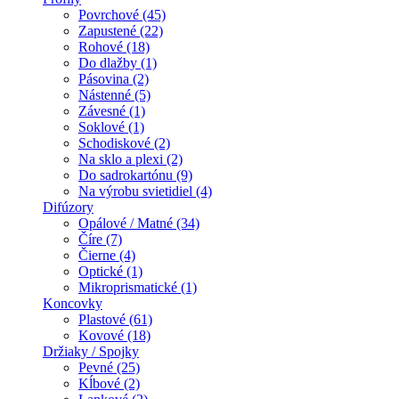
Povrchové (45)
Zapustené (22)
Rohové (18)
Do dlažby (1)
Pásovina (2)
Nástenné (5)
Závesné (1)
Soklové (1)
Schodiskové (2)
Na sklo a plexi (2)
Do sadrokartónu (9)
Na výrobu svietidiel (4)
Difúzory
Opálové / Matné (34)
Číre (7)
Čierne (4)
Optické (1)
Mikroprismatické (1)
Koncovky
Plastové (61)
Kovové (18)
Držiaky / Spojky
Pevné (25)
Kĺbové (2)