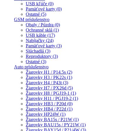
USB kľúče (0)
Pamäťové karty (0)
Ostatné (5)
GSM príslušenstvo
Obaly / Púzdra (0)
Ochranné sklá (1)
USB káble (17)
Nabíjačky (24)
Pamäťové karty (3)
Slúchadlá (3)
Reproduktory (3)
Ostatné (3)
Auto príslušenstvo
Žiarovky H1 / P14.5s (2)
Žiarovky H3 / PK22s (1)
Žiarovky H4 / P43t (3)
Žiarovky H7 / PX26d (5)
Žiarovky H8 / PGJ19-1 (1)
Žiarovky H11 / PGJ19-2 (1)
Žiarovky HB3 / P20d (0)
Žiarovky HB4 / P22d (1)
Žiarovky HP24W (1)
Žiarovky BA15s / P21W (1)
Žiarovky BAU15s / PY21W (1)
Žiarovky BAY15d / P21/4W (3)