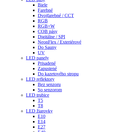
Biele
Farebné
Dvojfarebné / CCT
RGB
RGB+W
COB pásy
Digitálne / SPI
NeonFlex / Exteriérové
Do Sauny
UV
LED panely
Prisadené
Zapustené
Do kazetového stropu
LED reflektory
Bez senzoru
So senzorom
LED trubice
T5
T8
LED žiarovky
E10
E14
E27