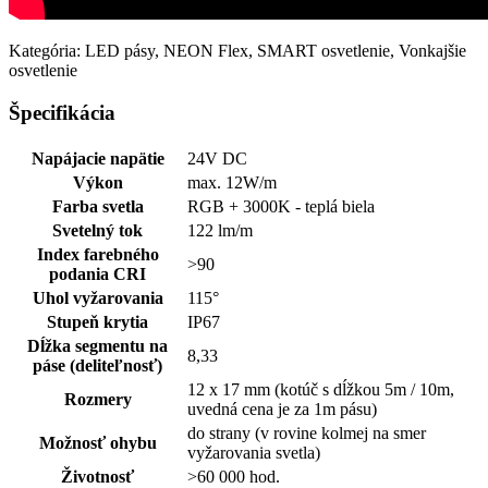
Kategória: LED pásy, NEON Flex, SMART osvetlenie, Vonkajšie
osvetlenie
Špecifikácia
Napájacie napätie
24V DC
Výkon
max. 12W/m
Farba svetla
RGB + 3000K - teplá biela
Svetelný tok
122 lm/m
Index farebného
>90
podania CRI
Uhol vyžarovania
115°
Stupeň krytia
IP67
Dĺžka segmentu na
8,33
páse (deliteľnosť)
12 x 17 mm (kotúč s dĺžkou 5m / 10m,
Rozmery
uvedná cena je za 1m pásu)
do strany (v rovine kolmej na smer
Možnosť ohybu
vyžarovania svetla)
Životnosť
>60 000 hod.