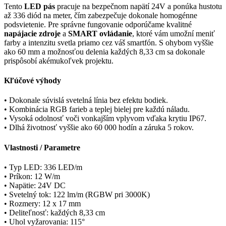
Tento
LED pás
pracuje na bezpečnom napätí 24V a ponúka hustotu
až 336 diód na meter, čím zabezpečuje dokonale homogénne
podsvietenie. Pre správne fungovanie odporúčame kvalitné
napájacie zdroje
a
SMART ovládanie
, ktoré vám umožní meniť
farby a intenzitu svetla priamo cez váš smartfón. S ohybom vyššie
ako 60 mm a možnosťou delenia každých 8,33 cm sa dokonale
prispôsobí akémukoľvek projektu.
Kľúčové výhody
• Dokonale súvislá svetelná línia bez efektu bodiek.
• Kombinácia RGB farieb a teplej bielej pre každú náladu.
• Vysoká odolnosť voči vonkajším vplyvom vďaka krytiu IP67.
• Dlhá životnosť vyššie ako 60 000 hodín a záruka 5 rokov.
Vlastnosti / Parametre
• Typ LED: 336 LED/m
• Príkon: 12 W/m
• Napätie: 24V DC
• Svetelný tok: 122 lm/m (RGBW pri 3000K)
• Rozmery: 12 x 17 mm
• Deliteľnosť: každých 8,33 cm
• Uhol vyžarovania: 115°