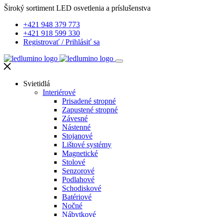
Široký sortiment LED osvetlenia a príslušenstva
+421 948 379 773
+421 918 599 330
Registrovať
/
Prihlásiť sa
Svietidlá
Interiérové
Prisadené stropné
Zapustené stropné
Závesné
Nástenné
Stojanové
Lištové systémy
Magnetické
Stolové
Senzorové
Podlahové
Schodiskové
Batériové
Nočné
Nábytkové