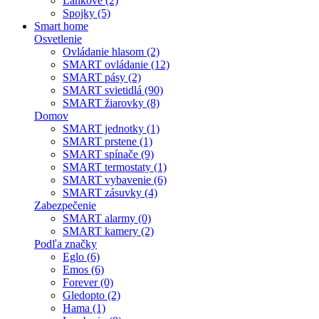
Lankové (2)
Spojky (5)
Smart home
Osvetlenie
Ovládanie hlasom (2)
SMART ovládanie (12)
SMART pásy (2)
SMART svietidlá (90)
SMART žiarovky (8)
Domov
SMART jednotky (1)
SMART prstene (1)
SMART spínače (9)
SMART termostaty (1)
SMART vybavenie (6)
SMART zásuvky (4)
Zabezpečenie
SMART alarmy (0)
SMART kamery (2)
Podľa značky
Eglo (6)
Emos (6)
Forever (0)
Gledopto (2)
Hama (1)