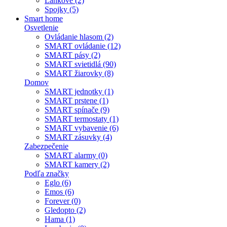
Lankové (2)
Spojky (5)
Smart home
Osvetlenie
Ovládanie hlasom (2)
SMART ovládanie (12)
SMART pásy (2)
SMART svietidlá (90)
SMART žiarovky (8)
Domov
SMART jednotky (1)
SMART prstene (1)
SMART spínače (9)
SMART termostaty (1)
SMART vybavenie (6)
SMART zásuvky (4)
Zabezpečenie
SMART alarmy (0)
SMART kamery (2)
Podľa značky
Eglo (6)
Emos (6)
Forever (0)
Gledopto (2)
Hama (1)