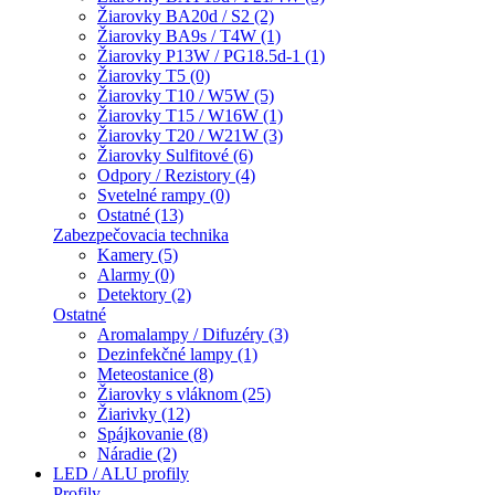
Žiarovky BA20d / S2 (2)
Žiarovky BA9s / T4W (1)
Žiarovky P13W / PG18.5d-1 (1)
Žiarovky T5 (0)
Žiarovky T10 / W5W (5)
Žiarovky T15 / W16W (1)
Žiarovky T20 / W21W (3)
Žiarovky Sulfitové (6)
Odpory / Rezistory (4)
Svetelné rampy (0)
Ostatné (13)
Zabezpečovacia technika
Kamery (5)
Alarmy (0)
Detektory (2)
Ostatné
Aromalampy / Difuzéry (3)
Dezinfekčné lampy (1)
Meteostanice (8)
Žiarovky s vláknom (25)
Žiarivky (12)
Spájkovanie (8)
Náradie (2)
LED / ALU profily
Profily