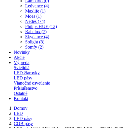
Lambario (0)
Ledvance (4)
Maxlife (1)
Moes (1)
Nedes (74)
Philips HUE (12)
Rabalux (7)
Skydance (4)
Solight (8)
Somfy (2)
Novinky
Akcie
Výpredaj
Svietidlá
LED žiarovky
LED pásy
Vianočné osvetlenie
Príslušenstvo
Ostatné
Kontakt
Domov
LED
LED pásy
COB pásy