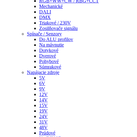
RGB+WW+CW / RBG+CCT
Mechanické
DALI
DMX
Triakové / 230V
Zosilňovače signálu
Spínače / Senzory
Do ALU profilov
Na mávnutie
Dotykové
Dverové
Pohybové
Súmrakové
Napájacie zdroje
5V
6V
9V
12V
14V
15V
19V
24V
31V
48V
Prúdové