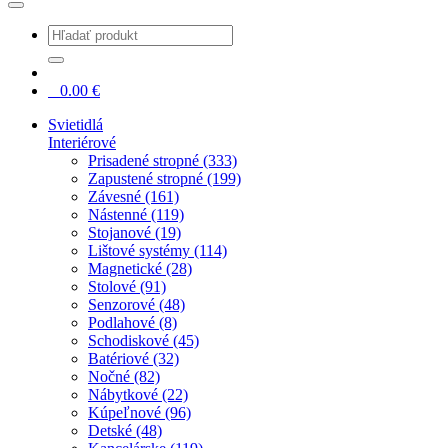
0
0.00
€
Svietidlá
Interiérové
Prisadené stropné (333)
Zapustené stropné (199)
Závesné (161)
Nástenné (119)
Stojanové (19)
Lištové systémy (114)
Magnetické (28)
Stolové (91)
Senzorové (48)
Podlahové (8)
Schodiskové (45)
Batériové (32)
Nočné (82)
Nábytkové (22)
Kúpeľnové (96)
Detské (48)