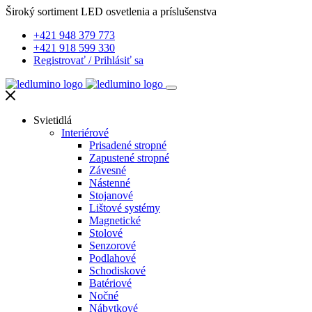
Široký sortiment LED osvetlenia a príslušenstva
+421 948 379 773
+421 918 599 330
Registrovať
/
Prihlásiť sa
Svietidlá
Interiérové
Prisadené stropné
Zapustené stropné
Závesné
Nástenné
Stojanové
Lištové systémy
Magnetické
Stolové
Senzorové
Podlahové
Schodiskové
Batériové
Nočné
Nábytkové