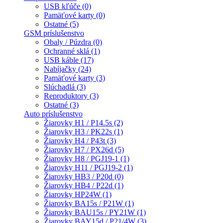
USB kľúče (0)
Pamäťové karty (0)
Ostatné (5)
GSM príslušenstvo
Obaly / Púzdra (0)
Ochranné sklá (1)
USB káble (17)
Nabíjačky (24)
Pamäťové karty (3)
Slúchadlá (3)
Reproduktory (3)
Ostatné (3)
Auto príslušenstvo
Žiarovky H1 / P14.5s (2)
Žiarovky H3 / PK22s (1)
Žiarovky H4 / P43t (3)
Žiarovky H7 / PX26d (5)
Žiarovky H8 / PGJ19-1 (1)
Žiarovky H11 / PGJ19-2 (1)
Žiarovky HB3 / P20d (0)
Žiarovky HB4 / P22d (1)
Žiarovky HP24W (1)
Žiarovky BA15s / P21W (1)
Žiarovky BAU15s / PY21W (1)
Žiarovky BAY15d / P21/4W (3)