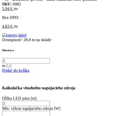
SKU
: 6082
5.94 €
/m
Bez DPH:
4.83 €
/m
Dostupnosť:
28.8 m na sklade
Množstvo
m
Pridať do košíka
Kalkulačka vhodného napájacieho zdroja
Dĺžka LED pásu [m]
Min. výkon napájacieho zdroja [W]