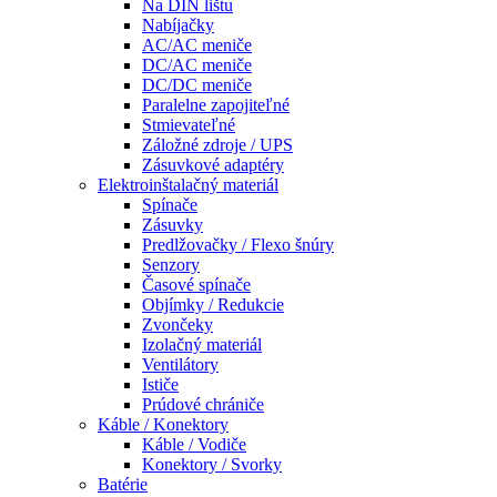
Na DIN lištu
Nabíjačky
AC/AC meniče
DC/AC meniče
DC/DC meniče
Paralelne zapojiteľné
Stmievateľné
Záložné zdroje / UPS
Zásuvkové adaptéry
Elektroinštalačný materiál
Spínače
Zásuvky
Predlžovačky / Flexo šnúry
Senzory
Časové spínače
Objímky / Redukcie
Zvončeky
Izolačný materiál
Ventilátory
Ističe
Prúdové chrániče
Káble / Konektory
Káble / Vodiče
Konektory / Svorky
Batérie