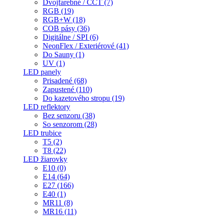
Dvojfarebné / CCT (7)
RGB (19)
RGB+W (18)
COB pásy (36)
Digitálne / SPI (6)
NeonFlex / Exteriérové (41)
Do Sauny (1)
UV (1)
LED panely
Prisadené (68)
Zapustené (110)
Do kazetového stropu (19)
LED reflektory
Bez senzoru (38)
So senzorom (28)
LED trubice
T5 (2)
T8 (22)
LED žiarovky
E10 (0)
E14 (64)
E27 (166)
E40 (1)
MR11 (8)
MR16 (11)