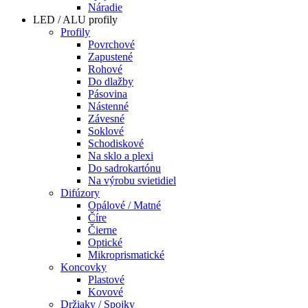
Náradie
LED / ALU profily
Profily
Povrchové
Zapustené
Rohové
Do dlažby
Pásovina
Nástenné
Závesné
Soklové
Schodiskové
Na sklo a plexi
Do sadrokartónu
Na výrobu svietidiel
Difúzory
Opálové / Matné
Číre
Čierne
Optické
Mikroprismatické
Koncovky
Plastové
Kovové
Držiaky / Spojky