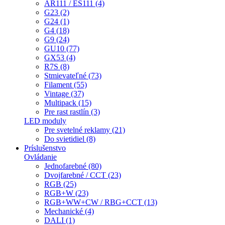
AR111 / ES111 (4)
G23 (2)
G24 (1)
G4 (18)
G9 (24)
GU10 (77)
GX53 (4)
R7S (8)
Stmievateľné (73)
Filament (55)
Vintage (37)
Multipack (15)
Pre rast rastlín (3)
LED moduly
Pre svetelné reklamy (21)
Do svietidiel (8)
Príslušenstvo
Ovládanie
Jednofarebné (80)
Dvojfarebné / CCT (23)
RGB (25)
RGB+W (23)
RGB+WW+CW / RBG+CCT (13)
Mechanické (4)
DALI (1)