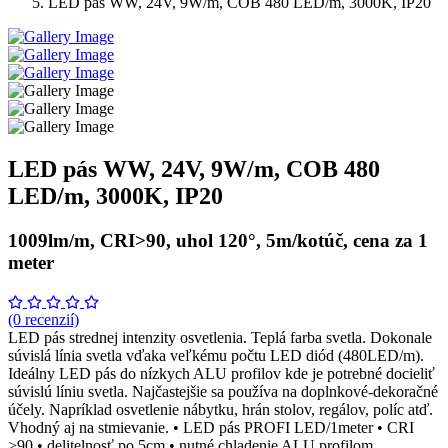
LED pás WW, 24V, 9W/m, COB 480 LED/m, 3000K, IP20
LED pás WW, 24V, 9W/m, COB 480
LED/m, 3000K, IP20
1009lm/m, CRI>90, uhol 120°, 5m/kotúč, cena za 1
meter
(0 recenzií)
LED pás strednej intenzity osvetlenia. Teplá farba svetla. Dokonale
súvislá línia svetla vďaka veľkému počtu LED diód (480LED/m).
Ideálny LED pás do nízkych ALU profilov kde je potrebné docieliť
súvislú líniu svetla. Najčastejšie sa používa na doplnkové-dekoračné
účely. Napríklad osvetlenie nábytku, hrán stolov, regálov, políc atď.
Vhodný aj na stmievanie. • LED pás PROFI LED/1meter • CRI
>90 • delitelnosť po 5cm • nutné chladenie ALU profilom