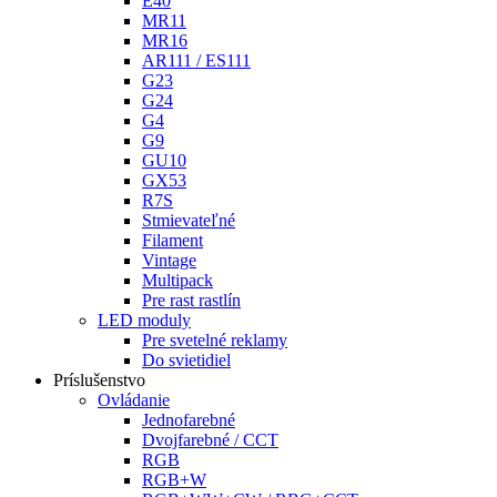
E40
MR11
MR16
AR111 / ES111
G23
G24
G4
G9
GU10
GX53
R7S
Stmievateľné
Filament
Vintage
Multipack
Pre rast rastlín
LED moduly
Pre svetelné reklamy
Do svietidiel
Príslušenstvo
Ovládanie
Jednofarebné
Dvojfarebné / CCT
RGB
RGB+W