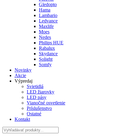
Gledopto
Hama
Lambario
Ledvance
Maxlife
Moes
Nedes
Philips HUE
Rabalux
Skydance
Solight
Somfy
Novinky
Akcie
Výpredaj
Svietidlá
LED žiarovky
LED pásy
Vianočné osvetlenie
Príslušenstvo
Ostatné
Kontakt
Hladať