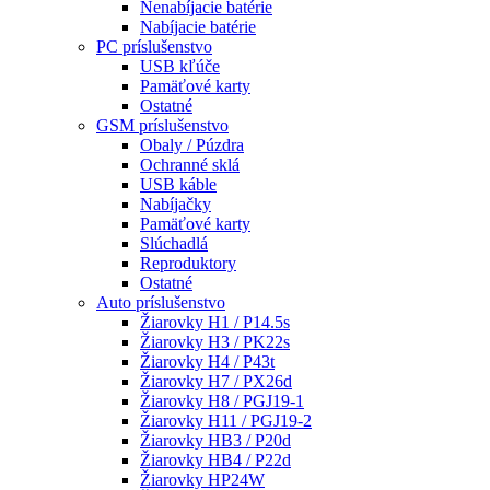
Nenabíjacie batérie
Nabíjacie batérie
PC príslušenstvo
USB kľúče
Pamäťové karty
Ostatné
GSM príslušenstvo
Obaly / Púzdra
Ochranné sklá
USB káble
Nabíjačky
Pamäťové karty
Slúchadlá
Reproduktory
Ostatné
Auto príslušenstvo
Žiarovky H1 / P14.5s
Žiarovky H3 / PK22s
Žiarovky H4 / P43t
Žiarovky H7 / PX26d
Žiarovky H8 / PGJ19-1
Žiarovky H11 / PGJ19-2
Žiarovky HB3 / P20d
Žiarovky HB4 / P22d
Žiarovky HP24W