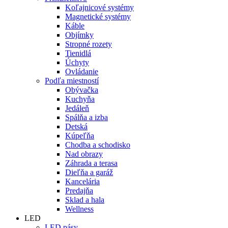
Koľajnicové systémy
Magnetické systémy
Káble
Objímky
Stropné rozety
Tienidlá
Úchyty
Ovládanie
Podľa miestností
Obývačka
Kuchyňa
Jedáleň
Spálňa a izba
Detská
Kúpeľňa
Chodba a schodisko
Nad obrazy
Záhrada a terasa
Dieľňa a garáž
Kancelária
Predajňa
Sklad a hala
Wellness
LED
LED pásy