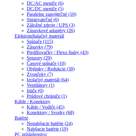
DC/AC meniče (6)
DC/DC meniče (5)
Paralelne zapojiteľné (10)
Stmievateľné (6)
Záložné zdroje / UPS (3)
Zásuvkové adaptéry (26)
Elektroinštalačný materiál
Spínače (115)
Zásuvky (79)
Predlžovačky / Flexo šnúry (43)
Senzory (29)
Časové spínače (10)
Objímky / Redukcie (30)
Zvončeky (7)
Izolačný materiál (64)
Ventilátory (1)
Ističe (0)
Prúdové chrániče (1)
Káble / Konektory
Káble / Vodiče (45)
Konektory / Svorky (68)
Batérie
Nenabíjacie batérie (24)
Nabíjacie batérie (19)
PC príslušenstvo