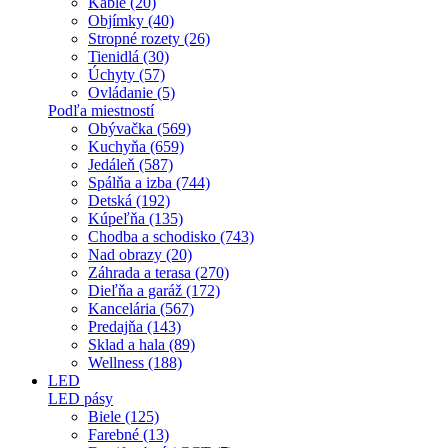
Káble (20)
Objímky (40)
Stropné rozety (26)
Tienidlá (30)
Úchyty (57)
Ovládanie (5)
Podľa miestností
Obývačka (569)
Kuchyňa (659)
Jedáleň (587)
Spálňa a izba (744)
Detská (192)
Kúpeľňa (135)
Chodba a schodisko (743)
Nad obrazy (20)
Záhrada a terasa (270)
Dieľňa a garáž (172)
Kancelária (567)
Predajňa (143)
Sklad a hala (89)
Wellness (188)
LED
LED pásy
Biele (125)
Farebné (13)