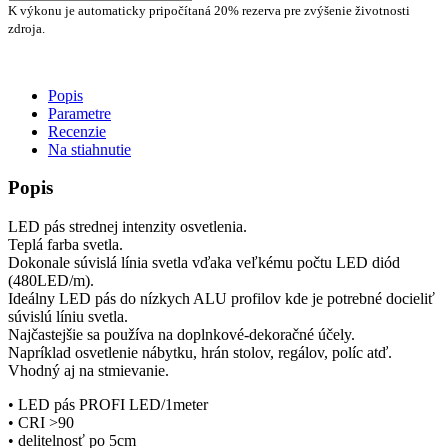
K výkonu je automaticky pripočítaná 20% rezerva pre zvýšenie životnosti
zdroja.
Popis
Parametre
Recenzie
Na stiahnutie
Popis
LED pás strednej intenzity osvetlenia.
Teplá farba svetla.
Dokonale súvislá línia svetla vďaka veľkému počtu LED diód
(480LED/m).
Ideálny LED pás do nízkych ALU profilov kde je potrebné docieliť
súvislú líniu svetla.
Najčastejšie sa používa na doplnkové-dekoračné účely.
Napríklad osvetlenie nábytku, hrán stolov, regálov, políc atď.
Vhodný aj na stmievanie.
• LED pás PROFI LED/1meter
• CRI >90
• delitelnosť po 5cm