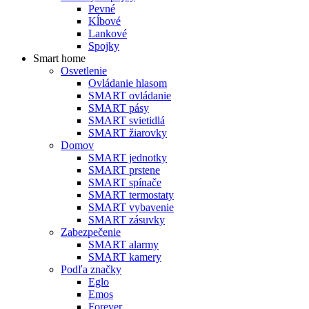
Pevné
Kĺbové
Lankové
Spojky
Smart home
Osvetlenie
Ovládanie hlasom
SMART ovládanie
SMART pásy
SMART svietidlá
SMART žiarovky
Domov
SMART jednotky
SMART prstene
SMART spínače
SMART termostaty
SMART vybavenie
SMART zásuvky
Zabezpečenie
SMART alarmy
SMART kamery
Podľa značky
Eglo
Emos
Forever