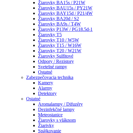
Žiarovky BA15s / P21W
Žiarovky BAU15s / PY21W
Žiarovky BAY15d / P21/4W
Žiarovky BA20d / S2
Žiarovky BA9s / T4W
Žiarovky P13W / PG18.5d-1
Žiarovky T5
Žiarovky T10 / W5W
Žiarovky T15 / W16W
Žiarovky T20 / W21W
Žiarovky Sulfitové
Odpory / Rezistory
Svetelné rampy
Ostatné
Zabezpečovacia technika
Kamery
Alarmy
Detektory
Ostatné
Aromalampy / Difuzéry
Dezinfekčné lampy
Meteostanice
Žiarovky s vláknom
Žiarivky
Spájkovanie