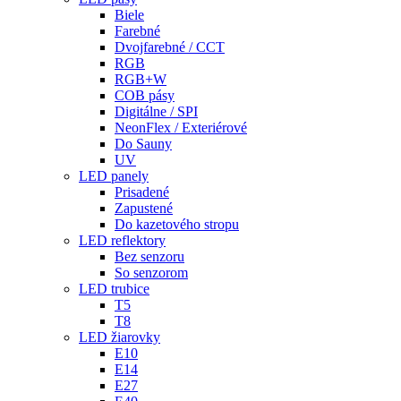
Biele
Farebné
Dvojfarebné / CCT
RGB
RGB+W
COB pásy
Digitálne / SPI
NeonFlex / Exteriérové
Do Sauny
UV
LED panely
Prisadené
Zapustené
Do kazetového stropu
LED reflektory
Bez senzoru
So senzorom
LED trubice
T5
T8
LED žiarovky
E10
E14
E27