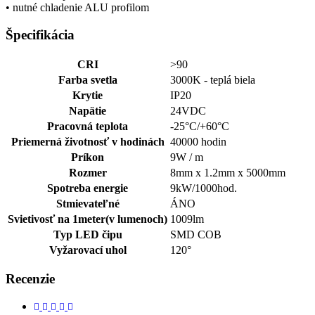
• nutné chladenie ALU profilom
Špecifikácia
CRI
>90
Farba svetla
3000K - teplá biela
Krytie
IP20
Napätie
24VDC
Pracovná teplota
-25°C/+60°C
Priemerná životnosť v hodinách
40000 hodin
Príkon
9W / m
Rozmer
8mm x 1.2mm x 5000mm
Spotreba energie
9kW/1000hod.
Stmievateľné
ÁNO
Svietivosť na 1meter(v lumenoch)
1009lm
Typ LED čipu
SMD COB
Vyžarovací uhol
120°
Recenzie