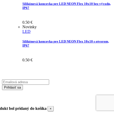
Silikónová koncovka pre LED NEON Flex 10x10 bez vývodu,
IP67
0.50
€
Novinky
LED
Silikónová koncovka pre LED NEON Flex 10x10 s otvorom,
IP67
0.50
€
Prihláste sa na odber Newsletter-u
Emailová
adresa
Prihlásiť sa
Zadaním svojej emailovej adresy súhlasíte so spracúvaním Vašich
osobných údajov za účelom marketingu. Bližšie informácie nájdete
TU
dukt bol pridaný do košíka
×