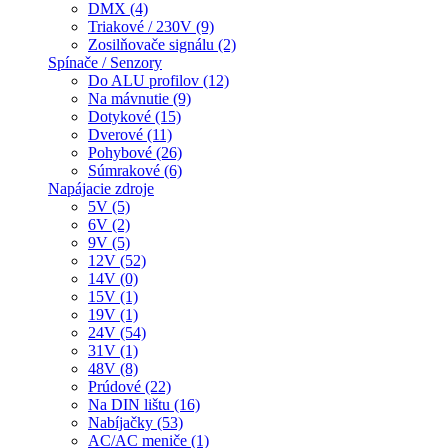
DMX (4)
Triakové / 230V (9)
Zosilňovače signálu (2)
Spínače / Senzory
Do ALU profilov (12)
Na mávnutie (9)
Dotykové (15)
Dverové (11)
Pohybové (26)
Súmrakové (6)
Napájacie zdroje
5V (5)
6V (2)
9V (5)
12V (52)
14V (0)
15V (1)
19V (1)
24V (54)
31V (1)
48V (8)
Prúdové (22)
Na DIN lištu (16)
Nabíjačky (53)
AC/AC meniče (1)