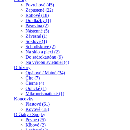
Povrchové (45)
Zapustené (22)
Rohové (18)
Do dlažby (1)
Pásovina (2)
Nástenné (5)
Závesné (1)
Soklové (1)
Schodiskové (2)
Na sklo a plexi (2)
Do sadrokartónu (9)
Na výrobu svietidiel (4)
Difúzory
Opálové / Matné (34)
Číre (7)
Čierne (4)
Optické (1)
Mikroprismatické (1)
Koncovky
Plastové (61)
Kovové (18)
Držiaky / Spojky
Pevné (25)
Kĺbové (2)