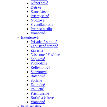
Kúpeľnové
Detské
Kancelárske
Priemyselné
Núdzové
S ventilátorom
Pre rast rastlín
Vianočné
Exteriérové
Prisadené stropné
Zapustené stropné
Závesné
Nástenné / Fasádne
Stĺpikové
Pochôdzne
Reflektorové
Senzorové
Batériové
Solárne
Záhradné
Pouličné
Priemyselné
Ručné a čelové
Vianočné
Príslušenstvo