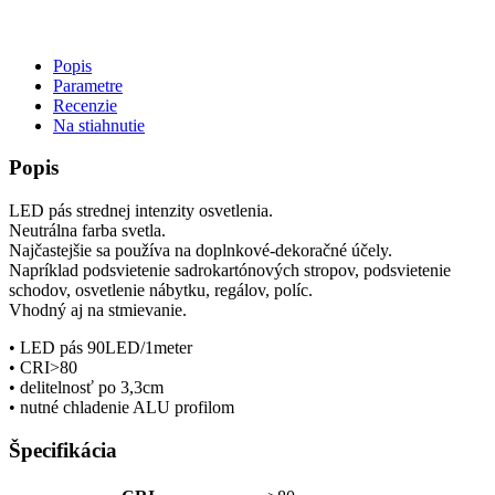
Popis
Parametre
Recenzie
Na stiahnutie
Popis
LED pás strednej intenzity osvetlenia.
Neutrálna farba svetla.
Najčastejšie sa používa na doplnkové-dekoračné účely.
Napríklad podsvietenie sadrokartónových stropov, podsvietenie
schodov, osvetlenie nábytku, regálov, políc.
Vhodný aj na stmievanie.
• LED pás 90LED/1meter
• CRI>80
• delitelnosť po 3,3cm
• nutné chladenie ALU profilom
Špecifikácia