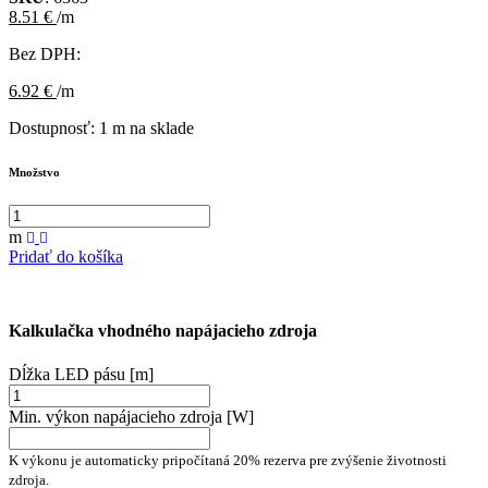
8.51 €
/m
Bez DPH:
6.92 €
/m
Dostupnosť:
1 m na sklade
Množstvo
m
Pridať do košíka
Kalkulačka vhodného napájacieho zdroja
Dĺžka LED pásu [m]
Min. výkon napájacieho zdroja [W]
K výkonu je automaticky pripočítaná 20% rezerva pre zvýšenie životnosti
zdroja.