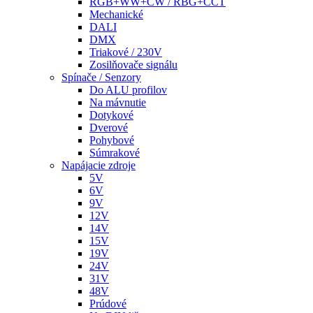
RGB+WW+CW / RBG+CCT
Mechanické
DALI
DMX
Triakové / 230V
Zosilňovače signálu
Spínače / Senzory
Do ALU profilov
Na mávnutie
Dotykové
Dverové
Pohybové
Súmrakové
Napájacie zdroje
5V
6V
9V
12V
14V
15V
19V
24V
31V
48V
Prúdové