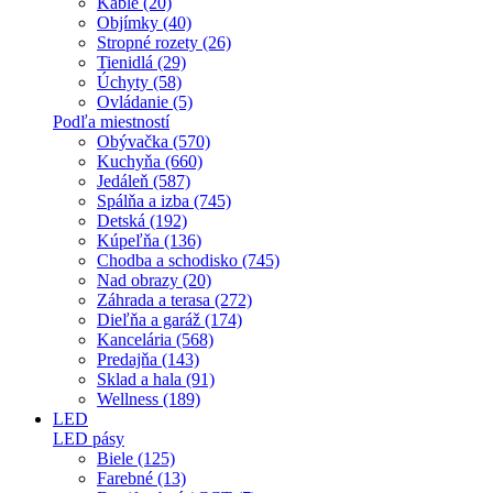
Káble (20)
Objímky (40)
Stropné rozety (26)
Tienidlá (29)
Úchyty (58)
Ovládanie (5)
Podľa miestností
Obývačka (570)
Kuchyňa (660)
Jedáleň (587)
Spálňa a izba (745)
Detská (192)
Kúpeľňa (136)
Chodba a schodisko (745)
Nad obrazy (20)
Záhrada a terasa (272)
Dieľňa a garáž (174)
Kancelária (568)
Predajňa (143)
Sklad a hala (91)
Wellness (189)
LED
LED pásy
Biele (125)
Farebné (13)