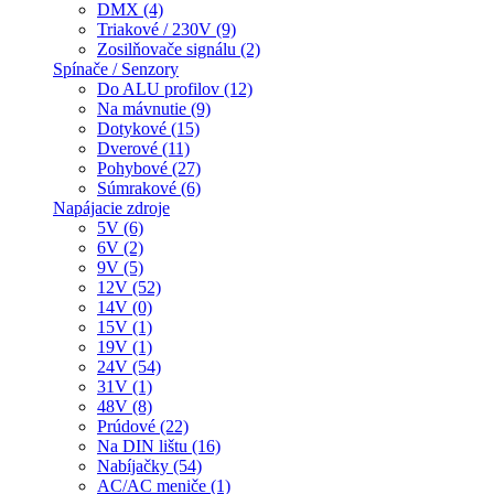
DMX (4)
Triakové / 230V (9)
Zosilňovače signálu (2)
Spínače / Senzory
Do ALU profilov (12)
Na mávnutie (9)
Dotykové (15)
Dverové (11)
Pohybové (27)
Súmrakové (6)
Napájacie zdroje
5V (6)
6V (2)
9V (5)
12V (52)
14V (0)
15V (1)
19V (1)
24V (54)
31V (1)
48V (8)
Prúdové (22)
Na DIN lištu (16)
Nabíjačky (54)
AC/AC meniče (1)