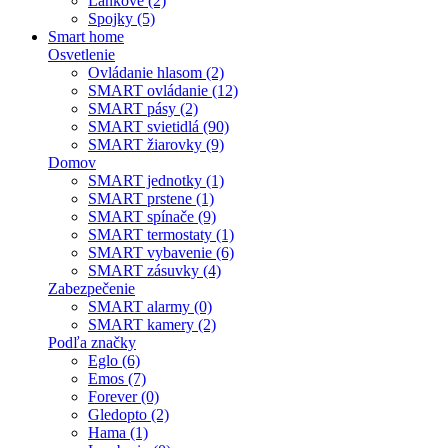
Lankové (2)
Spojky (5)
Smart home
Osvetlenie
Ovládanie hlasom (2)
SMART ovládanie (12)
SMART pásy (2)
SMART svietidlá (90)
SMART žiarovky (9)
Domov
SMART jednotky (1)
SMART prstene (1)
SMART spínače (9)
SMART termostaty (1)
SMART vybavenie (6)
SMART zásuvky (4)
Zabezpečenie
SMART alarmy (0)
SMART kamery (2)
Podľa značky
Eglo (6)
Emos (7)
Forever (0)
Gledopto (2)
Hama (1)