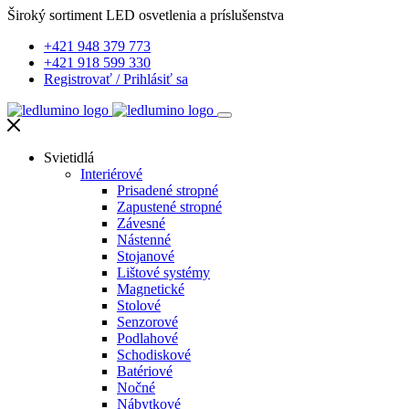
Široký sortiment LED osvetlenia a príslušenstva
+421 948 379 773
+421 918 599 330
Registrovať
/
Prihlásiť sa
Svietidlá
Interiérové
Prisadené stropné
Zapustené stropné
Závesné
Nástenné
Stojanové
Lištové systémy
Magnetické
Stolové
Senzorové
Podlahové
Schodiskové
Batériové
Nočné
Nábytkové