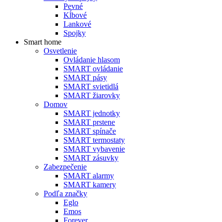
Pevné
Kĺbové
Lankové
Spojky
Smart home
Osvetlenie
Ovládanie hlasom
SMART ovládanie
SMART pásy
SMART svietidlá
SMART žiarovky
Domov
SMART jednotky
SMART prstene
SMART spínače
SMART termostaty
SMART vybavenie
SMART zásuvky
Zabezpečenie
SMART alarmy
SMART kamery
Podľa značky
Eglo
Emos
Forever