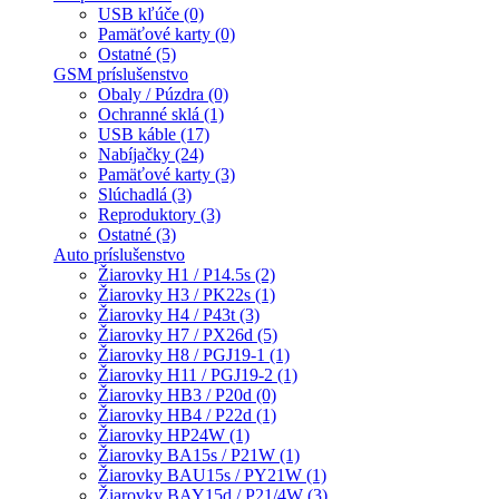
USB kľúče (0)
Pamäťové karty (0)
Ostatné (5)
GSM príslušenstvo
Obaly / Púzdra (0)
Ochranné sklá (1)
USB káble (17)
Nabíjačky (24)
Pamäťové karty (3)
Slúchadlá (3)
Reproduktory (3)
Ostatné (3)
Auto príslušenstvo
Žiarovky H1 / P14.5s (2)
Žiarovky H3 / PK22s (1)
Žiarovky H4 / P43t (3)
Žiarovky H7 / PX26d (5)
Žiarovky H8 / PGJ19-1 (1)
Žiarovky H11 / PGJ19-2 (1)
Žiarovky HB3 / P20d (0)
Žiarovky HB4 / P22d (1)
Žiarovky HP24W (1)
Žiarovky BA15s / P21W (1)
Žiarovky BAU15s / PY21W (1)
Žiarovky BAY15d / P21/4W (3)