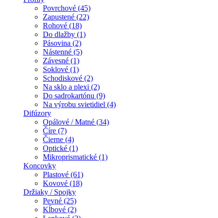
Povrchové (45)
Zapustené (22)
Rohové (18)
Do dlažby (1)
Pásovina (2)
Nástenné (5)
Závesné (1)
Soklové (1)
Schodiskové (2)
Na sklo a plexi (2)
Do sadrokartónu (9)
Na výrobu svietidiel (4)
Difúzory
Opálové / Matné (34)
Číre (7)
Čierne (4)
Optické (1)
Mikroprismatické (1)
Koncovky
Plastové (61)
Kovové (18)
Držiaky / Spojky
Pevné (25)
Kĺbové (2)