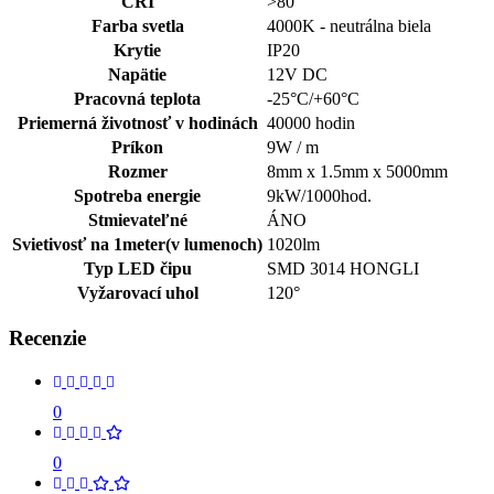
CRI
>80
Farba svetla
4000K - neutrálna biela
Krytie
IP20
Napätie
12V DC
Pracovná teplota
-25°C/+60°C
Priemerná životnosť v hodinách
40000 hodin
Príkon
9W / m
Rozmer
8mm x 1.5mm x 5000mm
Spotreba energie
9kW/1000hod.
Stmievateľné
ÁNO
Svietivosť na 1meter(v lumenoch)
1020lm
Typ LED čipu
SMD 3014 HONGLI
Vyžarovací uhol
120°
Recenzie
0
0