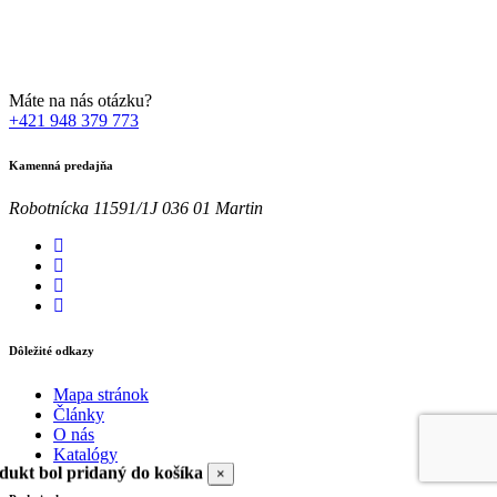
Zadaním svojej emailovej adresy súhlasíte so spracúvaním Vašich
osobných údajov za účelom marketingu. Bližšie informácie nájdete
TU
Máte na nás otázku?
+421 948 379 773
Kamenná predajňa
Robotnícka 11591/1J 036 01 Martin
Dôležité odkazy
Mapa stránok
Články
O nás
Katalógy
dukt bol pridaný do košíka
×