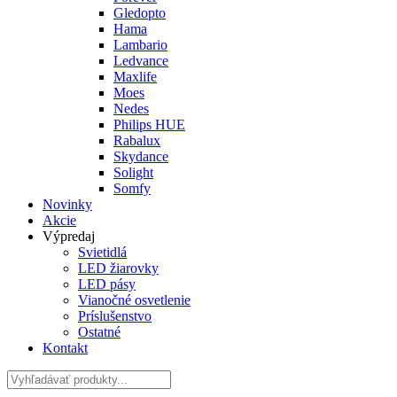
Gledopto
Hama
Lambario
Ledvance
Maxlife
Moes
Nedes
Philips HUE
Rabalux
Skydance
Solight
Somfy
Novinky
Akcie
Výpredaj
Svietidlá
LED žiarovky
LED pásy
Vianočné osvetlenie
Príslušenstvo
Ostatné
Kontakt
Hladať