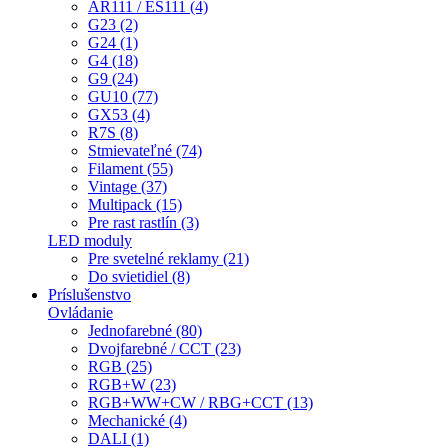
AR111 / ES111 (4)
G23 (2)
G24 (1)
G4 (18)
G9 (24)
GU10 (77)
GX53 (4)
R7S (8)
Stmievateľné (74)
Filament (55)
Vintage (37)
Multipack (15)
Pre rast rastlín (3)
LED moduly
Pre svetelné reklamy (21)
Do svietidiel (8)
Príslušenstvo
Ovládanie
Jednofarebné (80)
Dvojfarebné / CCT (23)
RGB (25)
RGB+W (23)
RGB+WW+CW / RBG+CCT (13)
Mechanické (4)
DALI (1)