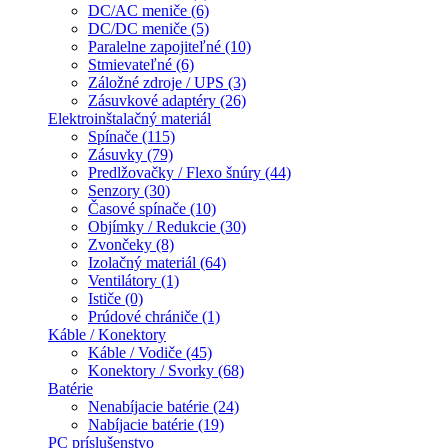
DC/AC meniče (6)
DC/DC meniče (5)
Paralelne zapojiteľné (10)
Stmievateľné (6)
Záložné zdroje / UPS (3)
Zásuvkové adaptéry (26)
Elektroinštalačný materiál
Spínače (115)
Zásuvky (79)
Predlžovačky / Flexo šnúry (44)
Senzory (30)
Časové spínače (10)
Objímky / Redukcie (30)
Zvončeky (8)
Izolačný materiál (64)
Ventilátory (1)
Ističe (0)
Prúdové chrániče (1)
Káble / Konektory
Káble / Vodiče (45)
Konektory / Svorky (68)
Batérie
Nenabíjacie batérie (24)
Nabíjacie batérie (19)
PC príslušenstvo