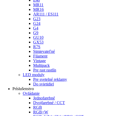
E40
MR11
MR16
AR111 / ES111
G23
G24
G4
G9
GU10
GX53
R7S
Stmievateľné
Filament
Vintage
Multipack
Pre rast rastlín
LED moduly
Pre svetelné reklamy
Do svietidiel
Príslušenstvo
Ovládanie
Jednofarebné
Dvojfarebné / CCT
RGB
RGB+W