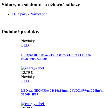
Súbory na stiahnutie a užitočné odkazy
LED pásy - Návod.pdf
Podobné produkty
Novinky
LED
LED pás RGB+NW, 24V, 18W/m, COB 784 LED/m,
RGB+4000K, IP20
12.79
€
Novinky
LED
LED pás NEON Flex 3D 10x10mm, 24VDC, 8W/m, 300lm/m,
3000K, IP67