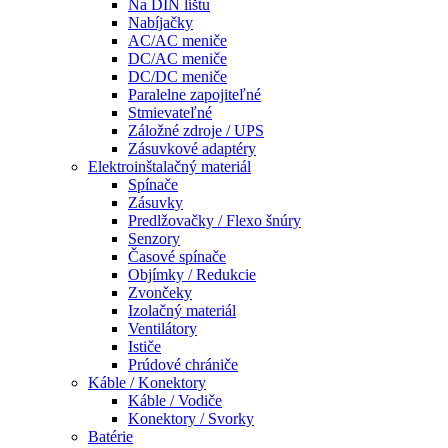
Na DIN lištu
Nabíjačky
AC/AC meniče
DC/AC meniče
DC/DC meniče
Paralelne zapojiteľné
Stmievateľné
Záložné zdroje / UPS
Zásuvkové adaptéry
Elektroinštalačný materiál
Spínače
Zásuvky
Predlžovačky / Flexo šnúry
Senzory
Časové spínače
Objímky / Redukcie
Zvončeky
Izolačný materiál
Ventilátory
Ističe
Prúdové chrániče
Káble / Konektory
Káble / Vodiče
Konektory / Svorky
Batérie