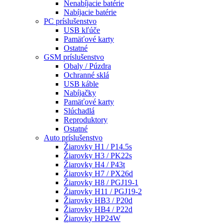
Nenabíjacie batérie
Nabíjacie batérie
PC príslušenstvo
USB kľúče
Pamäťové karty
Ostatné
GSM príslušenstvo
Obaly / Púzdra
Ochranné sklá
USB káble
Nabíjačky
Pamäťové karty
Slúchadlá
Reproduktory
Ostatné
Auto príslušenstvo
Žiarovky H1 / P14.5s
Žiarovky H3 / PK22s
Žiarovky H4 / P43t
Žiarovky H7 / PX26d
Žiarovky H8 / PGJ19-1
Žiarovky H11 / PGJ19-2
Žiarovky HB3 / P20d
Žiarovky HB4 / P22d
Žiarovky HP24W