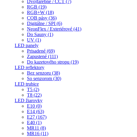
Dvojfarebné / CCT (7)
RGB (19)
RGB+W (18)
COB pásy (36)
Digitálne / SPI (6)
NeonFlex / Exteriérové (41)
Do Sauny (1)
UV (1)
LED panely
Prisadené (69)
Zapustené (111)
Do kazetového stropu (19)
LED reflektory
Bez senzoru (38)
So senzorom (30)
LED trubice
T5 (2)
T8 (22)
LED žiarovky
E10 (0)
E14 (63)
E27 (167)
E40 (1)
MR11 (8)
MR16 (11)