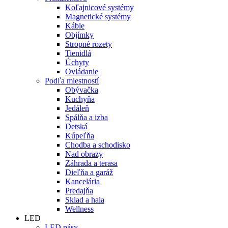
Koľajnicové systémy
Magnetické systémy
Káble
Objímky
Stropné rozety
Tienidlá
Úchyty
Ovládanie
Podľa miestností
Obývačka
Kuchyňa
Jedáleň
Spálňa a izba
Detská
Kúpeľňa
Chodba a schodisko
Nad obrazy
Záhrada a terasa
Dieľňa a garáž
Kancelária
Predajňa
Sklad a hala
Wellness
LED
LED pásy