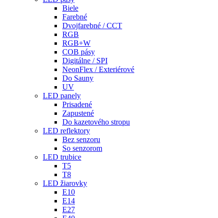
Biele
Farebné
Dvojfarebné / CCT
RGB
RGB+W
COB pásy
Digitálne / SPI
NeonFlex / Exteriérové
Do Sauny
UV
LED panely
Prisadené
Zapustené
Do kazetového stropu
LED reflektory
Bez senzoru
So senzorom
LED trubice
T5
T8
LED žiarovky
E10
E14
E27