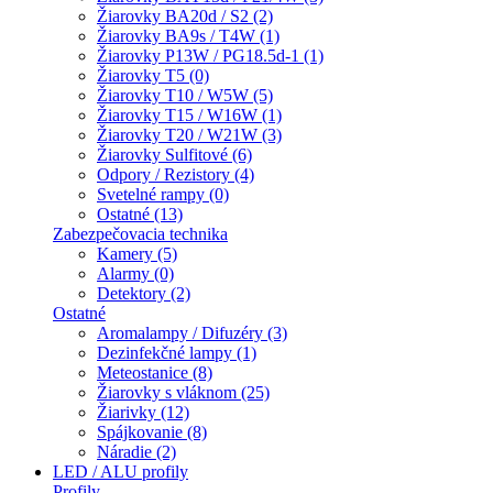
Žiarovky BA20d / S2 (2)
Žiarovky BA9s / T4W (1)
Žiarovky P13W / PG18.5d-1 (1)
Žiarovky T5 (0)
Žiarovky T10 / W5W (5)
Žiarovky T15 / W16W (1)
Žiarovky T20 / W21W (3)
Žiarovky Sulfitové (6)
Odpory / Rezistory (4)
Svetelné rampy (0)
Ostatné (13)
Zabezpečovacia technika
Kamery (5)
Alarmy (0)
Detektory (2)
Ostatné
Aromalampy / Difuzéry (3)
Dezinfekčné lampy (1)
Meteostanice (8)
Žiarovky s vláknom (25)
Žiarivky (12)
Spájkovanie (8)
Náradie (2)
LED / ALU profily
Profily