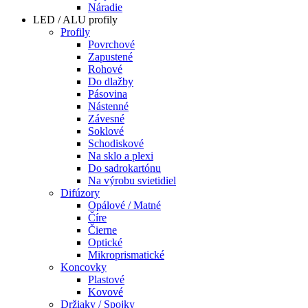
Náradie
LED / ALU profily
Profily
Povrchové
Zapustené
Rohové
Do dlažby
Pásovina
Nástenné
Závesné
Soklové
Schodiskové
Na sklo a plexi
Do sadrokartónu
Na výrobu svietidiel
Difúzory
Opálové / Matné
Číre
Čierne
Optické
Mikroprismatické
Koncovky
Plastové
Kovové
Držiaky / Spojky