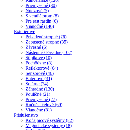
Kancelárske (120)
Priemyselné (30)
Núdzové (5)
S ventilátorom (8)
Pre rast rastlín (6)
Vianočné (140)
Exteriérové
Prisadené stropné (76)
Zapustené stropné (35)
Závesné (6)
Nástenné / Fasádne (102)
Stĺpikové (10)
Pochôdzne (8)
Reflektorové (64)
Senzorové (46)
Batériové (31)
Solárne (24)
Záhradné (130)
Pouličné (21)
Priemyselné (27)
Ručné a čelové (69)
Vianočné (81)
Príslušenstvo
Koľajnicové systémy (82)
Magnetické systémy (18)