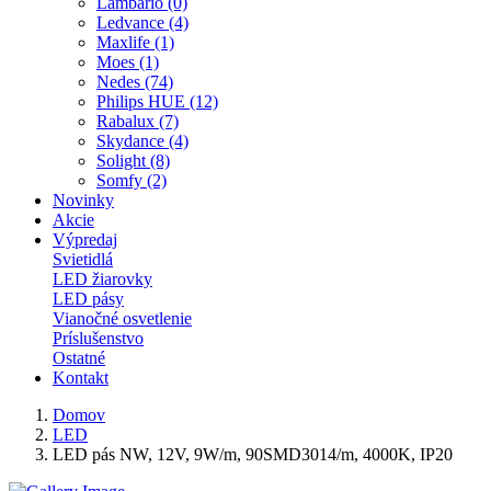
Lambario (0)
Ledvance (4)
Maxlife (1)
Moes (1)
Nedes (74)
Philips HUE (12)
Rabalux (7)
Skydance (4)
Solight (8)
Somfy (2)
Novinky
Akcie
Výpredaj
Svietidlá
LED žiarovky
LED pásy
Vianočné osvetlenie
Príslušenstvo
Ostatné
Kontakt
Domov
LED
LED pás NW, 12V, 9W/m, 90SMD3014/m, 4000K, IP20