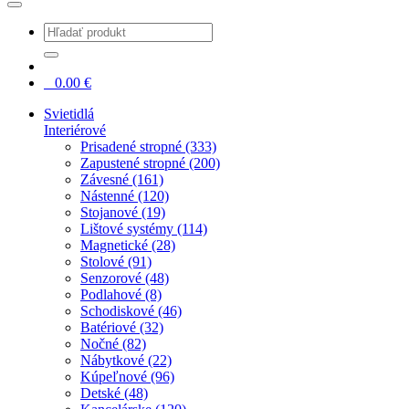
0
0.00
€
Svietidlá
Interiérové
Prisadené stropné (333)
Zapustené stropné (200)
Závesné (161)
Nástenné (120)
Stojanové (19)
Lištové systémy (114)
Magnetické (28)
Stolové (91)
Senzorové (48)
Podlahové (8)
Schodiskové (46)
Batériové (32)
Nočné (82)
Nábytkové (22)
Kúpeľnové (96)
Detské (48)