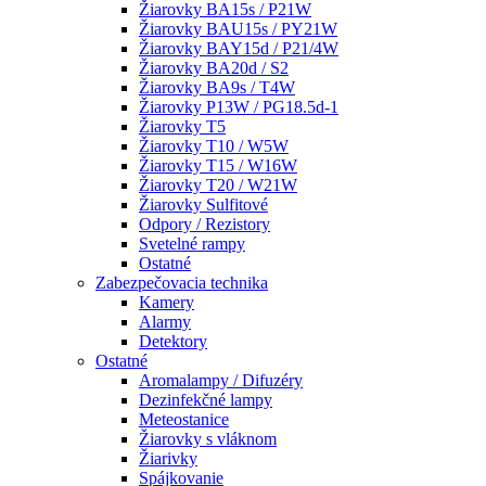
Žiarovky BA15s / P21W
Žiarovky BAU15s / PY21W
Žiarovky BAY15d / P21/4W
Žiarovky BA20d / S2
Žiarovky BA9s / T4W
Žiarovky P13W / PG18.5d-1
Žiarovky T5
Žiarovky T10 / W5W
Žiarovky T15 / W16W
Žiarovky T20 / W21W
Žiarovky Sulfitové
Odpory / Rezistory
Svetelné rampy
Ostatné
Zabezpečovacia technika
Kamery
Alarmy
Detektory
Ostatné
Aromalampy / Difuzéry
Dezinfekčné lampy
Meteostanice
Žiarovky s vláknom
Žiarivky
Spájkovanie