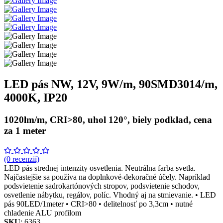
LED pás NW, 12V, 9W/m, 90SMD3014/m,
4000K, IP20
1020lm/m, CRI>80, uhol 120°, biely podklad, cena
za 1 meter
(0 recenzií)
LED pás strednej intenzity osvetlenia. Neutrálna farba svetla.
Najčastejšie sa používa na doplnkové-dekoračné účely. Napríklad
podsvietenie sadrokartónových stropov, podsvietenie schodov,
osvetlenie nábytku, regálov, políc. Vhodný aj na stmievanie. • LED
pás 90LED/1meter • CRI>80 • delitelnosť po 3,3cm • nutné
chladenie ALU profilom
SKU
: 6363