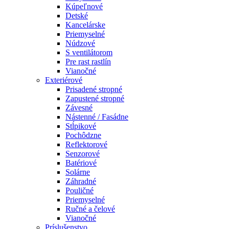
Kúpeľnové
Detské
Kancelárske
Priemyselné
Núdzové
S ventilátorom
Pre rast rastlín
Vianočné
Exteriérové
Prisadené stropné
Zapustené stropné
Závesné
Nástenné / Fasádne
Stĺpikové
Pochôdzne
Reflektorové
Senzorové
Batériové
Solárne
Záhradné
Pouličné
Priemyselné
Ručné a čelové
Vianočné
Príslušenstvo