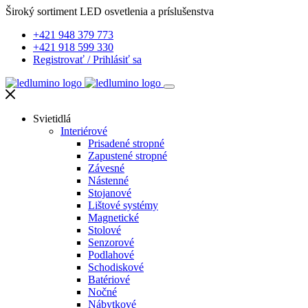
Široký sortiment LED osvetlenia a príslušenstva
+421 948 379 773
+421 918 599 330
Registrovať
/
Prihlásiť sa
Svietidlá
Interiérové
Prisadené stropné
Zapustené stropné
Závesné
Nástenné
Stojanové
Lištové systémy
Magnetické
Stolové
Senzorové
Podlahové
Schodiskové
Batériové
Nočné
Nábytkové