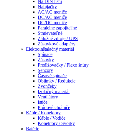
Na DIN lištu
Nabíjačky
AC/AC meniče
DC/AC meniče
DC/DC meniče
Paralelne zapojiteľné
Stmievateľné
Záložné zdroje / UPS
Zásuvkové adaptéry
Elektroinštalačný materiál
Spínače
Zásuvky
Predlžovačky / Flexo šnúry
Senzory
Časové spínače
Objímky / Redukcie
Zvončeky
Izolačný materiál
Ventilátory
Ističe
Prúdové chrániče
Káble / Konektory
Káble / Vodiče
Konektory / Svorky
Batérie