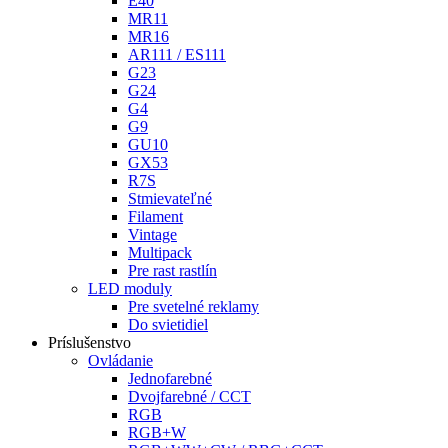
E40
MR11
MR16
AR111 / ES111
G23
G24
G4
G9
GU10
GX53
R7S
Stmievateľné
Filament
Vintage
Multipack
Pre rast rastlín
LED moduly
Pre svetelné reklamy
Do svietidiel
Príslušenstvo
Ovládanie
Jednofarebné
Dvojfarebné / CCT
RGB
RGB+W