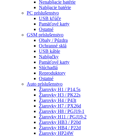
Nenabíjacie batérie
Nabíjacie batérie
PC príslušenstvo
USB kľúče
Pamäťové karty
Ostatné
GSM príslušenstvo
Obaly / Púzdra
Ochranné sklá
USB káble
Nabíjačky
Pamäťové karty
Slúchadlá
Reproduktory
Ostatné
Auto príslušenstvo
Žiarovky H1 / P14.5s
Žiarovky H3 / PK22s
Žiarovky H4 / P43t
Žiarovky H7 / PX26d
Žiarovky H8 / PGJ19-1
Žiarovky H11 / PGJ19-2
Žiarovky HB3 / P20d
Žiarovky HB4 / P22d
Žiarovky HP24W