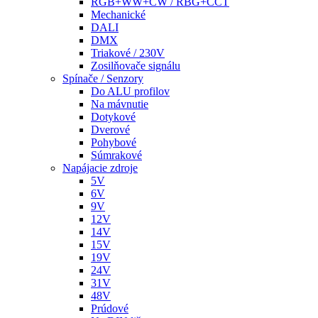
RGB+WW+CW / RBG+CCT
Mechanické
DALI
DMX
Triakové / 230V
Zosilňovače signálu
Spínače / Senzory
Do ALU profilov
Na mávnutie
Dotykové
Dverové
Pohybové
Súmrakové
Napájacie zdroje
5V
6V
9V
12V
14V
15V
19V
24V
31V
48V
Prúdové