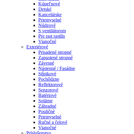
Kúpeľnové
Detské
Kancelárske
Priemyselné
Núdzové
S ventilátorom
Pre rast rastlín
Vianočné
Exteriérové
Prisadené stropné
Zapustené stropné
Závesné
Nástenné / Fasádne
Stĺpikové
Pochôdzne
Reflektorové
Senzorové
Batériové
Solárne
Záhradné
Pouličné
Priemyselné
Ručné a čelové
Vianočné
Príslušenstvo