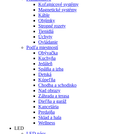
Koľajnicové systémy
Magnetické systémy
Káble
Objímky
Stropné rozety
Tienidlá
Úchyty
Ovládanie
Podľa miestností
Obývačka
Kuchyňa
Jedáleň
Spálňa a izba
Detská
Kúpeľňa
Chodba a schodisko
Nad obrazy
Záhrada a terasa
Dieľňa a garáž
Kancelária
Predajňa
Sklad a hala
Wellness
LED
LED pásy