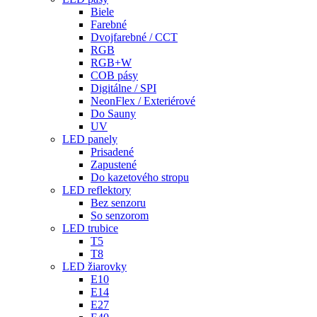
Biele
Farebné
Dvojfarebné / CCT
RGB
RGB+W
COB pásy
Digitálne / SPI
NeonFlex / Exteriérové
Do Sauny
UV
LED panely
Prisadené
Zapustené
Do kazetového stropu
LED reflektory
Bez senzoru
So senzorom
LED trubice
T5
T8
LED žiarovky
E10
E14
E27