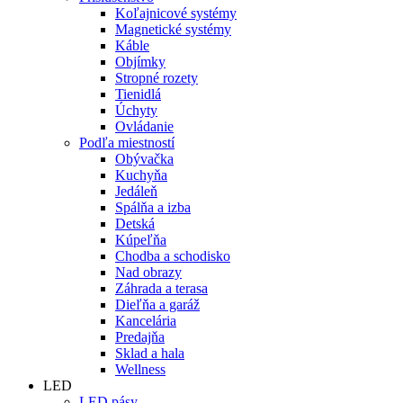
Koľajnicové systémy
Magnetické systémy
Káble
Objímky
Stropné rozety
Tienidlá
Úchyty
Ovládanie
Podľa miestností
Obývačka
Kuchyňa
Jedáleň
Spálňa a izba
Detská
Kúpeľňa
Chodba a schodisko
Nad obrazy
Záhrada a terasa
Dieľňa a garáž
Kancelária
Predajňa
Sklad a hala
Wellness
LED
LED pásy