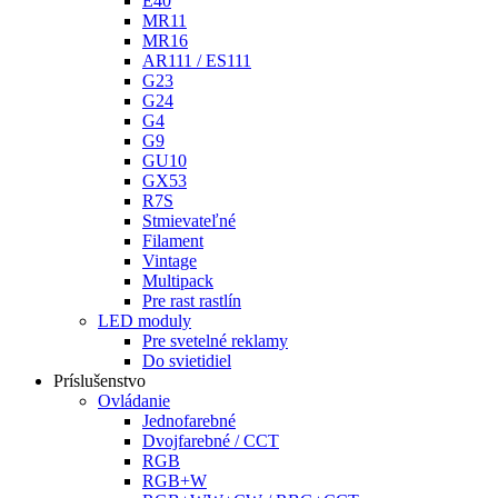
E40
MR11
MR16
AR111 / ES111
G23
G24
G4
G9
GU10
GX53
R7S
Stmievateľné
Filament
Vintage
Multipack
Pre rast rastlín
LED moduly
Pre svetelné reklamy
Do svietidiel
Príslušenstvo
Ovládanie
Jednofarebné
Dvojfarebné / CCT
RGB
RGB+W