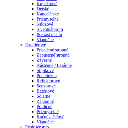
Kúpeľnové
Detské
Kancelárske
Priemyselné
Núdzové
S ventilátorom
Pre rast rastlín
Vianočné
Exteriérové
Prisadené stropné
Zapustené stropné
Závesné
Nástenné / Fasádne
Stĺpikové
Pochôdzne
Reflektorové
Senzorové
Batériové
Solárne
Záhradné
Pouličné
Priemyselné
Ručné a čelové
Vianočné
Príslušenstvo