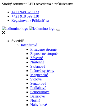
Široký sortiment LED osvetlenia a príslušenstva
+421 948 379 773
+421 918 599 330
Registrovať
/
Prihlásiť sa
Svietidlá
Interiérové
Prisadené stropné
Zapustené stropné
Závesné
Nástenné
Stojanové
Lištové systémy
Magnetické
Stolové
Senzorové
Podlahové
Schodiskové
Batériové
Nočné
Nábytkové