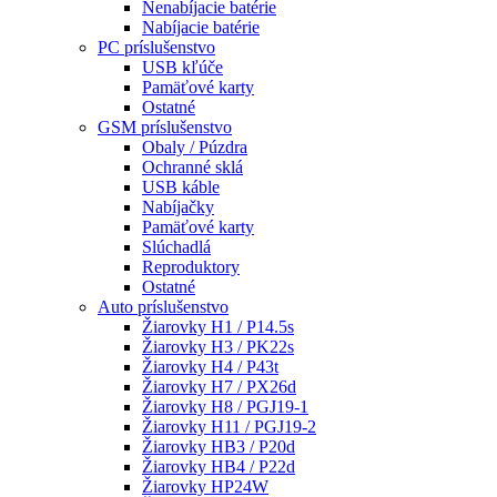
Nenabíjacie batérie
Nabíjacie batérie
PC príslušenstvo
USB kľúče
Pamäťové karty
Ostatné
GSM príslušenstvo
Obaly / Púzdra
Ochranné sklá
USB káble
Nabíjačky
Pamäťové karty
Slúchadlá
Reproduktory
Ostatné
Auto príslušenstvo
Žiarovky H1 / P14.5s
Žiarovky H3 / PK22s
Žiarovky H4 / P43t
Žiarovky H7 / PX26d
Žiarovky H8 / PGJ19-1
Žiarovky H11 / PGJ19-2
Žiarovky HB3 / P20d
Žiarovky HB4 / P22d
Žiarovky HP24W