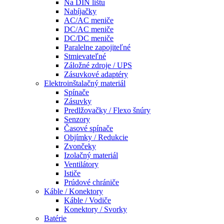
Na DIN lištu
Nabíjačky
AC/AC meniče
DC/AC meniče
DC/DC meniče
Paralelne zapojiteľné
Stmievateľné
Záložné zdroje / UPS
Zásuvkové adaptéry
Elektroinštalačný materiál
Spínače
Zásuvky
Predlžovačky / Flexo šnúry
Senzory
Časové spínače
Objímky / Redukcie
Zvončeky
Izolačný materiál
Ventilátory
Ističe
Prúdové chrániče
Káble / Konektory
Káble / Vodiče
Konektory / Svorky
Batérie