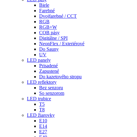
Biele
Farebné
Dvojfarebné / CCT
RGB
RGB+W
COB pásy
Digitálne / SPI
NeonFlex / Exteriérové
Do Sauny
UV
LED panely
Prisadené
Zapustené
Do kazetového stropu
LED reflektory
Bez senzoru
So senzorom
LED trubice
T5
T8
LED žiarovky
E10
E14
E27