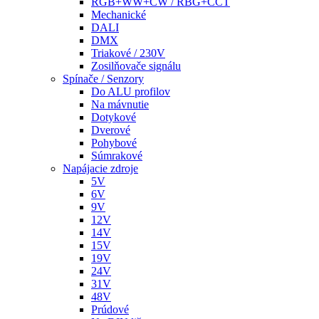
RGB+WW+CW / RBG+CCT
Mechanické
DALI
DMX
Triakové / 230V
Zosilňovače signálu
Spínače / Senzory
Do ALU profilov
Na mávnutie
Dotykové
Dverové
Pohybové
Súmrakové
Napájacie zdroje
5V
6V
9V
12V
14V
15V
19V
24V
31V
48V
Prúdové