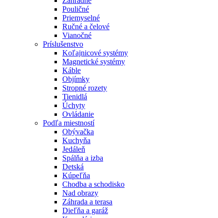
Záhradné
Pouličné
Priemyselné
Ručné a čelové
Vianočné
Príslušenstvo
Koľajnicové systémy
Magnetické systémy
Káble
Objímky
Stropné rozety
Tienidlá
Úchyty
Ovládanie
Podľa miestností
Obývačka
Kuchyňa
Jedáleň
Spálňa a izba
Detská
Kúpeľňa
Chodba a schodisko
Nad obrazy
Záhrada a terasa
Dieľňa a garáž