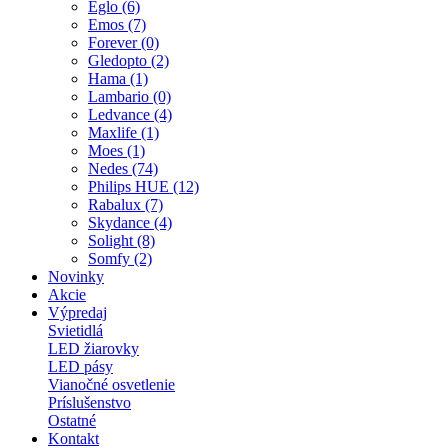
Eglo (6)
Emos (7)
Forever (0)
Gledopto (2)
Hama (1)
Lambario (0)
Ledvance (4)
Maxlife (1)
Moes (1)
Nedes (74)
Philips HUE (12)
Rabalux (7)
Skydance (4)
Solight (8)
Somfy (2)
Novinky
Akcie
Výpredaj
Svietidlá
LED žiarovky
LED pásy
Vianočné osvetlenie
Príslušenstvo
Ostatné
Kontakt