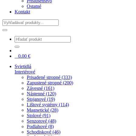
Príslušenstvo
Ostatné
Kontakt
Hladať
0
0.00
€
Svietidlá
Interiérové
Prisadené stropné (333)
Zapustené stropné (200)
Závesné (161)
Nástenné (120)
Stojanové (19)
Lištové systémy (114)
Magnetické (28)
Stolové (91)
Senzorové (48)
Podlahové (8)
Schodiskové (46)