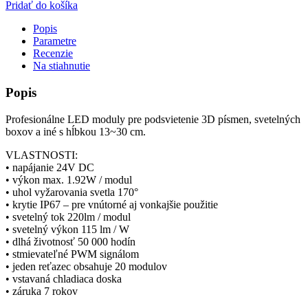
Pridať do košíka
Popis
Parametre
Recenzie
Na stiahnutie
Popis
Profesionálne LED moduly pre podsvietenie 3D písmen, svetelných
boxov a iné s hĺbkou 13~30 cm.
VLASTNOSTI:
• napájanie 24V DC
• výkon max. 1.92W / modul
• uhol vyžarovania svetla 170°
• krytie IP67 – pre vnútorné aj vonkajšie použitie
• svetelný tok 220lm / modul
• svetelný výkon 115 lm / W
• dlhá životnosť 50 000 hodín
• stmievateľné PWM signálom
• jeden reťazec obsahuje 20 modulov
• vstavaná chladiaca doska
• záruka 7 rokov