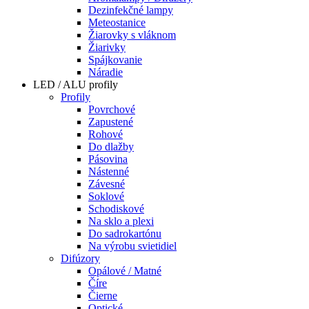
Dezinfekčné lampy
Meteostanice
Žiarovky s vláknom
Žiarivky
Spájkovanie
Náradie
LED / ALU profily
Profily
Povrchové
Zapustené
Rohové
Do dlažby
Pásovina
Nástenné
Závesné
Soklové
Schodiskové
Na sklo a plexi
Do sadrokartónu
Na výrobu svietidiel
Difúzory
Opálové / Matné
Číre
Čierne
Optické