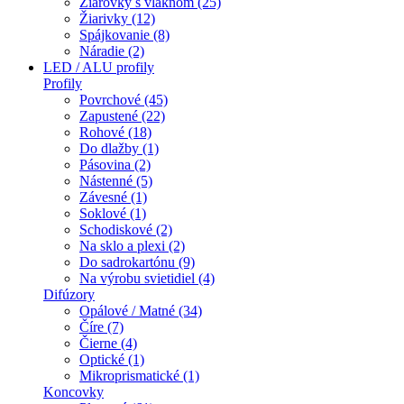
Žiarovky s vláknom (25)
Žiarivky (12)
Spájkovanie (8)
Náradie (2)
LED / ALU profily
Profily
Povrchové (45)
Zapustené (22)
Rohové (18)
Do dlažby (1)
Pásovina (2)
Nástenné (5)
Závesné (1)
Soklové (1)
Schodiskové (2)
Na sklo a plexi (2)
Do sadrokartónu (9)
Na výrobu svietidiel (4)
Difúzory
Opálové / Matné (34)
Číre (7)
Čierne (4)
Optické (1)
Mikroprismatické (1)
Koncovky