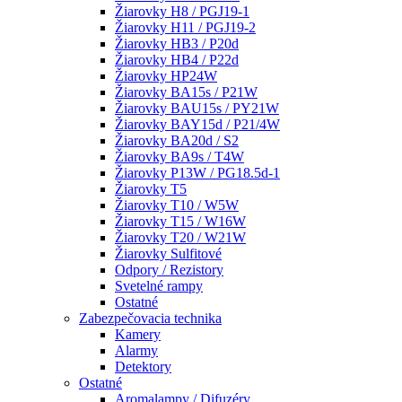
Žiarovky H8 / PGJ19-1
Žiarovky H11 / PGJ19-2
Žiarovky HB3 / P20d
Žiarovky HB4 / P22d
Žiarovky HP24W
Žiarovky BA15s / P21W
Žiarovky BAU15s / PY21W
Žiarovky BAY15d / P21/4W
Žiarovky BA20d / S2
Žiarovky BA9s / T4W
Žiarovky P13W / PG18.5d-1
Žiarovky T5
Žiarovky T10 / W5W
Žiarovky T15 / W16W
Žiarovky T20 / W21W
Žiarovky Sulfitové
Odpory / Rezistory
Svetelné rampy
Ostatné
Zabezpečovacia technika
Kamery
Alarmy
Detektory
Ostatné
Aromalampy / Difuzéry