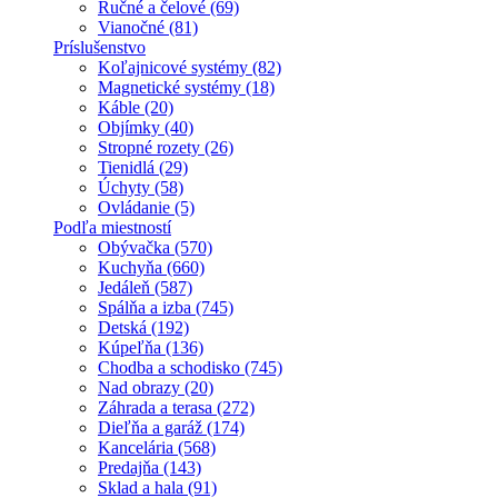
Ručné a čelové (69)
Vianočné (81)
Príslušenstvo
Koľajnicové systémy (82)
Magnetické systémy (18)
Káble (20)
Objímky (40)
Stropné rozety (26)
Tienidlá (29)
Úchyty (58)
Ovládanie (5)
Podľa miestností
Obývačka (570)
Kuchyňa (660)
Jedáleň (587)
Spálňa a izba (745)
Detská (192)
Kúpeľňa (136)
Chodba a schodisko (745)
Nad obrazy (20)
Záhrada a terasa (272)
Dieľňa a garáž (174)
Kancelária (568)
Predajňa (143)
Sklad a hala (91)