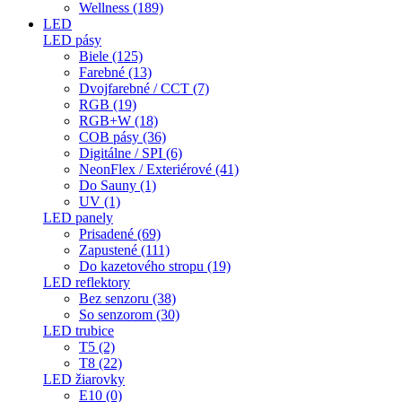
Wellness (189)
LED
LED pásy
Biele (125)
Farebné (13)
Dvojfarebné / CCT (7)
RGB (19)
RGB+W (18)
COB pásy (36)
Digitálne / SPI (6)
NeonFlex / Exteriérové (41)
Do Sauny (1)
UV (1)
LED panely
Prisadené (69)
Zapustené (111)
Do kazetového stropu (19)
LED reflektory
Bez senzoru (38)
So senzorom (30)
LED trubice
T5 (2)
T8 (22)
LED žiarovky
E10 (0)