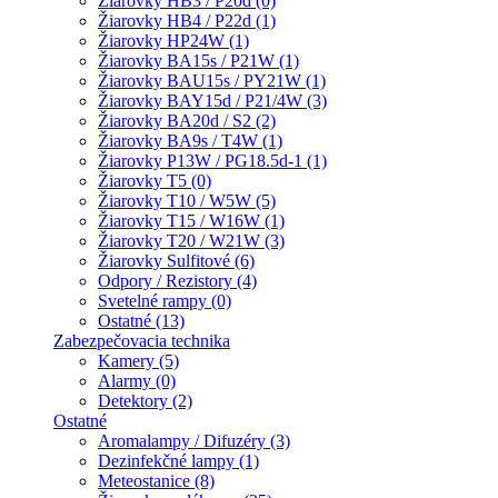
Žiarovky HB3 / P20d (0)
Žiarovky HB4 / P22d (1)
Žiarovky HP24W (1)
Žiarovky BA15s / P21W (1)
Žiarovky BAU15s / PY21W (1)
Žiarovky BAY15d / P21/4W (3)
Žiarovky BA20d / S2 (2)
Žiarovky BA9s / T4W (1)
Žiarovky P13W / PG18.5d-1 (1)
Žiarovky T5 (0)
Žiarovky T10 / W5W (5)
Žiarovky T15 / W16W (1)
Žiarovky T20 / W21W (3)
Žiarovky Sulfitové (6)
Odpory / Rezistory (4)
Svetelné rampy (0)
Ostatné (13)
Zabezpečovacia technika
Kamery (5)
Alarmy (0)
Detektory (2)
Ostatné
Aromalampy / Difuzéry (3)
Dezinfekčné lampy (1)
Meteostanice (8)