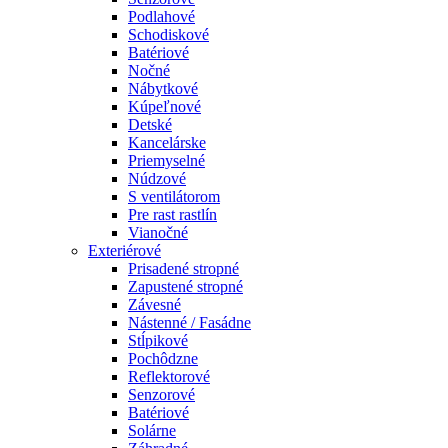
Podlahové
Schodiskové
Batériové
Nočné
Nábytkové
Kúpeľnové
Detské
Kancelárske
Priemyselné
Núdzové
S ventilátorom
Pre rast rastlín
Vianočné
Exteriérové
Prisadené stropné
Zapustené stropné
Závesné
Nástenné / Fasádne
Stĺpikové
Pochôdzne
Reflektorové
Senzorové
Batériové
Solárne