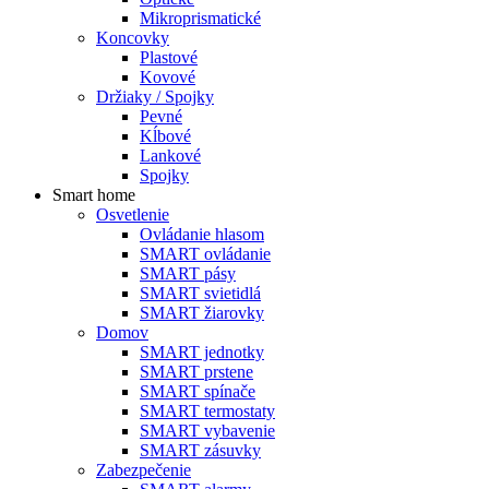
Mikroprismatické
Koncovky
Plastové
Kovové
Držiaky / Spojky
Pevné
Kĺbové
Lankové
Spojky
Smart home
Osvetlenie
Ovládanie hlasom
SMART ovládanie
SMART pásy
SMART svietidlá
SMART žiarovky
Domov
SMART jednotky
SMART prstene
SMART spínače
SMART termostaty
SMART vybavenie
SMART zásuvky
Zabezpečenie