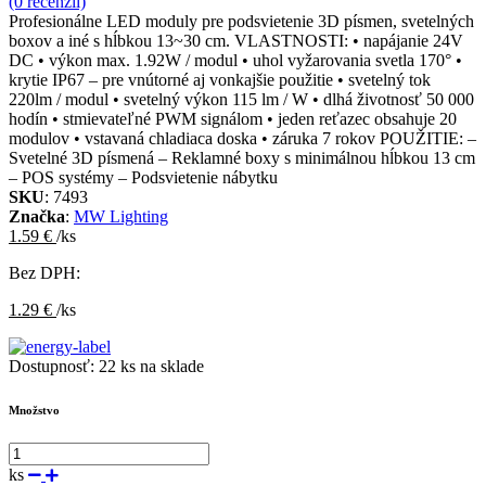
(0 recenzií)
Profesionálne LED moduly pre podsvietenie 3D písmen, svetelných
boxov a iné s hĺbkou 13~30 cm. VLASTNOSTI: • napájanie 24V
DC • výkon max. 1.92W / modul • uhol vyžarovania svetla 170° •
krytie IP67 – pre vnútorné aj vonkajšie použitie • svetelný tok
220lm / modul • svetelný výkon 115 lm / W • dlhá životnosť 50 000
hodín • stmievateľné PWM signálom • jeden reťazec obsahuje 20
modulov • vstavaná chladiaca doska • záruka 7 rokov POUŽITIE: –
Svetelné 3D písmená – Reklamné boxy s minimálnou hĺbkou 13 cm
– POS systémy – Podsvietenie nábytku
SKU
: 7493
Značka
:
MW Lighting
1.59 €
/ks
Bez DPH:
1.29 €
/ks
Dostupnosť:
22 ks na sklade
Množstvo
ks