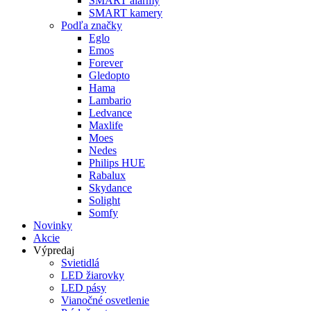
SMART alarmy
SMART kamery
Podľa značky
Eglo
Emos
Forever
Gledopto
Hama
Lambario
Ledvance
Maxlife
Moes
Nedes
Philips HUE
Rabalux
Skydance
Solight
Somfy
Novinky
Akcie
Výpredaj
Svietidlá
LED žiarovky
LED pásy
Vianočné osvetlenie