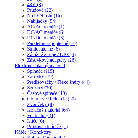
48V (8)
Prúdové (22)
Na DIN lištu (16)
Nabíjačky (54)
AC/AC meniče (1)
DC/AC meniče (6)
DC/DC meniče (5)
Paralelne zapojiteľné (10)
Stmievateľné (6)
Záložné zdroje / UPS (3)
Zásuvkové adaptéry (26)
Elektroinštalačný materiál
Spínače (115)
Zásuvky (79)
Predlžovačky / Flexo šnúry (44)
Senzory (30)
Časové spínače (10)
Objímky / Redukcie (30)
Zvončeky (8)
Izolačný materiál (64)
Ventilátory (1)
Ističe (0)
Prúdové chrániče (1)
Káble / Konektory
Káble / Vodiče (45)