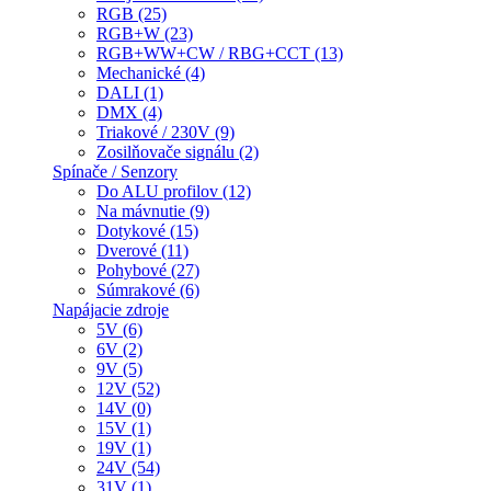
RGB (25)
RGB+W (23)
RGB+WW+CW / RBG+CCT (13)
Mechanické (4)
DALI (1)
DMX (4)
Triakové / 230V (9)
Zosilňovače signálu (2)
Spínače / Senzory
Do ALU profilov (12)
Na mávnutie (9)
Dotykové (15)
Dverové (11)
Pohybové (27)
Súmrakové (6)
Napájacie zdroje
5V (6)
6V (2)
9V (5)
12V (52)
14V (0)
15V (1)
19V (1)
24V (54)
31V (1)