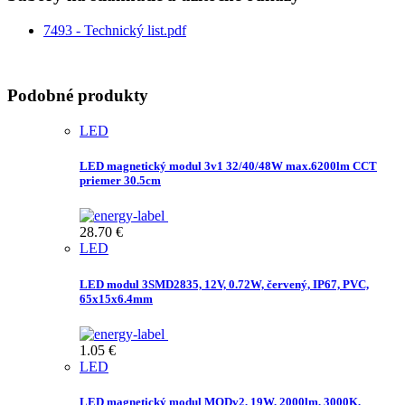
7493 - Technický list.pdf
Podobné produkty
LED
LED magnetický modul 3v1 32/40/48W max.6200lm CCT
priemer 30.5cm
28.70
€
LED
LED modul 3SMD2835, 12V, 0.72W, červený, IP67, PVC,
65x15x6.4mm
1.05
€
LED
LED magnetický modul MODv2, 19W, 2000lm, 3000K,