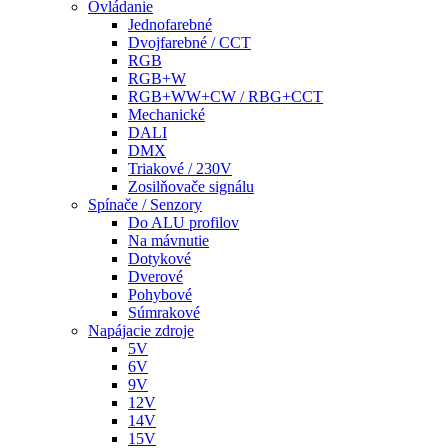
Ovládanie
Jednofarebné
Dvojfarebné / CCT
RGB
RGB+W
RGB+WW+CW / RBG+CCT
Mechanické
DALI
DMX
Triakové / 230V
Zosilňovače signálu
Spínače / Senzory
Do ALU profilov
Na mávnutie
Dotykové
Dverové
Pohybové
Súmrakové
Napájacie zdroje
5V
6V
9V
12V
14V
15V