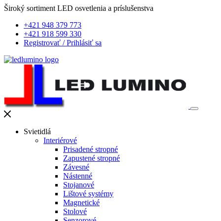
Široký sortiment LED osvetlenia a príslušenstva
+421 948 379 773
+421 918 599 330
Registrovať
/
Prihlásiť sa
Svietidlá
Interiérové
Prisadené stropné
Zapustené stropné
Závesné
Nástenné
Stojanové
Lištové systémy
Magnetické
Stolové
Senzorové