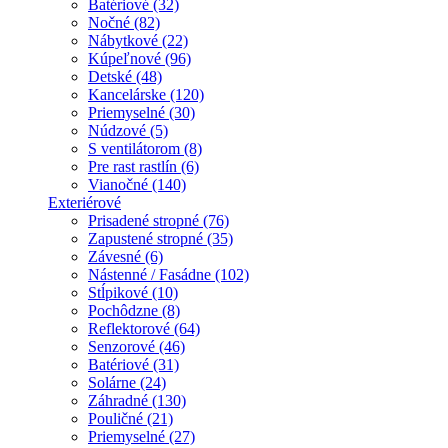
Batériové (32)
Nočné (82)
Nábytkové (22)
Kúpeľnové (96)
Detské (48)
Kancelárske (120)
Priemyselné (30)
Núdzové (5)
S ventilátorom (8)
Pre rast rastlín (6)
Vianočné (140)
Exteriérové
Prisadené stropné (76)
Zapustené stropné (35)
Závesné (6)
Nástenné / Fasádne (102)
Stĺpikové (10)
Pochôdzne (8)
Reflektorové (64)
Senzorové (46)
Batériové (31)
Solárne (24)
Záhradné (130)
Pouličné (21)
Priemyselné (27)