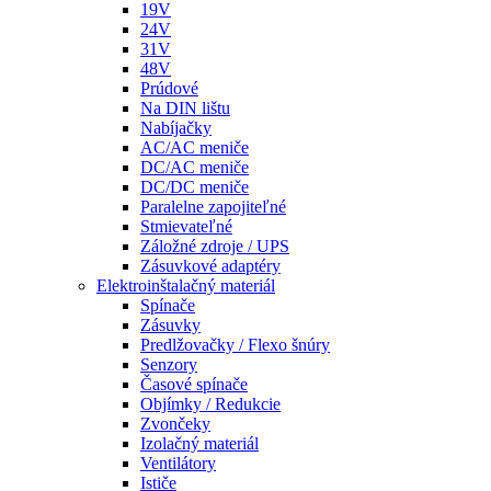
19V
24V
31V
48V
Prúdové
Na DIN lištu
Nabíjačky
AC/AC meniče
DC/AC meniče
DC/DC meniče
Paralelne zapojiteľné
Stmievateľné
Záložné zdroje / UPS
Zásuvkové adaptéry
Elektroinštalačný materiál
Spínače
Zásuvky
Predlžovačky / Flexo šnúry
Senzory
Časové spínače
Objímky / Redukcie
Zvončeky
Izolačný materiál
Ventilátory
Ističe