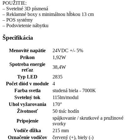
POUŽITIE:
– Svetelné 3D písmená
– Reklamné boxy s minimálnou hĺbkou 13 cm
– POS systémy
– Podsvietenie nábytku
Špecifikácia
Menovité napätie
24VDC +/- 5%
Príkon
1,92W
Spotreba energie
38,4W
reťaz
Typ LED
2835
Počet diód v module
4
Farba svetla
studená biela - 7000K
Svetelný tok
115lm/modul
Uhol vyžarovania
170°
Životnosť
50 tisíc hodín
spájkovanie / skrutkové a pružinové
Pripojenie
svorky
Vodiče dĺžka
215 mm
Označenie vodičov
červený (+), biely (-)