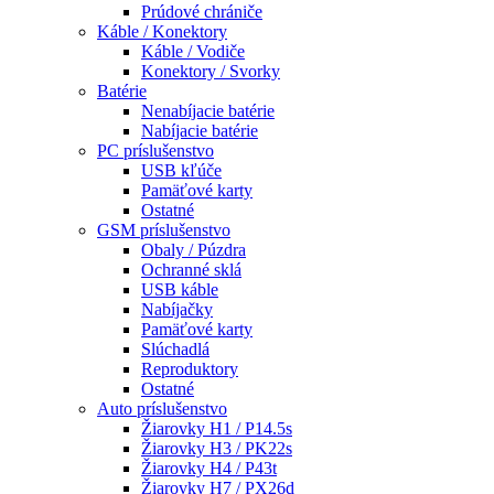
Prúdové chrániče
Káble / Konektory
Káble / Vodiče
Konektory / Svorky
Batérie
Nenabíjacie batérie
Nabíjacie batérie
PC príslušenstvo
USB kľúče
Pamäťové karty
Ostatné
GSM príslušenstvo
Obaly / Púzdra
Ochranné sklá
USB káble
Nabíjačky
Pamäťové karty
Slúchadlá
Reproduktory
Ostatné
Auto príslušenstvo
Žiarovky H1 / P14.5s
Žiarovky H3 / PK22s
Žiarovky H4 / P43t
Žiarovky H7 / PX26d