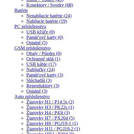
Konektory / Svorky (68)
Batérie
Nenabíjacie batérie (24)
Nabíjacie batérie (19)
PC príslušenstvo
USB kľúče (0)
Pamäťové karty (0)
Ostatné (5)
GSM príslušenstvo
Obaly / Púzdra (0)
Ochranné sklá (1)
USB káble (17)
Nabíjačky (24)
Pamäťové karty (3)
Slúchadlá (3)
Reproduktory (3)
Ostatné (3)
Auto príslušenstvo
Žiarovky H1 / P14.5s (2)
Žiarovky H3 / PK22s (1)
Žiarovky H4 / P43t (3)
Žiarovky H7 / PX26d (5)
Žiarovky H8 / PGJ19-1 (1)
Žiarovky H11 / PGJ19-2 (1)