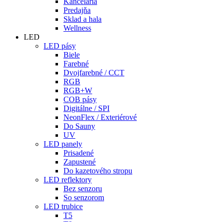
Kancelária
Predajňa
Sklad a hala
Wellness
LED
LED pásy
Biele
Farebné
Dvojfarebné / CCT
RGB
RGB+W
COB pásy
Digitálne / SPI
NeonFlex / Exteriérové
Do Sauny
UV
LED panely
Prisadené
Zapustené
Do kazetového stropu
LED reflektory
Bez senzoru
So senzorom
LED trubice
T5