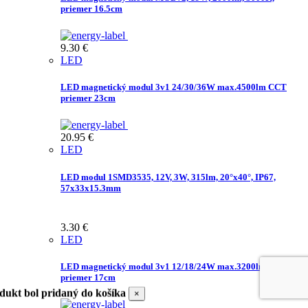
priemer 16.5cm
9.30
€
LED
LED magnetický modul 3v1 24/30/36W max.4500lm CCT
priemer 23cm
20.95
€
LED
LED modul 1SMD3535, 12V, 3W, 315lm, 20°x40°, IP67,
57x33x15.3mm
3.30
€
LED
LED magnetický modul 3v1 12/18/24W max.3200lm CCT
priemer 17cm
dukt bol pridaný do košíka
×