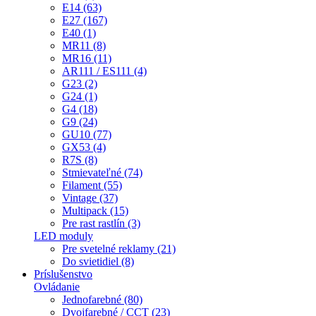
E14 (63)
E27 (167)
E40 (1)
MR11 (8)
MR16 (11)
AR111 / ES111 (4)
G23 (2)
G24 (1)
G4 (18)
G9 (24)
GU10 (77)
GX53 (4)
R7S (8)
Stmievateľné (74)
Filament (55)
Vintage (37)
Multipack (15)
Pre rast rastlín (3)
LED moduly
Pre svetelné reklamy (21)
Do svietidiel (8)
Príslušenstvo
Ovládanie
Jednofarebné (80)
Dvojfarebné / CCT (23)