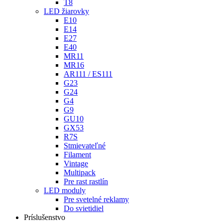
T8
LED žiarovky
E10
E14
E27
E40
MR11
MR16
AR111 / ES111
G23
G24
G4
G9
GU10
GX53
R7S
Stmievateľné
Filament
Vintage
Multipack
Pre rast rastlín
LED moduly
Pre svetelné reklamy
Do svietidiel
Príslušenstvo