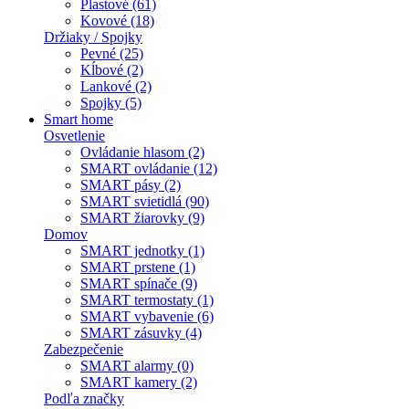
Plastové (61)
Kovové (18)
Držiaky / Spojky
Pevné (25)
Kĺbové (2)
Lankové (2)
Spojky (5)
Smart home
Osvetlenie
Ovládanie hlasom (2)
SMART ovládanie (12)
SMART pásy (2)
SMART svietidlá (90)
SMART žiarovky (9)
Domov
SMART jednotky (1)
SMART prstene (1)
SMART spínače (9)
SMART termostaty (1)
SMART vybavenie (6)
SMART zásuvky (4)
Zabezpečenie
SMART alarmy (0)
SMART kamery (2)
Podľa značky