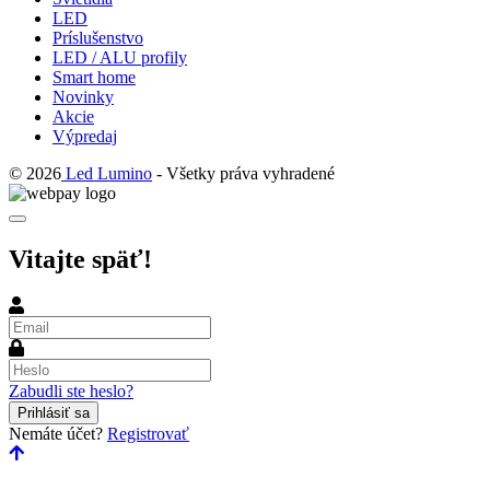
LED
Príslušenstvo
LED / ALU profily
Smart home
Novinky
Akcie
Výpredaj
© 2026
Led Lumino
- Všetky práva vyhradené
Vitajte späť!
Email
Heslo
Zabudli ste heslo?
Prihlásiť sa
Nemáte účet?
Registrovať