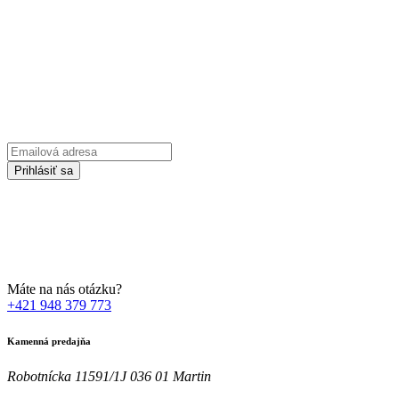
Prihláste sa na odber Newsletter-u
Emailová
adresa
Prihlásiť sa
Zadaním svojej emailovej adresy súhlasíte so spracúvaním Vašich
osobných údajov za účelom marketingu. Bližšie informácie nájdete
TU
Máte na nás otázku?
+421 948 379 773
Kamenná predajňa
Robotnícka 11591/1J 036 01 Martin