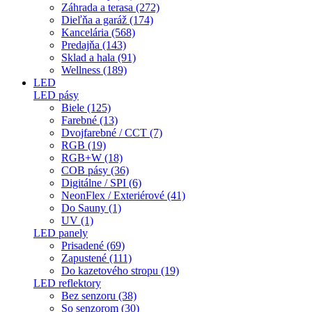
Záhrada a terasa (272)
Dieľňa a garáž (174)
Kancelária (568)
Predajňa (143)
Sklad a hala (91)
Wellness (189)
LED
LED pásy
Biele (125)
Farebné (13)
Dvojfarebné / CCT (7)
RGB (19)
RGB+W (18)
COB pásy (36)
Digitálne / SPI (6)
NeonFlex / Exteriérové (41)
Do Sauny (1)
UV (1)
LED panely
Prisadené (69)
Zapustené (111)
Do kazetového stropu (19)
LED reflektory
Bez senzoru (38)
So senzorom (30)