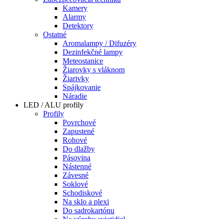
Kamery
Alarmy
Detektory
Ostatné
Aromalampy / Difuzéry
Dezinfekčné lampy
Meteostanice
Žiarovky s vláknom
Žiarivky
Spájkovanie
Náradie
LED / ALU profily
Profily
Povrchové
Zapustené
Rohové
Do dlažby
Pásovina
Nástenné
Závesné
Soklové
Schodiskové
Na sklo a plexi
Do sadrokartónu