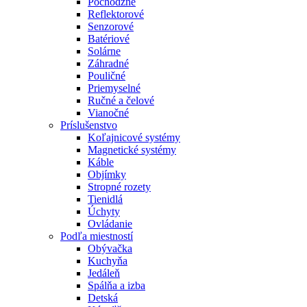
Pochôdzne
Reflektorové
Senzorové
Batériové
Solárne
Záhradné
Pouličné
Priemyselné
Ručné a čelové
Vianočné
Príslušenstvo
Koľajnicové systémy
Magnetické systémy
Káble
Objímky
Stropné rozety
Tienidlá
Úchyty
Ovládanie
Podľa miestností
Obývačka
Kuchyňa
Jedáleň
Spálňa a izba
Detská