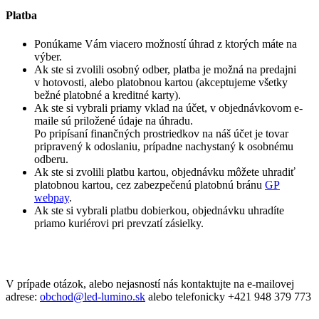
Platba
Ponúkame Vám viacero možností úhrad z ktorých máte na
výber.
Ak ste si zvolili osobný odber, platba je možná na predajni
v hotovosti, alebo platobnou kartou (akceptujeme všetky
bežné platobné a kreditné karty).
Ak ste si vybrali priamy vklad na účet, v objednávkovom e-
maile sú priložené údaje na úhradu.
Po pripísaní finančných prostriedkov na náš účet je tovar
pripravený k odoslaniu, prípadne nachystaný k osobnému
odberu.
Ak ste si zvolili platbu kartou, objednávku môžete uhradiť
platobnou kartou, cez zabezpečenú platobnú bránu
GP
webpay
.
Ak ste si vybrali platbu dobierkou, objednávku uhradíte
priamo kuriérovi pri prevzatí zásielky.
V prípade otázok, alebo nejasností nás kontaktujte na e-mailovej
adrese:
obchod@led-lumino.sk
alebo telefonicky +421 948 379 773