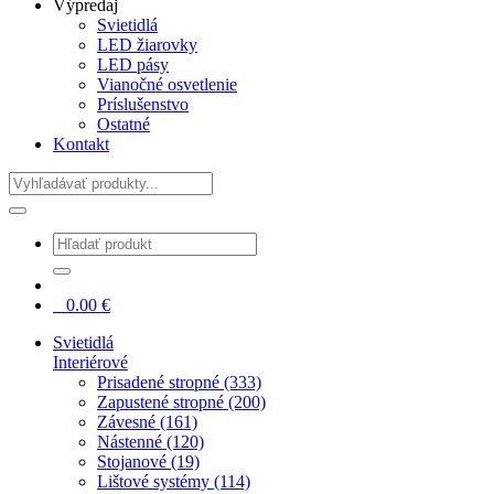
Výpredaj
Svietidlá
LED žiarovky
LED pásy
Vianočné osvetlenie
Príslušenstvo
Ostatné
Kontakt
Hladať
0
0.00
€
Svietidlá
Interiérové
Prisadené stropné (333)
Zapustené stropné (200)
Závesné (161)
Nástenné (120)
Stojanové (19)
Lištové systémy (114)