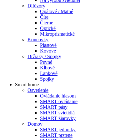
Na výrobu svietidiel
Difúzory
Opálové / Matné
Číre
Čierne
Optické
Mikroprismatické
Koncovky
Plastové
Kovové
Držiaky / Spojky
Pevné
Kĺbové
Lankové
Spojky
Smart home
Osvetlenie
Ovládanie hlasom
SMART ovládanie
SMART pásy
SMART svietidlá
SMART žiarovky
Domov
SMART jednotky
SMART prstene