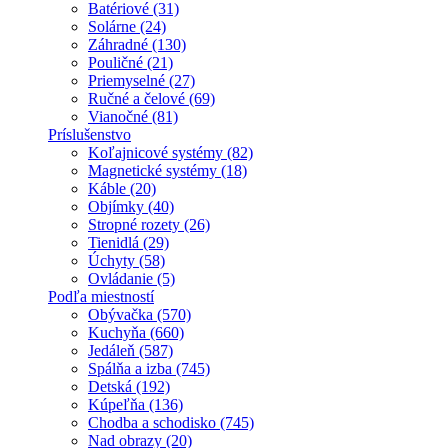
Batériové (31)
Solárne (24)
Záhradné (130)
Pouličné (21)
Priemyselné (27)
Ručné a čelové (69)
Vianočné (81)
Príslušenstvo
Koľajnicové systémy (82)
Magnetické systémy (18)
Káble (20)
Objímky (40)
Stropné rozety (26)
Tienidlá (29)
Úchyty (58)
Ovládanie (5)
Podľa miestností
Obývačka (570)
Kuchyňa (660)
Jedáleň (587)
Spálňa a izba (745)
Detská (192)
Kúpeľňa (136)
Chodba a schodisko (745)
Nad obrazy (20)