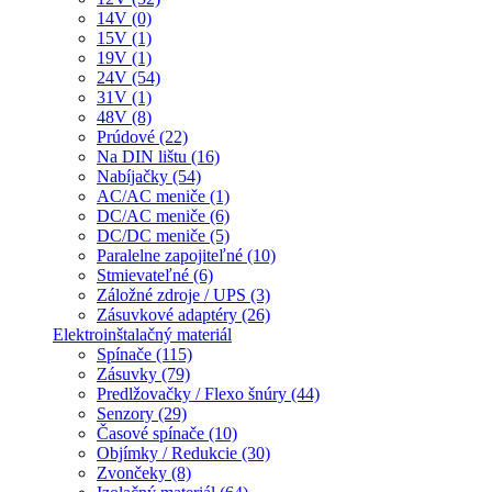
14V (0)
15V (1)
19V (1)
24V (54)
31V (1)
48V (8)
Prúdové (22)
Na DIN lištu (16)
Nabíjačky (54)
AC/AC meniče (1)
DC/AC meniče (6)
DC/DC meniče (5)
Paralelne zapojiteľné (10)
Stmievateľné (6)
Záložné zdroje / UPS (3)
Zásuvkové adaptéry (26)
Elektroinštalačný materiál
Spínače (115)
Zásuvky (79)
Predlžovačky / Flexo šnúry (44)
Senzory (29)
Časové spínače (10)
Objímky / Redukcie (30)
Zvončeky (8)