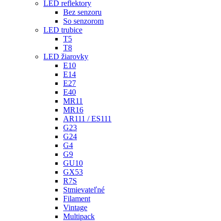
LED reflektory
Bez senzoru
So senzorom
LED trubice
T5
T8
LED žiarovky
E10
E14
E27
E40
MR11
MR16
AR111 / ES111
G23
G24
G4
G9
GU10
GX53
R7S
Stmievateľné
Filament
Vintage
Multipack