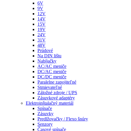
6V
9V
12V
14V
15V
19V
24V
31V
48V
Prúdové
Na DIN lištu
Nabíjačky
AC/AC meniče
DC/AC meniče
DC/DC meniče
Paralelne zapojiteľné
Stmievateľné
Záložné zdroje / UPS
Zásuvkové adaptéry
Elektroinštalačný materiál
Spínače
Zásuvky
Predlžovačky / Flexo šnúry
Senzory
Časové spínače