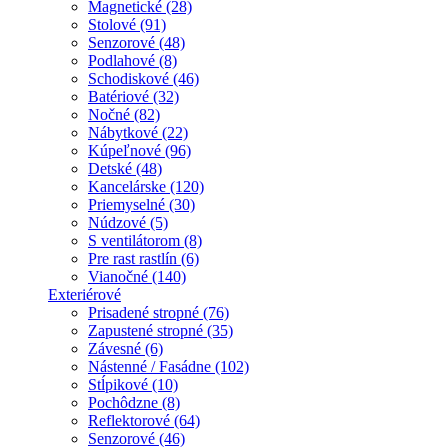
Magnetické (28)
Stolové (91)
Senzorové (48)
Podlahové (8)
Schodiskové (46)
Batériové (32)
Nočné (82)
Nábytkové (22)
Kúpeľnové (96)
Detské (48)
Kancelárske (120)
Priemyselné (30)
Núdzové (5)
S ventilátorom (8)
Pre rast rastlín (6)
Vianočné (140)
Exteriérové
Prisadené stropné (76)
Zapustené stropné (35)
Závesné (6)
Nástenné / Fasádne (102)
Stĺpikové (10)
Pochôdzne (8)
Reflektorové (64)
Senzorové (46)