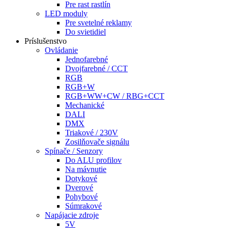
Pre rast rastlín
LED moduly
Pre svetelné reklamy
Do svietidiel
Príslušenstvo
Ovládanie
Jednofarebné
Dvojfarebné / CCT
RGB
RGB+W
RGB+WW+CW / RBG+CCT
Mechanické
DALI
DMX
Triakové / 230V
Zosilňovače signálu
Spínače / Senzory
Do ALU profilov
Na mávnutie
Dotykové
Dverové
Pohybové
Súmrakové
Napájacie zdroje
5V