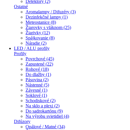
Detektory (2)
Ostatné
Aromalampy / Difuzéry (3)
Dezinfekčné lampy (1)
Meteostanice (8)
Žiarovky s vláknom (25)
Žiarivky (12)
Spájkovanie (8)
Náradie (2)
LED / ALU profily
Profily
Povrchové (45)
Zapustené (22)
Rohové (18)
Do dlažby (1)
Pásovina (2)
Nástenné (5)
Závesné (1)
Soklové (1)
Schodiskové (2)
Na sklo a plexi (2)
Do sadrokartónu (9)
Na výrobu svietidiel (4)
Difúzory
Opálové / Matné (34)