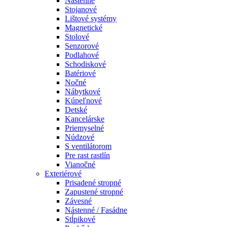
Nástenné
Stojanové
Lištové systémy
Magnetické
Stolové
Senzorové
Podlahové
Schodiskové
Batériové
Nočné
Nábytkové
Kúpeľnové
Detské
Kancelárske
Priemyselné
Núdzové
S ventilátorom
Pre rast rastlín
Vianočné
Exteriérové
Prisadené stropné
Zapustené stropné
Závesné
Nástenné / Fasádne
Stĺpikové