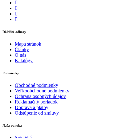
Dôležité odkazy
Mapa stránok
Články
O nás
Katalógy
Podmienky
Obchodné podmienky
Veľkoobchodné podmienky
Ochrana osobných údajov
Reklamačný poriadok
Doprava a platby
Odstúpenie od zmluvy
Naša ponuka
Svietidlá