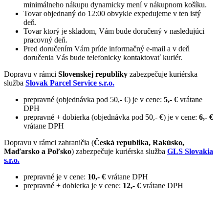
minimálneho nákupu dynamicky mení v nákupnom košíku.
Tovar objednaný do 12:00 obvykle expedujeme v ten istý
deň.
Tovar ktorý je skladom, Vám bude doručený v nasledujúci
pracovný deň.
Pred doručením Vám príde informačný e-mail a v deň
doručenia Vás bude telefonicky kontaktovať kuriér.
Dopravu v rámci
Slovenskej republiky
zabezpečuje kuriérska
služba
Slovak Parcel Service s.r.o.
prepravné (objednávka pod 50,- €) je v cene:
5,- €
vrátane
DPH
prepravné + dobierka (objednávka pod 50,- €) je v cene:
6,- €
vrátane DPH
Dopravu v rámci zahraničia (
Česká republika, Rakúsko,
Maďarsko a Poľsko
) zabezpečuje kuriérska služba
GLS Slovakia
s.r.o.
prepravné je v cene:
10,- €
vrátane DPH
prepravné + dobierka je v cene:
12,- €
vrátane DPH