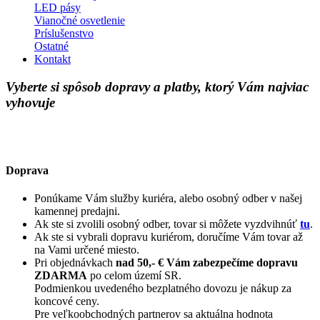
LED pásy
Vianočné osvetlenie
Príslušenstvo
Ostatné
Kontakt
Vyberte si spôsob dopravy a platby, ktorý Vám najviac
vyhovuje
Doprava
Ponúkame Vám služby kuriéra, alebo osobný odber v našej
kamennej predajni.
Ak ste si zvolili osobný odber, tovar si môžete vyzdvihnúť
tu
.
Ak ste si vybrali dopravu kuriérom, doručíme Vám tovar až
na Vami určené miesto.
Pri objednávkach
nad 50,- € Vám zabezpečíme dopravu
ZDARMA
po celom území SR.
Podmienkou uvedeného bezplatného dovozu je nákup za
koncové ceny.
Pre veľkoobchodných partnerov sa aktuálna hodnota