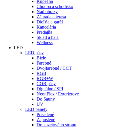
Kúpeľňa
Chodba a schodisko
Nad obrazy
Záhrada a terasa
Dieľňa a garáž
Kancelária
Predajňa
Sklad a hala
Wellness
LED
LED pásy
Biele
Farebné
Dvojfarebné / CCT
RGB
RGB+W
COB pásy
Digitálne / SPI
NeonFlex / Exteriérové
Do Sauny
UV
LED panely
Prisadené
Zapustené
Do kazetového stropu