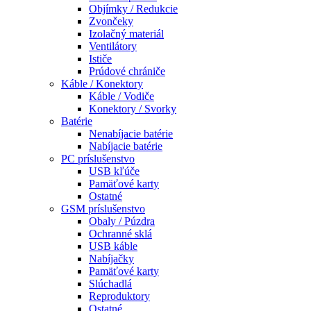
Objímky / Redukcie
Zvončeky
Izolačný materiál
Ventilátory
Ističe
Prúdové chrániče
Káble / Konektory
Káble / Vodiče
Konektory / Svorky
Batérie
Nenabíjacie batérie
Nabíjacie batérie
PC príslušenstvo
USB kľúče
Pamäťové karty
Ostatné
GSM príslušenstvo
Obaly / Púzdra
Ochranné sklá
USB káble
Nabíjačky
Pamäťové karty
Slúchadlá
Reproduktory
Ostatné