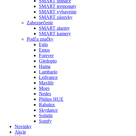
SMART spínače
SMART termostaty
SMART vybavenie
SMART zásuvky
Zabezpečenie
SMART alarmy
SMART kamery
Podľa značky
Eglo
Emos
Forever
Gledopto
Hama
Lambario
Ledvance
Maxlife
Moes
Nedes
Philips HUE
Rabalux
Skydance
Solight
Somfy
Novinky
Akcie