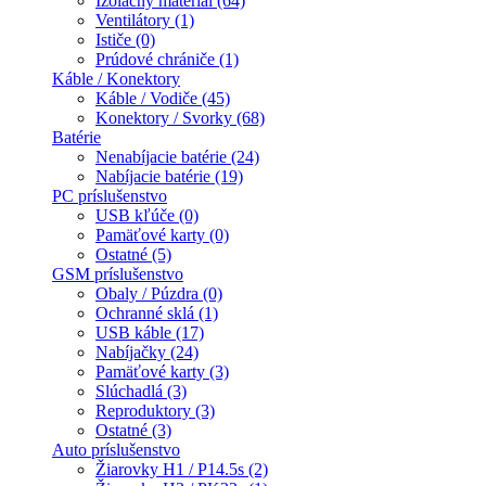
Izolačný materiál (64)
Ventilátory (1)
Ističe (0)
Prúdové chrániče (1)
Káble / Konektory
Káble / Vodiče (45)
Konektory / Svorky (68)
Batérie
Nenabíjacie batérie (24)
Nabíjacie batérie (19)
PC príslušenstvo
USB kľúče (0)
Pamäťové karty (0)
Ostatné (5)
GSM príslušenstvo
Obaly / Púzdra (0)
Ochranné sklá (1)
USB káble (17)
Nabíjačky (24)
Pamäťové karty (3)
Slúchadlá (3)
Reproduktory (3)
Ostatné (3)
Auto príslušenstvo
Žiarovky H1 / P14.5s (2)