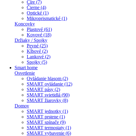
Číre (7)
Čierne (4)
Optické (1)
Mikroprismatické (1)
Koncovky
Plastové (61)
Kovové (18)
Držiaky / Spojky
Pevné (25)
Kĺbové (2)
Lankové (2)
Spojky (5)
Smart home
Osvetlenie
Ovládanie hlasom (2)
SMART ovládanie (12)
SMART pásy (2)
SMART svietidlá (90)
SMART žiarovky (8)
Domov
SMART jednotky (1)
SMART prstene (1)
SMART spínače (9)
SMART termostaty (1)
SMART vybavenie (6)