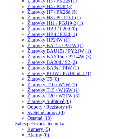
Žiarovky H3 / PK22s (1)
Žiarovky H4 / P43t (3)
Žiarovky H7 / PX26d (5)
Žiarovky H8 / PGJ19-1 (1)
Žiarovky H11 / PGJ19-2 (1)
Žiarovky HB3 / P20d (0)
Žiarovky HB4 / P22d (1)
Žiarovky HP24W (1)
Žiarovky BA15s / P21W (1)
Žiarovky BAU15s / PY21W (1)
Žiarovky BAY15d / P21/4W (3)
Žiarovky BA20d / S2 (2)
Žiarovky BA9s / T4W (1)
Žiarovky P13W / PG18.5d-1 (1)
Žiarovky T5 (0)
Žiarovky T10 / W5W (5)
Žiarovky T15 / W16W (1)
Žiarovky T20 / W21W (3)
Žiarovky Sulfitové (6)
Odpory / Rezistory (4)
Svetelné rampy (0)
Ostatné (13)
Zabezpečovacia technika
Kamery (5)
Alarmy (0)