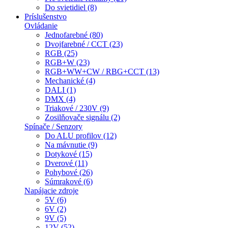
Do svietidiel (8)
Príslušenstvo
Ovládanie
Jednofarebné (80)
Dvojfarebné / CCT (23)
RGB (25)
RGB+W (23)
RGB+WW+CW / RBG+CCT (13)
Mechanické (4)
DALI (1)
DMX (4)
Triakové / 230V (9)
Zosilňovače signálu (2)
Spínače / Senzory
Do ALU profilov (12)
Na mávnutie (9)
Dotykové (15)
Dverové (11)
Pohybové (26)
Súmrakové (6)
Napájacie zdroje
5V (6)
6V (2)
9V (5)
12V (52)