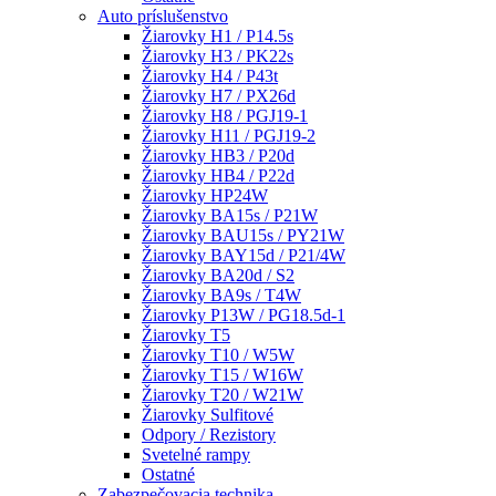
Auto príslušenstvo
Žiarovky H1 / P14.5s
Žiarovky H3 / PK22s
Žiarovky H4 / P43t
Žiarovky H7 / PX26d
Žiarovky H8 / PGJ19-1
Žiarovky H11 / PGJ19-2
Žiarovky HB3 / P20d
Žiarovky HB4 / P22d
Žiarovky HP24W
Žiarovky BA15s / P21W
Žiarovky BAU15s / PY21W
Žiarovky BAY15d / P21/4W
Žiarovky BA20d / S2
Žiarovky BA9s / T4W
Žiarovky P13W / PG18.5d-1
Žiarovky T5
Žiarovky T10 / W5W
Žiarovky T15 / W16W
Žiarovky T20 / W21W
Žiarovky Sulfitové
Odpory / Rezistory
Svetelné rampy
Ostatné
Zabezpečovacia technika