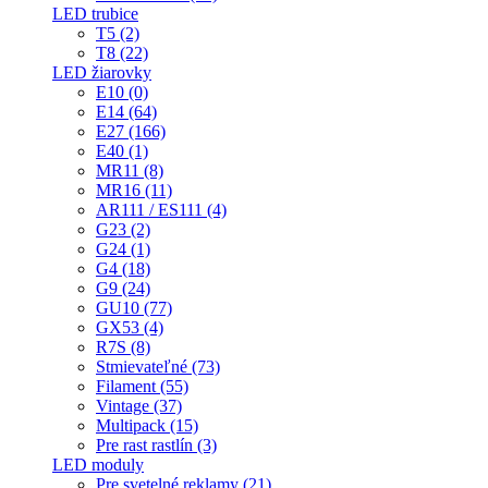
LED trubice
T5 (2)
T8 (22)
LED žiarovky
E10 (0)
E14 (64)
E27 (166)
E40 (1)
MR11 (8)
MR16 (11)
AR111 / ES111 (4)
G23 (2)
G24 (1)
G4 (18)
G9 (24)
GU10 (77)
GX53 (4)
R7S (8)
Stmievateľné (73)
Filament (55)
Vintage (37)
Multipack (15)
Pre rast rastlín (3)
LED moduly
Pre svetelné reklamy (21)