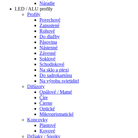
Náradie
LED / ALU profily
Profily
Povrchové
Zapustené
Rohové
Do dlažby
Pásovina
Nástenné
Závesné
Soklové
Schodiskové
Na sklo a plexi
Do sadrokartónu
Na výrobu svietidiel
Difúzory
Opálové / Matné
Číre
Čierne
Optické
Mikroprismatické
Koncovky
Plastové
Kovové
Držiaky / Spojky