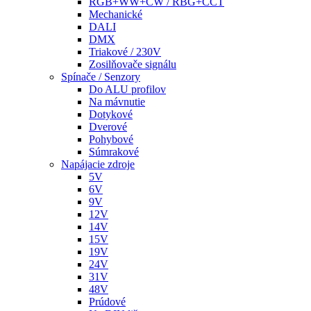
RGB+WW+CW / RBG+CCT
Mechanické
DALI
DMX
Triakové / 230V
Zosilňovače signálu
Spínače / Senzory
Do ALU profilov
Na mávnutie
Dotykové
Dverové
Pohybové
Súmrakové
Napájacie zdroje
5V
6V
9V
12V
14V
15V
19V
24V
31V
48V
Prúdové