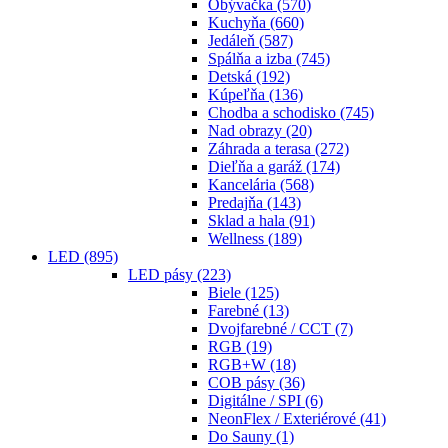
Obývačka
(570)
Kuchyňa
(660)
Jedáleň
(587)
Spálňa a izba
(745)
Detská
(192)
Kúpeľňa
(136)
Chodba a schodisko
(745)
Nad obrazy
(20)
Záhrada a terasa
(272)
Dieľňa a garáž
(174)
Kancelária
(568)
Predajňa
(143)
Sklad a hala
(91)
Wellness
(189)
LED
(895)
LED pásy
(223)
Biele
(125)
Farebné
(13)
Dvojfarebné / CCT
(7)
RGB
(19)
RGB+W
(18)
COB pásy
(36)
Digitálne / SPI
(6)
NeonFlex / Exteriérové
(41)
Do Sauny
(1)