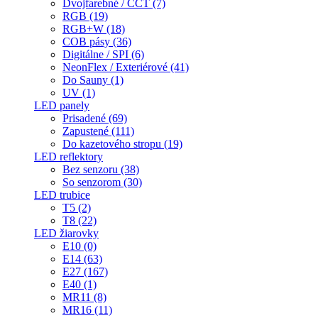
Dvojfarebné / CCT (7)
RGB (19)
RGB+W (18)
COB pásy (36)
Digitálne / SPI (6)
NeonFlex / Exteriérové (41)
Do Sauny (1)
UV (1)
LED panely
Prisadené (69)
Zapustené (111)
Do kazetového stropu (19)
LED reflektory
Bez senzoru (38)
So senzorom (30)
LED trubice
T5 (2)
T8 (22)
LED žiarovky
E10 (0)
E14 (63)
E27 (167)
E40 (1)
MR11 (8)
MR16 (11)