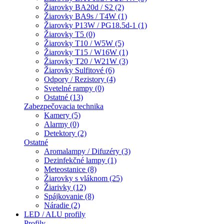
Žiarovky BA20d / S2 (2)
Žiarovky BA9s / T4W (1)
Žiarovky P13W / PG18.5d-1 (1)
Žiarovky T5 (0)
Žiarovky T10 / W5W (5)
Žiarovky T15 / W16W (1)
Žiarovky T20 / W21W (3)
Žiarovky Sulfitové (6)
Odpory / Rezistory (4)
Svetelné rampy (0)
Ostatné (13)
Zabezpečovacia technika
Kamery (5)
Alarmy (0)
Detektory (2)
Ostatné
Aromalampy / Difuzéry (3)
Dezinfekčné lampy (1)
Meteostanice (8)
Žiarovky s vláknom (25)
Žiarivky (12)
Spájkovanie (8)
Náradie (2)
LED / ALU profily
Profily