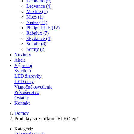
Lambario (0)
Ledvance (4)
Maxlife (1)
Moes (1)
Nedes (74)
Philips HUE (12)
Rabalux (7)
Skydance (4)
Solight (8)
Somfy (2)
Novinky
Akcie
Výpredaj
Svietidlá
LED žiarovky
LED pásy
Vianočné osvetlenie
Príslušenstvo
Ostatné
Kontakt
Domov
Produkty so značkou “ELKO ep”
Kategórie