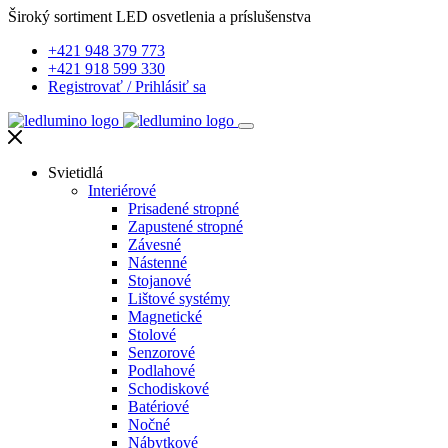
Široký sortiment LED osvetlenia a príslušenstva
+421 948 379 773
+421 918 599 330
Registrovať
/
Prihlásiť sa
Svietidlá
Interiérové
Prisadené stropné
Zapustené stropné
Závesné
Nástenné
Stojanové
Lištové systémy
Magnetické
Stolové
Senzorové
Podlahové
Schodiskové
Batériové
Nočné
Nábytkové