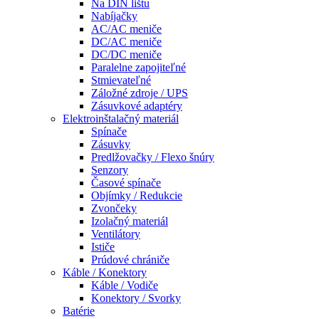
Na DIN lištu
Nabíjačky
AC/AC meniče
DC/AC meniče
DC/DC meniče
Paralelne zapojiteľné
Stmievateľné
Záložné zdroje / UPS
Zásuvkové adaptéry
Elektroinštalačný materiál
Spínače
Zásuvky
Predlžovačky / Flexo šnúry
Senzory
Časové spínače
Objímky / Redukcie
Zvončeky
Izolačný materiál
Ventilátory
Ističe
Prúdové chrániče
Káble / Konektory
Káble / Vodiče
Konektory / Svorky
Batérie