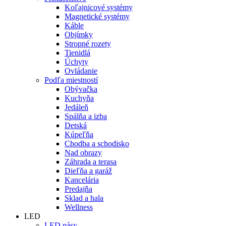
Koľajnicové systémy
Magnetické systémy
Káble
Objímky
Stropné rozety
Tienidlá
Úchyty
Ovládanie
Podľa miestností
Obývačka
Kuchyňa
Jedáleň
Spálňa a izba
Detská
Kúpeľňa
Chodba a schodisko
Nad obrazy
Záhrada a terasa
Dieľňa a garáž
Kancelária
Predajňa
Sklad a hala
Wellness
LED
LED pásy