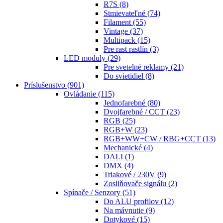
R7S
(8)
Stmievateľné
(74)
Filament
(55)
Vintage
(37)
Multipack
(15)
Pre rast rastlín
(3)
LED moduly
(29)
Pre svetelné reklamy
(21)
Do svietidiel
(8)
Príslušenstvo
(901)
Ovládanie
(115)
Jednofarebné
(80)
Dvojfarebné / CCT
(23)
RGB
(25)
RGB+W
(23)
RGB+WW+CW / RBG+CCT
(13)
Mechanické
(4)
DALI
(1)
DMX
(4)
Triakové / 230V
(9)
Zosilňovače signálu
(2)
Spínače / Senzory
(51)
Do ALU profilov
(12)
Na mávnutie
(9)
Dotykové
(15)