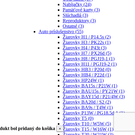
Nabíjačky
(24)
Pamäťové karty
(3)
Slúchadlá
(3)
Reproduktory
(3)
Ostatné
(3)
Auto príslušenstvo
(55)
Žiarovky H1 / P14.5s
(2)
Žiarovky H3 / PK22s
(1)
Žiarovky H4 / P43t
(3)
Žiarovky H7 / PX26d
(5)
Žiarovky H8 / PGJ19-1
(1)
Žiarovky H11 / PGJ19-2
(1)
Žiarovky HB3 / P20d
(0)
Žiarovky HB4 / P22d
(1)
Žiarovky HP24W
(1)
Žiarovky BA15s / P21W
(1)
Žiarovky BAU15s / PY21W
(1)
Žiarovky BAY15d / P21/4W
(3)
Žiarovky BA20d / S2
(2)
Žiarovky BA9s / T4W
(1)
Žiarovky P13W / PG18.5d-1
(1)
Žiarovky T5
(0)
Žiarovky T10 / W5W
(5)
dukt bol pridaný do košíka
×
Žiarovky T15 / W16W
(1)
Žiarovky T20 / W21W
(3)