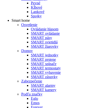
Pevné
Kĺbové
Lankové
Spojky
Smart home
Osvetlenie
Ovládanie hlasom
SMART ovládanie
SMART pásy
SMART svietidlá
SMART žiarovky
Domov
SMART jednotky
SMART prstene
SMART spínače
SMART termostaty
SMART vybavenie
SMART zásuvky
Zabezpečenie
SMART alarmy
SMART kamery
Podľa značky
Eglo
Emos
Forever