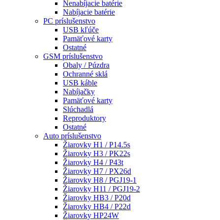
Nenabíjacie batérie
Nabíjacie batérie
PC príslušenstvo
USB kľúče
Pamäťové karty
Ostatné
GSM príslušenstvo
Obaly / Púzdra
Ochranné sklá
USB káble
Nabíjačky
Pamäťové karty
Slúchadlá
Reproduktory
Ostatné
Auto príslušenstvo
Žiarovky H1 / P14.5s
Žiarovky H3 / PK22s
Žiarovky H4 / P43t
Žiarovky H7 / PX26d
Žiarovky H8 / PGJ19-1
Žiarovky H11 / PGJ19-2
Žiarovky HB3 / P20d
Žiarovky HB4 / P22d
Žiarovky HP24W