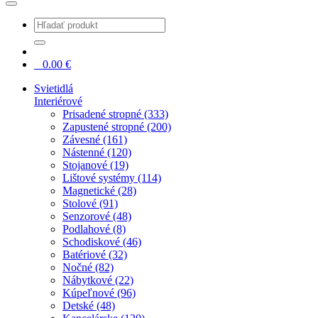
0
0.00
€
Svietidlá
Interiérové
Prisadené stropné (333)
Zapustené stropné (200)
Závesné (161)
Nástenné (120)
Stojanové (19)
Lištové systémy (114)
Magnetické (28)
Stolové (91)
Senzorové (48)
Podlahové (8)
Schodiskové (46)
Batériové (32)
Nočné (82)
Nábytkové (22)
Kúpeľnové (96)
Detské (48)