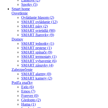
Lankové (2)
Spojky (5)
Smart home
Osvetlenie
Ovládanie hlasom (2)
SMART ovládanie (12)
SMART pásy (2)
SMART svietidlá (90)
SMART žiarovky (9)
Domov
SMART jednotky (1)
SMART prstene (1)
SMART spínače (9)
SMART termostaty (1)
SMART vybavenie (6)
SMART zásuvky (4)
Zabezpečenie
SMART alarmy (0)
SMART kamery (2)
Podľa značky
Eglo (6)
Emos (7)
Forever (0)
Gledopto (2)
Hama (1)