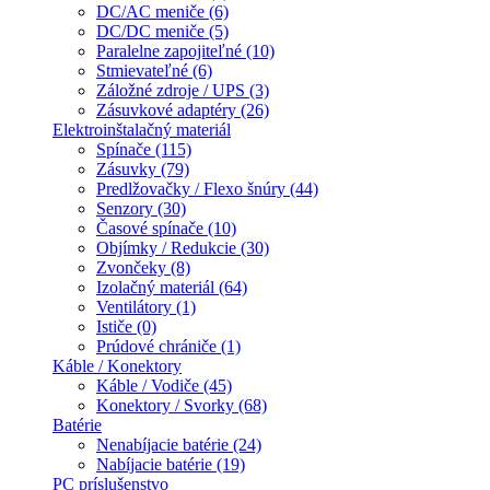
DC/AC meniče (6)
DC/DC meniče (5)
Paralelne zapojiteľné (10)
Stmievateľné (6)
Záložné zdroje / UPS (3)
Zásuvkové adaptéry (26)
Elektroinštalačný materiál
Spínače (115)
Zásuvky (79)
Predlžovačky / Flexo šnúry (44)
Senzory (30)
Časové spínače (10)
Objímky / Redukcie (30)
Zvončeky (8)
Izolačný materiál (64)
Ventilátory (1)
Ističe (0)
Prúdové chrániče (1)
Káble / Konektory
Káble / Vodiče (45)
Konektory / Svorky (68)
Batérie
Nenabíjacie batérie (24)
Nabíjacie batérie (19)
PC príslušenstvo