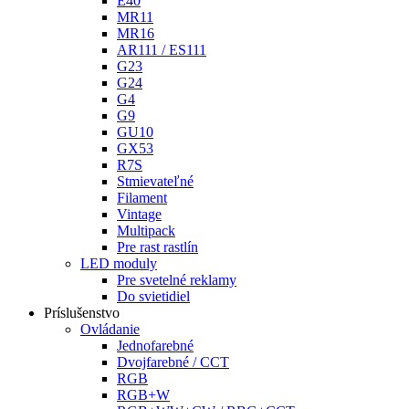
E40
MR11
MR16
AR111 / ES111
G23
G24
G4
G9
GU10
GX53
R7S
Stmievateľné
Filament
Vintage
Multipack
Pre rast rastlín
LED moduly
Pre svetelné reklamy
Do svietidiel
Príslušenstvo
Ovládanie
Jednofarebné
Dvojfarebné / CCT
RGB
RGB+W