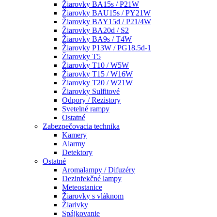
Žiarovky BA15s / P21W
Žiarovky BAU15s / PY21W
Žiarovky BAY15d / P21/4W
Žiarovky BA20d / S2
Žiarovky BA9s / T4W
Žiarovky P13W / PG18.5d-1
Žiarovky T5
Žiarovky T10 / W5W
Žiarovky T15 / W16W
Žiarovky T20 / W21W
Žiarovky Sulfitové
Odpory / Rezistory
Svetelné rampy
Ostatné
Zabezpečovacia technika
Kamery
Alarmy
Detektory
Ostatné
Aromalampy / Difuzéry
Dezinfekčné lampy
Meteostanice
Žiarovky s vláknom
Žiarivky
Spájkovanie