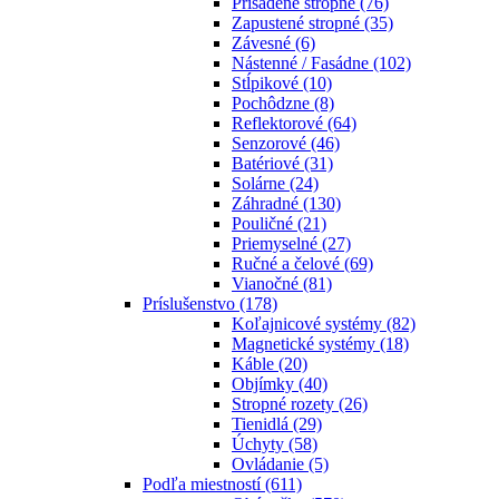
Prisadené stropné
(76)
Zapustené stropné
(35)
Závesné
(6)
Nástenné / Fasádne
(102)
Stĺpikové
(10)
Pochôdzne
(8)
Reflektorové
(64)
Senzorové
(46)
Batériové
(31)
Solárne
(24)
Záhradné
(130)
Pouličné
(21)
Priemyselné
(27)
Ručné a čelové
(69)
Vianočné
(81)
Príslušenstvo
(178)
Koľajnicové systémy
(82)
Magnetické systémy
(18)
Káble
(20)
Objímky
(40)
Stropné rozety
(26)
Tienidlá
(29)
Úchyty
(58)
Ovládanie
(5)
Podľa miestností
(611)