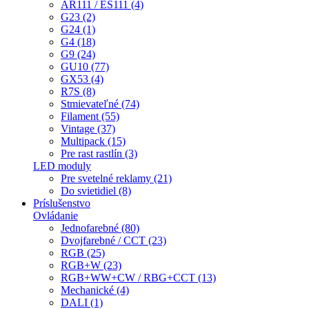
AR111 / ES111 (4)
G23 (2)
G24 (1)
G4 (18)
G9 (24)
GU10 (77)
GX53 (4)
R7S (8)
Stmievateľné (74)
Filament (55)
Vintage (37)
Multipack (15)
Pre rast rastlín (3)
LED moduly
Pre svetelné reklamy (21)
Do svietidiel (8)
Príslušenstvo
Ovládanie
Jednofarebné (80)
Dvojfarebné / CCT (23)
RGB (25)
RGB+W (23)
RGB+WW+CW / RBG+CCT (13)
Mechanické (4)
DALI (1)