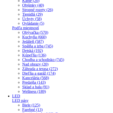
Káble (20)
Objímky (40)
Stropné rozety (26)
Tienidlá (29)
Úchyty (58)
Ovládanie (5)
Podľa miestností
Obývačka (570)
Kuchyňa (660)
Jedáleň (587)
Spálňa a izba (745)
Detská (192)
Kúpeľňa (136)
Chodba a schodisko (745)
Nad obrazy (20)
Záhrada a terasa (272)
Dieľňa a garáž (174)
Kancelária (568)
Predajňa (143)
Sklad a hala (91)
Wellness (189)
LED
LED pásy
Biele (125)
Farebné (13)