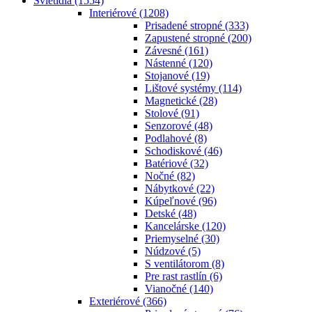
Svietidlá
(1554)
Interiérové
(1208)
Prisadené stropné
(333)
Zapustené stropné
(200)
Závesné
(161)
Nástenné
(120)
Stojanové
(19)
Lištové systémy
(114)
Magnetické
(28)
Stolové
(91)
Senzorové
(48)
Podlahové
(8)
Schodiskové
(46)
Batériové
(32)
Nočné
(82)
Nábytkové
(22)
Kúpeľnové
(96)
Detské
(48)
Kancelárske
(120)
Priemyselné
(30)
Núdzové
(5)
S ventilátorom
(8)
Pre rast rastlín
(6)
Vianočné
(140)
Exteriérové
(366)