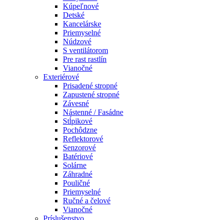
Kúpeľnové
Detské
Kancelárske
Priemyselné
Núdzové
S ventilátorom
Pre rast rastlín
Vianočné
Exteriérové
Prisadené stropné
Zapustené stropné
Závesné
Nástenné / Fasádne
Stĺpikové
Pochôdzne
Reflektorové
Senzorové
Batériové
Solárne
Záhradné
Pouličné
Priemyselné
Ručné a čelové
Vianočné
Príslušenstvo