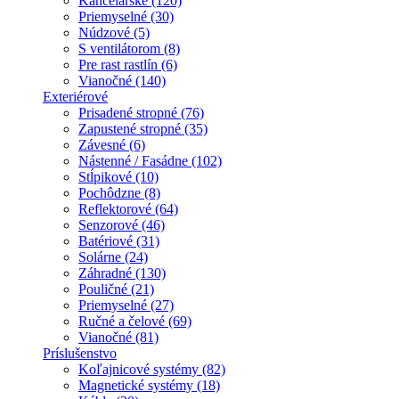
Kancelárske (120)
Priemyselné (30)
Núdzové (5)
S ventilátorom (8)
Pre rast rastlín (6)
Vianočné (140)
Exteriérové
Prisadené stropné (76)
Zapustené stropné (35)
Závesné (6)
Nástenné / Fasádne (102)
Stĺpikové (10)
Pochôdzne (8)
Reflektorové (64)
Senzorové (46)
Batériové (31)
Solárne (24)
Záhradné (130)
Pouličné (21)
Priemyselné (27)
Ručné a čelové (69)
Vianočné (81)
Príslušenstvo
Koľajnicové systémy (82)
Magnetické systémy (18)