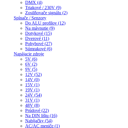
DMX (4)
Triakové / 230V (9)
Zosilňovače signálu (2)
Spínače / Senzory
Do ALU profilov (12)
Na mávnutie (9)
Dotykové (15)
Dverové (11)
Pohybové (27)
Súmrakové (6)
Napájacie zdroje
5V (6)
6V (2)
9V (5)
12V (52)
14V (0)
15V (1)
19V (1)
24V (54)
31V (1)
48V (8)
Prúdové (22)
Na DIN lištu (16)
Nabíjačky (54)
AC/AC meniče (1)