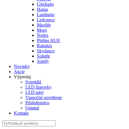
Gledopto
Hama
Lambario
Ledvance
Maxlife
Moes
Nedes
Philips HUE
Rabalux
Skydance
Solight
Somfy
Novinky
Akcie
Výpredaj
Svietidlá
LED žiarovky
LED pásy
Vianočné osvetlenie
Príslušenstvo
Ostatné
Kontakt
Hladať