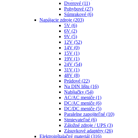
Dverové
(11)
Pohybové
(27)
Súmrakové
(6)
Napájacie zdroje
(203)
5V
(6)
6V
(2)
9V
(5)
12V
(52)
14V
(0)
15V
(1)
19V
(1)
24V
(54)
31V
(1)
48V
(8)
Prúdové
(22)
Na DIN lištu
(16)
Nabíjačky
(54)
AC/AC meniče
(1)
DC/AC meniče
(6)
DC/DC meniče
(5)
Paralelne zapojiteľné
(10)
Stmievateľné
(6)
Záložné zdroje / UPS
(3)
Zásuvkové adaptéry
(26)
Elektroinštalačný materiál
(316)