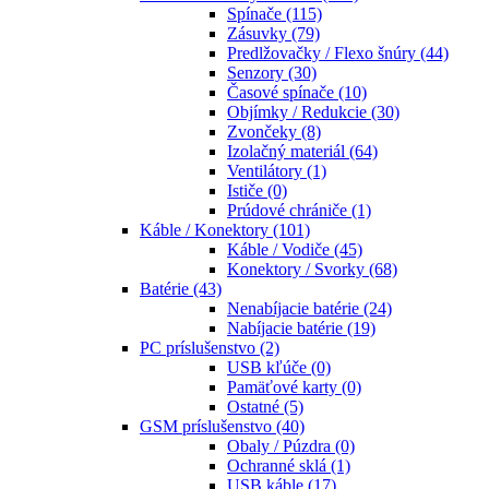
Spínače
(115)
Zásuvky
(79)
Predlžovačky / Flexo šnúry
(44)
Senzory
(30)
Časové spínače
(10)
Objímky / Redukcie
(30)
Zvončeky
(8)
Izolačný materiál
(64)
Ventilátory
(1)
Ističe
(0)
Prúdové chrániče
(1)
Káble / Konektory
(101)
Káble / Vodiče
(45)
Konektory / Svorky
(68)
Batérie
(43)
Nenabíjacie batérie
(24)
Nabíjacie batérie
(19)
PC príslušenstvo
(2)
USB kľúče
(0)
Pamäťové karty
(0)
Ostatné
(5)
GSM príslušenstvo
(40)
Obaly / Púzdra
(0)
Ochranné sklá
(1)
USB káble
(17)