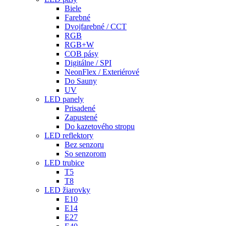
Biele
Farebné
Dvojfarebné / CCT
RGB
RGB+W
COB pásy
Digitálne / SPI
NeonFlex / Exteriérové
Do Sauny
UV
LED panely
Prisadené
Zapustené
Do kazetového stropu
LED reflektory
Bez senzoru
So senzorom
LED trubice
T5
T8
LED žiarovky
E10
E14
E27