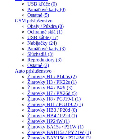
USB kľúče (0)
Pamäťové karty (0)
Ostatné (5)
GSM príslušenstvo
Obaly / Púzdra (0)
Ochranné sklá (1)
USB káble (17)
Nabíjačky (24)
Pamäťové karty (3)
Slúchadlá (3)
Reproduktory (3)
Ostatné (3)
Auto príslušenstvo
Žiarovky H1 / P14.5s (2)
Žiarovky H3 / PK22s (1)
Žiarovky H4 / P43t (3)
Žiarovky H7 / PX26d (5)
Žiarovky H8 / PGJ19-1 (1)
Žiarovky H11 / PGJ19-2 (1)
Žiarovky HB3 / P20d (0)
Žiarovky HB4 / P22d (1)
Žiarovky HP24W (1)
Žiarovky BA15s / P21W (1)
Žiarovky BAU15s / PY21W (1)
Žiarovky BAY15d / P21/4W (3)