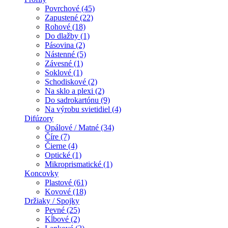
Povrchové (45)
Zapustené (22)
Rohové (18)
Do dlažby (1)
Pásovina (2)
Nástenné (5)
Závesné (1)
Soklové (1)
Schodiskové (2)
Na sklo a plexi (2)
Do sadrokartónu (9)
Na výrobu svietidiel (4)
Difúzory
Opálové / Matné (34)
Číre (7)
Čierne (4)
Optické (1)
Mikroprismatické (1)
Koncovky
Plastové (61)
Kovové (18)
Držiaky / Spojky
Pevné (25)
Kĺbové (2)