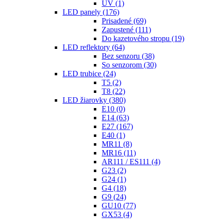
UV
(1)
LED panely
(176)
Prisadené
(69)
Zapustené
(111)
Do kazetového stropu
(19)
LED reflektory
(64)
Bez senzoru
(38)
So senzorom
(30)
LED trubice
(24)
T5
(2)
T8
(22)
LED žiarovky
(380)
E10
(0)
E14
(63)
E27
(167)
E40
(1)
MR11
(8)
MR16
(11)
AR111 / ES111
(4)
G23
(2)
G24
(1)
G4
(18)
G9
(24)
GU10
(77)
GX53
(4)