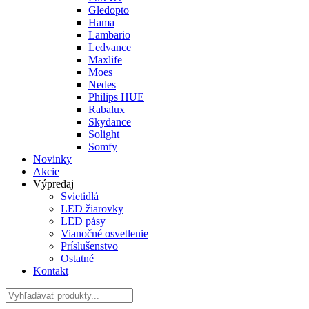
Gledopto
Hama
Lambario
Ledvance
Maxlife
Moes
Nedes
Philips HUE
Rabalux
Skydance
Solight
Somfy
Novinky
Akcie
Výpredaj
Svietidlá
LED žiarovky
LED pásy
Vianočné osvetlenie
Príslušenstvo
Ostatné
Kontakt
Hladať