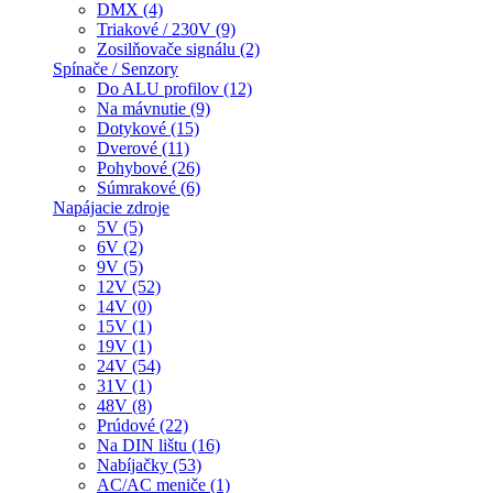
DMX (4)
Triakové / 230V (9)
Zosilňovače signálu (2)
Spínače / Senzory
Do ALU profilov (12)
Na mávnutie (9)
Dotykové (15)
Dverové (11)
Pohybové (26)
Súmrakové (6)
Napájacie zdroje
5V (5)
6V (2)
9V (5)
12V (52)
14V (0)
15V (1)
19V (1)
24V (54)
31V (1)
48V (8)
Prúdové (22)
Na DIN lištu (16)
Nabíjačky (53)
AC/AC meniče (1)