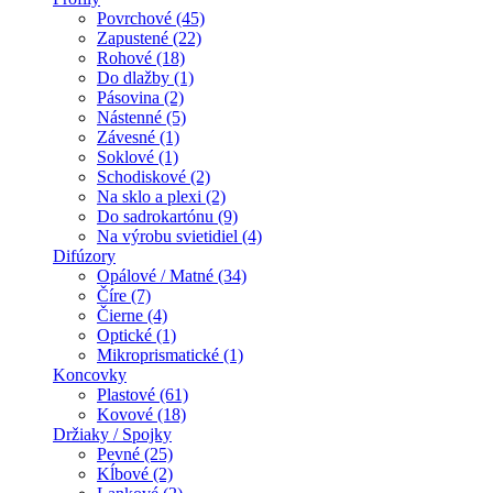
Povrchové (45)
Zapustené (22)
Rohové (18)
Do dlažby (1)
Pásovina (2)
Nástenné (5)
Závesné (1)
Soklové (1)
Schodiskové (2)
Na sklo a plexi (2)
Do sadrokartónu (9)
Na výrobu svietidiel (4)
Difúzory
Opálové / Matné (34)
Číre (7)
Čierne (4)
Optické (1)
Mikroprismatické (1)
Koncovky
Plastové (61)
Kovové (18)
Držiaky / Spojky
Pevné (25)
Kĺbové (2)