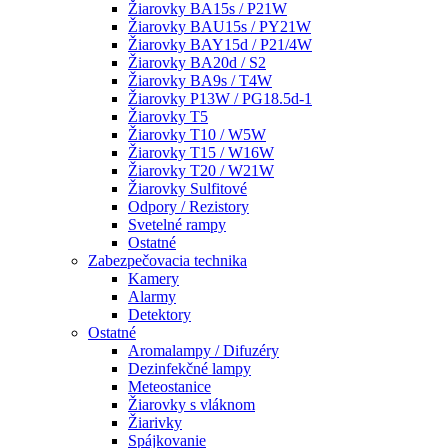
Žiarovky BA15s / P21W
Žiarovky BAU15s / PY21W
Žiarovky BAY15d / P21/4W
Žiarovky BA20d / S2
Žiarovky BA9s / T4W
Žiarovky P13W / PG18.5d-1
Žiarovky T5
Žiarovky T10 / W5W
Žiarovky T15 / W16W
Žiarovky T20 / W21W
Žiarovky Sulfitové
Odpory / Rezistory
Svetelné rampy
Ostatné
Zabezpečovacia technika
Kamery
Alarmy
Detektory
Ostatné
Aromalampy / Difuzéry
Dezinfekčné lampy
Meteostanice
Žiarovky s vláknom
Žiarivky
Spájkovanie