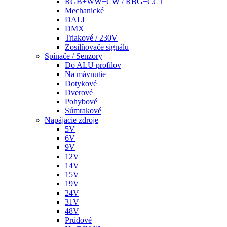
RGB+WW+CW / RBG+CCT
Mechanické
DALI
DMX
Triakové / 230V
Zosilňovače signálu
Spínače / Senzory
Do ALU profilov
Na mávnutie
Dotykové
Dverové
Pohybové
Súmrakové
Napájacie zdroje
5V
6V
9V
12V
14V
15V
19V
24V
31V
48V
Prúdové