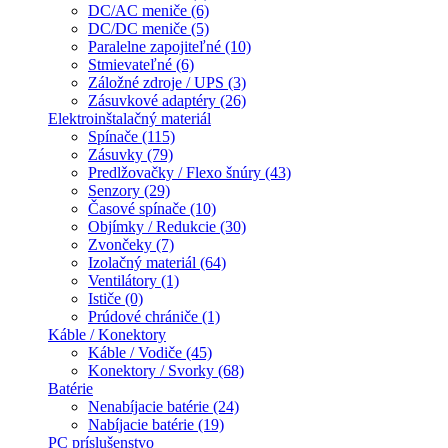
DC/AC meniče (6)
DC/DC meniče (5)
Paralelne zapojiteľné (10)
Stmievateľné (6)
Záložné zdroje / UPS (3)
Zásuvkové adaptéry (26)
Elektroinštalačný materiál
Spínače (115)
Zásuvky (79)
Predlžovačky / Flexo šnúry (43)
Senzory (29)
Časové spínače (10)
Objímky / Redukcie (30)
Zvončeky (7)
Izolačný materiál (64)
Ventilátory (1)
Ističe (0)
Prúdové chrániče (1)
Káble / Konektory
Káble / Vodiče (45)
Konektory / Svorky (68)
Batérie
Nenabíjacie batérie (24)
Nabíjacie batérie (19)
PC príslušenstvo