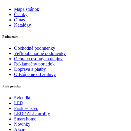
Mapa stránok
Články
O nás
Katalógy
Podmienky
Obchodné podmienky
Veľkoobchodné podmienky
Ochrana osobných údajov
Reklamačný poriadok
Doprava a platby
Odstúpenie od zmluvy
Naša ponuka
Svietidlá
LED
Príslušenstvo
LED / ALU profily
Smart home
Novinky
Akcie