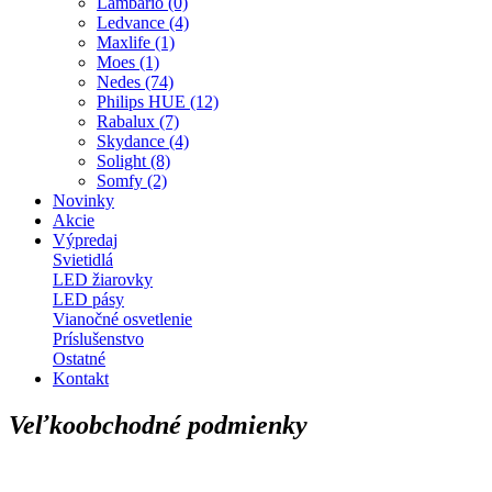
Lambario (0)
Ledvance (4)
Maxlife (1)
Moes (1)
Nedes (74)
Philips HUE (12)
Rabalux (7)
Skydance (4)
Solight (8)
Somfy (2)
Novinky
Akcie
Výpredaj
Svietidlá
LED žiarovky
LED pásy
Vianočné osvetlenie
Príslušenstvo
Ostatné
Kontakt
Veľkoobchodné podmienky