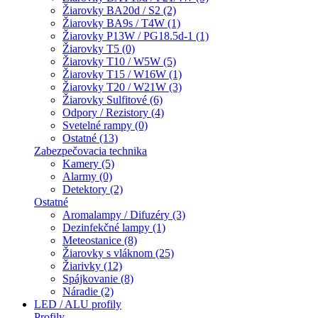
Žiarovky BA20d / S2 (2)
Žiarovky BA9s / T4W (1)
Žiarovky P13W / PG18.5d-1 (1)
Žiarovky T5 (0)
Žiarovky T10 / W5W (5)
Žiarovky T15 / W16W (1)
Žiarovky T20 / W21W (3)
Žiarovky Sulfitové (6)
Odpory / Rezistory (4)
Svetelné rampy (0)
Ostatné (13)
Zabezpečovacia technika
Kamery (5)
Alarmy (0)
Detektory (2)
Ostatné
Aromalampy / Difuzéry (3)
Dezinfekčné lampy (1)
Meteostanice (8)
Žiarovky s vláknom (25)
Žiarivky (12)
Spájkovanie (8)
Náradie (2)
LED / ALU profily
Profily