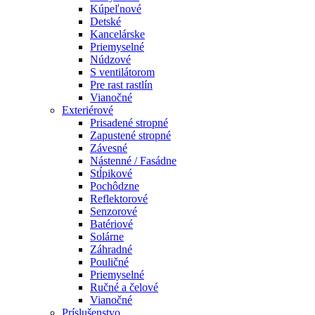
Kúpeľnové
Detské
Kancelárske
Priemyselné
Núdzové
S ventilátorom
Pre rast rastlín
Vianočné
Exteriérové
Prisadené stropné
Zapustené stropné
Závesné
Nástenné / Fasádne
Stĺpikové
Pochôdzne
Reflektorové
Senzorové
Batériové
Solárne
Záhradné
Pouličné
Priemyselné
Ručné a čelové
Vianočné
Príslušenstvo