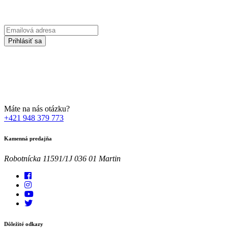
Prihláste sa na odber Newsletter-u
Emailová
adresa
Prihlásiť sa
Zadaním svojej emailovej adresy súhlasíte so spracúvaním Vašich
osobných údajov za účelom marketingu. Bližšie informácie nájdete
TU
Máte na nás otázku?
+421 948 379 773
Kamenná predajňa
Robotnícka 11591/1J 036 01 Martin
Dôležité odkazy