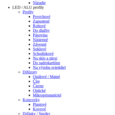
Náradie
LED / ALU profily
Profily
Povrchové
Zapustené
Rohové
Do dlažby
Pásovina
Nástenné
Závesné
Soklové
Schodiskové
Na sklo a plexi
Do sadrokartónu
Na výrobu svietidiel
Difúzory
Opálové / Matné
Číre
Čierne
Optické
Mikroprismatické
Koncovky
Plastové
Kovové
Držiaky / Spojky