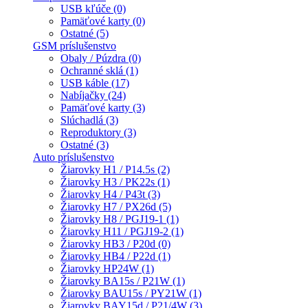
USB kľúče (0)
Pamäťové karty (0)
Ostatné (5)
GSM príslušenstvo
Obaly / Púzdra (0)
Ochranné sklá (1)
USB káble (17)
Nabíjačky (24)
Pamäťové karty (3)
Slúchadlá (3)
Reproduktory (3)
Ostatné (3)
Auto príslušenstvo
Žiarovky H1 / P14.5s (2)
Žiarovky H3 / PK22s (1)
Žiarovky H4 / P43t (3)
Žiarovky H7 / PX26d (5)
Žiarovky H8 / PGJ19-1 (1)
Žiarovky H11 / PGJ19-2 (1)
Žiarovky HB3 / P20d (0)
Žiarovky HB4 / P22d (1)
Žiarovky HP24W (1)
Žiarovky BA15s / P21W (1)
Žiarovky BAU15s / PY21W (1)
Žiarovky BAY15d / P21/4W (3)