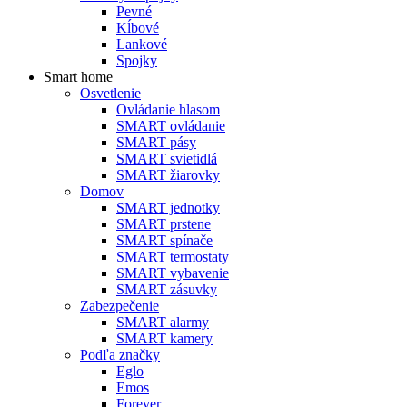
Pevné
Kĺbové
Lankové
Spojky
Smart home
Osvetlenie
Ovládanie hlasom
SMART ovládanie
SMART pásy
SMART svietidlá
SMART žiarovky
Domov
SMART jednotky
SMART prstene
SMART spínače
SMART termostaty
SMART vybavenie
SMART zásuvky
Zabezpečenie
SMART alarmy
SMART kamery
Podľa značky
Eglo
Emos
Forever