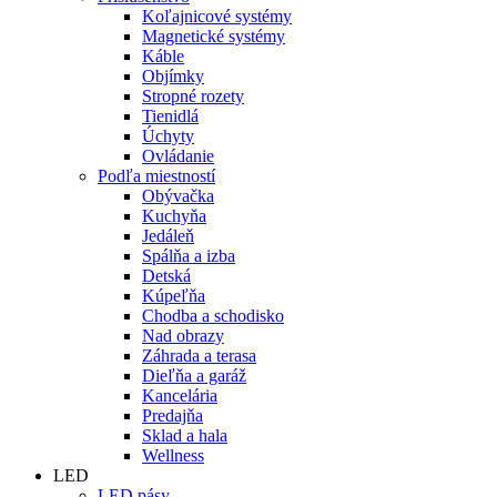
Koľajnicové systémy
Magnetické systémy
Káble
Objímky
Stropné rozety
Tienidlá
Úchyty
Ovládanie
Podľa miestností
Obývačka
Kuchyňa
Jedáleň
Spálňa a izba
Detská
Kúpeľňa
Chodba a schodisko
Nad obrazy
Záhrada a terasa
Dieľňa a garáž
Kancelária
Predajňa
Sklad a hala
Wellness
LED
LED pásy