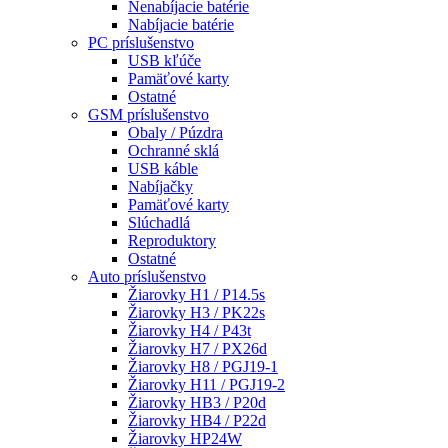
Nenabíjacie batérie
Nabíjacie batérie
PC príslušenstvo
USB kľúče
Pamäťové karty
Ostatné
GSM príslušenstvo
Obaly / Púzdra
Ochranné sklá
USB káble
Nabíjačky
Pamäťové karty
Slúchadlá
Reproduktory
Ostatné
Auto príslušenstvo
Žiarovky H1 / P14.5s
Žiarovky H3 / PK22s
Žiarovky H4 / P43t
Žiarovky H7 / PX26d
Žiarovky H8 / PGJ19-1
Žiarovky H11 / PGJ19-2
Žiarovky HB3 / P20d
Žiarovky HB4 / P22d
Žiarovky HP24W