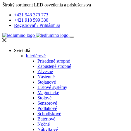
Široký sortiment LED osvetlenia a príslušenstva
+421 948 379 773
+421 918 599 330
Registrovať
/
Prihlásiť sa
Svietidlá
Interiérové
Prisadené stropné
Zapustené stropné
Závesné
Nástenné
Stojanové
Lištové systémy
Magnetické
Stolové
Senzorové
Podlahové
Schodiskové
Batériové
Nočné
Nábytkové