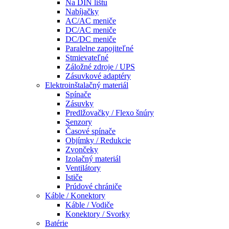
Na DIN lištu
Nabíjačky
AC/AC meniče
DC/AC meniče
DC/DC meniče
Paralelne zapojiteľné
Stmievateľné
Záložné zdroje / UPS
Zásuvkové adaptéry
Elektroinštalačný materiál
Spínače
Zásuvky
Predlžovačky / Flexo šnúry
Senzory
Časové spínače
Objímky / Redukcie
Zvončeky
Izolačný materiál
Ventilátory
Ističe
Prúdové chrániče
Káble / Konektory
Káble / Vodiče
Konektory / Svorky
Batérie