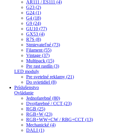
AR111 / ES111 (4)
G23 (2)
G24 (1)
G4 (18)
G9 (24)
GU10 (77)
GX53 (4)
R7S (8)
Stmievateľné (73)
Filament (55)
Vintage (37)
Multipack (15)
Pre rast rastlín (3)
LED moduly
Pre svetelné reklamy (21)
Do svietidiel (8)
Príslušenstvo
Ovládanie
Jednofarebné (80)
Dvojfarebné / CCT (23)
RGB (25)
RGB+W (23)
RGB+WW+CW / RBG+CCT (13)
Mechanické (4)
DALI (1)