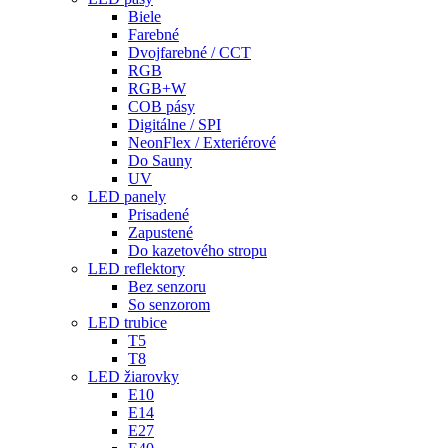
Biele
Farebné
Dvojfarebné / CCT
RGB
RGB+W
COB pásy
Digitálne / SPI
NeonFlex / Exteriérové
Do Sauny
UV
LED panely
Prisadené
Zapustené
Do kazetového stropu
LED reflektory
Bez senzoru
So senzorom
LED trubice
T5
T8
LED žiarovky
E10
E14
E27