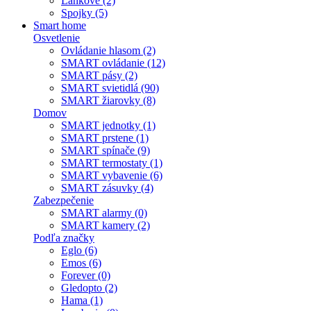
Lankové (2)
Spojky (5)
Smart home
Osvetlenie
Ovládanie hlasom (2)
SMART ovládanie (12)
SMART pásy (2)
SMART svietidlá (90)
SMART žiarovky (8)
Domov
SMART jednotky (1)
SMART prstene (1)
SMART spínače (9)
SMART termostaty (1)
SMART vybavenie (6)
SMART zásuvky (4)
Zabezpečenie
SMART alarmy (0)
SMART kamery (2)
Podľa značky
Eglo (6)
Emos (6)
Forever (0)
Gledopto (2)
Hama (1)