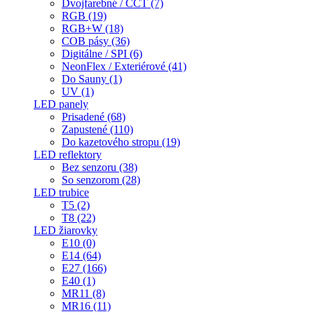
Dvojfarebné / CCT (7)
RGB (19)
RGB+W (18)
COB pásy (36)
Digitálne / SPI (6)
NeonFlex / Exteriérové (41)
Do Sauny (1)
UV (1)
LED panely
Prisadené (68)
Zapustené (110)
Do kazetového stropu (19)
LED reflektory
Bez senzoru (38)
So senzorom (28)
LED trubice
T5 (2)
T8 (22)
LED žiarovky
E10 (0)
E14 (64)
E27 (166)
E40 (1)
MR11 (8)
MR16 (11)