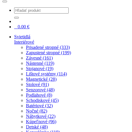
0
0.00
€
Svietidlá
Interiérové
Prisadené stropné (333)
Zapustené stropné (199)
Závesné (161)
Nástenné (119)
Stojanové (19)
Lištové systémy (114)
Magnetické (28)
Stolové (91)
Senzorové (48)
Podlahové (8)
Schodiskové (45)
Batériové (32)
Nočné (82)
Nábytkové (22)
Kúpeľnové (96)
Detské (48)