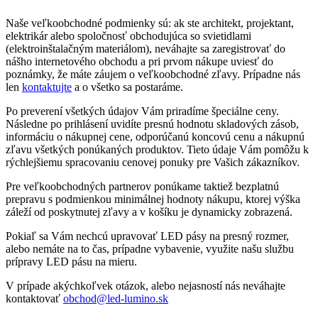
Naše veľkoobchodné podmienky sú: ak ste architekt, projektant,
elektrikár alebo spoločnosť obchodujúca so svietidlami
(elektroinštalačným materiálom), neváhajte sa zaregistrovať do
nášho internetového obchodu a pri prvom nákupe uviesť do
poznámky, že máte záujem o veľkoobchodné zľavy. Prípadne nás
len
kontaktujte
a o všetko sa postaráme.
Po preverení všetkých údajov Vám priradíme špeciálne ceny.
Následne po prihlásení uvidíte presnú hodnotu skladových zásob,
informáciu o nákupnej cene, odporúčanú koncovú cenu a nákupnú
zľavu všetkých ponúkaných produktov. Tieto údaje Vám pomôžu k
rýchlejšiemu spracovaniu cenovej ponuky pre Vašich zákazníkov.
Pre veľkoobchodných partnerov ponúkame taktiež bezplatnú
prepravu s podmienkou minimálnej hodnoty nákupu, ktorej výška
záleží od poskytnutej zľavy a v košíku je dynamicky zobrazená.
Pokiaľ sa Vám nechcú upravovať LED pásy na presný rozmer,
alebo nemáte na to čas, prípadne vybavenie, využite našu službu
prípravy LED pásu na mieru.
V prípade akýchkoľvek otázok, alebo nejasností nás neváhajte
kontaktovať
obchod@led-lumino.sk