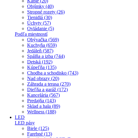
Káble (20)
Objímky (40)
Stropné rozety (26)
Tienidlá (30)
Úchyty (57)
Ovládanie (5)
Podľa miestností
Obývačka (569)
Kuchyňa (659)
Jedáleň (587)
Spálňa a izba (744)
Detská (192)
Kúpeľňa (135)
Chodba a schodisko (743)
Nad obrazy (20)
Záhrada a terasa (270)
Dieľňa a garáž (172)
Kancelária (567)
Predajňa (143)
Sklad a hala (89)
Wellness (188)
LED
LED pásy
Biele (125)
Farebné (13)