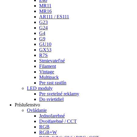
E40
MR11
MR16
AR111 / ES111
G23
G24
G4
G9
GU10
GX53
R7S
Stmievateľné
Filament
Vintage
Multipack
Pre rast rastlín
LED moduly
Pre svetelné reklamy
Do svietidiel
Príslušenstvo
Ovládanie
Jednofarebné
Dvojfarebné / CCT
RGB
RGB+W