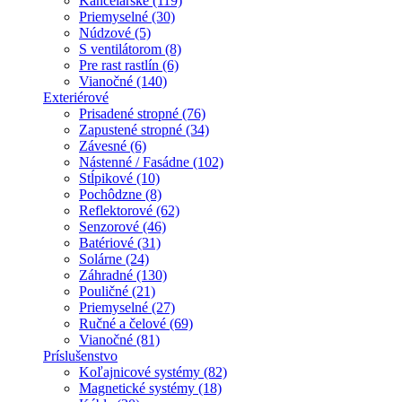
Kancelárske (119)
Priemyselné (30)
Núdzové (5)
S ventilátorom (8)
Pre rast rastlín (6)
Vianočné (140)
Exteriérové
Prisadené stropné (76)
Zapustené stropné (34)
Závesné (6)
Nástenné / Fasádne (102)
Stĺpikové (10)
Pochôdzne (8)
Reflektorové (62)
Senzorové (46)
Batériové (31)
Solárne (24)
Záhradné (130)
Pouličné (21)
Priemyselné (27)
Ručné a čelové (69)
Vianočné (81)
Príslušenstvo
Koľajnicové systémy (82)
Magnetické systémy (18)