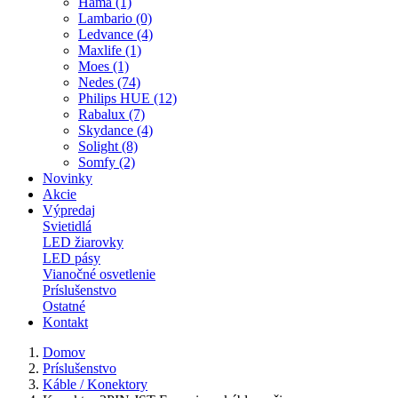
Hama (1)
Lambario (0)
Ledvance (4)
Maxlife (1)
Moes (1)
Nedes (74)
Philips HUE (12)
Rabalux (7)
Skydance (4)
Solight (8)
Somfy (2)
Novinky
Akcie
Výpredaj
Svietidlá
LED žiarovky
LED pásy
Vianočné osvetlenie
Príslušenstvo
Ostatné
Kontakt
Domov
Príslušenstvo
Káble / Konektory