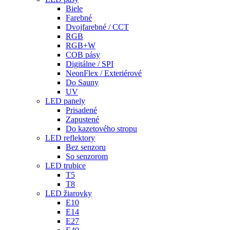
Biele
Farebné
Dvojfarebné / CCT
RGB
RGB+W
COB pásy
Digitálne / SPI
NeonFlex / Exteriérové
Do Sauny
UV
LED panely
Prisadené
Zapustené
Do kazetového stropu
LED reflektory
Bez senzoru
So senzorom
LED trubice
T5
T8
LED žiarovky
E10
E14
E27