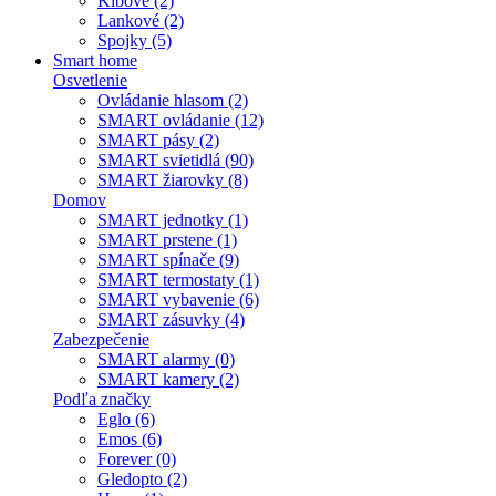
Kĺbové (2)
Lankové (2)
Spojky (5)
Smart home
Osvetlenie
Ovládanie hlasom (2)
SMART ovládanie (12)
SMART pásy (2)
SMART svietidlá (90)
SMART žiarovky (8)
Domov
SMART jednotky (1)
SMART prstene (1)
SMART spínače (9)
SMART termostaty (1)
SMART vybavenie (6)
SMART zásuvky (4)
Zabezpečenie
SMART alarmy (0)
SMART kamery (2)
Podľa značky
Eglo (6)
Emos (6)
Forever (0)
Gledopto (2)