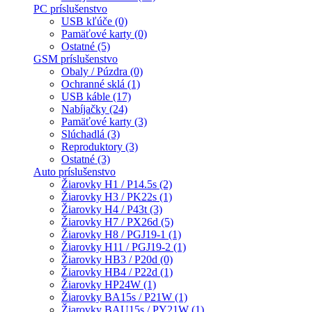
PC príslušenstvo
USB kľúče (0)
Pamäťové karty (0)
Ostatné (5)
GSM príslušenstvo
Obaly / Púzdra (0)
Ochranné sklá (1)
USB káble (17)
Nabíjačky (24)
Pamäťové karty (3)
Slúchadlá (3)
Reproduktory (3)
Ostatné (3)
Auto príslušenstvo
Žiarovky H1 / P14.5s (2)
Žiarovky H3 / PK22s (1)
Žiarovky H4 / P43t (3)
Žiarovky H7 / PX26d (5)
Žiarovky H8 / PGJ19-1 (1)
Žiarovky H11 / PGJ19-2 (1)
Žiarovky HB3 / P20d (0)
Žiarovky HB4 / P22d (1)
Žiarovky HP24W (1)
Žiarovky BA15s / P21W (1)
Žiarovky BAU15s / PY21W (1)