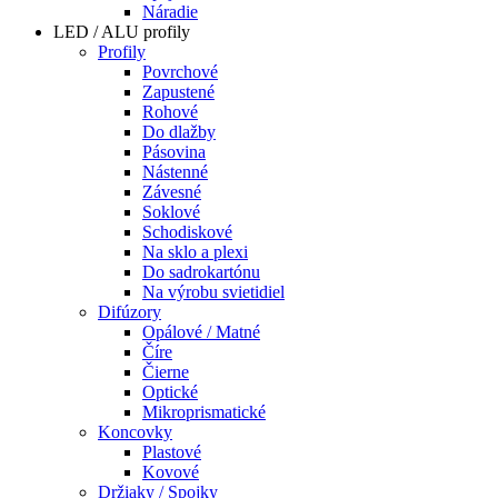
Náradie
LED / ALU profily
Profily
Povrchové
Zapustené
Rohové
Do dlažby
Pásovina
Nástenné
Závesné
Soklové
Schodiskové
Na sklo a plexi
Do sadrokartónu
Na výrobu svietidiel
Difúzory
Opálové / Matné
Číre
Čierne
Optické
Mikroprismatické
Koncovky
Plastové
Kovové
Držiaky / Spojky