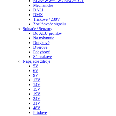
RGB+WW+CW / RBG+CCT
Mechanické
DALI
DMX
Triakové / 230V
Zosilňovače signálu
Spínače / Senzory
Do ALU profilov
Na mávnutie
Dotykové
Dverové
Pohybové
Súmrakové
Napájacie zdroje
5V
6V
9V
12V
14V
15V
19V
24V
31V
48V
Prúdové