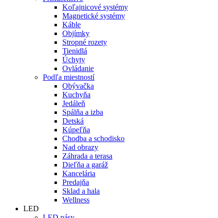
Koľajnicové systémy
Magnetické systémy
Káble
Objímky
Stropné rozety
Tienidlá
Úchyty
Ovládanie
Podľa miestností
Obývačka
Kuchyňa
Jedáleň
Spálňa a izba
Detská
Kúpeľňa
Chodba a schodisko
Nad obrazy
Záhrada a terasa
Dieľňa a garáž
Kancelária
Predajňa
Sklad a hala
Wellness
LED
LED pásy