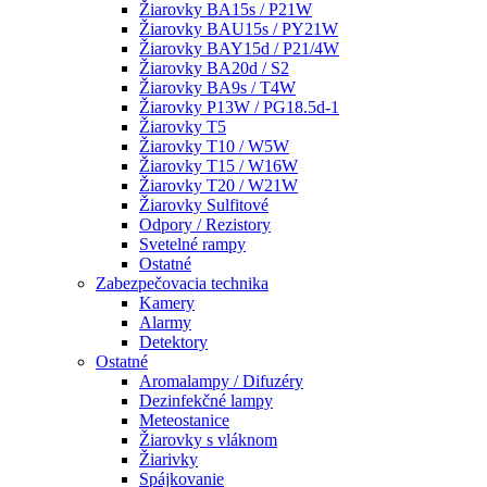
Žiarovky BA15s / P21W
Žiarovky BAU15s / PY21W
Žiarovky BAY15d / P21/4W
Žiarovky BA20d / S2
Žiarovky BA9s / T4W
Žiarovky P13W / PG18.5d-1
Žiarovky T5
Žiarovky T10 / W5W
Žiarovky T15 / W16W
Žiarovky T20 / W21W
Žiarovky Sulfitové
Odpory / Rezistory
Svetelné rampy
Ostatné
Zabezpečovacia technika
Kamery
Alarmy
Detektory
Ostatné
Aromalampy / Difuzéry
Dezinfekčné lampy
Meteostanice
Žiarovky s vláknom
Žiarivky
Spájkovanie