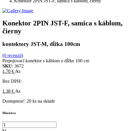
Konektor 2PIN JST-F, samica s káblom, čierny
Konektor 2PIN JST-F, samica s káblom,
čierny
kontektory JST-M, dĺžka 100cm
(0 recenzií)
Prepojovací konektor s káblom o dĺžke 100 cm
SKU
: 3672
1.70 €
/ks
Bez DPH:
1.38 €
/ks
Dostupnosť:
20 ks na sklade
Množstvo
ks