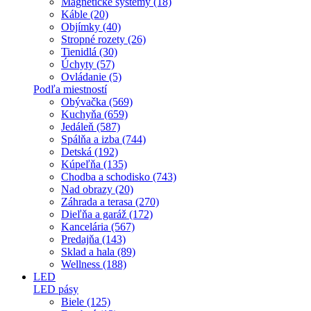
Magnetické systémy (18)
Káble (20)
Objímky (40)
Stropné rozety (26)
Tienidlá (30)
Úchyty (57)
Ovládanie (5)
Podľa miestností
Obývačka (569)
Kuchyňa (659)
Jedáleň (587)
Spálňa a izba (744)
Detská (192)
Kúpeľňa (135)
Chodba a schodisko (743)
Nad obrazy (20)
Záhrada a terasa (270)
Dieľňa a garáž (172)
Kancelária (567)
Predajňa (143)
Sklad a hala (89)
Wellness (188)
LED
LED pásy
Biele (125)