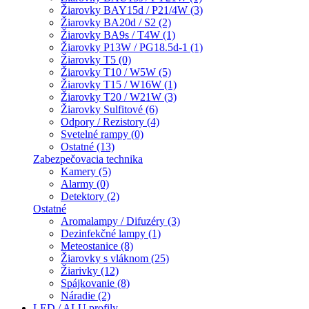
Žiarovky BAY15d / P21/4W (3)
Žiarovky BA20d / S2 (2)
Žiarovky BA9s / T4W (1)
Žiarovky P13W / PG18.5d-1 (1)
Žiarovky T5 (0)
Žiarovky T10 / W5W (5)
Žiarovky T15 / W16W (1)
Žiarovky T20 / W21W (3)
Žiarovky Sulfitové (6)
Odpory / Rezistory (4)
Svetelné rampy (0)
Ostatné (13)
Zabezpečovacia technika
Kamery (5)
Alarmy (0)
Detektory (2)
Ostatné
Aromalampy / Difuzéry (3)
Dezinfekčné lampy (1)
Meteostanice (8)
Žiarovky s vláknom (25)
Žiarivky (12)
Spájkovanie (8)
Náradie (2)
LED / ALU profily