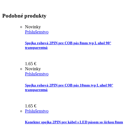
Podobné produkty
Novinky
Príslušenstvo
Spojka rohová 2PIN pre COB pás 8mm typ L uhol 90°
transparentná
1.65
€
Novinky
Príslušenstvo
Spojka rohová 2PIN pre COB pás 10mm typ L uhol 90°
transparentná
1.65
€
Príslušenstvo
Konektor spojka 2PIN pre kábel s LED pásom so šírkou 8mm