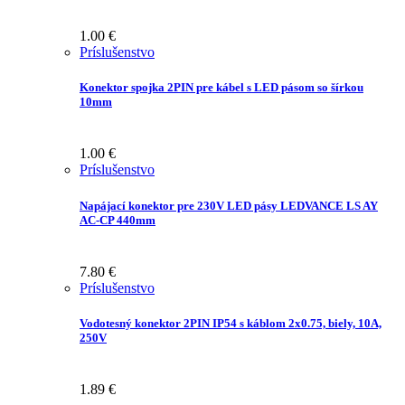
1.00
€
Príslušenstvo
Konektor spojka 2PIN pre kábel s LED pásom so šírkou
10mm
1.00
€
Príslušenstvo
Napájací konektor pre 230V LED pásy LEDVANCE LS AY
AC-CP 440mm
7.80
€
Príslušenstvo
Vodotesný konektor 2PIN IP54 s káblom 2x0.75, biely, 10A,
250V
1.89
€