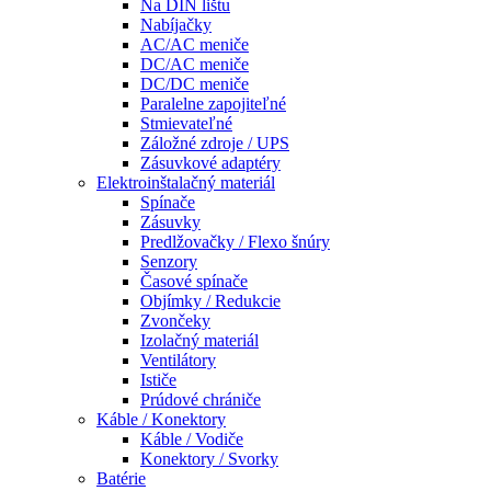
Na DIN lištu
Nabíjačky
AC/AC meniče
DC/AC meniče
DC/DC meniče
Paralelne zapojiteľné
Stmievateľné
Záložné zdroje / UPS
Zásuvkové adaptéry
Elektroinštalačný materiál
Spínače
Zásuvky
Predlžovačky / Flexo šnúry
Senzory
Časové spínače
Objímky / Redukcie
Zvončeky
Izolačný materiál
Ventilátory
Ističe
Prúdové chrániče
Káble / Konektory
Káble / Vodiče
Konektory / Svorky
Batérie