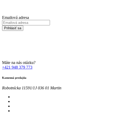
Prihláste sa na odber Newsletter-u
Emailová adresa
Prihlásiť sa
Zadaním svojej emailovej adresy súhlasíte so spracúvaním Vašich
osobných údajov za účelom marketingu. Bližšie informácie nájdete
TU
Máte na nás otázku?
+421 948 379 773
Kamenná predajňa
Robotnícka 11591/1J 036 01 Martin