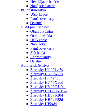
Nenabíjacie batérie
Nabíjacie batérie
PC príslušenstvo
USB kľúče
Pamäťové karty
Ostatné
GSM príslušenstvo
Obaly / Púzdra
Ochranné sklá
USB káble
Nabíjačky
Pamäťové karty
Slúchadlá
Reproduktory
Ostatné
Auto príslušenstvo
Žiarovky H1 / P14.5s
Žiarovky H3 / PK22s
Žiarovky H4 / P43t
Žiarovky H7 / PX26d
Žiarovky H8 / PGJ19-1
Žiarovky H11 / PGJ19-2
Žiarovky HB3 / P20d
Žiarovky HB4 / P22d
Žiarovky HP24W