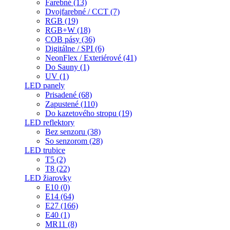
Farebné (13)
Dvojfarebné / CCT (7)
RGB (19)
RGB+W (18)
COB pásy (36)
Digitálne / SPI (6)
NeonFlex / Exteriérové (41)
Do Sauny (1)
UV (1)
LED panely
Prisadené (68)
Zapustené (110)
Do kazetového stropu (19)
LED reflektory
Bez senzoru (38)
So senzorom (28)
LED trubice
T5 (2)
T8 (22)
LED žiarovky
E10 (0)
E14 (64)
E27 (166)
E40 (1)
MR11 (8)