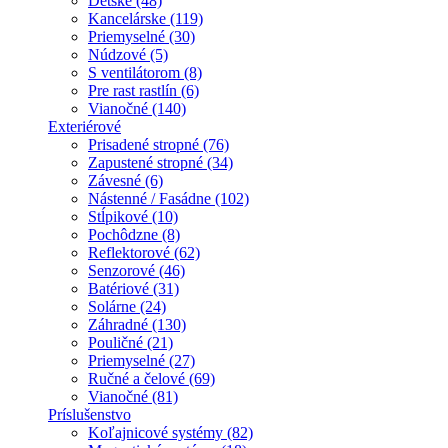
Detské (48)
Kancelárske (119)
Priemyselné (30)
Núdzové (5)
S ventilátorom (8)
Pre rast rastlín (6)
Vianočné (140)
Exteriérové
Prisadené stropné (76)
Zapustené stropné (34)
Závesné (6)
Nástenné / Fasádne (102)
Stĺpikové (10)
Pochôdzne (8)
Reflektorové (62)
Senzorové (46)
Batériové (31)
Solárne (24)
Záhradné (130)
Pouličné (21)
Priemyselné (27)
Ručné a čelové (69)
Vianočné (81)
Príslušenstvo
Koľajnicové systémy (82)