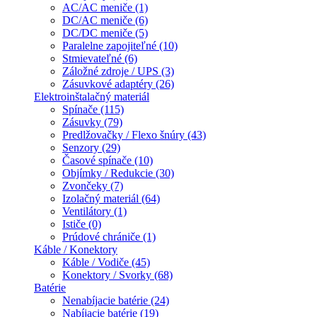
AC/AC meniče (1)
DC/AC meniče (6)
DC/DC meniče (5)
Paralelne zapojiteľné (10)
Stmievateľné (6)
Záložné zdroje / UPS (3)
Zásuvkové adaptéry (26)
Elektroinštalačný materiál
Spínače (115)
Zásuvky (79)
Predlžovačky / Flexo šnúry (43)
Senzory (29)
Časové spínače (10)
Objímky / Redukcie (30)
Zvončeky (7)
Izolačný materiál (64)
Ventilátory (1)
Ističe (0)
Prúdové chrániče (1)
Káble / Konektory
Káble / Vodiče (45)
Konektory / Svorky (68)
Batérie
Nenabíjacie batérie (24)
Nabíjacie batérie (19)