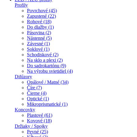
Profily
Povrchové (45)
Zapustené (22)
Rohové (18)
Do dlažby (1)
Pásovina (2)
Nástenné (5)
Závesné (1)
Soklové (1)
Schodiskové (2)
Na sklo a plexi (2)
Do sadrokartónu (9)
Na výrobu svietidiel (4)
Difúzory
Opálové / Matné (34)
Číre (7)
Čierne (4)
Optické (1)
Mikroprismatické (1)
Koncovky
Plastové (61)
Kovové (18)
Držiaky / Spojky
Pevné (25)