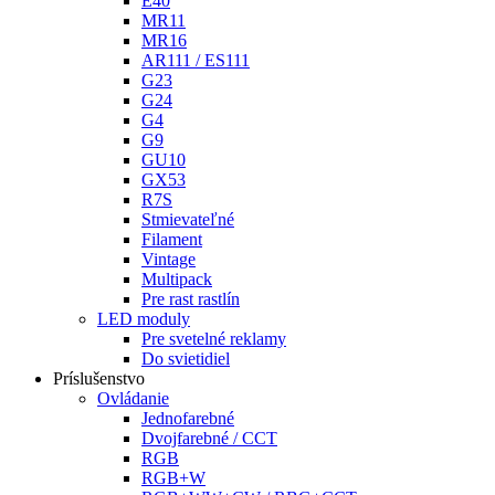
E40
MR11
MR16
AR111 / ES111
G23
G24
G4
G9
GU10
GX53
R7S
Stmievateľné
Filament
Vintage
Multipack
Pre rast rastlín
LED moduly
Pre svetelné reklamy
Do svietidiel
Príslušenstvo
Ovládanie
Jednofarebné
Dvojfarebné / CCT
RGB
RGB+W