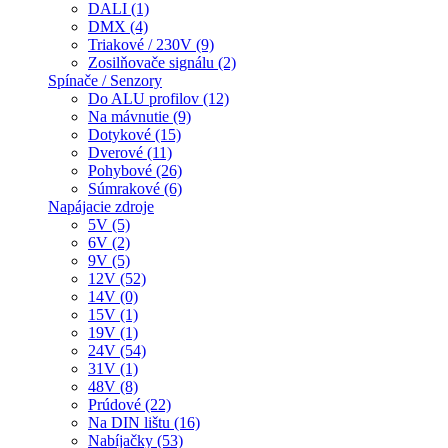
DALI (1)
DMX (4)
Triakové / 230V (9)
Zosilňovače signálu (2)
Spínače / Senzory
Do ALU profilov (12)
Na mávnutie (9)
Dotykové (15)
Dverové (11)
Pohybové (26)
Súmrakové (6)
Napájacie zdroje
5V (5)
6V (2)
9V (5)
12V (52)
14V (0)
15V (1)
19V (1)
24V (54)
31V (1)
48V (8)
Prúdové (22)
Na DIN lištu (16)
Nabíjačky (53)