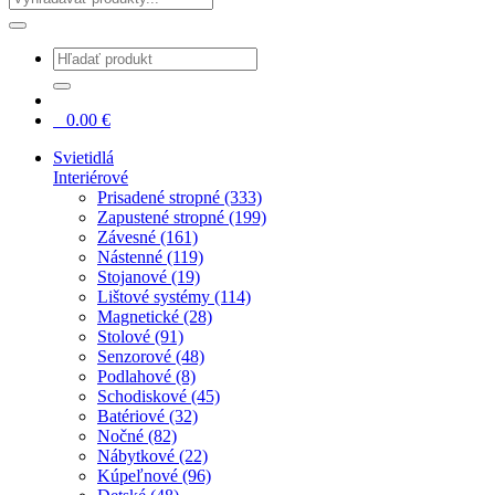
0
0.00
€
Svietidlá
Interiérové
Prisadené stropné (333)
Zapustené stropné (199)
Závesné (161)
Nástenné (119)
Stojanové (19)
Lištové systémy (114)
Magnetické (28)
Stolové (91)
Senzorové (48)
Podlahové (8)
Schodiskové (45)
Batériové (32)
Nočné (82)
Nábytkové (22)
Kúpeľnové (96)