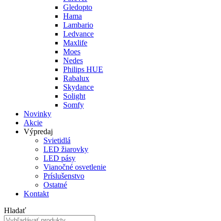
Gledopto
Hama
Lambario
Ledvance
Maxlife
Moes
Nedes
Philips HUE
Rabalux
Skydance
Solight
Somfy
Novinky
Akcie
Výpredaj
Svietidlá
LED žiarovky
LED pásy
Vianočné osvetlenie
Príslušenstvo
Ostatné
Kontakt
Hladať