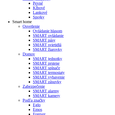
Pevné
Kĺbové
Lankové
Spojky
Smart home
Osvetlenie
Ovládanie hlasom
SMART ovládanie
SMART pásy
SMART svietidlá
SMART žiarovky
Domov
SMART jednotky
SMART prstene
SMART spínače
SMART termostaty
SMART vybavenie
SMART zásuvky
Zabezpečenie
SMART alarmy
SMART kamery
Podľa značky
Eglo
Emos
Forever