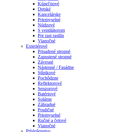
Kúpeľnové
Detské
Kancelárske
Priemyselné
Núdzové
S ventilátorom
Pre rast rastlín
Vianočné
Exteriérové
Prisadené stropné
Zapustené stropné
Závesné
Nástenné / Fasádne
Stĺpikové
Pochôdzne
Reflektorové
Senzorové
Batériové
Solárne
Záhradné
Pouličné
Priemyselné
Ručné a čelové
Vianočné
Príslušenstvo