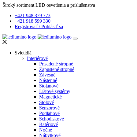
Široký sortiment LED osvetlenia a príslušenstva
+421 948 379 773
+421 918 599 330
Registrovať
/
Prihlásiť sa
Svietidlá
Interiérové
Prisadené stropné
Zapustené stropné
Závesné
Nástenné
Stojanové
Lištové systémy
Magnetické
Stolové
Senzorové
Podlahové
Schodiskové
Batériové
Nočné
Nábytkové