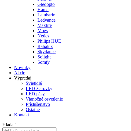
Gledopto
Hama
Lambario
Ledvance
Maxlife
Moes
Nedes
Philips HUE
Rabalux
Skydance
Solight
Somfy
Novinky
Akcie
Výpredaj
Svietidlá
LED žiarovky
LED pásy
Vianočné osvetlenie
Príslušenstvo
Ostatné
Kontakt
Hladať