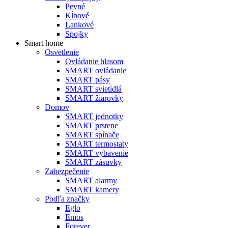
Pevné
Kĺbové
Lankové
Spojky
Smart home
Osvetlenie
Ovládanie hlasom
SMART ovládanie
SMART pásy
SMART svietidlá
SMART žiarovky
Domov
SMART jednotky
SMART prstene
SMART spínače
SMART termostaty
SMART vybavenie
SMART zásuvky
Zabezpečenie
SMART alarmy
SMART kamery
Podľa značky
Eglo
Emos
Forever