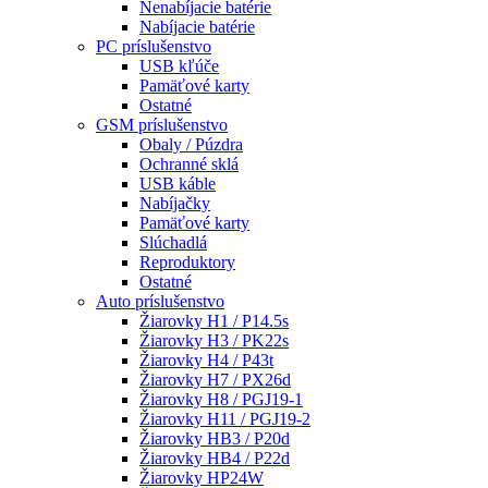
Nenabíjacie batérie
Nabíjacie batérie
PC príslušenstvo
USB kľúče
Pamäťové karty
Ostatné
GSM príslušenstvo
Obaly / Púzdra
Ochranné sklá
USB káble
Nabíjačky
Pamäťové karty
Slúchadlá
Reproduktory
Ostatné
Auto príslušenstvo
Žiarovky H1 / P14.5s
Žiarovky H3 / PK22s
Žiarovky H4 / P43t
Žiarovky H7 / PX26d
Žiarovky H8 / PGJ19-1
Žiarovky H11 / PGJ19-2
Žiarovky HB3 / P20d
Žiarovky HB4 / P22d
Žiarovky HP24W