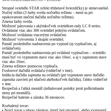
Stropné svietidlo STAR (efekt trblietavé hviezdičky) je stmievatelné.
Nočný režim (3 farby svetla nočného režimu – mení sa pri
opakovanom stačení tlačidla nočného režimu).
Zmena farby svetla.
Možnosť párovania s akýmkoľvek svietidlom rady LC 8 series.
Ovládanie viac ako 300 svietidiel jedným ovládačom.
Možnosť ovládania viacerými ovládačmi.
Možnosť vytvorenia 3 skupín svietidiel.
Pamäť posledného nadstavenia po vypnutí (aj vypínačom, aj
ovládačom).
Pamäť posledného nadstavenia pri ovládaní vypínačom – svietidlo
musí byť vo vypnutom stave viac ako 10sec. a aj v zapnutom stave
viac ako 10sec.
Zmena režimov pomocou vypínača.
Fosforové tlačidlá ovládača (viditeľné v tme).
Indikcia tlačidla zapnutia na ovládači (pri vypnutom stave tlačidlo
zapnutia zasvieti pri stlačení akéhokoľvek tlačidla), ľahko viditeľné
v tme.
Bezpečná a ľahká montáž (inštalované poistky proti poškriabaniu
steny pri montáži).
Bezpečné balenie a záruka 36 mesiacov.
Rozbalený tovar:
• Nový tovar s plnou zárukou, ktorý bol otvorený, alebo vystavený.