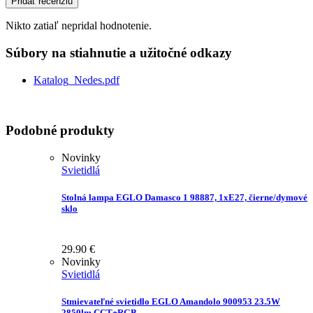
Pridať recenziu
Nikto zatiaľ nepridal hodnotenie.
Súbory na stiahnutie a užitočné odkazy
Katalog_Nedes.pdf
Podobné produkty
Novinky
Svietidlá
Stolná lampa EGLO Damasco 1 98887, 1xE27, čierne/dymové
sklo
29.90
€
Novinky
Svietidlá
Stmievateľné svietidlo EGLO Amandolo 900953 23.5W
2850lm CCT+RGB