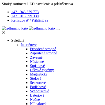
Široký sortiment LED osvetlenia a príslušenstva
+421 948 379 773
+421 918 599 330
Registrovať
/
Prihlásiť sa
Svietidlá
Interiérové
Prisadené stropné
Zapustené stropné
Závesné
Nástenné
Stojanové
Lištové systémy
Magnetické
Stolové
Senzorové
Podlahové
Schodiskové
Batériové
Nočné
Nábytkové