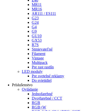
E40
MR11
MR16
AR111 / ES111
G23
G24
G4
G9
GU10
GX53
R7S
Stmievateľné
Filament
Vintage
Multipack
Pre rast rastlín
LED moduly
Pre svetelné reklamy
Do svietidiel
Príslušenstvo
Ovládanie
Jednofarebné
Dvojfarebné / CCT
RGB
RGB+W