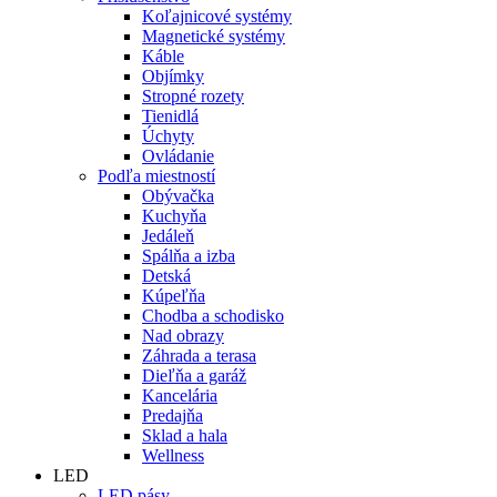
Koľajnicové systémy
Magnetické systémy
Káble
Objímky
Stropné rozety
Tienidlá
Úchyty
Ovládanie
Podľa miestností
Obývačka
Kuchyňa
Jedáleň
Spálňa a izba
Detská
Kúpeľňa
Chodba a schodisko
Nad obrazy
Záhrada a terasa
Dieľňa a garáž
Kancelária
Predajňa
Sklad a hala
Wellness
LED
LED pásy