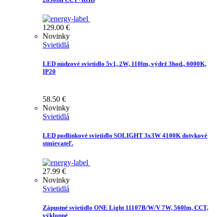
129.00
€
Novinky
Svietidlá
LED núdzové svietidlo 5v1, 2W, 110lm, výdrž 3hod., 6000K,
IP20
58.50
€
Novinky
Svietidlá
LED podlinkové svietidlo SOLIGHT 3x3W 4100K dotykové
stmievateľ.
27.99
€
Novinky
Svietidlá
Zápustné svietidlo ONE Light 11107B/W/V 7W, 560lm, CCT,
výklopné