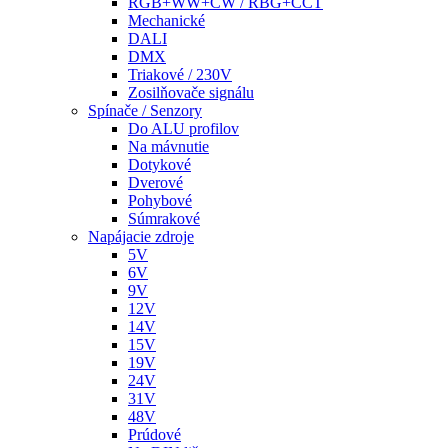
RGB+WW+CW / RBG+CCT
Mechanické
DALI
DMX
Triakové / 230V
Zosilňovače signálu
Spínače / Senzory
Do ALU profilov
Na mávnutie
Dotykové
Dverové
Pohybové
Súmrakové
Napájacie zdroje
5V
6V
9V
12V
14V
15V
19V
24V
31V
48V
Prúdové