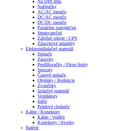
Na DIN lištu
Nabíjačky
AC/AC meniče
DC/AC meniče
DC/DC meniče
Paralelne zapojiteľné
Stmievateľné
Záložné zdroje / UPS
Zásuvkové adaptéry
Elektroinštalačný materiál
Spínače
Zásuvky
Predlžovačky / Flexo šnúry
Senzory
Časové spínače
Objímky / Redukcie
Zvončeky
Izolačný materiál
Ventilátory
Ističe
Prúdové chrániče
Káble / Konektory
Káble / Vodiče
Konektory / Svorky
Batérie