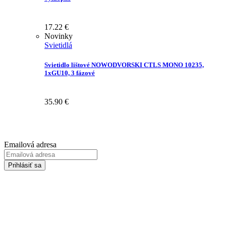
17.22
€
Novinky
Svietidlá
Svietidlo lištové NOWODVORSKI CTLS MONO 10235,
1xGU10, 3 fázové
35.90
€
Prihláste sa na odber Newsletter-u
Emailová adresa
Prihlásiť sa
Zadaním svojej emailovej adresy súhlasíte so spracúvaním Vašich
osobných údajov za účelom marketingu. Bližšie informácie nájdete
TU