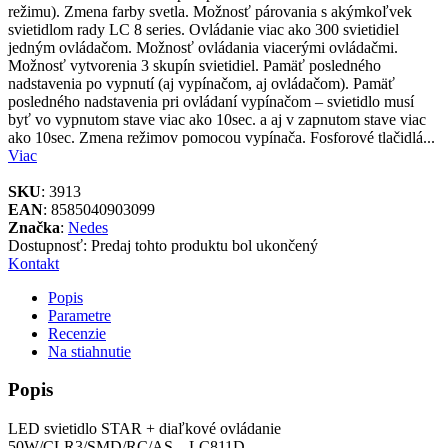
režimu). Zmena farby svetla. Možnosť párovania s akýmkoľvek
svietidlom rady LC 8 series. Ovládanie viac ako 300 svietidiel
jedným ovládačom. Možnosť ovládania viacerými ovládačmi.
Možnosť vytvorenia 3 skupín svietidiel. Pamäť posledného
nadstavenia po vypnutí (aj vypínačom, aj ovládačom). Pamäť
posledného nadstavenia pri ovládaní vypínačom – svietidlo musí
byť vo vypnutom stave viac ako 10sec. a aj v zapnutom stave viac
ako 10sec. Zmena režimov pomocou vypínača. Fosforové tlačidlá...
Viac
SKU
: 3913
EAN
: 8585040903099
Značka
:
Nedes
Dostupnosť:
Predaj tohto produktu bol ukončený
Kontakt
Popis
Parametre
Recenzie
Na stiahnutie
Popis
LED svietidlo STAR + diaľkové ovládanie
50W/CLR3/SMD/RC/AS – LC811D