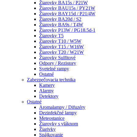
Žiarovky BA15s / P21W
Žiarovky BAU15s / PY21W
Žiarovky BAY15d / P21/4W
Žiarovky BA20d / S2
Žiarovky BA9s / T4W
Žiarovky P13W / PG18.5d-1
Žiarovky T5
Žiarovky T10 / W5W
Žiarovky T15 / W16W
Žiarovky T20 / W21W
Žiarovky Sulfitové
Odpory / Rezistory
Svetelné rampy
Ostatné
Zabezpečovacia technika
Kamery
Alarmy
Detektory
Ostatné
Aromalampy / Difuzéry
Dezinfekčné lampy
Meteostanice
Žiarovky s vláknom
Žiarivky
Spájkovanie