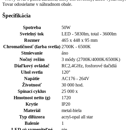
Tovar odosielame v náhradnom obale.
Špecifikácia
Spotreba
50W
Svetelný tok
LED - 5830lm, total - 3600lm
Rozmer
465 x 448 x 95 mm
Chromatičnosť (farba svetla)
2700K - 6500K
Stmievanie
áno
Nočný režim
3 módy (2700K/4000K/6500K)
Diaľkový ovládač
RC2,4GHz, fosforové tlačidlá
Uhol svetla
120°
Napätie
AC176 - 264V
Životnosť
30 000 hod.
Spínací cyklus
25 000 x
Hmotnost netto (g)
1720
Krytie
IP20
Materiál
metal-biela
Typ difúzora
acryl-opal all star
Balenie
1
LED sú vymeniteľné
nie