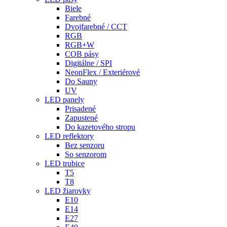
Biele
Farebné
Dvojfarebné / CCT
RGB
RGB+W
COB pásy
Digitálne / SPI
NeonFlex / Exteriérové
Do Sauny
UV
LED panely
Prisadené
Zapustené
Do kazetového stropu
LED reflektory
Bez senzoru
So senzorom
LED trubice
T5
T8
LED žiarovky
E10
E14
E27