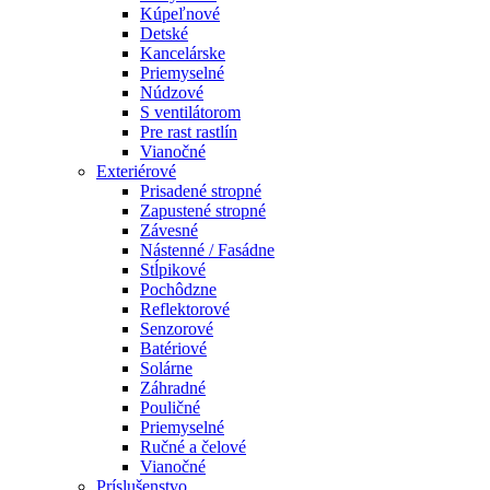
Kúpeľnové
Detské
Kancelárske
Priemyselné
Núdzové
S ventilátorom
Pre rast rastlín
Vianočné
Exteriérové
Prisadené stropné
Zapustené stropné
Závesné
Nástenné / Fasádne
Stĺpikové
Pochôdzne
Reflektorové
Senzorové
Batériové
Solárne
Záhradné
Pouličné
Priemyselné
Ručné a čelové
Vianočné
Príslušenstvo