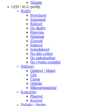
Náradie
LED / ALU profily
Profily
Povrchové
Zapustené
Rohové
Do dlažby
Pásovina
Nástenné
Závesné
Soklové
Schodiskové
Na sklo a plexi
Do sadrokartónu
Na výrobu svietidiel
Difúzory
Opálové / Matné
Číre
Čierne
Optické
Mikroprismatické
Koncovky
Plastové
Kovové
Držiaky / Spojky