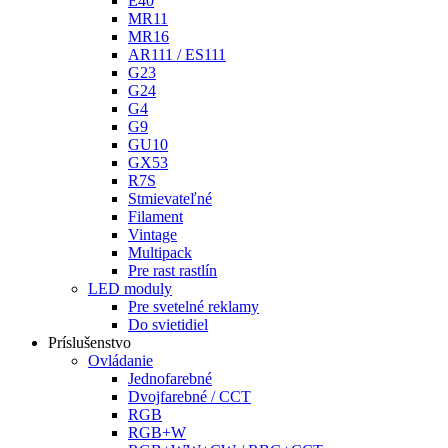
E40
MR11
MR16
AR111 / ES111
G23
G24
G4
G9
GU10
GX53
R7S
Stmievateľné
Filament
Vintage
Multipack
Pre rast rastlín
LED moduly
Pre svetelné reklamy
Do svietidiel
Príslušenstvo
Ovládanie
Jednofarebné
Dvojfarebné / CCT
RGB
RGB+W