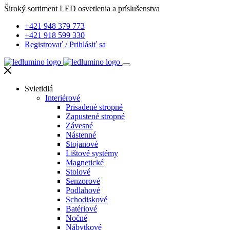
Široký sortiment LED osvetlenia a príslušenstva
+421 948 379 773
+421 918 599 330
Registrovať
/
Prihlásiť sa
Svietidlá
Interiérové
Prisadené stropné
Zapustené stropné
Závesné
Nástenné
Stojanové
Lištové systémy
Magnetické
Stolové
Senzorové
Podlahové
Schodiskové
Batériové
Nočné
Nábytkové