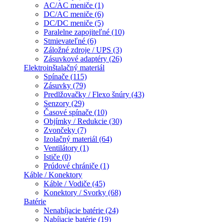
AC/AC meniče (1)
DC/AC meniče (6)
DC/DC meniče (5)
Paralelne zapojiteľné (10)
Stmievateľné (6)
Záložné zdroje / UPS (3)
Zásuvkové adaptéry (26)
Elektroinštalačný materiál
Spínače (115)
Zásuvky (79)
Predlžovačky / Flexo šnúry (43)
Senzory (29)
Časové spínače (10)
Objímky / Redukcie (30)
Zvončeky (7)
Izolačný materiál (64)
Ventilátory (1)
Ističe (0)
Prúdové chrániče (1)
Káble / Konektory
Káble / Vodiče (45)
Konektory / Svorky (68)
Batérie
Nenabíjacie batérie (24)
Nabíjacie batérie (19)