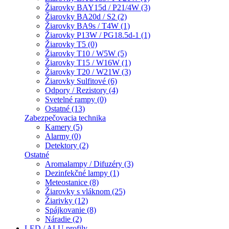
Žiarovky BAY15d / P21/4W (3)
Žiarovky BA20d / S2 (2)
Žiarovky BA9s / T4W (1)
Žiarovky P13W / PG18.5d-1 (1)
Žiarovky T5 (0)
Žiarovky T10 / W5W (5)
Žiarovky T15 / W16W (1)
Žiarovky T20 / W21W (3)
Žiarovky Sulfitové (6)
Odpory / Rezistory (4)
Svetelné rampy (0)
Ostatné (13)
Zabezpečovacia technika
Kamery (5)
Alarmy (0)
Detektory (2)
Ostatné
Aromalampy / Difuzéry (3)
Dezinfekčné lampy (1)
Meteostanice (8)
Žiarovky s vláknom (25)
Žiarivky (12)
Spájkovanie (8)
Náradie (2)
LED / ALU profily