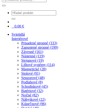
0
0.00
€
Svietidlá
Interiérové
Prisadené stropné (333)
Zapustené stropné (199)
Závesné (161)
Nástenné (119)
Stojanové (19)
Lištové systémy (114)
Magnetické (28)
Stolové (91)
Senzorové (48)
Podlahové (8)
Schodiskové (45)
Batériové (32)
Nočné (82)
Nábytkové (22)
Kúpeľnové (96)