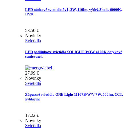
LED núdzové svietidlo 5v1, 2W, 110lm, výdrž 3hod., 6000K,
IP20
58.50
€
Novinky
Svietidlá
LED podlinkové svietidlo SOLIGHT 3x3W 4100K dotykové
stmievateľ.
27.99
€
Novinky
Svietidlá
Zápustné svietidlo ONE Light 11107B/W/V 7W, 560lm, CCT,
výklopné
17.22
€
Novinky
Svietidlá