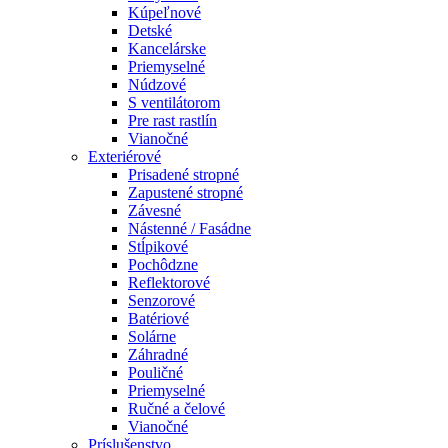
Kúpeľnové
Detské
Kancelárske
Priemyselné
Núdzové
S ventilátorom
Pre rast rastlín
Vianočné
Exteriérové
Prisadené stropné
Zapustené stropné
Závesné
Nástenné / Fasádne
Stĺpikové
Pochôdzne
Reflektorové
Senzorové
Batériové
Solárne
Záhradné
Pouličné
Priemyselné
Ručné a čelové
Vianočné
Príslušenstvo