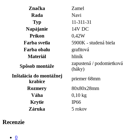
Značka
Zamel
Rada
Navi
Typ
11-311-31
Napájanie
14V DC
Príkon
0,42W
Farba svetla
5900K - studená biela
Farba obalu
grafitová
Materiál
hliník
zapustená / podomietková
Spôsob montáže
(háky)
Inštalácia do montážnej
priemer 68mm
krabice
Rozmery
80x80x28mm
Váha
0,10 kg
Krytie
IP66
Záruka
5 rokov
Recenzie
0