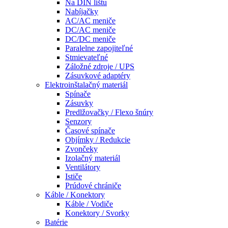
Na DIN lištu
Nabíjačky
AC/AC meniče
DC/AC meniče
DC/DC meniče
Paralelne zapojiteľné
Stmievateľné
Záložné zdroje / UPS
Zásuvkové adaptéry
Elektroinštalačný materiál
Spínače
Zásuvky
Predlžovačky / Flexo šnúry
Senzory
Časové spínače
Objímky / Redukcie
Zvončeky
Izolačný materiál
Ventilátory
Ističe
Prúdové chrániče
Káble / Konektory
Káble / Vodiče
Konektory / Svorky
Batérie