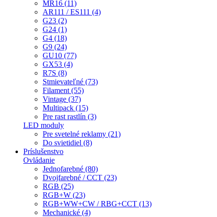
MR16 (11)
AR111 / ES111 (4)
G23 (2)
G24 (1)
G4 (18)
G9 (24)
GU10 (77)
GX53 (4)
R7S (8)
Stmievateľné (73)
Filament (55)
Vintage (37)
Multipack (15)
Pre rast rastlín (3)
LED moduly
Pre svetelné reklamy (21)
Do svietidiel (8)
Príslušenstvo
Ovládanie
Jednofarebné (80)
Dvojfarebné / CCT (23)
RGB (25)
RGB+W (23)
RGB+WW+CW / RBG+CCT (13)
Mechanické (4)