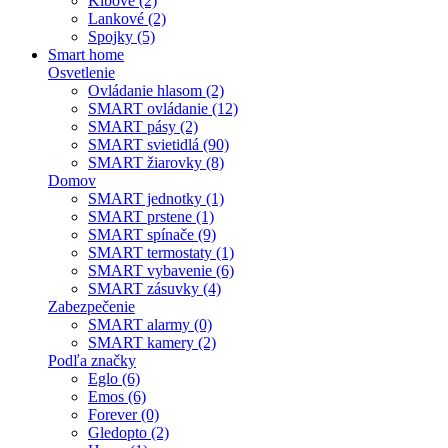
Kĺbové (2)
Lankové (2)
Spojky (5)
Smart home
Osvetlenie
Ovládanie hlasom (2)
SMART ovládanie (12)
SMART pásy (2)
SMART svietidlá (90)
SMART žiarovky (8)
Domov
SMART jednotky (1)
SMART prstene (1)
SMART spínače (9)
SMART termostaty (1)
SMART vybavenie (6)
SMART zásuvky (4)
Zabezpečenie
SMART alarmy (0)
SMART kamery (2)
Podľa značky
Eglo (6)
Emos (6)
Forever (0)
Gledopto (2)