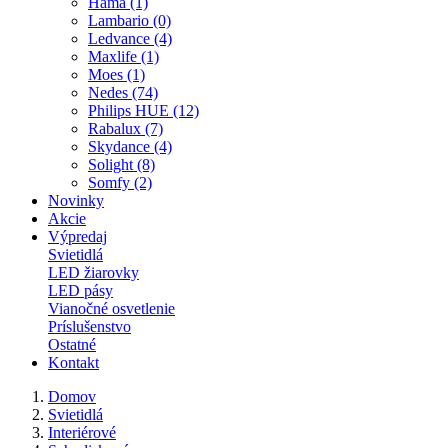
Hama (1)
Lambario (0)
Ledvance (4)
Maxlife (1)
Moes (1)
Nedes (74)
Philips HUE (12)
Rabalux (7)
Skydance (4)
Solight (8)
Somfy (2)
Novinky
Akcie
Výpredaj
Svietidlá
LED žiarovky
LED pásy
Vianočné osvetlenie
Príslušenstvo
Ostatné
Kontakt
Domov
Svietidlá
Interiérové