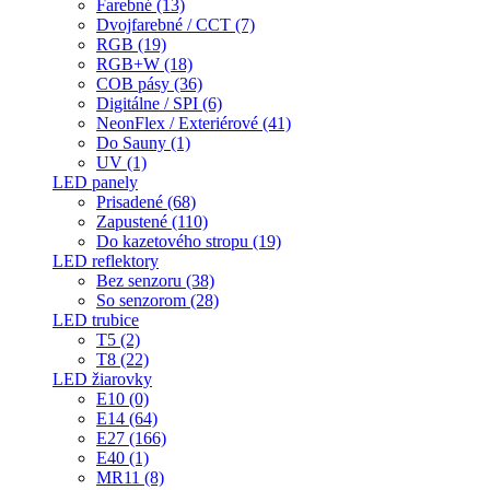
Farebné (13)
Dvojfarebné / CCT (7)
RGB (19)
RGB+W (18)
COB pásy (36)
Digitálne / SPI (6)
NeonFlex / Exteriérové (41)
Do Sauny (1)
UV (1)
LED panely
Prisadené (68)
Zapustené (110)
Do kazetového stropu (19)
LED reflektory
Bez senzoru (38)
So senzorom (28)
LED trubice
T5 (2)
T8 (22)
LED žiarovky
E10 (0)
E14 (64)
E27 (166)
E40 (1)
MR11 (8)