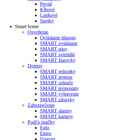
Pevné
Kĺbové
Lankové
Spojky
Smart home
Osvetlenie
Ovládanie hlasom
SMART ovládanie
SMART pásy
SMART svietidlá
SMART žiarovky
Domov
SMART jednotky
SMART prstene
SMART spínače
SMART termostaty
SMART vybavenie
SMART zásuvky
Zabezpečenie
SMART alarmy
SMART kamery
Podľa značky
Eglo
Emos
Forever