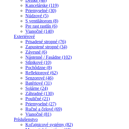
Detské (48)
Kancelárske (119)
Priemyselné (30)
Núdzové (5)
S ventilátorom (8)
Pre rast rastlín (6)
Vianočné (140)
Exteriérové
Prisadené stropné (76)
Zapustené stropné (34)
Závesné (6)
Nástenné / Fasádne (102)
Stĺpikové (10)
Pochôdzne (8)
Reflektorové (62)
Senzorové (46)
Batériové (31)
Solárne (24)
Záhradné (130)
Pouličné (21)
Priemyselné (27)
Ručné a čelové (69)
Vianočné (81)
Príslušenstvo
Koľajnicové systémy (82)