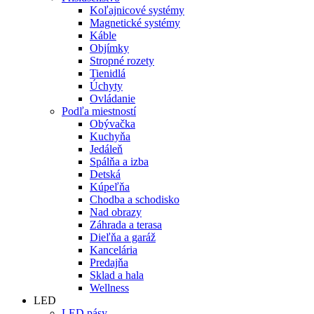
Koľajnicové systémy
Magnetické systémy
Káble
Objímky
Stropné rozety
Tienidlá
Úchyty
Ovládanie
Podľa miestností
Obývačka
Kuchyňa
Jedáleň
Spálňa a izba
Detská
Kúpeľňa
Chodba a schodisko
Nad obrazy
Záhrada a terasa
Dieľňa a garáž
Kancelária
Predajňa
Sklad a hala
Wellness
LED
LED pásy