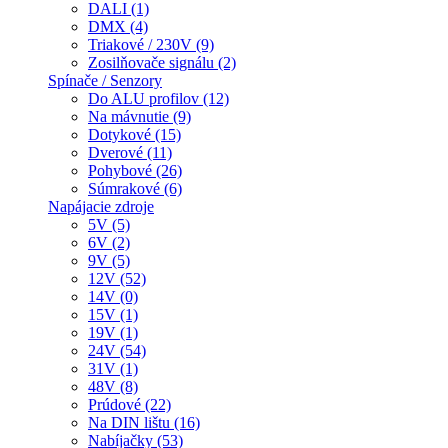
DALI (1)
DMX (4)
Triakové / 230V (9)
Zosilňovače signálu (2)
Spínače / Senzory
Do ALU profilov (12)
Na mávnutie (9)
Dotykové (15)
Dverové (11)
Pohybové (26)
Súmrakové (6)
Napájacie zdroje
5V (5)
6V (2)
9V (5)
12V (52)
14V (0)
15V (1)
19V (1)
24V (54)
31V (1)
48V (8)
Prúdové (22)
Na DIN lištu (16)
Nabíjačky (53)