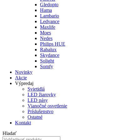
Gledopto
Hama
Lambario
Ledvance
Maxlife
Moes
Nedes
Philips HUE
Rabalux
Skydance
Solight
Somfy
Novinky
Akcie
Výpredaj
Svietidlá
LED žiarovky
LED pásy
Vianočné osvetlenie
Príslušenstvo
Ostatné
Kontakt
Hladať