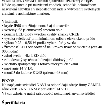
vlastnosťami. Obzvlášť nízkou spotrebou elektrickej energie.
Nájde uplatnenie pri nasvietení chodieb, schodísk, dekoračnom
nasvietení nábytku a v neposlednom rade k vytvoreniu svetelných
aranžmá v architektúre interiéru.
Vlastnosti:
• krytie IP66 umožňuje montáž aj do exteriéru
• svetelný lúč je emitovaný smerom dole
• použité LED diódy vysokej kvality značky CREE
• vysoká svietivosť pri minimálnom odbere elektrického prúdu
• výkon 0,28 – 0,56 W podľa výberu farby svetla
• životnosť LED odhadovaná na 5 rokov trvalého svietenia (cca 40
000 hodín)
• zdroj svetla – 4ks LED diód
• zabudovaný systém stabilizujúci diódový prúd
• svietidlo spolupracuje s fotovoltaickými článkami
• napájanie 14 V DC
• montáž do krabice KU68 (priemer 68 mm)
POZOR:
Na napájanie svietidiel NAVI sa odporúčajú zdroje firmy ZAMEL
série ZNP, ZNN, ZNM v prevedení 14 V DC.
Výkon zdroja je nutné prispôsobiť počtu napájaných svietidiel.
Špecifikácia