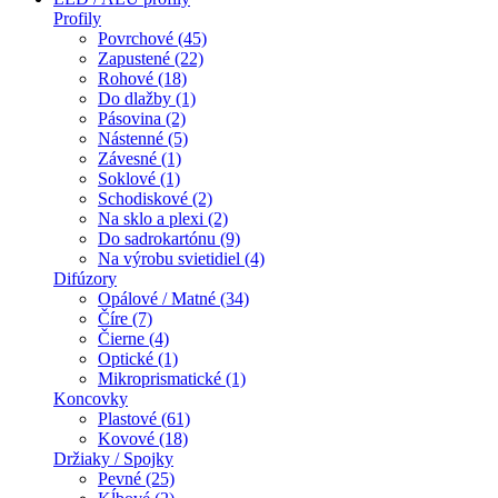
Profily
Povrchové (45)
Zapustené (22)
Rohové (18)
Do dlažby (1)
Pásovina (2)
Nástenné (5)
Závesné (1)
Soklové (1)
Schodiskové (2)
Na sklo a plexi (2)
Do sadrokartónu (9)
Na výrobu svietidiel (4)
Difúzory
Opálové / Matné (34)
Číre (7)
Čierne (4)
Optické (1)
Mikroprismatické (1)
Koncovky
Plastové (61)
Kovové (18)
Držiaky / Spojky
Pevné (25)