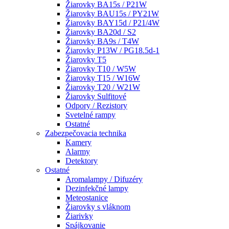
Žiarovky BA15s / P21W
Žiarovky BAU15s / PY21W
Žiarovky BAY15d / P21/4W
Žiarovky BA20d / S2
Žiarovky BA9s / T4W
Žiarovky P13W / PG18.5d-1
Žiarovky T5
Žiarovky T10 / W5W
Žiarovky T15 / W16W
Žiarovky T20 / W21W
Žiarovky Sulfitové
Odpory / Rezistory
Svetelné rampy
Ostatné
Zabezpečovacia technika
Kamery
Alarmy
Detektory
Ostatné
Aromalampy / Difuzéry
Dezinfekčné lampy
Meteostanice
Žiarovky s vláknom
Žiarivky
Spájkovanie