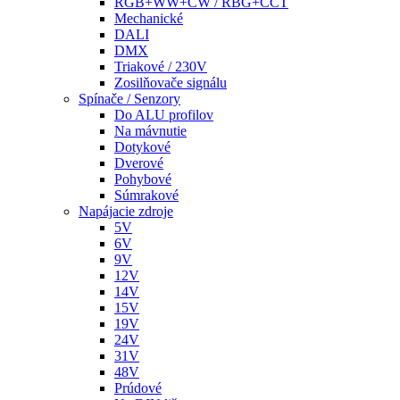
RGB+WW+CW / RBG+CCT
Mechanické
DALI
DMX
Triakové / 230V
Zosilňovače signálu
Spínače / Senzory
Do ALU profilov
Na mávnutie
Dotykové
Dverové
Pohybové
Súmrakové
Napájacie zdroje
5V
6V
9V
12V
14V
15V
19V
24V
31V
48V
Prúdové