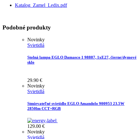
Katalog_Zamel_Ledix.pdf
Podobné produkty
Novinky
Svietidlá
Stolná lampa EGLO Damasco 1 98887, 1xE27, čierne/dymové
sklo
29.90
€
Novinky
Svietidlá
Stmievateľné svietidlo EGLO Amandolo 900953 23.5W
2850lm CCT+RGB
129.00
€
Novinky
Svietidlá