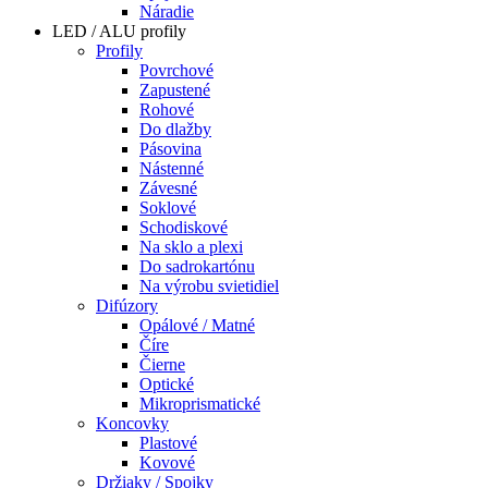
Náradie
LED / ALU profily
Profily
Povrchové
Zapustené
Rohové
Do dlažby
Pásovina
Nástenné
Závesné
Soklové
Schodiskové
Na sklo a plexi
Do sadrokartónu
Na výrobu svietidiel
Difúzory
Opálové / Matné
Číre
Čierne
Optické
Mikroprismatické
Koncovky
Plastové
Kovové
Držiaky / Spojky