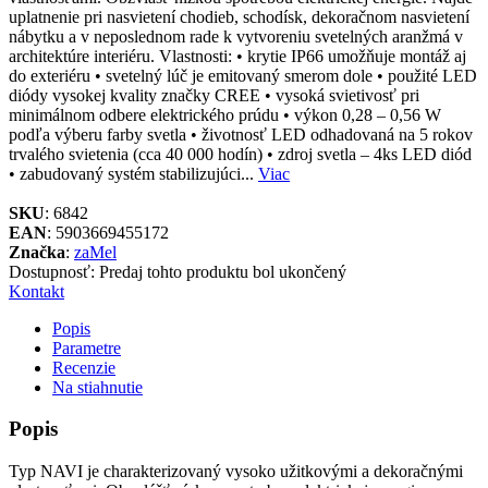
uplatnenie pri nasvietení chodieb, schodísk, dekoračnom nasvietení
nábytku a v neposlednom rade k vytvoreniu svetelných aranžmá v
architektúre interiéru. Vlastnosti: • krytie IP66 umožňuje montáž aj
do exteriéru • svetelný lúč je emitovaný smerom dole • použité LED
diódy vysokej kvality značky CREE • vysoká svietivosť pri
minimálnom odbere elektrického prúdu • výkon 0,28 – 0,56 W
podľa výberu farby svetla • životnosť LED odhadovaná na 5 rokov
trvalého svietenia (cca 40 000 hodín) • zdroj svetla – 4ks LED diód
• zabudovaný systém stabilizujúci...
Viac
SKU
: 6842
EAN
: 5903669455172
Značka
:
zaMel
Dostupnosť:
Predaj tohto produktu bol ukončený
Kontakt
Popis
Parametre
Recenzie
Na stiahnutie
Popis
Typ NAVI je charakterizovaný vysoko užitkovými a dekoračnými