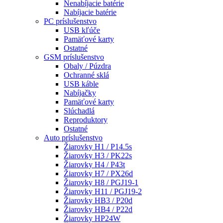
Nenabíjacie batérie
Nabíjacie batérie
PC príslušenstvo
USB kľúče
Pamäťové karty
Ostatné
GSM príslušenstvo
Obaly / Púzdra
Ochranné sklá
USB káble
Nabíjačky
Pamäťové karty
Slúchadlá
Reproduktory
Ostatné
Auto príslušenstvo
Žiarovky H1 / P14.5s
Žiarovky H3 / PK22s
Žiarovky H4 / P43t
Žiarovky H7 / PX26d
Žiarovky H8 / PGJ19-1
Žiarovky H11 / PGJ19-2
Žiarovky HB3 / P20d
Žiarovky HB4 / P22d
Žiarovky HP24W