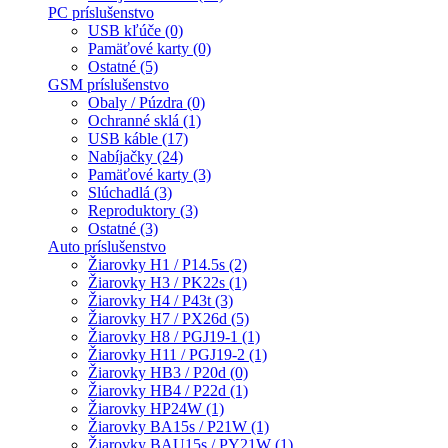
PC príslušenstvo
USB kľúče (0)
Pamäťové karty (0)
Ostatné (5)
GSM príslušenstvo
Obaly / Púzdra (0)
Ochranné sklá (1)
USB káble (17)
Nabíjačky (24)
Pamäťové karty (3)
Slúchadlá (3)
Reproduktory (3)
Ostatné (3)
Auto príslušenstvo
Žiarovky H1 / P14.5s (2)
Žiarovky H3 / PK22s (1)
Žiarovky H4 / P43t (3)
Žiarovky H7 / PX26d (5)
Žiarovky H8 / PGJ19-1 (1)
Žiarovky H11 / PGJ19-2 (1)
Žiarovky HB3 / P20d (0)
Žiarovky HB4 / P22d (1)
Žiarovky HP24W (1)
Žiarovky BA15s / P21W (1)
Žiarovky BAU15s / PY21W (1)