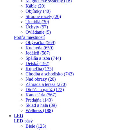
Magnetické systémy (18)
Káble (20)
Objímky (40)
Stropné rozety (26)
Tienidlá (30)
Úchyty (57)
Ovládanie (5)
Podľa miestností
Obývačka (569)
Kuchyňa (659)
Jedáleň (587)
Spálňa a izba (744)
Detská (192)
Kúpeľňa (135)
Chodba a schodisko (743)
Nad obrazy (20)
Záhrada a terasa (270)
Dieľňa a garáž (172)
Kancelária (567)
Predajňa (143)
Sklad a hala (89)
Wellness (188)
LED
LED pásy
Biele (125)