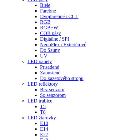
Biele
Farebné
Dvojfarebné / CCT
RGB
RGB+W
COB pásy
Digitálne / SPI
NeonFlex / Exteriérové
Do Sauny
UV
LED panely
Prisadené
Zapustené
Do kazetového stropu
LED reflektory
Bez senzoru
So senzorom
LED trubice
T5
T8
LED žiarovky
E10
E14
E27