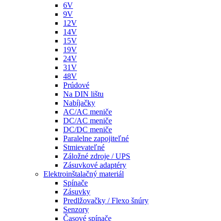
6V
9V
12V
14V
15V
19V
24V
31V
48V
Prúdové
Na DIN lištu
Nabíjačky
AC/AC meniče
DC/AC meniče
DC/DC meniče
Paralelne zapojiteľné
Stmievateľné
Záložné zdroje / UPS
Zásuvkové adaptéry
Elektroinštalačný materiál
Spínače
Zásuvky
Predlžovačky / Flexo šnúry
Senzory
Časové spínače