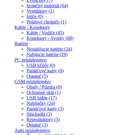
Zvončeky (7)
Izolačný materiál (64)
Ventilátory (1)
Ističe (0)
Prúdové chrániče (1)
Káble / Konektory
Káble / Vodiče (45)
Konektory / Svorky (68)
Batérie
Nenabíjacie batérie (24)
Nabíjacie batérie (19)
PC príslušenstvo
USB kľúče (0)
Pamäťové karty (0)
Ostatné (5)
GSM príslušenstvo
Obaly / Púzdra (0)
Ochranné sklá (1)
USB káble (17)
Nabíjačky (24)
Pamäťové karty (3)
Slúchadlá (3)
Reproduktory (3)
Ostatné (3)
Auto príslušenstvo