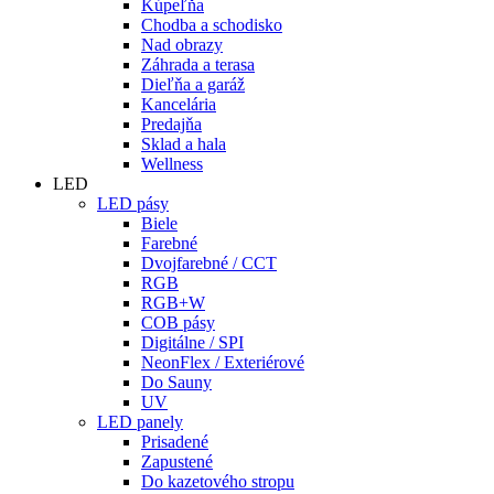
Kúpeľňa
Chodba a schodisko
Nad obrazy
Záhrada a terasa
Dieľňa a garáž
Kancelária
Predajňa
Sklad a hala
Wellness
LED
LED pásy
Biele
Farebné
Dvojfarebné / CCT
RGB
RGB+W
COB pásy
Digitálne / SPI
NeonFlex / Exteriérové
Do Sauny
UV
LED panely
Prisadené
Zapustené
Do kazetového stropu