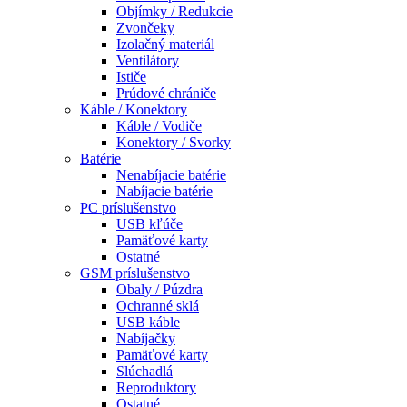
Objímky / Redukcie
Zvončeky
Izolačný materiál
Ventilátory
Ističe
Prúdové chrániče
Káble / Konektory
Káble / Vodiče
Konektory / Svorky
Batérie
Nenabíjacie batérie
Nabíjacie batérie
PC príslušenstvo
USB kľúče
Pamäťové karty
Ostatné
GSM príslušenstvo
Obaly / Púzdra
Ochranné sklá
USB káble
Nabíjačky
Pamäťové karty
Slúchadlá
Reproduktory
Ostatné