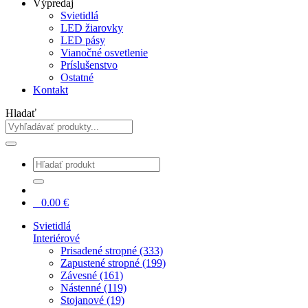
Výpredaj
Svietidlá
LED žiarovky
LED pásy
Vianočné osvetlenie
Príslušenstvo
Ostatné
Kontakt
Hladať
0
0.00
€
Svietidlá
Interiérové
Prisadené stropné (333)
Zapustené stropné (199)
Závesné (161)
Nástenné (119)
Stojanové (19)