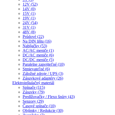
12V (52)
14V (0)
15V (1)
19V (1)
24V (54)
31V (1)
48V (8)
Prúdové (22)
Na DIN lištu (16)
Nabíjačky (53)
AC/AC meniče (1)
DC/AC meniče (6)
DC/DC meniče (5)
Paralelne zapojiteľné (10)
Stmievateľné (6)
Záložné zdroje / UPS (3)
Zásuvkové adaptéry (26)
Elektroinštalačný materiál
Spínače (115)
Zásuvky (79)
Predlžovačky / Flexo šnúry (43)
Senzory (29)
Časové spínače (10)
Objímky / Redukcie (30)