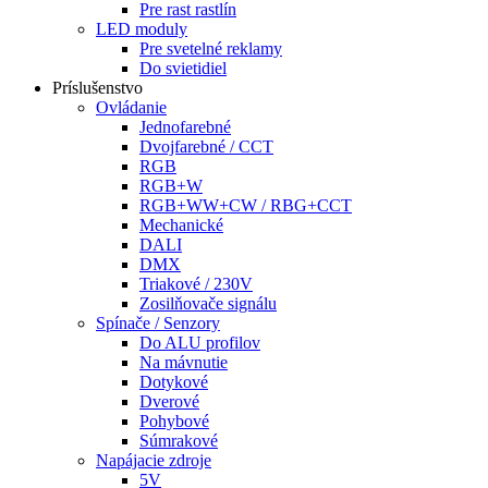
Pre rast rastlín
LED moduly
Pre svetelné reklamy
Do svietidiel
Príslušenstvo
Ovládanie
Jednofarebné
Dvojfarebné / CCT
RGB
RGB+W
RGB+WW+CW / RBG+CCT
Mechanické
DALI
DMX
Triakové / 230V
Zosilňovače signálu
Spínače / Senzory
Do ALU profilov
Na mávnutie
Dotykové
Dverové
Pohybové
Súmrakové
Napájacie zdroje
5V