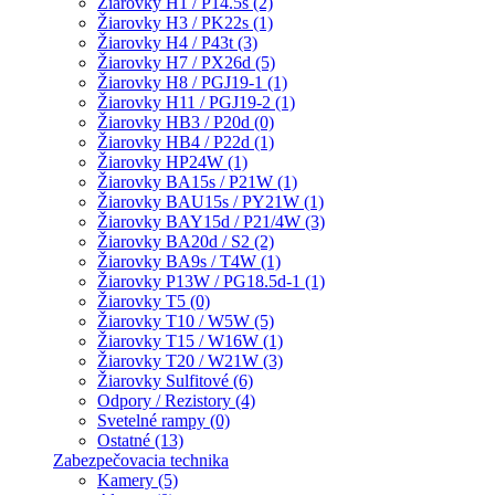
Žiarovky H1 / P14.5s (2)
Žiarovky H3 / PK22s (1)
Žiarovky H4 / P43t (3)
Žiarovky H7 / PX26d (5)
Žiarovky H8 / PGJ19-1 (1)
Žiarovky H11 / PGJ19-2 (1)
Žiarovky HB3 / P20d (0)
Žiarovky HB4 / P22d (1)
Žiarovky HP24W (1)
Žiarovky BA15s / P21W (1)
Žiarovky BAU15s / PY21W (1)
Žiarovky BAY15d / P21/4W (3)
Žiarovky BA20d / S2 (2)
Žiarovky BA9s / T4W (1)
Žiarovky P13W / PG18.5d-1 (1)
Žiarovky T5 (0)
Žiarovky T10 / W5W (5)
Žiarovky T15 / W16W (1)
Žiarovky T20 / W21W (3)
Žiarovky Sulfitové (6)
Odpory / Rezistory (4)
Svetelné rampy (0)
Ostatné (13)
Zabezpečovacia technika
Kamery (5)