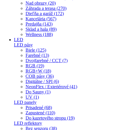
Nad obrazy (20)
Záhrada a terasa (270)
Dieľňa a garáž (172)
Kancelária (567)
Predajňa (143)
Sklad a hala (89)
Wellness (188)
LED
LED pásy
Biele (125)
Farebné (13)
Dvojfarebné / CCT (7)
RGB (19)
RGB+W (18)
COB pásy (36)
Digitálne / SPI (6)
NeonFlex / Exteriérové (41)
Do Sauny (1)
UV (1)
LED panely
Prisadené (68)
Zapustené (110)
Do kazetového stropu (19)
LED reflektory
Bez senzoru (38)