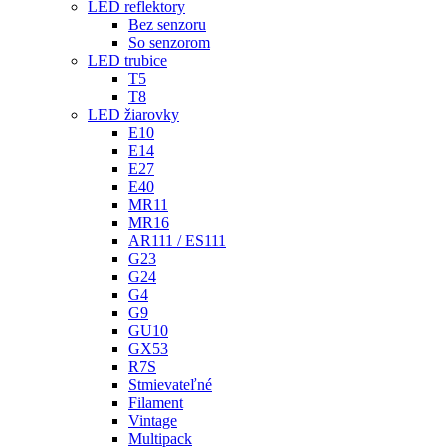
LED reflektory
Bez senzoru
So senzorom
LED trubice
T5
T8
LED žiarovky
E10
E14
E27
E40
MR11
MR16
AR111 / ES111
G23
G24
G4
G9
GU10
GX53
R7S
Stmievateľné
Filament
Vintage
Multipack