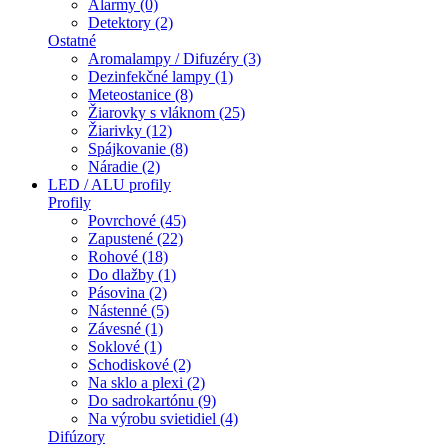
Alarmy (0)
Detektory (2)
Ostatné
Aromalampy / Difuzéry (3)
Dezinfekčné lampy (1)
Meteostanice (8)
Žiarovky s vláknom (25)
Žiarivky (12)
Spájkovanie (8)
Náradie (2)
LED / ALU profily
Profily
Povrchové (45)
Zapustené (22)
Rohové (18)
Do dlažby (1)
Pásovina (2)
Nástenné (5)
Závesné (1)
Soklové (1)
Schodiskové (2)
Na sklo a plexi (2)
Do sadrokartónu (9)
Na výrobu svietidiel (4)
Difúzory