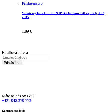
Príslušenstvo
Vodotesný konektor 2PIN IP54 s káblom 2x0.75, biely, 10A,
250V
1.89
€
Prihláste sa na odber Newsletter-u
Emailová adresa
Prihlásiť sa
Zadaním svojej emailovej adresy súhlasíte so spracúvaním Vašich
osobných údajov za účelom marketingu. Bližšie informácie nájdete
TU
Máte na nás otázku?
+421 948 379 773
Kamenná predajňa