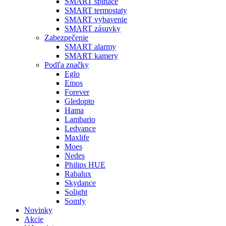
SMART spínače
SMART termostaty
SMART vybavenie
SMART zásuvky
Zabezpečenie
SMART alarmy
SMART kamery
Podľa značky
Eglo
Emos
Forever
Gledopto
Hama
Lambario
Ledvance
Maxlife
Moes
Nedes
Philips HUE
Rabalux
Skydance
Solight
Somfy
Novinky
Akcie