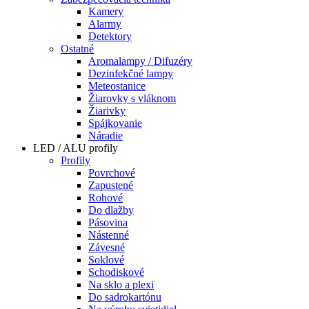
Kamery
Alarmy
Detektory
Ostatné
Aromalampy / Difuzéry
Dezinfekčné lampy
Meteostanice
Žiarovky s vláknom
Žiarivky
Spájkovanie
Náradie
LED / ALU profily
Profily
Povrchové
Zapustené
Rohové
Do dlažby
Pásovina
Nástenné
Závesné
Soklové
Schodiskové
Na sklo a plexi
Do sadrokartónu