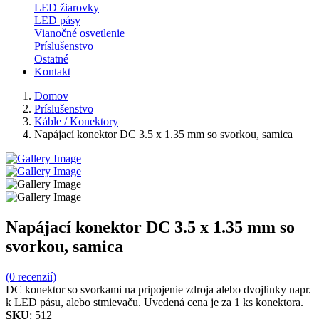
LED žiarovky
LED pásy
Vianočné osvetlenie
Príslušenstvo
Ostatné
Kontakt
Domov
Príslušenstvo
Káble / Konektory
Napájací konektor DC 3.5 x 1.35 mm so svorkou, samica
Napájací konektor DC 3.5 x 1.35 mm so
svorkou, samica
(0 recenzií)
DC konektor so svorkami na pripojenie zdroja alebo dvojlinky napr.
k LED pásu, alebo stmievaču. Uvedená cena je za 1 ks konektora.
SKU
: 512