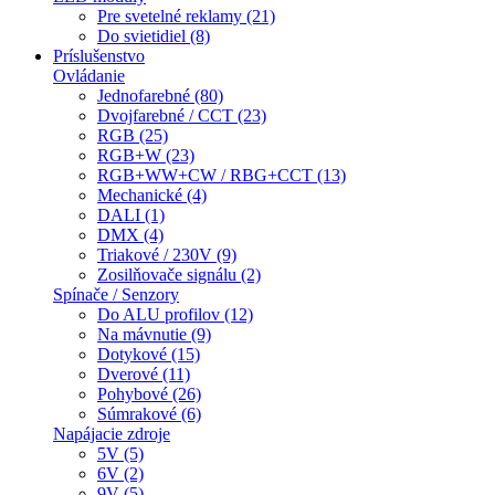
Pre svetelné reklamy (21)
Do svietidiel (8)
Príslušenstvo
Ovládanie
Jednofarebné (80)
Dvojfarebné / CCT (23)
RGB (25)
RGB+W (23)
RGB+WW+CW / RBG+CCT (13)
Mechanické (4)
DALI (1)
DMX (4)
Triakové / 230V (9)
Zosilňovače signálu (2)
Spínače / Senzory
Do ALU profilov (12)
Na mávnutie (9)
Dotykové (15)
Dverové (11)
Pohybové (26)
Súmrakové (6)
Napájacie zdroje
5V (5)
6V (2)
9V (5)