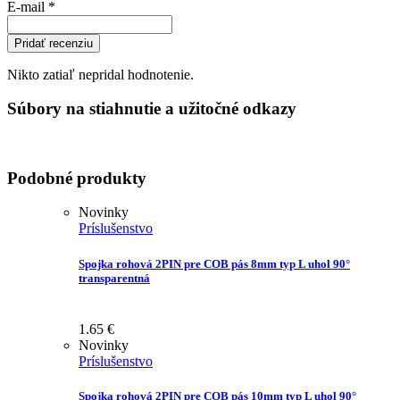
E-mail
*
Pridať recenziu
Nikto zatiaľ nepridal hodnotenie.
Súbory na stiahnutie a užitočné odkazy
Podobné produkty
Novinky
Príslušenstvo
Spojka rohová 2PIN pre COB pás 8mm typ L uhol 90°
transparentná
1.65
€
Novinky
Príslušenstvo
Spojka rohová 2PIN pre COB pás 10mm typ L uhol 90°