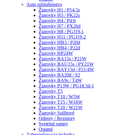
Auto príslušenstvo
Žiarovky H1 / P14.5s
Žiarovky H3 / PK22s
Žiarovky H4 / P43t
Žiarovky H7 / PX26d
Žiarovky H8 / PGJ19-1
Žiarovky H11 / PGJ19-2
Žiarovky HB3 / P20d
Žiarovky HB4 / P22d
Žiarovky HP24W
Žiarovky BA15s / P21W
Žiarovky BAU15s / PY21W
Žiarovky BAY15d / P21/4W
Žiarovky BA20d / S2
Žiarovky BA9s / T4W
Žiarovky P13W / PG18.5d-1
Žiarovky T5
Žiarovky T10 / W5W
Žiarovky T15 / W16W
Žiarovky T20 / W21W
Žiarovky Sulfitové
Odpory / Rezistory
Svetelné rampy
Ostatné
Zabezpečovacia technika