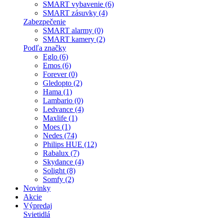
SMART vybavenie (6)
SMART zásuvky (4)
Zabezpečenie
SMART alarmy (0)
SMART kamery (2)
Podľa značky
Eglo (6)
Emos (6)
Forever (0)
Gledopto (2)
Hama (1)
Lambario (0)
Ledvance (4)
Maxlife (1)
Moes (1)
Nedes (74)
Philips HUE (12)
Rabalux (7)
Skydance (4)
Solight (8)
Somfy (2)
Novinky
Akcie
Výpredaj
Svietidlá