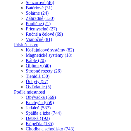
Senzorové (46)
Batériové (31)
Solárne (24)
Záhradné (130)
Pouličné (21)
Priemyselné (27)
Ručné a čelové (69)
Vianočné (81)
Príslušenstvo
Koľajnicové systémy (82)
Magnetické systémy (18)
Káble (20)
Objímky (40)
Stropné rozety (26)
Tienidlá (30)
Úchyty (57)
Ovládanie (5)
Podľa miestností
Obývačka (569)
Kuchyňa (659)
Jedáleň (587)
Spálňa a izba (744)
Detská (192)
Kúpeľňa (135)
Chodba a schodisko (743)