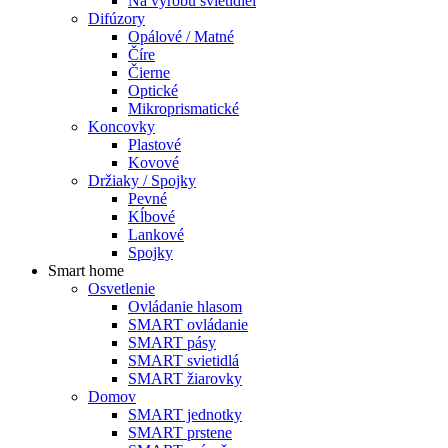
Na výrobu svietidiel
Difúzory
Opálové / Matné
Číre
Čierne
Optické
Mikroprismatické
Koncovky
Plastové
Kovové
Držiaky / Spojky
Pevné
Kĺbové
Lankové
Spojky
Smart home
Osvetlenie
Ovládanie hlasom
SMART ovládanie
SMART pásy
SMART svietidlá
SMART žiarovky
Domov
SMART jednotky
SMART prstene