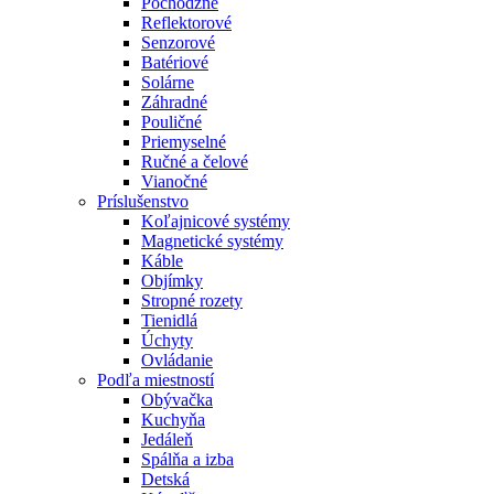
Pochôdzne
Reflektorové
Senzorové
Batériové
Solárne
Záhradné
Pouličné
Priemyselné
Ručné a čelové
Vianočné
Príslušenstvo
Koľajnicové systémy
Magnetické systémy
Káble
Objímky
Stropné rozety
Tienidlá
Úchyty
Ovládanie
Podľa miestností
Obývačka
Kuchyňa
Jedáleň
Spálňa a izba
Detská