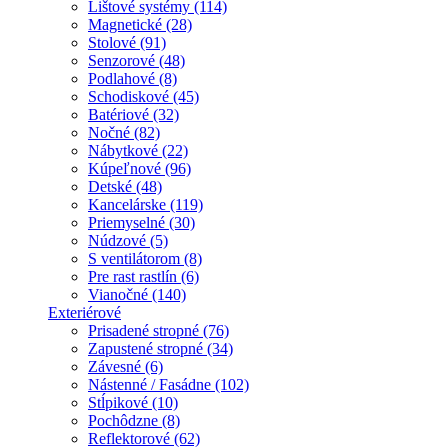
Lištové systémy (114)
Magnetické (28)
Stolové (91)
Senzorové (48)
Podlahové (8)
Schodiskové (45)
Batériové (32)
Nočné (82)
Nábytkové (22)
Kúpeľnové (96)
Detské (48)
Kancelárske (119)
Priemyselné (30)
Núdzové (5)
S ventilátorom (8)
Pre rast rastlín (6)
Vianočné (140)
Exteriérové
Prisadené stropné (76)
Zapustené stropné (34)
Závesné (6)
Nástenné / Fasádne (102)
Stĺpikové (10)
Pochôdzne (8)
Reflektorové (62)