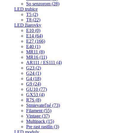
So senzorom (28)
LED trubice
T5 (2)
T8 (22)
LED žiarovky
E10 (0)
E14 (64)
E27 (166)
E40 (1)
MR11 (8)
MR16 (11)
AR111 / ES111 (4)
G23 (2)
G24 (1)
G4 (18)
G9 (24)
GU10 (77)
GX53 (4)
R7S (8)
Stmievateľné (73)
Filament (55)
Vintage (37)
Multipack (15)
Pre rast rastlín (3)
LED moduly