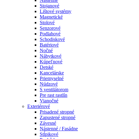
Nástenné
Stojanové
Lištové systémy
Magnetické
Stolové
Senzorové
Podlahové
Schodiskové
Batériové
Nočné
Nábytkové
Kúpeľnové
Detské
Kancelárske
Priemyselné
Núdzové
S ventilátorom
Pre rast rastlín
Vianočné
Exteriérové
Prisadené stropné
Zapustené stropné
Závesné
Nástenné / Fasádne
Stĺpikové