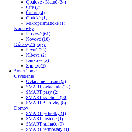
Opálové / Matné (34)
Číre (7)
Čierne (4)
Optické (1)
Mikroprismatické (1)
Koncovky
Plastové (61)
Kovové (18)
Držiaky / Spojky
Pevné (25)
Kĺbové (2)
Lankové (2)
Spojky (5)
Smart home
Osvetlenie
Ovládanie hlasom (2)
SMART ovládanie (12)
SMART pásy (2)
SMART svietidlá (90)
SMART žiarovky (8)
Domov
SMART jednotky (1)
SMART prstene (1)
SMART spínače (9)
SMART termostaty (1)