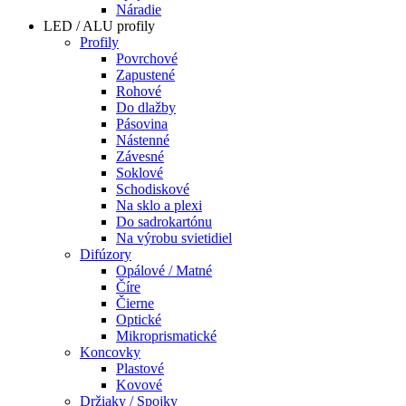
Náradie
LED / ALU profily
Profily
Povrchové
Zapustené
Rohové
Do dlažby
Pásovina
Nástenné
Závesné
Soklové
Schodiskové
Na sklo a plexi
Do sadrokartónu
Na výrobu svietidiel
Difúzory
Opálové / Matné
Číre
Čierne
Optické
Mikroprismatické
Koncovky
Plastové
Kovové
Držiaky / Spojky