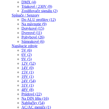
DMX (4)
Triakové / 230V (9)
Zosilňovače signálu (2)
Spínače / Senzory
Do ALU profilov (12)
Na mávnutie (9)
Dotykové (15)
Dverové (11)
Pohybové (26)
Súmrakové (6)
Napájacie zdroje
5V (6)
6V (2)
9V (5)
12V (52)
14V (0)
15V (1)
19V (1)
24V (54)
31V (1)
48V (8)
Prúdové (22)
Na DIN lištu (16)
Nabíjačky (54)
AC/AC meniče (1)