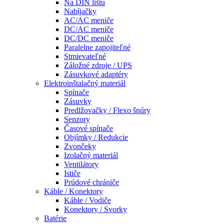
Na DIN lištu
Nabíjačky
AC/AC meniče
DC/AC meniče
DC/DC meniče
Paralelne zapojiteľné
Stmievateľné
Záložné zdroje / UPS
Zásuvkové adaptéry
Elektroinštalačný materiál
Spínače
Zásuvky
Predlžovačky / Flexo šnúry
Senzory
Časové spínače
Objímky / Redukcie
Zvončeky
Izolačný materiál
Ventilátory
Ističe
Prúdové chrániče
Káble / Konektory
Káble / Vodiče
Konektory / Svorky
Batérie