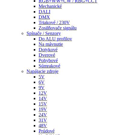
RGB+WW+CW / RBG+CCT
Mechanické
DALI
DMX
Triakové / 230V
Zosilňovače signálu
Spínače / Senzory
Do ALU profilov
Na mávnutie
Dotykové
Dverové
Pohybové
Súmrakové
Napájacie zdroje
5V
6V
9V
12V
14V
15V
19V
24V
31V
48V
Prúdové