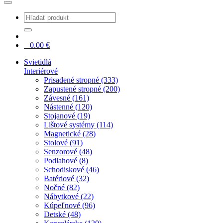
0
0.00
€
Svietidlá
Interiérové
Prisadené stropné (333)
Zapustené stropné (200)
Závesné (161)
Nástenné (120)
Stojanové (19)
Lištové systémy (114)
Magnetické (28)
Stolové (91)
Senzorové (48)
Podlahové (8)
Schodiskové (46)
Batériové (32)
Nočné (82)
Nábytkové (22)
Kúpeľnové (96)
Detské (48)