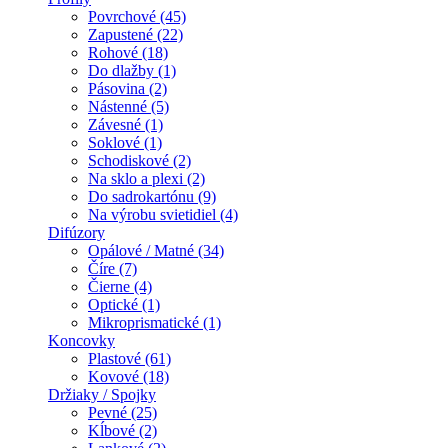
Povrchové (45)
Zapustené (22)
Rohové (18)
Do dlažby (1)
Pásovina (2)
Nástenné (5)
Závesné (1)
Soklové (1)
Schodiskové (2)
Na sklo a plexi (2)
Do sadrokartónu (9)
Na výrobu svietidiel (4)
Difúzory
Opálové / Matné (34)
Číre (7)
Čierne (4)
Optické (1)
Mikroprismatické (1)
Koncovky
Plastové (61)
Kovové (18)
Držiaky / Spojky
Pevné (25)
Kĺbové (2)