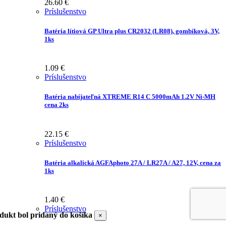
26.60
€
Príslušenstvo
Batéria lítiová GP Ultra plus CR2032 (LR08), gombíková, 3V,
1ks
1.09
€
Príslušenstvo
Batéria nabíjateľná XTREME R14 C 5000mAh 1.2V Ni-MH
cena 2ks
22.15
€
Príslušenstvo
Batéria alkalická AGFAphoto 27A / LR27A / A27, 12V, cena za
1ks
1.40
€
Príslušenstvo
dukt bol pridaný do košíka
×