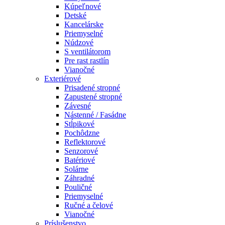
Kúpeľnové
Detské
Kancelárske
Priemyselné
Núdzové
S ventilátorom
Pre rast rastlín
Vianočné
Exteriérové
Prisadené stropné
Zapustené stropné
Závesné
Nástenné / Fasádne
Stĺpikové
Pochôdzne
Reflektorové
Senzorové
Batériové
Solárne
Záhradné
Pouličné
Priemyselné
Ručné a čelové
Vianočné
Príslušenstvo