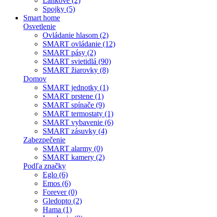
Lankové (2)
Spojky (5)
Smart home
Osvetlenie
Ovládanie hlasom (2)
SMART ovládanie (12)
SMART pásy (2)
SMART svietidlá (90)
SMART žiarovky (8)
Domov
SMART jednotky (1)
SMART prstene (1)
SMART spínače (9)
SMART termostaty (1)
SMART vybavenie (6)
SMART zásuvky (4)
Zabezpečenie
SMART alarmy (0)
SMART kamery (2)
Podľa značky
Eglo (6)
Emos (6)
Forever (0)
Gledopto (2)
Hama (1)