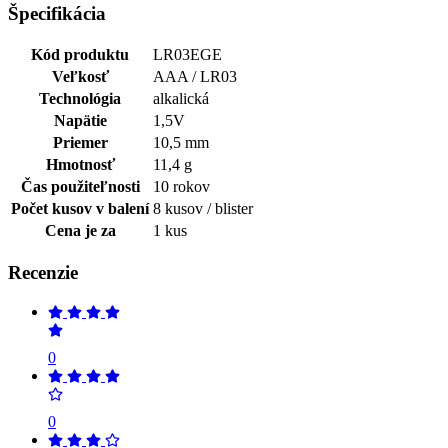
Špecifikácia
Kód produktu
LR03EGE
Veľkosť
AAA / LR03
Technológia
alkalická
Napätie
1,5V
Priemer
10,5 mm
Hmotnosť
11,4 g
Čas použiteľnosti
10 rokov
Počet kusov v balení
8 kusov / blister
Cena je za
1 kus
Recenzie
0
0