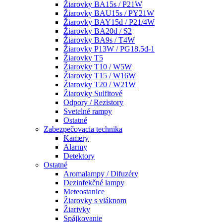
Žiarovky BA15s / P21W
Žiarovky BAU15s / PY21W
Žiarovky BAY15d / P21/4W
Žiarovky BA20d / S2
Žiarovky BA9s / T4W
Žiarovky P13W / PG18.5d-1
Žiarovky T5
Žiarovky T10 / W5W
Žiarovky T15 / W16W
Žiarovky T20 / W21W
Žiarovky Sulfitové
Odpory / Rezistory
Svetelné rampy
Ostatné
Zabezpečovacia technika
Kamery
Alarmy
Detektory
Ostatné
Aromalampy / Difuzéry
Dezinfekčné lampy
Meteostanice
Žiarovky s vláknom
Žiarivky
Spájkovanie