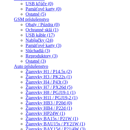
USB kľúče (0)
Pamäťové karty (0)
Ostatné (5)
GSM príslušenstvo
Obaly / Púzdra (0)
Ochranné sklá (1)
USB káble (17)
Nabíjačky (24)
Pamäťové karty (3)
Slúchadlá (3)
Reproduktory (3)
Ostatné (3)
Auto príslušenstvo
Žiarovky H1 / P14.5s (2)
Žiarovky H3 / PK22s (1)
Žiarovky H4 / P43t (3)
Žiarovky H7 / PX26d (5)
Žiarovky H8 / PGJ19-1 (1)
Žiarovky H11 / PGJ19-2 (1)
Žiarovky HB3 / P20d (0)
Žiarovky HB4 / P22d (1)
Žiarovky HP24W (1)
Žiarovky BA15s / P21W (1)
Žiarovky BAU15s / PY21W (1)
Žiarovky BAY15d / P21/4W (3)