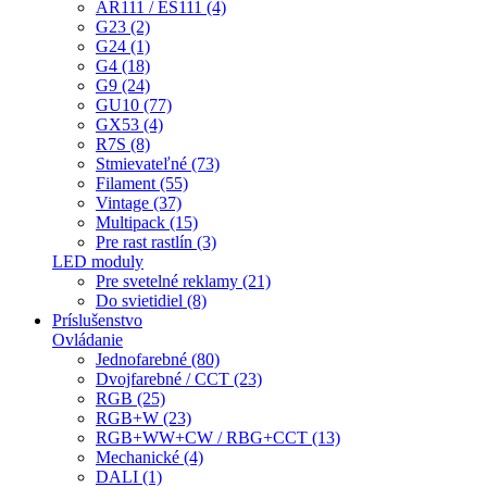
AR111 / ES111 (4)
G23 (2)
G24 (1)
G4 (18)
G9 (24)
GU10 (77)
GX53 (4)
R7S (8)
Stmievateľné (73)
Filament (55)
Vintage (37)
Multipack (15)
Pre rast rastlín (3)
LED moduly
Pre svetelné reklamy (21)
Do svietidiel (8)
Príslušenstvo
Ovládanie
Jednofarebné (80)
Dvojfarebné / CCT (23)
RGB (25)
RGB+W (23)
RGB+WW+CW / RBG+CCT (13)
Mechanické (4)
DALI (1)