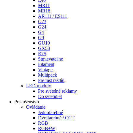
E40
MR11
MR16
AR111 / ES111
G23
G24
G4
G9
GU10
GX53
R7S
Stmievateľné
Filament
Vintage
Multipack
Pre rast rastlín
LED moduly
Pre svetelné reklamy
Do svietidiel
Príslušenstvo
Ovládanie
Jednofarebné
Dvojfarebné / CCT
RGB
RGB+W