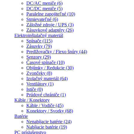
DC/AC meniče (6)
DC/DC meniče (5)
Paralelne zapojiteľné (10)
Stmievateľné (6)
Záložné zdroje / UPS (3)
Zásuvkové adaptéry (26)
Elektroinštalačný materiál
Spínače (115)
Zásuvky (79)
Predlžovačky / Flexo šnúry (44)
Senzory (29)
Časové spínače (10)
Objímky / Redukcie (30)
Zvončeky (8)
Izolačný materiál (64)
Ventilátory (1)
Ističe (0)
Prúdové chrániče (1)
Káble / Konektory
Káble / Vodiče (45)
Konektory / Svorky (68)
Batérie
Nenabíjacie batérie (24)
Nabíjacie batérie (19)
PC príslušenstvo