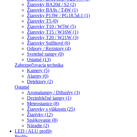
Žiarovky BA20d / S2 (2)
Žiarovky BA9s / T4W (1)
Žiarovky P13W / PG18.5d-1 (1)
Žiarovky T5 (0)
Žiarovky T10 / W5W (5)
Žiarovky T15 / W16W (1)
Žiarovky T20 / W21W (3)
Žiarovky Sulfitové (6)
Odpory / Rezistory (4)
Svetelné rampy (0)
Ostatné (13)
Zabezpečovacia technika
Kamery (5)
Alarmy (0)
Detektory (2)
Ostatné
Aromalampy / Difuzéry (3)
Dezinfekčné lampy (1)
Meteostanice (8)
Žiarovky s vláknom (25)
Žiarivky (12)
Spájkovanie (8)
Náradie (2)
LED / ALU profily
Profily