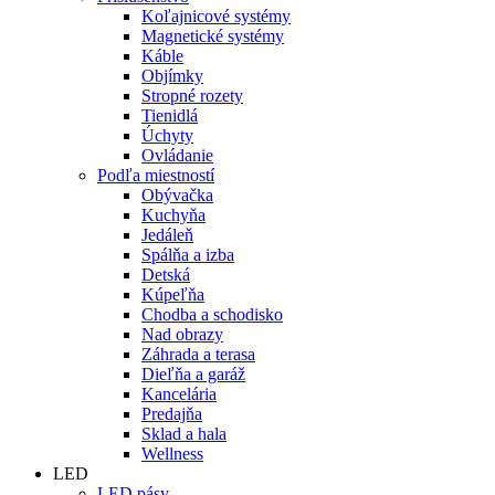
Koľajnicové systémy
Magnetické systémy
Káble
Objímky
Stropné rozety
Tienidlá
Úchyty
Ovládanie
Podľa miestností
Obývačka
Kuchyňa
Jedáleň
Spálňa a izba
Detská
Kúpeľňa
Chodba a schodisko
Nad obrazy
Záhrada a terasa
Dieľňa a garáž
Kancelária
Predajňa
Sklad a hala
Wellness
LED
LED pásy