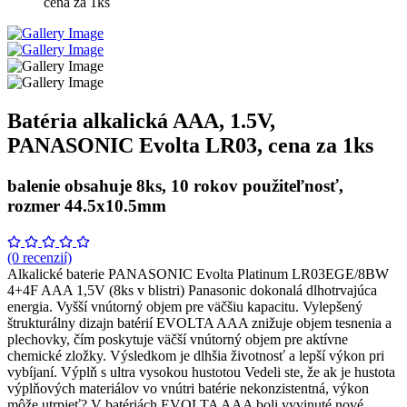
cena za 1ks
Batéria alkalická AAA, 1.5V,
PANASONIC Evolta LR03, cena za 1ks
balenie obsahuje 8ks, 10 rokov použiteľnosť,
rozmer 44.5x10.5mm
(0 recenzií)
Alkalické baterie PANASONIC Evolta Platinum LR03EGE/8BW
4+4F AAA 1,5V (8ks v blistri) Panasonic dokonalá dlhotrvajúca
energia. Vyšší vnútorný objem pre väčšiu kapacitu. Vylepšený
štrukturálny dizajn batérií EVOLTA AAA znižuje objem tesnenia a
plechovky, čím poskytuje väčší vnútorný objem pre aktívne
chemické zložky. Výsledkom je dlhšia životnosť a lepší výkon pri
vybíjaní. Výplň s ultra vysokou hustotou Vedeli ste, že ak je hustota
výplňových materiálov vo vnútri batérie nekonzistentná, výkon
môže utrpieť? V batériách EVOLTA AAA boli vyvinuté nové