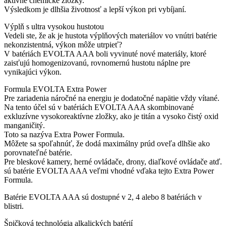
aktívne chemické zložky.
Výsledkom je dlhšia životnosť a lepší výkon pri vybíjaní.
Výplň s ultra vysokou hustotou
Vedeli ste, že ak je hustota výplňových materiálov vo vnútri batérie
nekonzistentná, výkon môže utrpieť?
V batériách EVOLTA AAA boli vyvinuté nové materiály, ktoré
zaisťujú homogenizovanú, rovnomernú hustotu náplne pre
vynikajúci výkon.
Formula EVOLTA Extra Power
Pre zariadenia náročné na energiu je dodatočné napätie vždy vítané.
Na tento účel sú v batériách EVOLTA AAA skombinované
exkluzívne vysokoreaktívne zložky, ako je titán a vysoko čistý oxid
manganičitý.
Toto sa nazýva Extra Power Formula.
Môžete sa spoľahnúť, že dodá maximálny prúd oveľa dlhšie ako
porovnateľné batérie.
Pre bleskové kamery, herné ovládače, drony, diaľkové ovládače atď.
sú batérie EVOLTA AAA veľmi vhodné vďaka tejto Extra Power
Formula.
Batérie EVOLTA AAA sú dostupné v 2, 4 alebo 8 batériách v
blistri.
Špičková technológia alkalických batérií