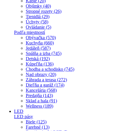
Káble (20)
Objímky (40)
Stropné rozety (26)
Tienidlá (29)
Úchyty (58)
Ovládanie (5)
Podľa miestností
Obývačka (570)
Kuchyňa (660)
Jedáleň (587)
Spálňa a izba (745)
Detská (192)
Kúpeľňa (136)
Chodba a schodisko (745)
Nad obrazy (20)
Záhrada a terasa (272)
Dieľňa a garáž (174)
Kancelária (568)
Predajňa (143)
Sklad a hala (91)
Wellness (189)
LED
LED pásy
Biele (125)
Farebné (13)