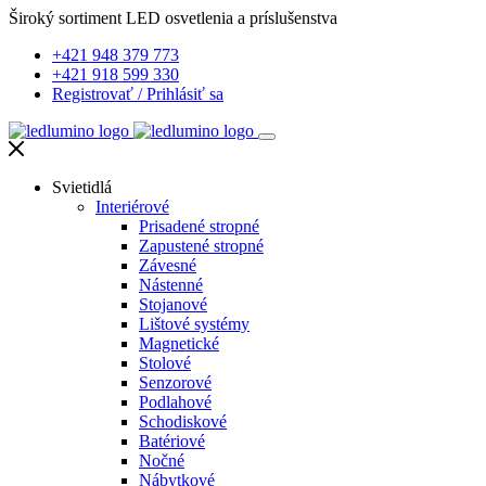
Široký sortiment LED osvetlenia a príslušenstva
+421 948 379 773
+421 918 599 330
Registrovať
/
Prihlásiť sa
Svietidlá
Interiérové
Prisadené stropné
Zapustené stropné
Závesné
Nástenné
Stojanové
Lištové systémy
Magnetické
Stolové
Senzorové
Podlahové
Schodiskové
Batériové
Nočné
Nábytkové