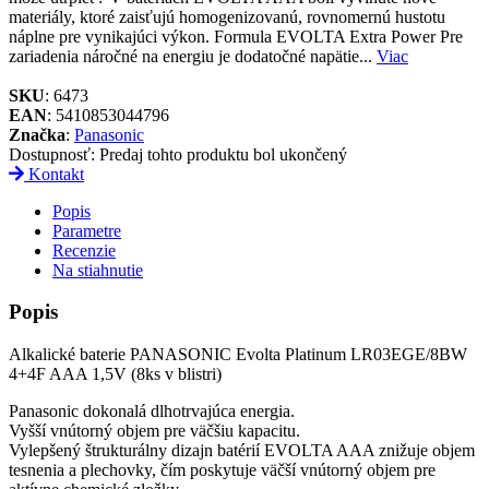
materiály, ktoré zaisťujú homogenizovanú, rovnomernú hustotu
náplne pre vynikajúci výkon. Formula EVOLTA Extra Power Pre
zariadenia náročné na energiu je dodatočné napätie...
Viac
SKU
: 6473
EAN
: 5410853044796
Značka
:
Panasonic
Dostupnosť:
Predaj tohto produktu bol ukončený
Kontakt
Popis
Parametre
Recenzie
Na stiahnutie
Popis
Alkalické baterie PANASONIC Evolta Platinum LR03EGE/8BW
4+4F AAA 1,5V (8ks v blistri)
Panasonic dokonalá dlhotrvajúca energia.
Vyšší vnútorný objem pre väčšiu kapacitu.
Vylepšený štrukturálny dizajn batérií EVOLTA AAA znižuje objem
tesnenia a plechovky, čím poskytuje väčší vnútorný objem pre