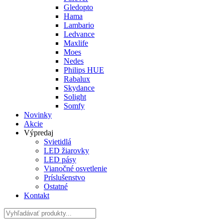
Gledopto
Hama
Lambario
Ledvance
Maxlife
Moes
Nedes
Philips HUE
Rabalux
Skydance
Solight
Somfy
Novinky
Akcie
Výpredaj
Svietidlá
LED žiarovky
LED pásy
Vianočné osvetlenie
Príslušenstvo
Ostatné
Kontakt
Hladať