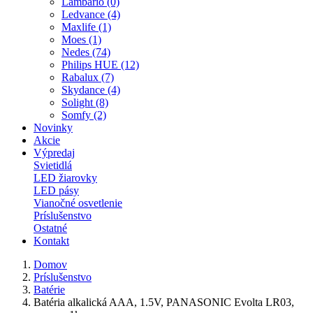
Lambario (0)
Ledvance (4)
Maxlife (1)
Moes (1)
Nedes (74)
Philips HUE (12)
Rabalux (7)
Skydance (4)
Solight (8)
Somfy (2)
Novinky
Akcie
Výpredaj
Svietidlá
LED žiarovky
LED pásy
Vianočné osvetlenie
Príslušenstvo
Ostatné
Kontakt
Domov
Príslušenstvo
Batérie
Batéria alkalická AAA, 1.5V, PANASONIC Evolta LR03,