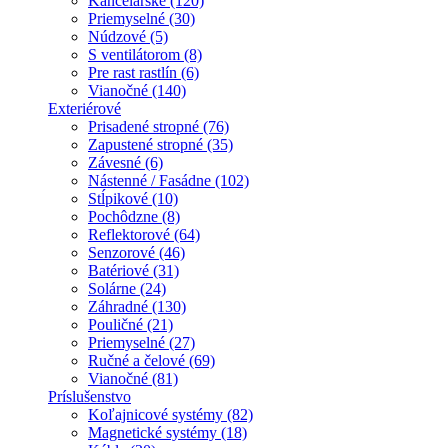
Kancelárske (120)
Priemyselné (30)
Núdzové (5)
S ventilátorom (8)
Pre rast rastlín (6)
Vianočné (140)
Exteriérové
Prisadené stropné (76)
Zapustené stropné (35)
Závesné (6)
Nástenné / Fasádne (102)
Stĺpikové (10)
Pochôdzne (8)
Reflektorové (64)
Senzorové (46)
Batériové (31)
Solárne (24)
Záhradné (130)
Pouličné (21)
Priemyselné (27)
Ručné a čelové (69)
Vianočné (81)
Príslušenstvo
Koľajnicové systémy (82)
Magnetické systémy (18)