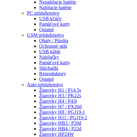
Nenabíjacie batérie
Nabíjacie batérie
PC príslušenstvo
USB kľúče
Pamäťové karty
Ostatné
GSM príslušenstvo
Obaly / Púzdra
Ochranné sklá
USB káble
Nabíjačky
Pamäťové karty
Slúchadlá
Reproduktory
Ostatné
Auto príslušenstvo
Žiarovky H1 / P14.5s
Žiarovky H3 / PK22s
Žiarovky H4 / P43t
Žiarovky H7 / PX26d
Žiarovky H8 / PGJ19-1
Žiarovky H11 / PGJ19-2
Žiarovky HB3 / P20d
Žiarovky HB4 / P22d
Žiarovky HP24W