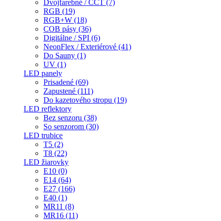
Dvojfarebné / CCT (7)
RGB (19)
RGB+W (18)
COB pásy (36)
Digitálne / SPI (6)
NeonFlex / Exteriérové (41)
Do Sauny (1)
UV (1)
LED panely
Prisadené (69)
Zapustené (111)
Do kazetového stropu (19)
LED reflektory
Bez senzoru (38)
So senzorom (30)
LED trubice
T5 (2)
T8 (22)
LED žiarovky
E10 (0)
E14 (64)
E27 (166)
E40 (1)
MR11 (8)
MR16 (11)