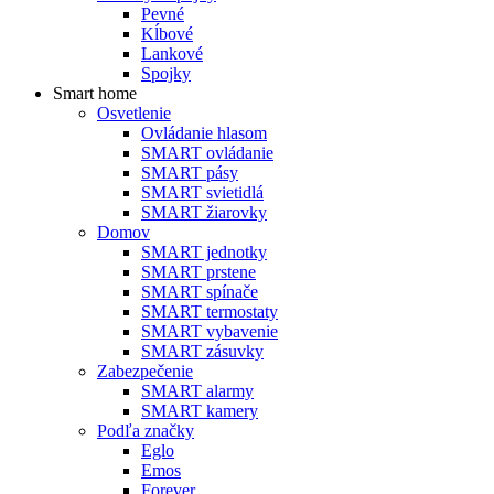
Pevné
Kĺbové
Lankové
Spojky
Smart home
Osvetlenie
Ovládanie hlasom
SMART ovládanie
SMART pásy
SMART svietidlá
SMART žiarovky
Domov
SMART jednotky
SMART prstene
SMART spínače
SMART termostaty
SMART vybavenie
SMART zásuvky
Zabezpečenie
SMART alarmy
SMART kamery
Podľa značky
Eglo
Emos
Forever