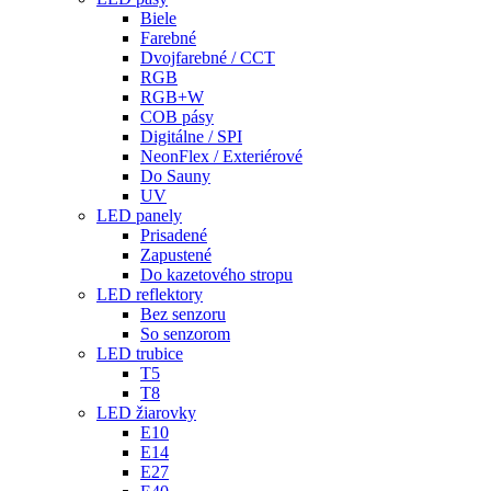
Biele
Farebné
Dvojfarebné / CCT
RGB
RGB+W
COB pásy
Digitálne / SPI
NeonFlex / Exteriérové
Do Sauny
UV
LED panely
Prisadené
Zapustené
Do kazetového stropu
LED reflektory
Bez senzoru
So senzorom
LED trubice
T5
T8
LED žiarovky
E10
E14
E27