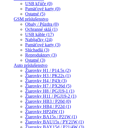
USB kľúče (0)
Pamäťové karty (0)
Ostatné (5)
GSM príslušenstvo
Obaly / Púzdra (0)
Ochranné sklá (1)
USB káble (17)
Nabíjačky (24)
Pamäťové karty (3)
Slúchadlá (3)
Reproduktory (3)
Ostatné (3)
Auto príslušenstvo
Žiarovky H1 / P14.5s (2)
Žiarovky H3 / PK22s (1)
Žiarovky H4 / P43t (3)
Žiarovky H7 / PX26d (5)
Žiarovky H8 / PGJ19-1 (1)
Žiarovky H11 / PGJ19-2 (1)
Žiarovky HB3 / P20d (0)
Žiarovky HB4 / P22d (1)
Žiarovky HP24W (1)
Žiarovky BA15s / P21W (1)
Žiarovky BAU15s / PY21W (1)
Žiarovky BAY15d / P21/4W (3)