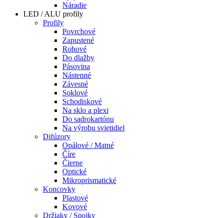
Náradie
LED / ALU profily
Profily
Povrchové
Zapustené
Rohové
Do dlažby
Pásovina
Nástenné
Závesné
Soklové
Schodiskové
Na sklo a plexi
Do sadrokartónu
Na výrobu svietidiel
Difúzory
Opálové / Matné
Číre
Čierne
Optické
Mikroprismatické
Koncovky
Plastové
Kovové
Držiaky / Spojky