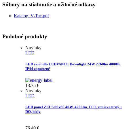
Súbory na stiahnutie a užitočné odkazy
Katalog_V-Tac.pdf
Podobné produkty
Novinky
LED
LED svietidlo LEDVANCE Downlight 24W 2760lm 4000K
IP44 zapustené
13.75
€
Novinky
LED
LED panel ZEUS 60x60 40W, 4200lm, CCT, stmievateľný +
DO, biely
76.40
€