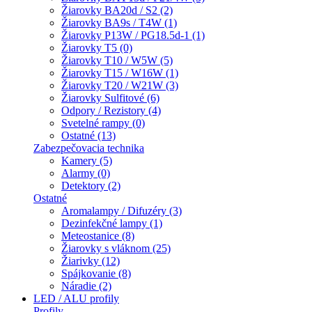
Žiarovky BA20d / S2 (2)
Žiarovky BA9s / T4W (1)
Žiarovky P13W / PG18.5d-1 (1)
Žiarovky T5 (0)
Žiarovky T10 / W5W (5)
Žiarovky T15 / W16W (1)
Žiarovky T20 / W21W (3)
Žiarovky Sulfitové (6)
Odpory / Rezistory (4)
Svetelné rampy (0)
Ostatné (13)
Zabezpečovacia technika
Kamery (5)
Alarmy (0)
Detektory (2)
Ostatné
Aromalampy / Difuzéry (3)
Dezinfekčné lampy (1)
Meteostanice (8)
Žiarovky s vláknom (25)
Žiarivky (12)
Spájkovanie (8)
Náradie (2)
LED / ALU profily
Profily