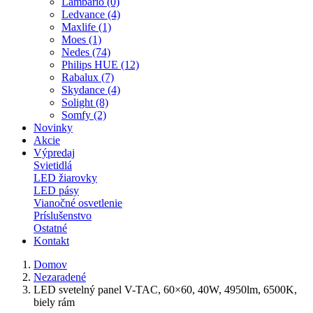
Lambario (0)
Ledvance (4)
Maxlife (1)
Moes (1)
Nedes (74)
Philips HUE (12)
Rabalux (7)
Skydance (4)
Solight (8)
Somfy (2)
Novinky
Akcie
Výpredaj
Svietidlá
LED žiarovky
LED pásy
Vianočné osvetlenie
Príslušenstvo
Ostatné
Kontakt
Domov
Nezaradené
LED svetelný panel V-TAC, 60×60, 40W, 4950lm, 6500K,
biely rám