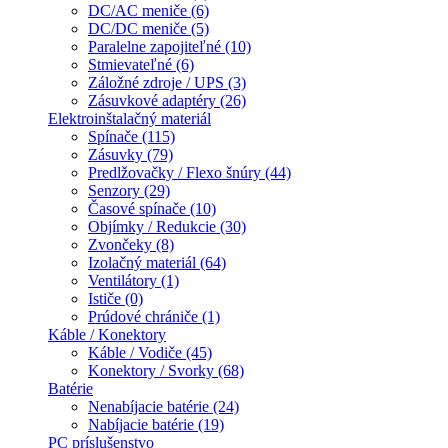
DC/AC meniče (6)
DC/DC meniče (5)
Paralelne zapojiteľné (10)
Stmievateľné (6)
Záložné zdroje / UPS (3)
Zásuvkové adaptéry (26)
Elektroinštalačný materiál
Spínače (115)
Zásuvky (79)
Predlžovačky / Flexo šnúry (44)
Senzory (29)
Časové spínače (10)
Objímky / Redukcie (30)
Zvončeky (8)
Izolačný materiál (64)
Ventilátory (1)
Ističe (0)
Prúdové chrániče (1)
Káble / Konektory
Káble / Vodiče (45)
Konektory / Svorky (68)
Batérie
Nenabíjacie batérie (24)
Nabíjacie batérie (19)
PC príslušenstvo