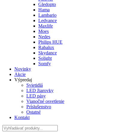
Gledopto
Hama
Lambario
Ledvance
Maxlife
Moes
Nedes
Philips HUE
Rabalux
Skydance
Solight
Somfy
Novinky
Akcie
Výpredaj
Svietidlá
LED žiarovky
LED pásy
Vianočné osvetlenie
Príslušenstvo
Ostatné
Kontakt
Hladať