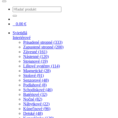
0
0.00
€
Svietidlá
Interiérové
Prisadené stropné (333)
Zapustené stropné (200)
Závesné (161)
Nástenné (120)
Stojanové (19)
Lištové systémy (114)
Magnetické (28)
Stolové (91)
Senzorové (48)
Podlahové (8)
Schodiskové (46)
Batériové (32)
Nočné (82)
Nábytkové (22)
Kúpeľnové (96)
Detské (48)