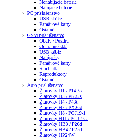
Nenabíjacie batérie
Nabíjacie batérie
PC príslušenstvo
USB kľúče
Pamäťové karty
Ostatné
GSM príslušenstvo
Obaly / Púzdra
Ochranné sklá
USB káble
Nabíjačky
Pamäťové karty
Slúchadlá
Reproduktory
Ostatné
Auto príslušenstvo
Žiarovky H1 / P14.5s
Žiarovky H3 / PK22s
Žiarovky H4 / P43t
Žiarovky H7 / PX26d
Žiarovky H8 / PGJ19-1
Žiarovky H11 / PGJ19-2
Žiarovky HB3 / P20d
Žiarovky HB4 / P22d
Žiarovky HP24W