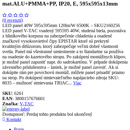
mat.ALU+PMMA+PP, IP20, E, 595x595x13mm
(0 recenzií)
LED panel 40W 595x595mm 120lm/W 6500K – SKU2160256
LED panel V-TAC vsadený 595595 40W, studená biela, pozostáva
z hliníkového korpusu na zabezpečenie chladenia a osadené
značkové vysokosvietivé čipy EPISTAR ktoré sú prekryté
kvalitným difúzorom, ktorý zabezpečuje veľmi dobré vlastnosti
svetla. Panel má všestranné umiestnenie a to štandartne sa používa
na osadenie do kazetového stropu. Po zakúpení montážnych klipov,
je možné panel zapustiť napr. do sadrokartónu. V prípade dokúpenia
závesného príslušenstva – laniek, je možné panel zavesiť. Ak si
dokúpite rám pre povrchovú montáž, môžete panel prisadiť priamo
na strop. Po dokúpení stmievateľného napájacieho zdroja SKU:
8035 – možnosť stmievania TRIAC...
Viac
SKU
: 6261
EAN
: 3800157676601
Značka
:
V-TAC
Dostupnosť:
Predaj tohto produktu bol ukončený
Kontakt
Popis