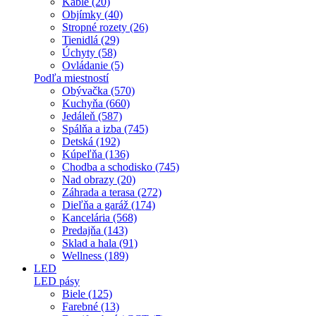
Káble (20)
Objímky (40)
Stropné rozety (26)
Tienidlá (29)
Úchyty (58)
Ovládanie (5)
Podľa miestností
Obývačka (570)
Kuchyňa (660)
Jedáleň (587)
Spálňa a izba (745)
Detská (192)
Kúpeľňa (136)
Chodba a schodisko (745)
Nad obrazy (20)
Záhrada a terasa (272)
Dieľňa a garáž (174)
Kancelária (568)
Predajňa (143)
Sklad a hala (91)
Wellness (189)
LED
LED pásy
Biele (125)
Farebné (13)