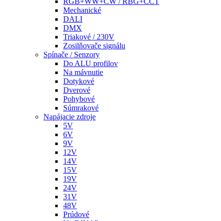
RGB+WW+CW / RBG+CCT
Mechanické
DALI
DMX
Triakové / 230V
Zosilňovače signálu
Spínače / Senzory
Do ALU profilov
Na mávnutie
Dotykové
Dverové
Pohybové
Súmrakové
Napájacie zdroje
5V
6V
9V
12V
14V
15V
19V
24V
31V
48V
Prúdové