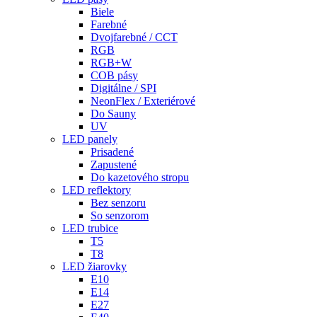
Biele
Farebné
Dvojfarebné / CCT
RGB
RGB+W
COB pásy
Digitálne / SPI
NeonFlex / Exteriérové
Do Sauny
UV
LED panely
Prisadené
Zapustené
Do kazetového stropu
LED reflektory
Bez senzoru
So senzorom
LED trubice
T5
T8
LED žiarovky
E10
E14
E27