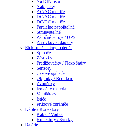
Na DIN lištu
Nabíjačky
AC/AC meniče
DC/AC meniče
DC/DC meniče
Paralelne zapojiteľné
Stmievateľné
Záložné zdroje / UPS
Zásuvkové adaptéry
Elektroinštalačný materiál
Spínače
Zásuvky
Predlžovačky / Flexo šnúry
Senzory
Časové spínače
Objímky / Redukcie
Zvončeky
Izolačný materiál
Ventilátory
Ističe
Prúdové chrániče
Káble / Konektory
Káble / Vodiče
Konektory / Svorky
Batérie