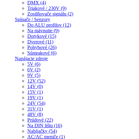
DMX (4)
Triakové / 230V (9)
Zosilňovače signálu (2)
Spínače / Senzory
Do ALU profilov (12)
Na mávnutie (9)
Dotykové (15)
Dverové (11)
Pohybové (26)
Súmrakové (6)
Napájacie zdroje
5V (6)
6V (2)
9V (5)
12V (52)
14V (0)
15V (1)
19V (1)
24V (54)
31V (1)
48V (8)
Prúdové (22)
Na DIN lištu (16)
Nabíjačky (54)
AC/AC meniče (1)