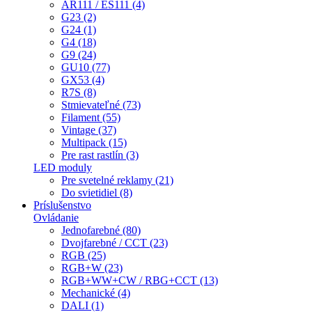
AR111 / ES111 (4)
G23 (2)
G24 (1)
G4 (18)
G9 (24)
GU10 (77)
GX53 (4)
R7S (8)
Stmievateľné (73)
Filament (55)
Vintage (37)
Multipack (15)
Pre rast rastlín (3)
LED moduly
Pre svetelné reklamy (21)
Do svietidiel (8)
Príslušenstvo
Ovládanie
Jednofarebné (80)
Dvojfarebné / CCT (23)
RGB (25)
RGB+W (23)
RGB+WW+CW / RBG+CCT (13)
Mechanické (4)
DALI (1)