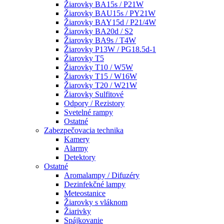
Žiarovky BA15s / P21W
Žiarovky BAU15s / PY21W
Žiarovky BAY15d / P21/4W
Žiarovky BA20d / S2
Žiarovky BA9s / T4W
Žiarovky P13W / PG18.5d-1
Žiarovky T5
Žiarovky T10 / W5W
Žiarovky T15 / W16W
Žiarovky T20 / W21W
Žiarovky Sulfitové
Odpory / Rezistory
Svetelné rampy
Ostatné
Zabezpečovacia technika
Kamery
Alarmy
Detektory
Ostatné
Aromalampy / Difuzéry
Dezinfekčné lampy
Meteostanice
Žiarovky s vláknom
Žiarivky
Spájkovanie