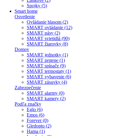
Lankové (2)
Spojky (5)
Smart home
Osvetlenie
Ovládanie hlasom (2)
SMART ovládanie (12)
SMART pásy (2)
SMART svietidlá (90)
SMART žiarovky (8)
Domov
SMART jednotky (1)
SMART prstene (1)
SMART spínače (9)
SMART termostaty (1)
SMART vybavenie (6)
SMART zásuvky (4)
Zabezpečenie
SMART alarmy (0)
SMART kamery (2)
Podľa značky
Eglo (6)
Emos (6)
Forever (0)
Gledopto (2)
Hama (1)