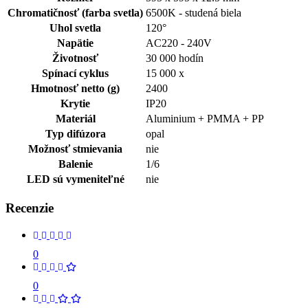
Chromatičnosť (farba svetla)
6500K - studená biela
Uhol svetla
120°
Napätie
AC220 - 240V
Životnosť
30 000 hodín
Spínací cyklus
15 000 x
Hmotnosť netto (g)
2400
Krytie
IP20
Materiál
Aluminium + PMMA + PP
Typ difúzora
opal
Možnosť stmievania
nie
Balenie
1/6
LED sú vymeniteľné
nie
Recenzie
0
0