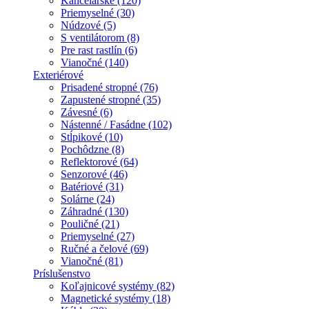
Kancelárske (120)
Priemyselné (30)
Núdzové (5)
S ventilátorom (8)
Pre rast rastlín (6)
Vianočné (140)
Exteriérové
Prisadené stropné (76)
Zapustené stropné (35)
Závesné (6)
Nástenné / Fasádne (102)
Stĺpikové (10)
Pochôdzne (8)
Reflektorové (64)
Senzorové (46)
Batériové (31)
Solárne (24)
Záhradné (130)
Pouličné (21)
Priemyselné (27)
Ručné a čelové (69)
Vianočné (81)
Príslušenstvo
Koľajnicové systémy (82)
Magnetické systémy (18)