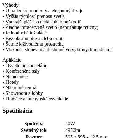
Výhody:
• Ultra tenký, moderný a elegantný dizajn
• Vyššia rýchlosť prenosu svetla
• Vonkajší plášť sa nedá ľahko poškodiť
• Žiadne infračervené svetlo (nepriťahuje muchy)
• Jednoduchá inštalácia
• Bez obsahu olova alebo ortuti
• Šetrné k životnému prostrediu
• Možnosti stmievania dostupné vo vybraných modeloch
Aplikácie:
• Osvetlenie kancelárie
• Konferenčné sály
• Nemocnice
• Hotely
• Nákupné centrá
• Showroom a lobby
• Domáce a kuchynské osvetlenie
Špecifikácia
Spotreba
40W
Svetelný tok
4950lm
Rozmer
595 x 595 x 12.5 mm