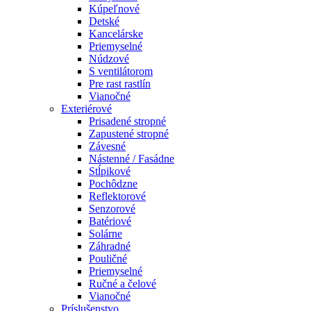
Kúpeľnové
Detské
Kancelárske
Priemyselné
Núdzové
S ventilátorom
Pre rast rastlín
Vianočné
Exteriérové
Prisadené stropné
Zapustené stropné
Závesné
Nástenné / Fasádne
Stĺpikové
Pochôdzne
Reflektorové
Senzorové
Batériové
Solárne
Záhradné
Pouličné
Priemyselné
Ručné a čelové
Vianočné
Príslušenstvo