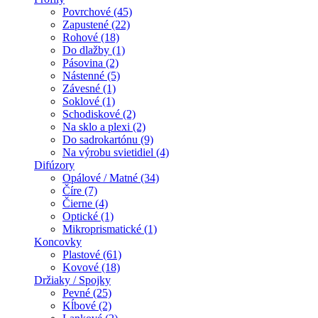
Povrchové (45)
Zapustené (22)
Rohové (18)
Do dlažby (1)
Pásovina (2)
Nástenné (5)
Závesné (1)
Soklové (1)
Schodiskové (2)
Na sklo a plexi (2)
Do sadrokartónu (9)
Na výrobu svietidiel (4)
Difúzory
Opálové / Matné (34)
Číre (7)
Čierne (4)
Optické (1)
Mikroprismatické (1)
Koncovky
Plastové (61)
Kovové (18)
Držiaky / Spojky
Pevné (25)
Kĺbové (2)