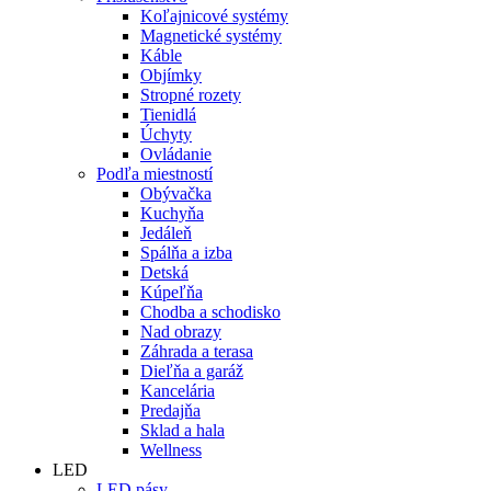
Koľajnicové systémy
Magnetické systémy
Káble
Objímky
Stropné rozety
Tienidlá
Úchyty
Ovládanie
Podľa miestností
Obývačka
Kuchyňa
Jedáleň
Spálňa a izba
Detská
Kúpeľňa
Chodba a schodisko
Nad obrazy
Záhrada a terasa
Dieľňa a garáž
Kancelária
Predajňa
Sklad a hala
Wellness
LED
LED pásy