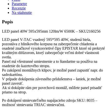
Parametre
Recenzie
Na stiahnutie
Popis
LED panel 40W 595x595mm 120lm/W 6500K – SKU2160256
LED panel V-TAC vsadený 595*595 40W, studená biela,
pozostáva z hliníkového korpusu na zabezpečenie chladenia a
osadené značkové vysokosvietivé čipy EPISTAR ktoré sú prekryté
kvalitným difúzorom, ktorý zabezpečuje veľmi dobré vlastnosti
svetla.
Panel má všestranné umiestnenie a to štandartne sa používa na
osadenie do kazetového stropu.
Po zakúpení montážnych klipov, je možné panel zapustiť napr. do
sadrokartónu.
V prípade dokúpenia závesného príslušenstva – laniek, je možné
panel zavesiť.
Ak si dokúpite rám pre povrchovú montáž, môžete panel prisadiť
priamo na strop.
Po dokúpení stmievateľného napájacieho zdroja SKU: 8035 –
možnosť stmievania TRIAC stmievačmi.