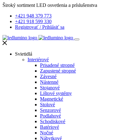
Široký sortiment LED osvetlenia a príslušenstva
+421 948 379 773
+421 918 599 330
Registrovať
/
Prihlásiť sa
Svietidlá
Interiérové
Prisadené stropné
Zapustené stropné
Závesné
Nástenné
Stojanové
Lištové systémy
Magnetické
Stolové
Senzorové
Podlahové
Schodiskové
Batériové
Nočné
Nábytkové