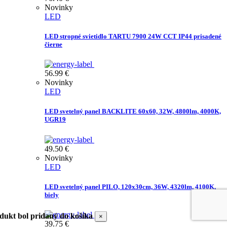
Novinky
LED
LED stropné svietidlo TARTU 7900 24W CCT IP44 prisadené
čierne
56.99
€
Novinky
LED
LED svetelný panel BACKLITE 60x60, 32W, 4800lm, 4000K,
UGR19
49.50
€
Novinky
LED
LED svetelný panel PILO, 120x30cm, 36W, 4320lm, 4100K,
biely
dukt bol pridaný do košíka
×
39.75
€