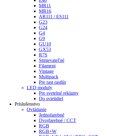
E40
MR11
MR16
AR111 / ES111
G23
G24
G4
G9
GU10
GX53
R7S
Stmievateľné
Filament
Vintage
Multipack
Pre rast rastlín
LED moduly
Pre svetelné reklamy
Do svietidiel
Príslušenstvo
Ovládanie
Jednofarebné
Dvojfarebné / CCT
RGB
RGB+W