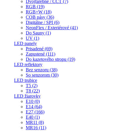
Dvojfarebné / CCT (7)
RGB (19)
RGB+W (18)
COB pásy (36)
Digitálne / SPI (6)
NeonFlex / Exteriérové (41)
Do Sauny (1)
UV (1)
LED panely
Prisadené (69)
Zapustené (111)
Do kazetového stropu (19)
LED reflektory
Bez senzoru (38)
So senzorom (30)
LED trubice
T5 (2)
T8 (22)
LED žiarovky
E10 (0)
E14 (64)
E27 (166)
E40 (1)
MR11 (8)
MR16 (11)