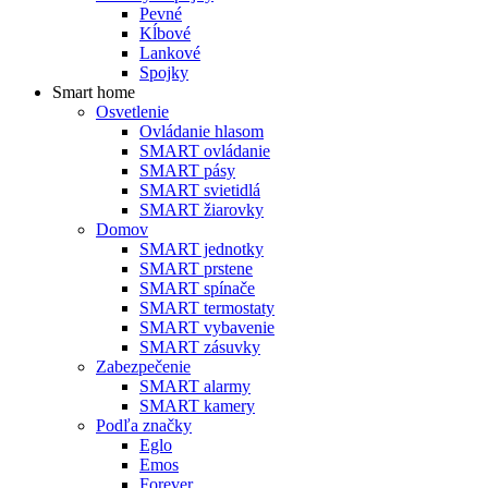
Pevné
Kĺbové
Lankové
Spojky
Smart home
Osvetlenie
Ovládanie hlasom
SMART ovládanie
SMART pásy
SMART svietidlá
SMART žiarovky
Domov
SMART jednotky
SMART prstene
SMART spínače
SMART termostaty
SMART vybavenie
SMART zásuvky
Zabezpečenie
SMART alarmy
SMART kamery
Podľa značky
Eglo
Emos
Forever