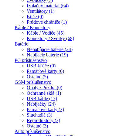
Zvončeky (7)
Izolačný materiál (64)
Ventilátory (1)
Ističe (0)
Prúdové chrániče (1)
Káble / Konektory
Káble / Vodiče (45)
Konektory / Svorky (68)
Batérie
Nenabíjacie batérie (24)
Nabíjacie batérie (19)
PC príslušenstvo
USB kľúče (0)
Pamäťové karty (0)
Ostatné (5)
GSM príslušenstvo
Obaly / Púzdra (0)
Ochranné sklá (1)
USB káble (17)
Nabíjačky (24)
Pamäťové karty (3)
Slúchadlá (3)
Reproduktory (3)
Ostatné (3)
Auto príslušenstvo