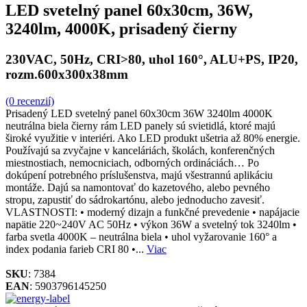
LED svetelný panel 60x30cm, 36W,
3240lm, 4000K, prisadený čierny
230VAC, 50Hz, CRI>80, uhol 160°, ALU+PS, IP20,
rozm.600x300x38mm
(0 recenzií)
Prisadený LED svetelný panel 60x30cm 36W 3240lm 4000K
neutrálna biela čierny rám LED panely sú svietidlá, ktoré majú
široké využitie v interiéri. Ako LED produkt ušetria až 80% energie.
Používajú sa zvyčajne v kanceláriách, školách, konferenčných
miestnostiach, nemocniciach, odborných ordináciách… Po
dokúpení potrebného príslušenstva, majú všestrannú aplikáciu
montáže. Dajú sa namontovať do kazetového, alebo pevného
stropu, zapustiť do sádrokartónu, alebo jednoducho zavesiť.
VLASTNOSTI: • moderný dizajn a funkčné prevedenie • napájacie
napätie 220~240V AC 50Hz • výkon 36W a svetelný tok 3240lm •
farba svetla 4000K – neutrálna biela • uhol vyžarovanie 160° a
index podania farieb CRI 80 •...
Viac
SKU
: 7384
EAN
: 5903796145250