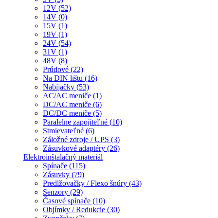
12V (52)
14V (0)
15V (1)
19V (1)
24V (54)
31V (1)
48V (8)
Prúdové (22)
Na DIN lištu (16)
Nabíjačky (53)
AC/AC meniče (1)
DC/AC meniče (6)
DC/DC meniče (5)
Paralelne zapojiteľné (10)
Stmievateľné (6)
Záložné zdroje / UPS (3)
Zásuvkové adaptéry (26)
Elektroinštalačný materiál
Spínače (115)
Zásuvky (79)
Predlžovačky / Flexo šnúry (43)
Senzory (29)
Časové spínače (10)
Objímky / Redukcie (30)