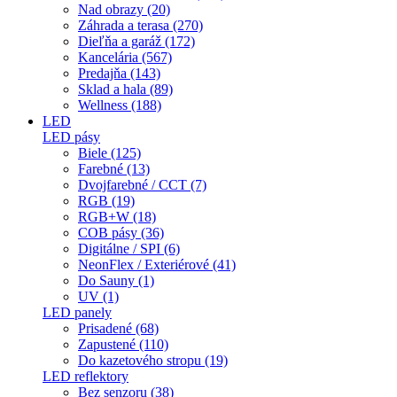
Nad obrazy (20)
Záhrada a terasa (270)
Dieľňa a garáž (172)
Kancelária (567)
Predajňa (143)
Sklad a hala (89)
Wellness (188)
LED
LED pásy
Biele (125)
Farebné (13)
Dvojfarebné / CCT (7)
RGB (19)
RGB+W (18)
COB pásy (36)
Digitálne / SPI (6)
NeonFlex / Exteriérové (41)
Do Sauny (1)
UV (1)
LED panely
Prisadené (68)
Zapustené (110)
Do kazetového stropu (19)
LED reflektory
Bez senzoru (38)