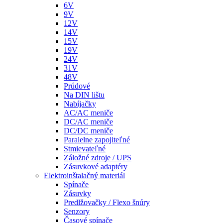
6V
9V
12V
14V
15V
19V
24V
31V
48V
Prúdové
Na DIN lištu
Nabíjačky
AC/AC meniče
DC/AC meniče
DC/DC meniče
Paralelne zapojiteľné
Stmievateľné
Záložné zdroje / UPS
Zásuvkové adaptéry
Elektroinštalačný materiál
Spínače
Zásuvky
Predlžovačky / Flexo šnúry
Senzory
Časové spínače