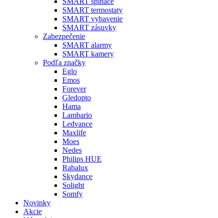
SMART spínače
SMART termostaty
SMART vybavenie
SMART zásuvky
Zabezpečenie
SMART alarmy
SMART kamery
Podľa značky
Eglo
Emos
Forever
Gledopto
Hama
Lambario
Ledvance
Maxlife
Moes
Nedes
Philips HUE
Rabalux
Skydance
Solight
Somfy
Novinky
Akcie