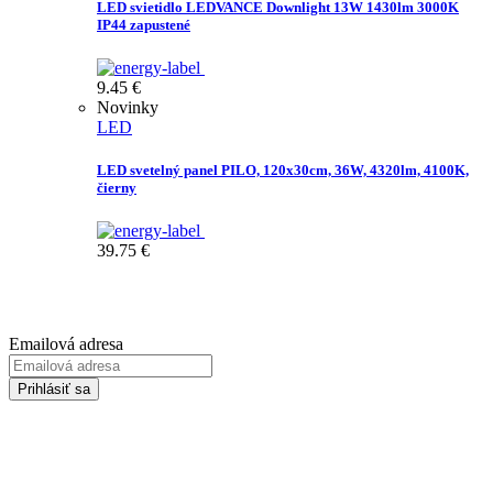
LED svietidlo LEDVANCE Downlight 13W 1430lm 3000K
IP44 zapustené
9.45
€
Novinky
LED
LED svetelný panel PILO, 120x30cm, 36W, 4320lm, 4100K,
čierny
39.75
€
Prihláste sa na odber Newsletter-u
Emailová adresa
Prihlásiť sa
Zadaním svojej emailovej adresy súhlasíte so spracúvaním Vašich
osobných údajov za účelom marketingu. Bližšie informácie nájdete
TU