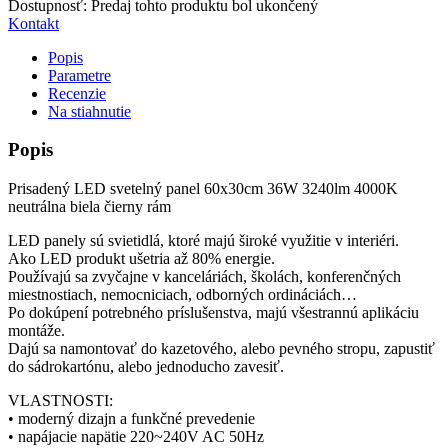
Dostupnosť:
Predaj tohto produktu bol ukončený
Kontakt
Popis
Parametre
Recenzie
Na stiahnutie
Popis
Prisadený LED svetelný panel 60x30cm 36W 3240lm 4000K
neutrálna biela čierny rám
LED panely sú svietidlá, ktoré majú široké využitie v interiéri.
Ako LED produkt ušetria až 80% energie.
Používajú sa zvyčajne v kanceláriách, školách, konferenčných
miestnostiach, nemocniciach, odborných ordináciách…
Po dokúpení potrebného príslušenstva, majú všestrannú aplikáciu
montáže.
Dajú sa namontovať do kazetového, alebo pevného stropu, zapustiť
do sádrokartónu, alebo jednoducho zavesiť.
VLASTNOSTI:
• moderný dizajn a funkčné prevedenie
• napájacie napätie 220~240V AC 50Hz