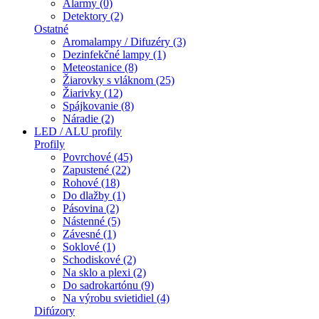
Alarmy (0)
Detektory (2)
Ostatné
Aromalampy / Difuzéry (3)
Dezinfekčné lampy (1)
Meteostanice (8)
Žiarovky s vláknom (25)
Žiarivky (12)
Spájkovanie (8)
Náradie (2)
LED / ALU profily
Profily
Povrchové (45)
Zapustené (22)
Rohové (18)
Do dlažby (1)
Pásovina (2)
Nástenné (5)
Závesné (1)
Soklové (1)
Schodiskové (2)
Na sklo a plexi (2)
Do sadrokartónu (9)
Na výrobu svietidiel (4)
Difúzory