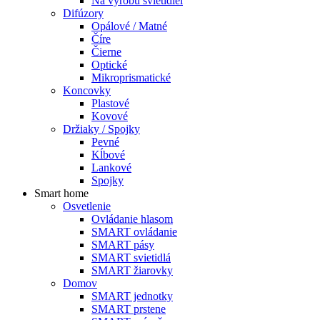
Na výrobu svietidiel
Difúzory
Opálové / Matné
Číre
Čierne
Optické
Mikroprismatické
Koncovky
Plastové
Kovové
Držiaky / Spojky
Pevné
Kĺbové
Lankové
Spojky
Smart home
Osvetlenie
Ovládanie hlasom
SMART ovládanie
SMART pásy
SMART svietidlá
SMART žiarovky
Domov
SMART jednotky
SMART prstene