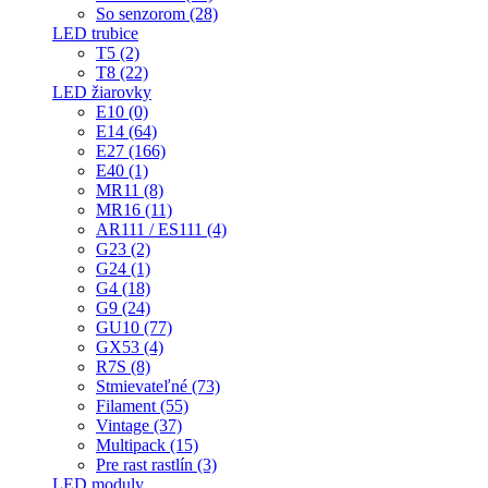
So senzorom (28)
LED trubice
T5 (2)
T8 (22)
LED žiarovky
E10 (0)
E14 (64)
E27 (166)
E40 (1)
MR11 (8)
MR16 (11)
AR111 / ES111 (4)
G23 (2)
G24 (1)
G4 (18)
G9 (24)
GU10 (77)
GX53 (4)
R7S (8)
Stmievateľné (73)
Filament (55)
Vintage (37)
Multipack (15)
Pre rast rastlín (3)
LED moduly