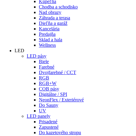
Kúpeľňa
Chodba a schodisko
Nad obrazy
Záhrada a terasa
Dieľňa a garáž
Kancelária
Predajňa
Sklad a hala
Wellness
LED
LED pásy
Biele
Farebné
Dvojfarebné / CCT
RGB
RGB+W
COB pásy
Digitálne / SPI
NeonFlex / Exteriérové
Do Sauny
UV
LED panely
Prisadené
Zapustené
Do kazetového stropu