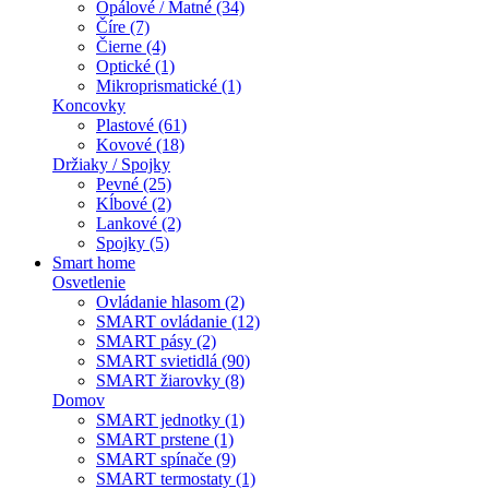
Opálové / Matné (34)
Číre (7)
Čierne (4)
Optické (1)
Mikroprismatické (1)
Koncovky
Plastové (61)
Kovové (18)
Držiaky / Spojky
Pevné (25)
Kĺbové (2)
Lankové (2)
Spojky (5)
Smart home
Osvetlenie
Ovládanie hlasom (2)
SMART ovládanie (12)
SMART pásy (2)
SMART svietidlá (90)
SMART žiarovky (8)
Domov
SMART jednotky (1)
SMART prstene (1)
SMART spínače (9)
SMART termostaty (1)