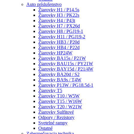
Auto príslušenstvo
Žiarovky H1 / P14.5s
Žiarovky H3 / PK22s
Žiarovky H4 / P43t
Žiarovky H7 / PX26d
Žiarovky H8 / PGJ19-1
Žiarovky H11 / PGJ19-2
Žiarovky HB3 / P20d
Žiarovky HB4 / P22d
Žiarovky HP24W
Žiarovky BA15s / P21W
Žiarovky BAU15s / PY21W
Žiarovky BAY15d / P21/4W
Žiarovky BA20d / S2
Žiarovky BA9s / T4W
Žiarovky P13W / PG18.5d-1
Žiarovky T5
Žiarovky T10 / W5W
Žiarovky T15 / W16W
Žiarovky T20 / W21W
Žiarovky Sulfitové
Odpory / Rezistory
Svetelné rampy
Ostatné
Zabezpečovacia technika