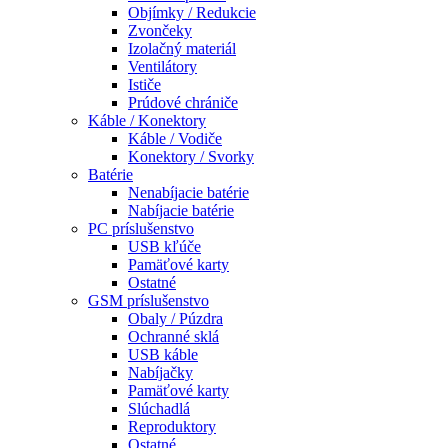
Objímky / Redukcie
Zvončeky
Izolačný materiál
Ventilátory
Ističe
Prúdové chrániče
Káble / Konektory
Káble / Vodiče
Konektory / Svorky
Batérie
Nenabíjacie batérie
Nabíjacie batérie
PC príslušenstvo
USB kľúče
Pamäťové karty
Ostatné
GSM príslušenstvo
Obaly / Púzdra
Ochranné sklá
USB káble
Nabíjačky
Pamäťové karty
Slúchadlá
Reproduktory
Ostatné