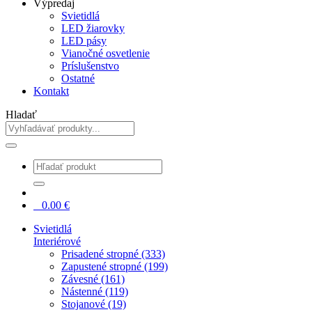
Výpredaj
Svietidlá
LED žiarovky
LED pásy
Vianočné osvetlenie
Príslušenstvo
Ostatné
Kontakt
Hladať
0
0.00
€
Svietidlá
Interiérové
Prisadené stropné (333)
Zapustené stropné (199)
Závesné (161)
Nástenné (119)
Stojanové (19)