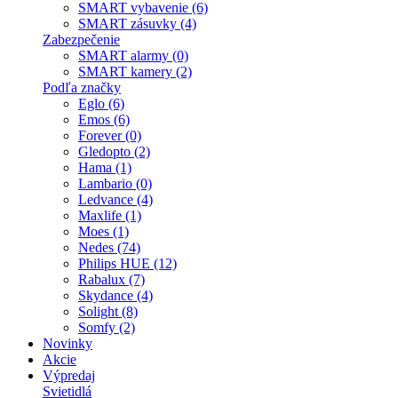
SMART vybavenie (6)
SMART zásuvky (4)
Zabezpečenie
SMART alarmy (0)
SMART kamery (2)
Podľa značky
Eglo (6)
Emos (6)
Forever (0)
Gledopto (2)
Hama (1)
Lambario (0)
Ledvance (4)
Maxlife (1)
Moes (1)
Nedes (74)
Philips HUE (12)
Rabalux (7)
Skydance (4)
Solight (8)
Somfy (2)
Novinky
Akcie
Výpredaj
Svietidlá