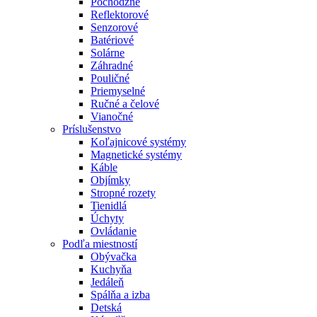
Pochôdzne
Reflektorové
Senzorové
Batériové
Solárne
Záhradné
Pouličné
Priemyselné
Ručné a čelové
Vianočné
Príslušenstvo
Koľajnicové systémy
Magnetické systémy
Káble
Objímky
Stropné rozety
Tienidlá
Úchyty
Ovládanie
Podľa miestností
Obývačka
Kuchyňa
Jedáleň
Spálňa a izba
Detská