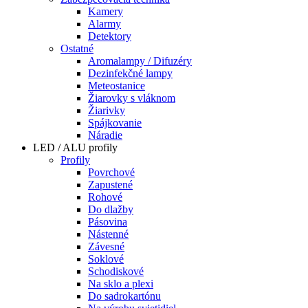
Kamery
Alarmy
Detektory
Ostatné
Aromalampy / Difuzéry
Dezinfekčné lampy
Meteostanice
Žiarovky s vláknom
Žiarivky
Spájkovanie
Náradie
LED / ALU profily
Profily
Povrchové
Zapustené
Rohové
Do dlažby
Pásovina
Nástenné
Závesné
Soklové
Schodiskové
Na sklo a plexi
Do sadrokartónu