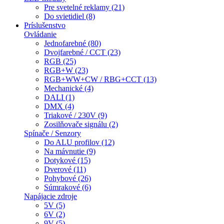
Pre svetelné reklamy (21)
Do svietidiel (8)
Príslušenstvo
Ovládanie
Jednofarebné (80)
Dvojfarebné / CCT (23)
RGB (25)
RGB+W (23)
RGB+WW+CW / RBG+CCT (13)
Mechanické (4)
DALI (1)
DMX (4)
Triakové / 230V (9)
Zosilňovače signálu (2)
Spínače / Senzory
Do ALU profilov (12)
Na mávnutie (9)
Dotykové (15)
Dverové (11)
Pohybové (26)
Súmrakové (6)
Napájacie zdroje
5V (5)
6V (2)
9V (5)