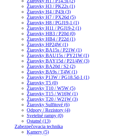
Žiarovky H1 / P14.5s (2)
Žiarovky H3 / PK22s (1)
Žiarovky H4 / P43t (3)
Žiarovky H7 / PX26d (5)
Žiarovky H8 / PGJ19-1 (1)
Žiarovky H11 / PGJ19-2 (1)
Žiarovky HB3 / P20d (0)
Žiarovky HB4 / P22d (1)
Žiarovky HP24W (1)
Žiarovky BA15s / P21W (1)
Žiarovky BAU15s / PY21W (1)
Žiarovky BAY15d / P21/4W (3)
Žiarovky BA20d / S2 (2)
Žiarovky BA9s / T4W (1)
Žiarovky P13W / PG18.5d-1 (1)
Žiarovky T5 (0)
Žiarovky T10 / W5W (5)
Žiarovky T15 / W16W (1)
Žiarovky T20 / W21W (3)
Žiarovky Sulfitové (6)
Odpory / Rezistory (4)
Svetelné rampy (0)
Ostatné (13)
Zabezpečovacia technika
Kamery (5)