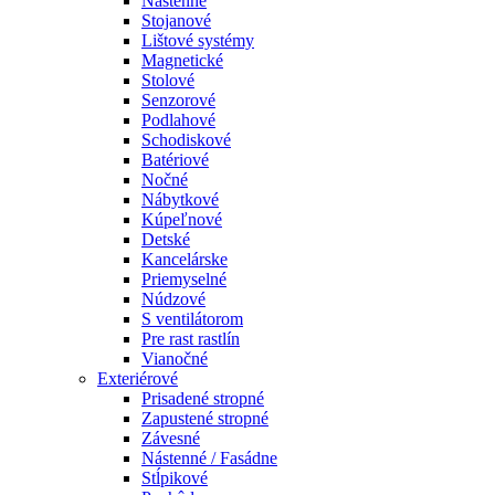
Nástenné
Stojanové
Lištové systémy
Magnetické
Stolové
Senzorové
Podlahové
Schodiskové
Batériové
Nočné
Nábytkové
Kúpeľnové
Detské
Kancelárske
Priemyselné
Núdzové
S ventilátorom
Pre rast rastlín
Vianočné
Exteriérové
Prisadené stropné
Zapustené stropné
Závesné
Nástenné / Fasádne
Stĺpikové