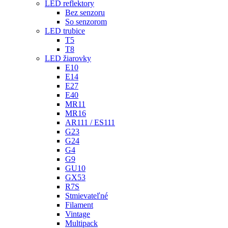
LED reflektory
Bez senzoru
So senzorom
LED trubice
T5
T8
LED žiarovky
E10
E14
E27
E40
MR11
MR16
AR111 / ES111
G23
G24
G4
G9
GU10
GX53
R7S
Stmievateľné
Filament
Vintage
Multipack