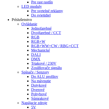
Pre rast rastlín
LED moduly
Pre svetelné reklamy
Do svietidiel
Príslušenstvo
Ovládanie
Jednofarebné
Dvojfarebné / CCT
RGB
RGB+W
RGB+WW+CW / RBG+CCT
Mechanické
DALI
DMX
Triakové / 230V
Zosilňovače signálu
Spínače / Senzory
Do ALU profilov
Na mávnutie
Dotykové
Dverové
Pohybové
Súmrakové
Napájacie zdroje
5V