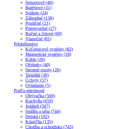
Senzorové (46)
Batériové (31)
Solárne (24)
Záhradné (130)
Pouličné (21)
Priemyselné (27)
Ručné a čelové (69)
Vianočné (81)
Príslušenstvo
Koľajnicové systémy (82)
Magnetické systémy (18)
Káble (20)
Objímky (40)
Stropné rozety (26)
Tienidlá (30)
Úchyty (57)
Ovládanie (5)
Podľa miestností
Obývačka (569)
Kuchyňa (659)
Jedáleň (587)
Spálňa a izba (744)
Detská (192)
Kúpeľňa (135)
Chodba a schodisko (743)