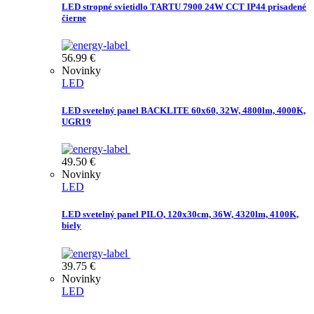
LED stropné svietidlo TARTU 7900 24W CCT IP44 prisadené
čierne
56.99
€
Novinky
LED
LED svetelný panel BACKLITE 60x60, 32W, 4800lm, 4000K,
UGR19
49.50
€
Novinky
LED
LED svetelný panel PILO, 120x30cm, 36W, 4320lm, 4100K,
biely
39.75
€
Novinky
LED