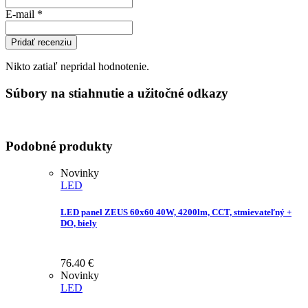
E-mail
*
Pridať recenziu
Nikto zatiaľ nepridal hodnotenie.
Súbory na stiahnutie a užitočné odkazy
Podobné produkty
Novinky
LED
LED panel ZEUS 60x60 40W, 4200lm, CCT, stmievateľný +
DO, biely
76.40
€
Novinky
LED