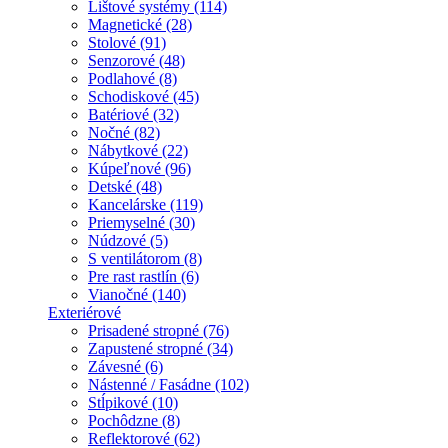
Lištové systémy (114)
Magnetické (28)
Stolové (91)
Senzorové (48)
Podlahové (8)
Schodiskové (45)
Batériové (32)
Nočné (82)
Nábytkové (22)
Kúpeľnové (96)
Detské (48)
Kancelárske (119)
Priemyselné (30)
Núdzové (5)
S ventilátorom (8)
Pre rast rastlín (6)
Vianočné (140)
Exteriérové
Prisadené stropné (76)
Zapustené stropné (34)
Závesné (6)
Nástenné / Fasádne (102)
Stĺpikové (10)
Pochôdzne (8)
Reflektorové (62)