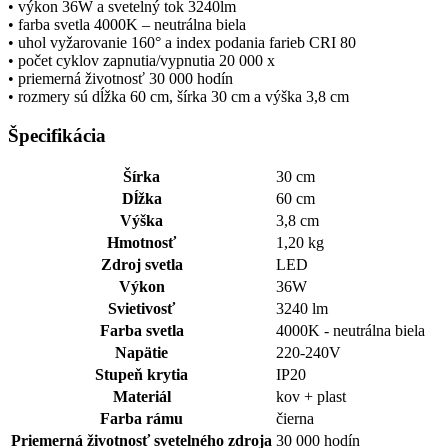
• výkon 36W a svetelný tok 3240lm
• farba svetla 4000K – neutrálna biela
• uhol vyžarovanie 160° a index podania farieb CRI 80
• počet cyklov zapnutia/vypnutia 20 000 x
• priemerná životnosť 30 000 hodín
• rozmery sú dĺžka 60 cm, šírka 30 cm a výška 3,8 cm
Špecifikácia
Šírka
30 cm
Dĺžka
60 cm
Výška
3,8 cm
Hmotnosť
1,20 kg
Zdroj svetla
LED
Výkon
36W
Svietivosť
3240 lm
Farba svetla
4000K - neutrálna biela
Napätie
220-240V
Stupeň krytia
IP20
Materiál
kov + plast
Farba rámu
čierna
Priemerná životnosť svetelného zdroja
30 000 hodín