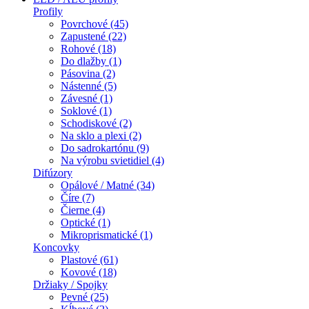
Profily
Povrchové (45)
Zapustené (22)
Rohové (18)
Do dlažby (1)
Pásovina (2)
Nástenné (5)
Závesné (1)
Soklové (1)
Schodiskové (2)
Na sklo a plexi (2)
Do sadrokartónu (9)
Na výrobu svietidiel (4)
Difúzory
Opálové / Matné (34)
Číre (7)
Čierne (4)
Optické (1)
Mikroprismatické (1)
Koncovky
Plastové (61)
Kovové (18)
Držiaky / Spojky
Pevné (25)