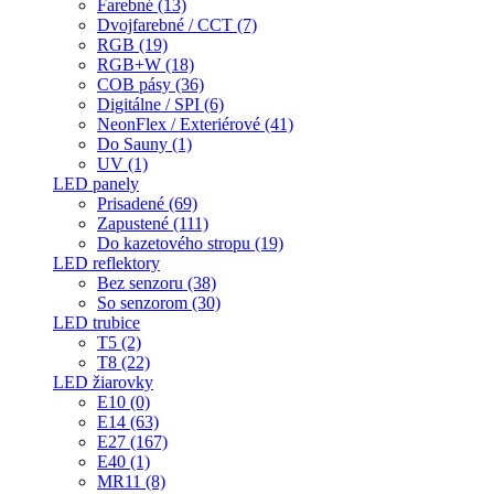
Farebné (13)
Dvojfarebné / CCT (7)
RGB (19)
RGB+W (18)
COB pásy (36)
Digitálne / SPI (6)
NeonFlex / Exteriérové (41)
Do Sauny (1)
UV (1)
LED panely
Prisadené (69)
Zapustené (111)
Do kazetového stropu (19)
LED reflektory
Bez senzoru (38)
So senzorom (30)
LED trubice
T5 (2)
T8 (22)
LED žiarovky
E10 (0)
E14 (63)
E27 (167)
E40 (1)
MR11 (8)