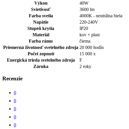
Výkon
40W
Svietivosť
3600 lm
Farba svetla
4000K - neutrálna biela
Napätie
220-240V
Stupeň krytia
IP20
Materiál
kov + plast
Farba rámu
čierna
Priemerná životnosť svetelného zdroja
20 000 hodín
Počet zopnutí
15 000 x
Energická trieda svetelného zdroja
F
Záruka
2 roky
Recenzie
0
0
0
0
0