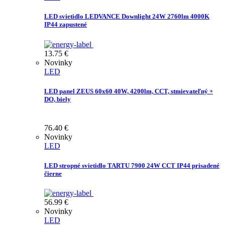
LED svietidlo LEDVANCE Downlight 24W 2760lm 4000K
IP44 zapustené
13.75
€
Novinky
LED
LED panel ZEUS 60x60 40W, 4200lm, CCT, stmievateľný +
DO, biely
76.40
€
Novinky
LED
LED stropné svietidlo TARTU 7900 24W CCT IP44 prisadené
čierne
56.99
€
Novinky
LED