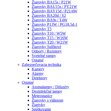
Žiarovky BA15s / P21W
Žiarovky BAU15s / PY21W
Žiarovky BAY15d / P21/4W
Žiarovky BA20d / S2
Žiarovky BA9s / T4W
Žiarovky P13W / PG18.5d-1
Žiarovky T5
Žiarovky T10 / W5W
Žiarovky T15 / W16W
Žiarovky T20 / W21W
Žiarovky Sulfitové
Odpory / Rezistory
Svetelné rampy
Ostatné
Zabezpečovacia technika
Kamery
Alarmy
Detektory
Ostatné
Aromalampy / Difuzéry
Dezinfekčné lampy
Meteostanice
Žiarovky s vláknom
Žiarivky
Spájkovanie