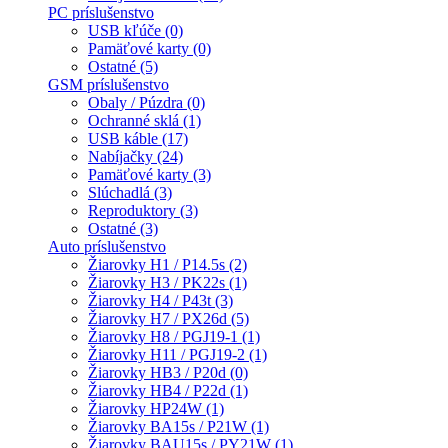
PC príslušenstvo
USB kľúče (0)
Pamäťové karty (0)
Ostatné (5)
GSM príslušenstvo
Obaly / Púzdra (0)
Ochranné sklá (1)
USB káble (17)
Nabíjačky (24)
Pamäťové karty (3)
Slúchadlá (3)
Reproduktory (3)
Ostatné (3)
Auto príslušenstvo
Žiarovky H1 / P14.5s (2)
Žiarovky H3 / PK22s (1)
Žiarovky H4 / P43t (3)
Žiarovky H7 / PX26d (5)
Žiarovky H8 / PGJ19-1 (1)
Žiarovky H11 / PGJ19-2 (1)
Žiarovky HB3 / P20d (0)
Žiarovky HB4 / P22d (1)
Žiarovky HP24W (1)
Žiarovky BA15s / P21W (1)
Žiarovky BAU15s / PY21W (1)