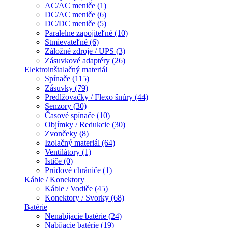
AC/AC meniče (1)
DC/AC meniče (6)
DC/DC meniče (5)
Paralelne zapojiteľné (10)
Stmievateľné (6)
Záložné zdroje / UPS (3)
Zásuvkové adaptéry (26)
Elektroinštalačný materiál
Spínače (115)
Zásuvky (79)
Predlžovačky / Flexo šnúry (44)
Senzory (30)
Časové spínače (10)
Objímky / Redukcie (30)
Zvončeky (8)
Izolačný materiál (64)
Ventilátory (1)
Ističe (0)
Prúdové chrániče (1)
Káble / Konektory
Káble / Vodiče (45)
Konektory / Svorky (68)
Batérie
Nenabíjacie batérie (24)
Nabíjacie batérie (19)