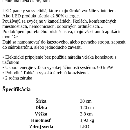
neutrálna biela čierny rám
LED panely sú svietidlá, ktoré majú široké využitie v interiéri.
Ako LED produkt ušetria až 80% energie.
Používajú sa zvyčajne v kanceláriách, školách, konferenčných
miestnostiach, nemocniciach, odborných ordináciách…
Po dokúpení potrebného príslušenstva, majú všestrannú aplikáciu
montáže.
Dajú sa namontovať do kazetového, alebo pevného stropu, zapustiť
do sádrokartónu, alebo jednoducho zavesiť.
• Elektrické pripojenie bez použitia náradia vďaka konektoru s
tlačidlom
• Úspora energie vďaka vysokej účinnosti systému: 90 lm/W
• Pohodlná ľahká a vysoká farebná konzistencia
• 2 ročná záruka
Špecifikácia
Šírka
30 cm
Dĺžka
120 cm
Výška
3.8 cm
Hmotnosť
1,92 kg
Zdroj svetla
LED