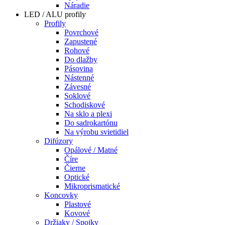
Náradie
LED / ALU profily
Profily
Povrchové
Zapustené
Rohové
Do dlažby
Pásovina
Nástenné
Závesné
Soklové
Schodiskové
Na sklo a plexi
Do sadrokartónu
Na výrobu svietidiel
Difúzory
Opálové / Matné
Číre
Čierne
Optické
Mikroprismatické
Koncovky
Plastové
Kovové
Držiaky / Spojky