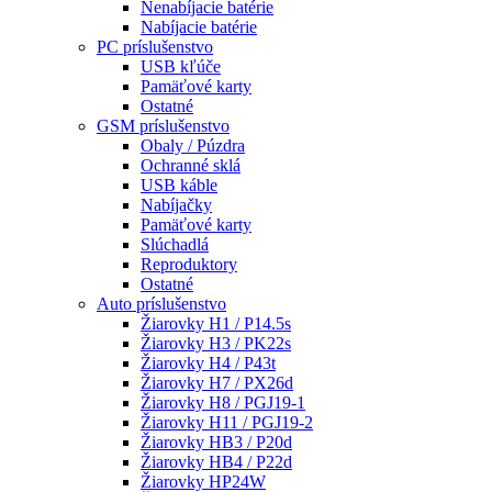
Nenabíjacie batérie
Nabíjacie batérie
PC príslušenstvo
USB kľúče
Pamäťové karty
Ostatné
GSM príslušenstvo
Obaly / Púzdra
Ochranné sklá
USB káble
Nabíjačky
Pamäťové karty
Slúchadlá
Reproduktory
Ostatné
Auto príslušenstvo
Žiarovky H1 / P14.5s
Žiarovky H3 / PK22s
Žiarovky H4 / P43t
Žiarovky H7 / PX26d
Žiarovky H8 / PGJ19-1
Žiarovky H11 / PGJ19-2
Žiarovky HB3 / P20d
Žiarovky HB4 / P22d
Žiarovky HP24W