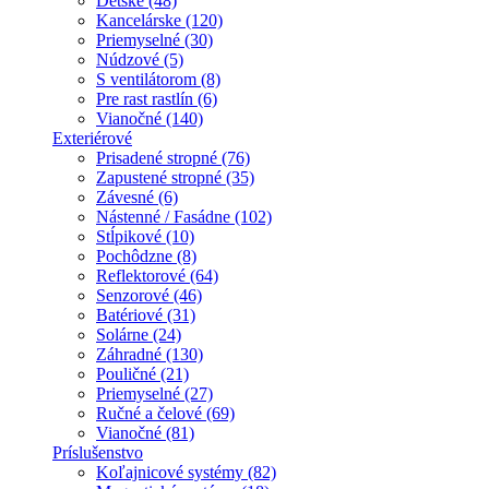
Detské (48)
Kancelárske (120)
Priemyselné (30)
Núdzové (5)
S ventilátorom (8)
Pre rast rastlín (6)
Vianočné (140)
Exteriérové
Prisadené stropné (76)
Zapustené stropné (35)
Závesné (6)
Nástenné / Fasádne (102)
Stĺpikové (10)
Pochôdzne (8)
Reflektorové (64)
Senzorové (46)
Batériové (31)
Solárne (24)
Záhradné (130)
Pouličné (21)
Priemyselné (27)
Ručné a čelové (69)
Vianočné (81)
Príslušenstvo
Koľajnicové systémy (82)