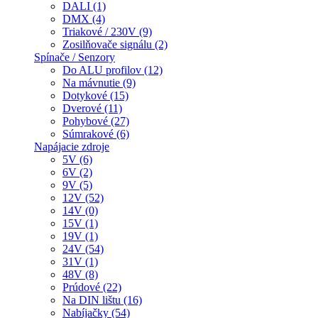
DALI (1)
DMX (4)
Triakové / 230V (9)
Zosilňovače signálu (2)
Spínače / Senzory
Do ALU profilov (12)
Na mávnutie (9)
Dotykové (15)
Dverové (11)
Pohybové (27)
Súmrakové (6)
Napájacie zdroje
5V (6)
6V (2)
9V (5)
12V (52)
14V (0)
15V (1)
19V (1)
24V (54)
31V (1)
48V (8)
Prúdové (22)
Na DIN lištu (16)
Nabíjačky (54)