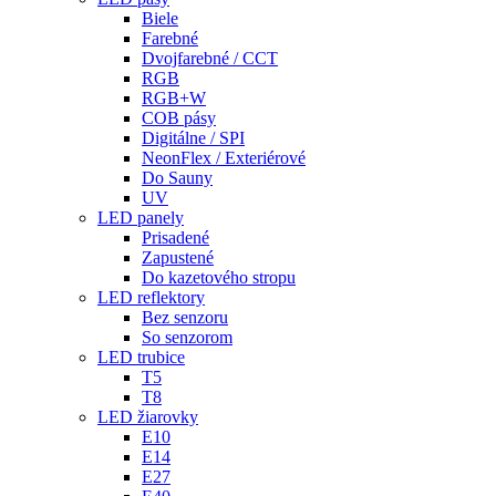
Biele
Farebné
Dvojfarebné / CCT
RGB
RGB+W
COB pásy
Digitálne / SPI
NeonFlex / Exteriérové
Do Sauny
UV
LED panely
Prisadené
Zapustené
Do kazetového stropu
LED reflektory
Bez senzoru
So senzorom
LED trubice
T5
T8
LED žiarovky
E10
E14
E27