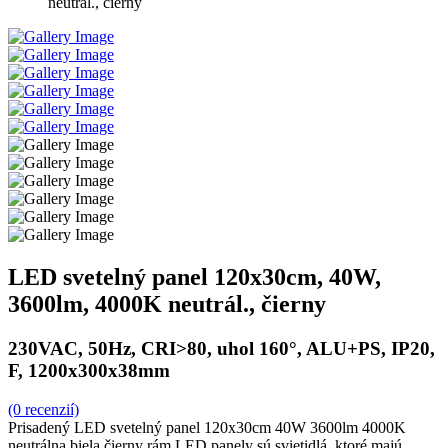
neutrál., čierny
LED svetelný panel 120x30cm, 40W,
3600lm, 4000K neutrál., čierny
230VAC, 50Hz, CRI>80, uhol 160°, ALU+PS, IP20,
F, 1200x300x38mm
(0 recenzií)
Prisadený LED svetelný panel 120x30cm 40W 3600lm 4000K
neutrálna biela čierny rám LED panely sú svietidlá, ktoré majú