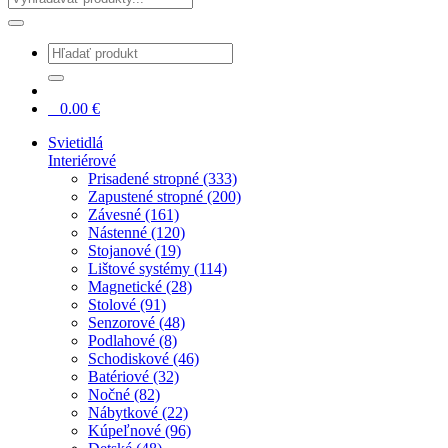
0
0.00
€
Svietidlá
Interiérové
Prisadené stropné (333)
Zapustené stropné (200)
Závesné (161)
Nástenné (120)
Stojanové (19)
Lištové systémy (114)
Magnetické (28)
Stolové (91)
Senzorové (48)
Podlahové (8)
Schodiskové (46)
Batériové (32)
Nočné (82)
Nábytkové (22)
Kúpeľnové (96)