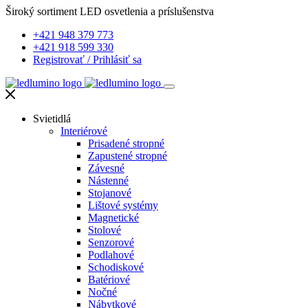
Široký sortiment LED osvetlenia a príslušenstva
+421 948 379 773
+421 918 599 330
Registrovať
/
Prihlásiť sa
Svietidlá
Interiérové
Prisadené stropné
Zapustené stropné
Závesné
Nástenné
Stojanové
Lištové systémy
Magnetické
Stolové
Senzorové
Podlahové
Schodiskové
Batériové
Nočné
Nábytkové