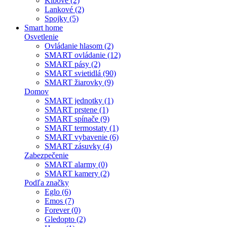
Kĺbové (2)
Lankové (2)
Spojky (5)
Smart home
Osvetlenie
Ovládanie hlasom (2)
SMART ovládanie (12)
SMART pásy (2)
SMART svietidlá (90)
SMART žiarovky (9)
Domov
SMART jednotky (1)
SMART prstene (1)
SMART spínače (9)
SMART termostaty (1)
SMART vybavenie (6)
SMART zásuvky (4)
Zabezpečenie
SMART alarmy (0)
SMART kamery (2)
Podľa značky
Eglo (6)
Emos (7)
Forever (0)
Gledopto (2)