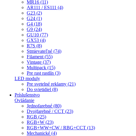
MR16 (11)
AR111 / ES111 (4)
G23 (2)
G24 (1)
G4 (18)
G9 (24)
GU10 (77)
GX53 (4)
R7S (8)
Stmievateľné (74)
Filament (55)
Vintage (37)
Multipack (15)
Pre rast rastlín (3)
LED moduly
Pre svetelné reklamy (21)
Do svietidiel (8)
Príslušenstvo
Ovládanie
Jednofarebné (80)
Dvojfarebné / CCT (23)
RGB (25)
RGB+W (23)
RGB+WW+CW / RBG+CCT (13)
Mechanické (4)