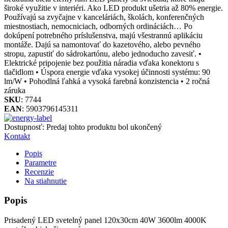
široké využitie v interiéri. Ako LED produkt ušetria až 80% energie.
Používajú sa zvyčajne v kanceláriách, školách, konferenčných
miestnostiach, nemocniciach, odborných ordináciách… Po
dokúpení potrebného príslušenstva, majú všestrannú aplikáciu
montáže. Dajú sa namontovať do kazetového, alebo pevného
stropu, zapustiť do sádrokartónu, alebo jednoducho zavesiť. •
Elektrické pripojenie bez použitia náradia vďaka konektoru s
tlačidlom • Úspora energie vďaka vysokej účinnosti systému: 90
lm/W • Pohodlná ľahká a vysoká farebná konzistencia • 2 ročná
záruka
SKU
: 7744
EAN
: 5903796145311
Dostupnosť:
Predaj tohto produktu bol ukončený
Kontakt
Popis
Parametre
Recenzie
Na stiahnutie
Popis
Prisadený LED svetelný panel 120x30cm 40W 3600lm 4000K