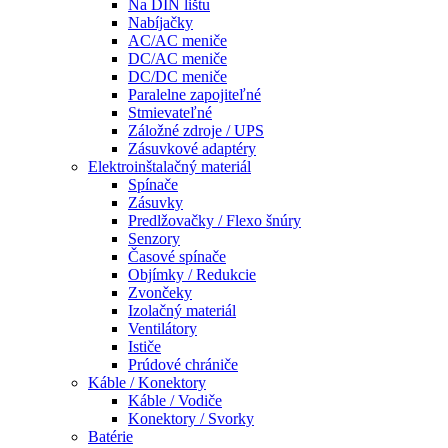
Na DIN lištu
Nabíjačky
AC/AC meniče
DC/AC meniče
DC/DC meniče
Paralelne zapojiteľné
Stmievateľné
Záložné zdroje / UPS
Zásuvkové adaptéry
Elektroinštalačný materiál
Spínače
Zásuvky
Predlžovačky / Flexo šnúry
Senzory
Časové spínače
Objímky / Redukcie
Zvončeky
Izolačný materiál
Ventilátory
Ističe
Prúdové chrániče
Káble / Konektory
Káble / Vodiče
Konektory / Svorky
Batérie