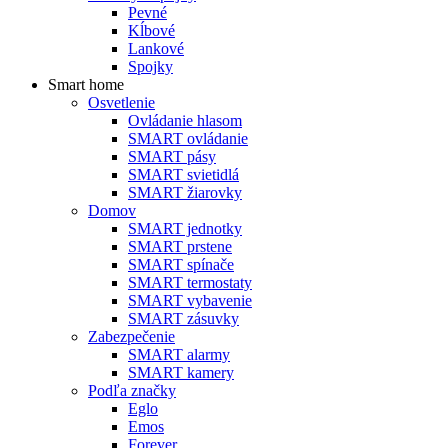
Pevné
Kĺbové
Lankové
Spojky
Smart home
Osvetlenie
Ovládanie hlasom
SMART ovládanie
SMART pásy
SMART svietidlá
SMART žiarovky
Domov
SMART jednotky
SMART prstene
SMART spínače
SMART termostaty
SMART vybavenie
SMART zásuvky
Zabezpečenie
SMART alarmy
SMART kamery
Podľa značky
Eglo
Emos
Forever