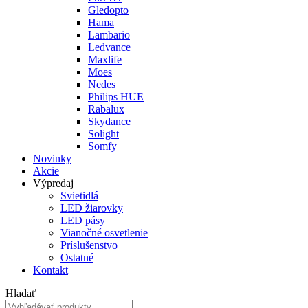
Gledopto
Hama
Lambario
Ledvance
Maxlife
Moes
Nedes
Philips HUE
Rabalux
Skydance
Solight
Somfy
Novinky
Akcie
Výpredaj
Svietidlá
LED žiarovky
LED pásy
Vianočné osvetlenie
Príslušenstvo
Ostatné
Kontakt
Hladať