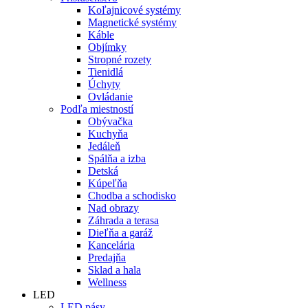
Koľajnicové systémy
Magnetické systémy
Káble
Objímky
Stropné rozety
Tienidlá
Úchyty
Ovládanie
Podľa miestností
Obývačka
Kuchyňa
Jedáleň
Spálňa a izba
Detská
Kúpeľňa
Chodba a schodisko
Nad obrazy
Záhrada a terasa
Dieľňa a garáž
Kancelária
Predajňa
Sklad a hala
Wellness
LED
LED pásy