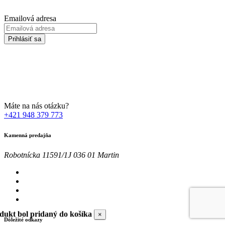
Emailová adresa
Prihlásiť sa
Zadaním svojej emailovej adresy súhlasíte so spracúvaním Vašich
osobných údajov za účelom marketingu. Bližšie informácie nájdete
TU
Máte na nás otázku?
+421 948 379 773
Kamenná predajňa
Robotnícka 11591/1J 036 01 Martin
dukt bol pridaný do košíka
×
Dôležité odkazy