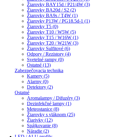
Žiarovky BAY15d / P21/4W (3)
Žiarovky BA20d / S2 (2)
Žiarovky BA9s / T4W (1)
Žiarovky P13W / PG18.5d-1 (1)
Žiarovky T5 (0)
Žiarovky T10 / W5W (5)
Žiarovky T15 / W16W (1)
Žiarovky T20 / W21W (3)
Žiarovky Sulfitové (6)
Odpory / Rezistory (4)
Svetelné rampy (0)
Ostatné (13)
Zabezpečovacia technika
Kamery (5)
Alarmy (0)
Detektory (2)
Ostatné
Aromalampy / Difuzéry (3)
Dezinfekčné lampy (1)
Meteostanice (8)
Žiarovky s vláknom (25)
Žiarivky (12)
Spájkovanie (8)
Náradie (2)
LED / ALU profily