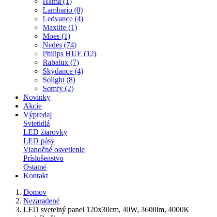
Hama (1)
Lambario (0)
Ledvance (4)
Maxlife (1)
Moes (1)
Nedes (74)
Philips HUE (12)
Rabalux (7)
Skydance (4)
Solight (8)
Somfy (2)
Novinky
Akcie
Výpredaj
Svietidlá
LED žiarovky
LED pásy
Vianočné osvetlenie
Príslušenstvo
Ostatné
Kontakt
Domov
Nezaradené
LED svetelný panel 120x30cm, 40W, 3600lm, 4000K