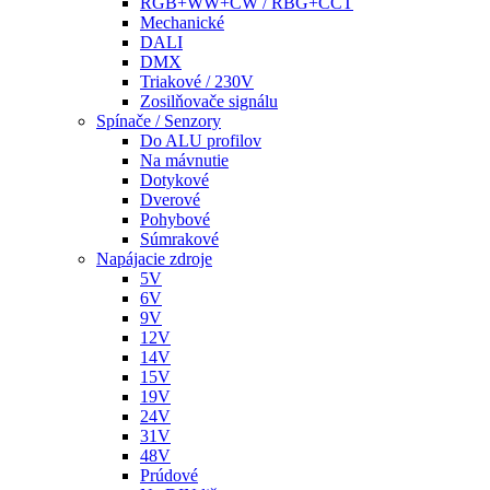
RGB+WW+CW / RBG+CCT
Mechanické
DALI
DMX
Triakové / 230V
Zosilňovače signálu
Spínače / Senzory
Do ALU profilov
Na mávnutie
Dotykové
Dverové
Pohybové
Súmrakové
Napájacie zdroje
5V
6V
9V
12V
14V
15V
19V
24V
31V
48V
Prúdové