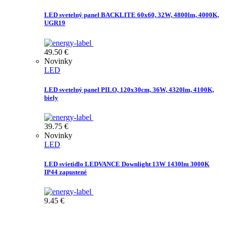
LED svetelný panel BACKLITE 60x60, 32W, 4800lm, 4000K,
UGR19
49.50
€
Novinky
LED
LED svetelný panel PILO, 120x30cm, 36W, 4320lm, 4100K,
biely
39.75
€
Novinky
LED
LED svietidlo LEDVANCE Downlight 13W 1430lm 3000K
IP44 zapustené
9.45
€
Prihláste sa na odber Newsletter-u