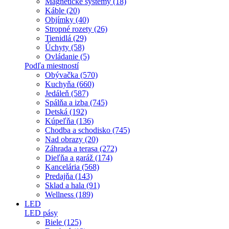
Magnetické systémy (18)
Káble (20)
Objímky (40)
Stropné rozety (26)
Tienidlá (29)
Úchyty (58)
Ovládanie (5)
Podľa miestností
Obývačka (570)
Kuchyňa (660)
Jedáleň (587)
Spálňa a izba (745)
Detská (192)
Kúpeľňa (136)
Chodba a schodisko (745)
Nad obrazy (20)
Záhrada a terasa (272)
Dieľňa a garáž (174)
Kancelária (568)
Predajňa (143)
Sklad a hala (91)
Wellness (189)
LED
LED pásy
Biele (125)