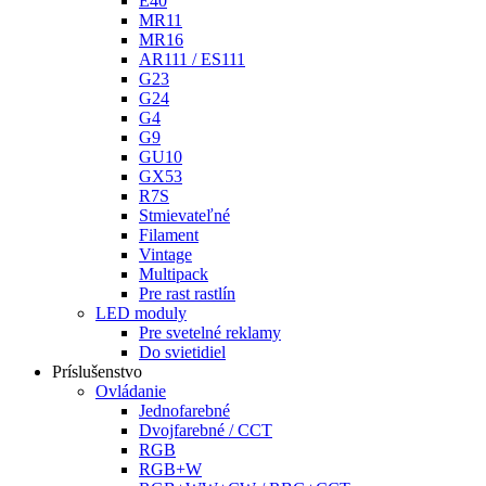
E40
MR11
MR16
AR111 / ES111
G23
G24
G4
G9
GU10
GX53
R7S
Stmievateľné
Filament
Vintage
Multipack
Pre rast rastlín
LED moduly
Pre svetelné reklamy
Do svietidiel
Príslušenstvo
Ovládanie
Jednofarebné
Dvojfarebné / CCT
RGB
RGB+W