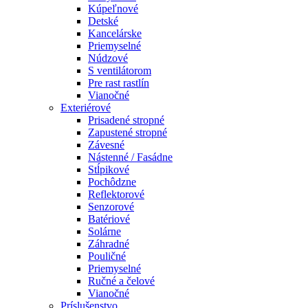
Kúpeľnové
Detské
Kancelárske
Priemyselné
Núdzové
S ventilátorom
Pre rast rastlín
Vianočné
Exteriérové
Prisadené stropné
Zapustené stropné
Závesné
Nástenné / Fasádne
Stĺpikové
Pochôdzne
Reflektorové
Senzorové
Batériové
Solárne
Záhradné
Pouličné
Priemyselné
Ručné a čelové
Vianočné
Príslušenstvo