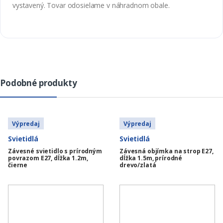
vystavený. Tovar odosielame v náhradnom obale.
Podobné produkty
Výpredaj
Výpredaj
Svietidlá
Svietidlá
Závesné svietidlo s prírodným
Závesná objímka na strop E27,
povrazom E27, dĺžka 1.2m,
dĺžka 1.5m, prírodné
čierne
drevo/zlatá