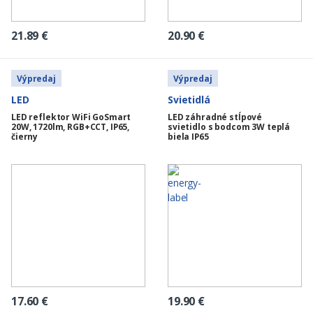
21.89
€
20.90
€
Výpredaj
Výpredaj
LED
Svietidlá
LED reflektor WiFi GoSmart
LED záhradné stĺpové
20W, 1720lm, RGB+CCT, IP65,
svietidlo s bodcom 3W teplá
čierny
biela IP65
17.60
€
19.90
€