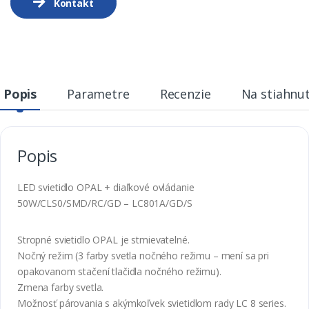
Kontakt
Popis
Parametre
Recenzie
Na stiahnut
Popis
LED svietidlo OPAL + diaľkové ovládanie
50W/CLS0/SMD/RC/GD – LC801A/GD/S
Stropné svietidlo OPAL je stmievatelné.
Nočný režim (3 farby svetla nočného režimu – mení sa pri
opakovanom stačení tlačidla nočného režimu).
Zmena farby svetla.
Možnosť párovania s akýmkoľvek svietidlom rady LC 8 series.