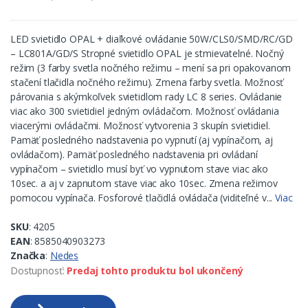
LED svietidlo OPAL + diaľkové ovládanie 50W/CLS0/SMD/RC/GD
– LC801A/GD/S Stropné svietidlo OPAL je stmievatelné. Nočný
režim (3 farby svetla nočného režimu – mení sa pri opakovanom
stačení tlačidla nočného režimu). Zmena farby svetla. Možnosť
párovania s akýmkoľvek svietidlom rady LC 8 series. Ovládanie
viac ako 300 svietidiel jedným ovládačom. Možnosť ovládania
viacerými ovládačmi. Možnosť vytvorenia 3 skupín svietidiel.
Pamäť posledného nadstavenia po vypnutí (aj vypínačom, aj
ovládačom). Pamäť posledného nadstavenia pri ovládaní
vypínačom – svietidlo musí byť vo vypnutom stave viac ako
10sec. a aj v zapnutom stave viac ako 10sec. Zmena režimov
pomocou vypínača. Fosforové tlačidlá ovládača (viditeľné v...
Viac
SKU
: 4205
EAN
: 8585040903273
Značka
:
Nedes
Dostupnosť:
Predaj tohto produktu bol ukončený