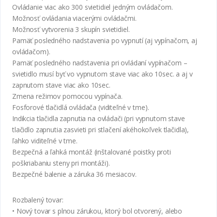
Ovládanie viac ako 300 svietidiel jedným ovládačom.
Možnosť ovládania viacerými ovládačmi.
Možnosť vytvorenia 3 skupín svietidiel.
Pamäť posledného nadstavenia po vypnutí (aj vypínačom, aj
ovládačom).
Pamäť posledného nadstavenia pri ovládaní vypínačom –
svietidlo musí byť vo vypnutom stave viac ako 10sec. a aj v
zapnutom stave viac ako 10sec.
Zmena režimov pomocou vypínača.
Fosforové tlačidlá ovládača (viditeľné v tme).
Indikcia tlačidla zapnutia na ovládači (pri vypnutom stave
tlačidlo zapnutia zasvieti pri stlačení akéhokoľvek tlačidla),
ľahko viditeľné v tme.
Bezpečná a ľahká montáž (inštalované poistky proti
poškriabaniu steny pri montáži).
Bezpečné balenie a záruka 36 mesiacov.
Rozbalený tovar:
• Nový tovar s plnou zárukou, ktorý bol otvorený, alebo