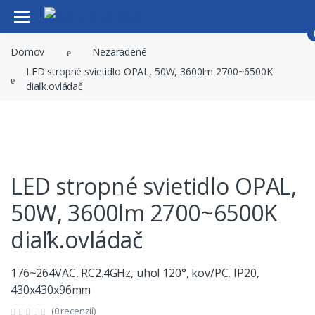
Domov
Nezaradené
Svietidlá
Vitajte späť!
LED stropné svietidlo OPAL, 50W, 3600lm 2700~6500K
LED
diaľk.ovládač
Príslušenstvo
Email
LED / ALU profily
Smart home
Heslo
LED stropné svietidlo OPAL,
Novinky
50W, 3600lm 2700~6500K
Zabudli ste heslo?
Akcie
diaľk.ovládač
Výpredaj
Prihlásiť sa
176~264VAC, RC2.4GHz, uhol 120°, kov/PC, IP20,
Kontakt
Nemáte účet?
Registrovať
430x430x96mm
(0 recenzií)